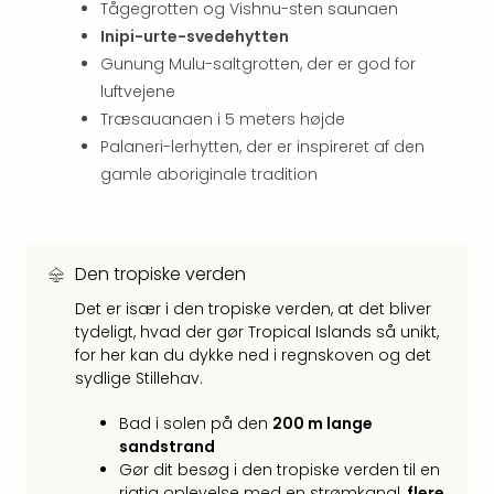
Tågegrotten og Vishnu-sten saunaen
hote
Inipi-urte-svedehytten
Stor
Gunung Mulu-saltgrotten, der er god for
Hote
i
luftvejene
Køb
Træsauanaen i 5 meters højde
Hote
Palaneri-lerhytten, der er inspireret af den
i
gamle aboriginale tradition
Lon
Hote
i
Paris
Den tropiske verden
Hote
i
Det er især i den tropiske verden, at det bliver
Wie
tydeligt, hvad der gør Tropical Islands så unikt,
for her kan du dykke ned i regnskoven og det
Hote
sydlige Stillehav.
i
Ams
Bad i solen på den
200 m lange
Hote
sandstrand
i
Gør dit besøg i den tropiske verden til en
Mün
rigtig oplevelse med en strømkanal,
flere