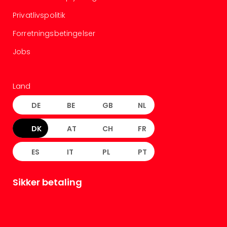
Privatlivspolitik
Forretningsbetingelser
Jobs
Land
DE
BE
GB
NL
DK
AT
CH
FR
ES
IT
PL
PT
Sikker betaling