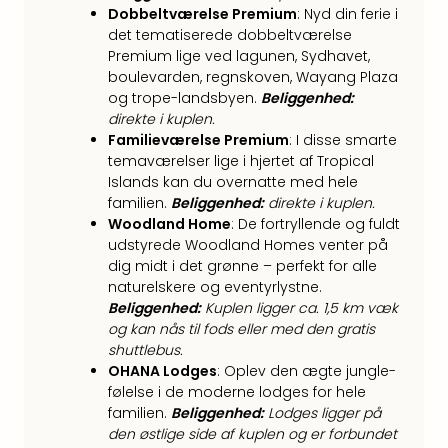
Dobbeltværelse Premium
: Nyd din ferie i
the
det tematiserede dobbeltværelse
curs
Premium lige ved lagunen, Sydhavet,
chil
boulevarden, regnskoven, Wayang Plaza
Heid
og trope-landsbyen.
Beliggenhed:
Park
direkte i kuplen.
Alle
Familieværelse Premium
: I disse smarte
Gave
temaværelser lige i hjertet af Tropical
Om
Islands kan du overnatte med hele
Trav
familien.
Beliggenhed:
direkte i kuplen.
Trav
Woodland Home
: De fortryllende og fuldt
Om
udstyrede Woodland Homes venter på
Trav
dig midt i det grønne – perfekt for alle
Om
naturelskere og eventyrlystne.
os
Beliggenhed:
Kuplen ligger ca. 1,5 km væk
Job
og kan nås til fods eller med den gratis
hos
shuttlebus.
Trav
OHANA Lodges
: Oplev den ægte jungle-
følelse i de moderne lodges for hele
Brug
familien.
Beliggenhed:
Lodges ligger på
og
den østlige side af kuplen og er forbundet
forr