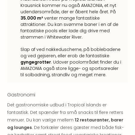
Harr
Krausnick kommer nu også AMAZONIA, et nyt
Pott
udendørsområde, der er åbent hele året. På
Lon
35.000 m²
venter mange fantastiske
met
attraktioner. Du kan svømme baner i en af de
tran
fantastiske pools eller lade dig drive med
Ga
strømmen i Whitewater River.
of
Slap af ved nakkeduscherne, på boblebadene
Thro
og ved gejseren, eller erob de fantastiske
Stud
gyngegrotter
. Udover poolområdet finder du i
Tour
AMAZONIA også store ligge- og sportsarealer
Alle
til solbadning, strandliv og meget mere.
udsti
Sho
&
Gastronomi
Unde
Okto
Det gastronomiske udbud i Tropical Islands er
Mün
fantastisk. Det spænder fra små snacks til flere retters
Louv
menuer. Du kan vælge mellem
12 restauranter, barer
Mus
og lounges
. De forkæler deres gæster med både fisk-
Alle