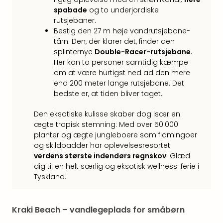
Hote
spabade
og to underjordiske
i
rutsjebaner.
Bud
Bestig den 27 m høje vandrutsjebane-
Se
tårn. Den, der klarer det, finder den
alle
splinternye
Double-Racer-rutsjebane
.
tilb
Her kan to personer samtidig kæmpe
Hote
om at være hurtigst ned ad den mere
i
end 200 meter lange rutsjebane. Det
Nord
bedste er, at tiden bliver taget.
Hote
i
Den eksotiske kulisse skaber dog især en
Berli
ægte tropisk stemning: Med over 50.000
Hote
planter og ægte jungleboere som flamingoer
og skildpadder har oplevelsesresortet
i
verdens største indendørs regnskov
. Glæd
Ham
dig til en helt særlig og eksotisk wellness-ferie i
Se
Tyskland.
alle
tilb
Hote
Kraki Beach – vandlegeplads for småbørn
i