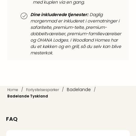
med kuplen via en gang.
Priva
Virk
Dine inkluderede tjenester:
Daglig
Mer
morgenmad er inkluderet i overnatninger i
bær
safaritelte, premium-telte, premium-
rejse
dobbeltværelser, premium-familieværelser
med
og OHANA Lodges. I Woodland Homes har
Trav
du et køkken og en grill, så du selv kan blive
Såd
mesterkok.
gør
vi
vore
rejse
mer
/
/
Badelande
/
bær
Home
Forlystelsesparker
Badelande Tyskland
FAQ