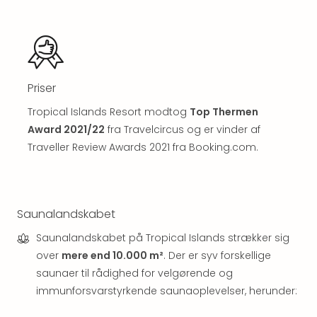
Well
Sch
Alpe
Grün
Hote
Vier
Priser
Jahr
Pitzt
Tropical Islands Resort modtog
Top Thermen
kerii
Award 2021/22
fra Travelcircus og er vinder af
–
Traveller Review Awards 2021 fra Booking.com.
adul
bout
hote
Se
Saunalandskabet
alle
tilb
Saunalandskabet på Tropical Islands strækker sig
Stor
over
mere end 10.000 m²
. Der er syv forskellige
Kval
saunaer til rådighed for velgørende og
4*
immunforsvarstyrkende saunaoplevelser, herunder:
&
5*