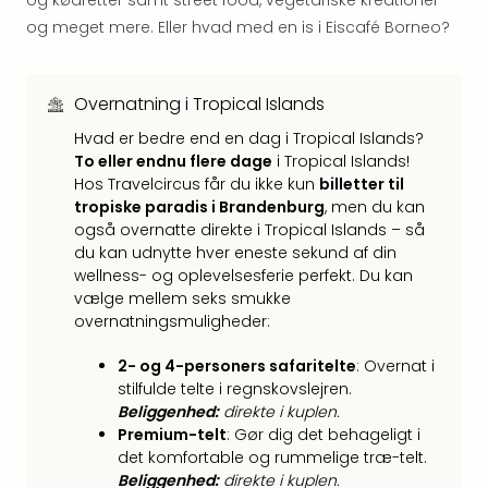
og kødretter samt street food, vegetariske kreationer
sho
og meget mere. Eller hvad med en is i Eiscafé Borneo?
🎁
Rejs
Gave
til
Overnatning i Tropical Islands
rejse
Hvad er bedre end en dag i Tropical Islands?
Find
To eller endnu flere dage
i Tropical Islands!
den
Hos Travelcircus får du ikke kun
billetter til
perf
tropiske paradis i Brandenburg
, men du kan
gav
også overnatte direkte i Tropical Islands – så
Disn
du kan udnytte hver eneste sekund af din
Paris
wellness- og oplevelsesferie perfekt. Du kan
Trop
vælge mellem seks smukke
Isla
overnatningsmuligheder:
War
Bros.
2- og 4-personers safaritelte
: Overnat i
Stud
stilfulde telte i regnskovslejren.
Beliggenhed:
direkte i kuplen.
Tour
Premium-telt
: Gør dig det behageligt i
Harr
det komfortable og rummelige træ-telt.
Pott
Beliggenhed:
direkte i kuplen.
and