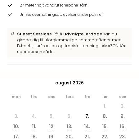
Hote
27 meter højt vandrutschebane-tårn
Heid
Unikke overnatningsoplevelser under palmer
Kröp
-
syd
Sunset Sessions
: På
6 udvalgte lørdage
kan du
for
glæde dig til uforglemmelige sommeraftener med
Ham
DJ-sets, surf-action og tropisk stemning i AMAZONIA’s
Se
udendørsområde.
alle
tilb
Bade
i
august 2026
Nord
Rug
man
tirs
ons
tors
fre
lør
søn
Ther
Stra
1.
2.
-
3.
4.
5.
6.
7.
8.
9.
Rüg
---
---
Bade
10.
11.
12.
13.
14.
15.
16.
---
---
---
---
---
---
---
Mari
17.
18.
19.
20.
21.
22.
23.