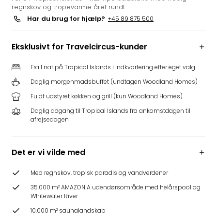
regnskov og tropevarme året rundt
i
Har du brug for hjælp?
+45 89 875 500
Tysk
Trop
Isla
Eksklusivt for Travelcircus-kunder
Berli
Rula
Fra 1 nat på Tropical Islands i indkvartering efter eget valg
ved
Daglig morgenmadsbuffet (undtagen Woodland Homes)
Eur
Park
Fuldt udstyret køkken og grill (kun Woodland Homes)
The
Daglig adgang til Tropical Islands fra ankomstdagen til
Erdi
afrejsedagen
Mün
Well
Efter
Det er vi vilde med
dest
Well
Med regnskov, tropisk paradis og vandverdener
i
35.000 m² AMAZONIA udendørsområde med helårspool og
Nord
Whitewater River
Cent
10.000 m² saunalandskab
Berli