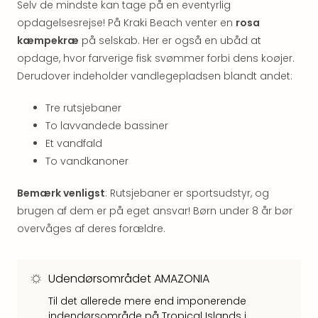
Kroa
Selv de mindste kan tage på en eventyrlig
Crv
opdagelsesrejse! På Kraki Beach venter en
rosa
Luka
kæmpekræ
på selskab. Her er også en ubåd at
Hote
opdage, hvor farverige fisk svømmer forbi dens koøjer.
IN
Derudover indeholder vandlegepladsen blandt andet:
Biog
Unde
Tre rutsjebaner
Entr
&
To lavvandede bassiner
4*
Et vandfald
hote
To vandkanoner
Udsti
The
Bemærk venligst
: Rutsjebaner er sportsudstyr, og
Mak
brugen af dem er på eget ansvar! Børn under 8 år bør
of
overvåges af deres forældre.
Harr
Pott
Lon
Udendørsområdet AMAZONIA
The
Mak
Til det allerede mere end imponerende
of
indendørsområde på Tropical Islands i