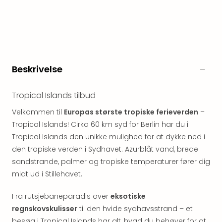
Myth
Heim
-
i
selv
Harz
Beskrivelse
Zum
Löw
Tropical Islands tilbud
Desi
Reso
Velkommen til
Europas største tropiske ferieverden
–
&
Tropical Islands! Cirka 60 km syd for Berlin har du i
Spa
Tropical Islands den unikke mulighed for at dykke ned i
Se
den tropiske verden i Sydhavet. Azurblåt vand, brede
alle
tilb
sandstrande, palmer og tropiske temperaturer fører dig
Well
midt ud i Stillehavet.
i
Sydt
Fra rutsjebaneparadis over
eksotiske
Aro
regnskovskulisser
til den hvide sydhavsstrand – et
Life
besøg i Tropical Islands har alt, hvad du behøver for at