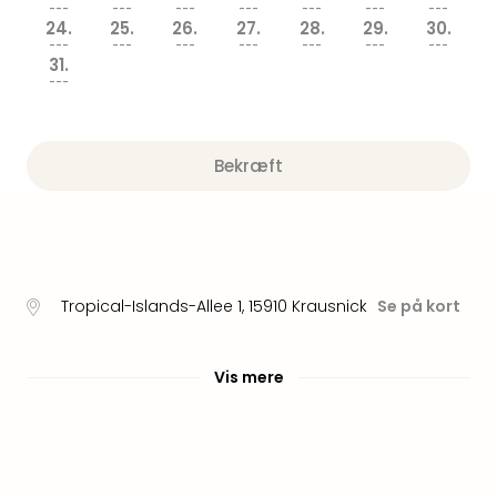
am
---
---
---
---
---
---
---
Mee
24.
25.
26.
27.
28.
29.
30.
---
---
---
---
---
---
---
-
31.
Rüg
---
Ost
The
Se
Bekræft
alle
tilb
Hote
med
spa
ved
Tropical-Islands-Allee 1
,
15910
Krausnick
Se på kort
Harz
Victo
Resi
Vis mere
Hote
-
syd
for
Harz