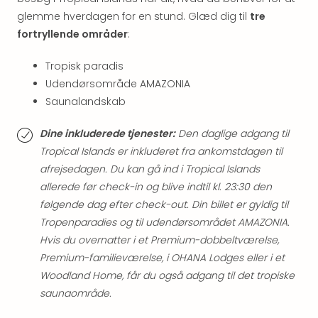
&
glemme hverdagen for en stund. Glæd dig til
tre
Bal
fortryllende områder
:
Hote
Hote
Tropisk paradis
Gas
Udendørsområde AMAZONIA
Joch
Se
Saunalandskab
alle
tilb
Dine inkluderede tjenester:
Den daglige adgang til
Kort
Tropical Islands er inkluderet fra ankomstdagen til
ferie
afrejsedagen. Du kan gå ind i Tropical Islands
i
allerede før check-in og blive indtil kl. 23:30 den
Østr
følgende dag efter check-out. Din billet er gyldig til
Crys
Tropenparadies og til udendørsområdet AMAZONIA.
Gar
Hvis du overnatter i et Premium-dobbeltværelse,
Gou
&
Premium-familieværelse, i OHANA Lodges eller i et
Win
Woodland Home, får du også adgang til det tropiske
Hote
saunaområde.
Aust