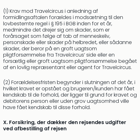
(1) Krav mod Travelcircus i anledning af
formidlingsaftalen forældes i modsætning til den
lovbestemte regel i § 195 i BGB inden for et år,
medmindre det drejer sig om skader, som er
forårsaget som følge af tab af menneskeliv,
personskade eller skader på helbredet, eller sådanne
skader, der beror på en groft uagtsom
pligtforsømmelse fra Travelcircus’ side eller en
forsætlig eller groft uagtsom pligtforsømmelse begået
af en lovlig repræsentant eller agent for Travelcircus.
(2) Forældelsesfristen begynder i slutningen af det år, i
hvilket kravet er opstået og brugeren/kunden har fået
kendskab til de forhold, der ligger til grund for kravet og
debitorens person eller uden grov uagtsomhed ville
have fået kendskab til disse forhold.
X. Forsikring, der dækker den rejsendes udgifter
ved afbestilling af rejsen