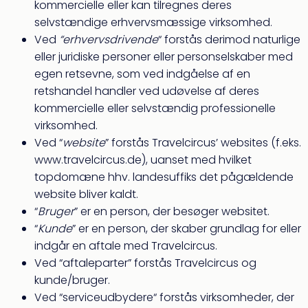
kommercielle eller kan tilregnes deres
Myth
selvstændige erhvervsmæssige virksomhed.
Heim
Ved
“erhvervsdrivende
“ forstås derimod naturlige
-
eller juridiske personer eller personselskaber med
i
selv
egen retsevne, som ved indgåelse af en
Harz
retshandel handler ved udøvelse af deres
Zum
kommercielle eller selvstændig professionelle
Löw
virksomhed.
Desi
Ved “
website
” forstås Travelcircus’ websites (f.eks.
Reso
www.travelcircus.de), uanset med hvilket
&
topdomæne hhv. landesuffiks det pågældende
Spa
Se
website bliver kaldt.
alle
“
Bruger
” er en person, der besøger websitet.
tilb
“
Kunde
” er en person, der skaber grundlag for eller
Well
indgår en aftale med Travelcircus.
i
Ved “aftaleparter” forstås Travelcircus og
Sydt
kunde/bruger.
Aro
Ved “serviceudbydere“ forstås virksomheder, der
Life