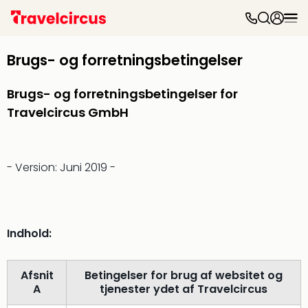
Forl
Forl
Brugs- og forretningsbetingelser
&
over
Brugs- og forretningsbetingelser for
Forl
Disn
Travelcircus GmbH
Paris
Eur
Park
- Version: Juni 2019 -
Leg
Billu
Forl
i
Nord
Indhold:
Sere
Park
Afsnit
Betingelser for brug af websitet og
Han
A
tjenester ydet af Travelcircus
Park
Bad