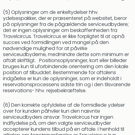
(5) Oplysninger om de enkeltydelser hhv.
ydelsespakker, der er præsenteret på websitet, beror
på oplysninger fra de pågældende serviceudbydere;
det er ingen oplysninger om beskaffenheden fra
Travelcircus. Travelcircus er ikke forpligtet til at opnå
succes ved formidlingen ved mangel på den
nødvendige mulighed for at påvirke
serviceudbyderne, medmindre dette som minimum er
aftalt skriftligt. Positionsoplysninger, kort eller billeder
bruges kun til uforbindende orientering om den lokale
position af tilbuddet. Bestemmende for aftalens
indgåelse er kun de oplysninger, som er indeholdt i
reservationsprocessens sidste trin og i den tilsvarende
reservations- hhv. rejsebekræftelse.
(6) Den korrekte opfyldelse af de formidlede ydelser
over for kunden påhviler kun den nævnte
serviceudbyders ansvar. Travelcircus har ingen
indflydelse på, om den valgte serviceudbyder
accepterer kundens tilbud på en aftale. I henhold til