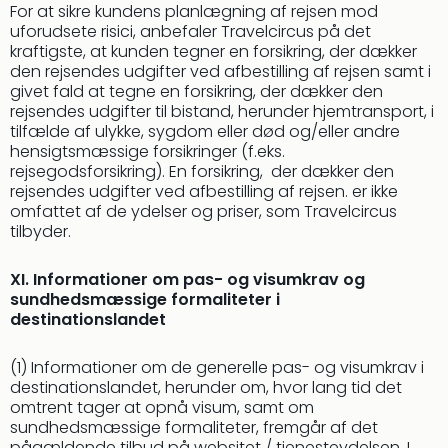
For at sikre kundens planlægning af rejsen mod
uforudsete risici, anbefaler Travelcircus på det
kraftigste, at kunden tegner en forsikring, der dækker
den rejsendes udgifter ved afbestilling af rejsen samt i
givet fald at tegne en forsikring, der dækker den
rejsendes udgifter til bistand, herunder hjemtransport, i
tilfælde af ulykke, sygdom eller død og/eller andre
hensigtsmæssige forsikringer (f.eks.
rejsegodsforsikring). En forsikring, der dækker den
rejsendes udgifter ved afbestilling af rejsen. er ikke
omfattet af de ydelser og priser, som Travelcircus
tilbyder.
XI. Informationer om pas- og visumkrav og
sundhedsmæssige formaliteter i
destinationslandet
(1) Informationer om de generelle pas- og visumkrav i
destinationslandet, herunder om, hvor lang tid det
omtrent tager at opnå visum, samt om
sundhedsmæssige formaliteter, fremgår af det
pågældende tilbud på websitet / tjenesteydelsen. I