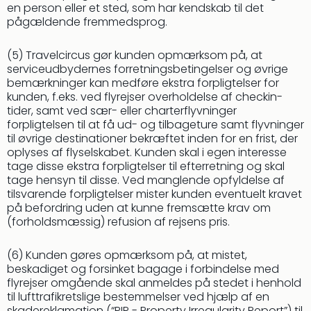
en person eller et sted, som har kendskab til det
pågældende fremmedsprog.
(5) Travelcircus gør kunden opmærksom på, at
serviceudbydernes forretningsbetingelser og øvrige
bemærkninger kan medføre ekstra forpligtelser for
kunden, f.eks. ved flyrejser overholdelse af checkin-
tider, samt ved sær- eller charterflyvninger
forpligtelsen til at få ud- og tilbageture samt flyvninger
til øvrige destinationer bekræftet inden for en frist, der
oplyses af flyselskabet. Kunden skal i egen interesse
tage disse ekstra forpligtelser til efterretning og skal
tage hensyn til disse. Ved manglende opfyldelse af
tilsvarende forpligtelser mister kunden eventuelt kravet
på befordring uden at kunne fremsætte krav om
(forholdsmæssig) refusion af rejsens pris.
(6) Kunden gøres opmærksom på, at mistet,
beskadiget og forsinket bagage i forbindelse med
flyrejser omgående skal anmeldes på stedet i henhold
til lufttrafikretslige bestemmelser ved hjælp af en
skadereklamation (“PIR - Property Irregularity Report”) til