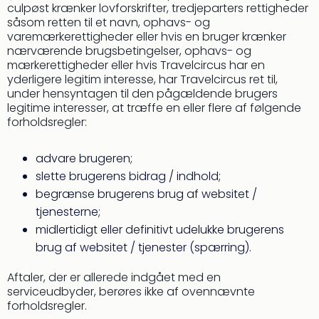
Kroa
culpøst krænker lovforskrifter, tredjeparters rettigheder
Crv
såsom retten til et navn, ophavs- og
Luka
varemærkerettigheder eller hvis en bruger krænker
Hote
nærværende brugsbetingelser, ophavs- og
IN
mærkerettigheder eller hvis Travelcircus har en
Biog
yderligere legitim interesse, har Travelcircus ret til,
under hensyntagen til den pågældende brugers
Unde
legitime interesser, at træffe en eller flere af følgende
Entr
forholdsregler:
&
4*
hote
advare brugeren;
Udsti
slette brugerens bidrag / indhold;
The
begrænse brugerens brug af websitet /
Mak
tjenesterne;
of
midlertidigt eller definitivt udelukke brugerens
Harr
brug af websitet / tjenester (spærring).
Pott
Lon
Aftaler, der er allerede indgået med en
The
serviceudbyder, berøres ikke af ovennævnte
Mak
forholdsregler.
of