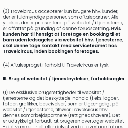
hote
Stor
(3) Travelcircus accepterer kun brugere hhv. kunder,
der er fuldmyndige personer, som aftalepartner. Alle
Hote
ydelser, der er præsenteret på websitet / i tjenesterne,
i
er affattet på grundlag af denne forudsætning.
Hvis
Køb
kunden har til hensigt at foretage en booking til et
Hote
barn uden ledsagelse via websitet hhv. tjenesterne,
i
skal denne tage kontakt med serviceteamet hos
Lon
Travelcircus, inden bookingen foretages.
Hote
i
(4) Aftalesproget i forhold til Travelcircus er tysk.
Paris
Hote
III. Brug af websitet / tjenesteydelser, forholdsregler
i
Wie
(1) De eksklusive brugsrettigheder til websitet /
Hote
tjenesterne og det beskyttede indhold (f.eks. logoer,
i
fotoer, grafikker, beskrivelser) som er tilgængeligt på
Ams
websitet / i tjenesterne, tilhører Travelcircus hhv.
Hote
dennes samarbejdspartnere (rettighedshavere). Det
i
er udtrykkeligt forbudt, at brugeren overtager websitet
Mün
- det være sig helt eller delvist ved at overtage fotoer,