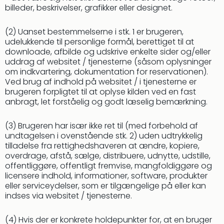
Hote
billeder, beskrivelser, grafikker eller designet.
i
Bud
(2) Uanset bestemmelserne i stk. 1 er brugeren,
Se
udelukkende til personlige formål, berettiget til at
alle
downloade, afbilde og udskrive enkelte sider og/eller
tilb
uddrag af websitet / tjenesterne (såsom oplysninger
Hote
om indkvartering, dokumentation for reservationen).
i
Ved brug af indhold på websitet / i tjenesterne er
brugeren forpligtet til at oplyse kilden ved en fast
Nord
anbragt, let forståelig og godt læselig bemærkning.
Hote
i
Berli
(3) Brugeren har især ikke ret til (med forbehold af
undtagelsen i ovenstående stk. 2) uden udtrykkelig
Hote
tilladelse fra rettighedshaveren at ændre, kopiere,
i
overdrage, afstå, sælge, distribuere, udnytte, udstille,
Ham
offentliggøre, offentligt fremvise, mangfoldiggøre og
Se
licensere indhold, informationer, software, produkter
alle
eller serviceydelser, som er tilgængelige på eller kan
tilb
indses via websitet / tjenesterne.
Hote
i
(4) Hvis der er konkrete holdepunkter for, at en bruger