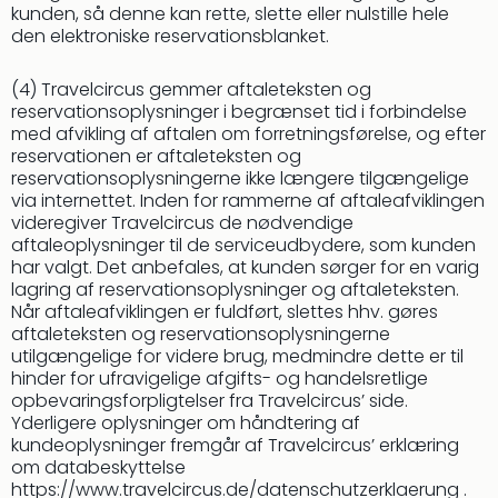
kunden, så denne kan rette, slette eller nulstille hele
den elektroniske reservationsblanket.
(4) Travelcircus gemmer aftaleteksten og
reservationsoplysninger i begrænset tid i forbindelse
med afvikling af aftalen om forretningsførelse, og efter
reservationen er aftaleteksten og
reservationsoplysningerne ikke længere tilgængelige
via internettet. Inden for rammerne af aftaleafviklingen
videregiver Travelcircus de nødvendige
aftaleoplysninger til de serviceudbydere, som kunden
har valgt. Det anbefales, at kunden sørger for en varig
lagring af reservationsoplysninger og aftaleteksten.
Når aftaleafviklingen er fuldført, slettes hhv. gøres
aftaleteksten og reservationsoplysningerne
utilgængelige for videre brug, medmindre dette er til
hinder for ufravigelige afgifts- og handelsretlige
opbevaringsforpligtelser fra Travelcircus’ side.
Yderligere oplysninger om håndtering af
kundeoplysninger fremgår af Travelcircus’ erklæring
om databeskyttelse
https://www.travelcircus.de/datenschutzerklaerung .