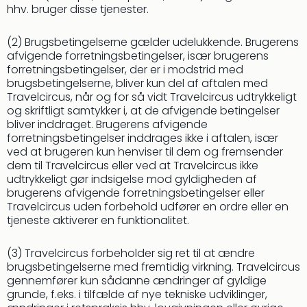
Hote
hhv. bruger disse tjenester.
Heid
Kröp
(2) Brugsbetingelserne gælder udelukkende. Brugerens
-
afvigende forretningsbetingelser, især brugerens
syd
forretningsbetingelser, der er i modstrid med
brugsbetingelserne, bliver kun del af aftalen med
for
Travelcircus, når og for så vidt Travelcircus udtrykkeligt
Ham
og skriftligt samtykker i, at de afvigende betingelser
Se
bliver inddraget. Brugerens afvigende
alle
forretningsbetingelser inddrages ikke i aftalen, især
tilb
ved at brugeren kun henviser til dem og fremsender
Bade
dem til Travelcircus eller ved at Travelcircus ikke
i
udtrykkeligt gør indsigelse mod gyldigheden af
Nord
brugerens afvigende forretningsbetingelser eller
Rug
Travelcircus uden forbehold udfører en ordre eller en
Ther
tjeneste aktiverer en funktionalitet.
Stra
-
(3) Travelcircus forbeholder sig ret til at ændre
Rüg
brugsbetingelserne med fremtidig virkning. Travelcircus
Bade
gennemfører kun sådanne ændringer af gyldige
grunde, f.eks. i tilfælde af nye tekniske udviklinger,
Mari