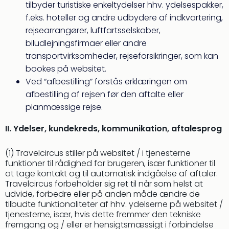
tilbyder turistiske enkeltydelser hhv. ydelsespakker,
&
Bal
f.eks. hoteller og andre udbydere af indkvartering,
Hote
rejsearrangører, luftfartsselskaber,
Hote
biludlejningsfirmaer eller andre
Gas
transportvirksomheder, rejseforsikringer, som kan
Joch
bookes på websitet.
Se
Ved “afbestilling” forstås erklæringen om
alle
afbestilling af rejsen før den aftalte eller
tilb
Kort
planmæssige rejse.
ferie
II. Ydelser, kundekreds, kommunikation, aftalesprog
i
Østr
Crys
(1) Travelcircus stiller på websitet / i tjenesterne
Gar
funktioner til rådighed for brugeren, især funktioner til
at tage kontakt og til automatisk indgåelse af aftaler.
Gou
Travelcircus forbeholder sig ret til når som helst at
&
udvide, forbedre eller på anden måde ændre de
Win
tilbudte funktionaliteter af hhv. ydelserne på websitet /
Hote
tjenesterne, især, hvis dette fremmer den tekniske
Aust
fremgang og / eller er hensigtsmæssigt i forbindelse