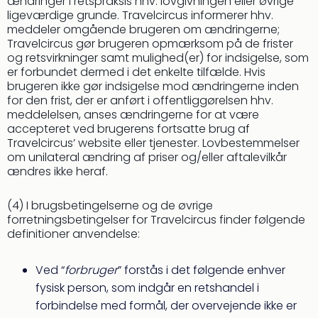
ændringer i retspraksis hhv. lovgivningen eller øvrige
am
ligeværdige grunde. Travelcircus informerer hhv.
Mee
meddeler omgående brugeren om ændringerne;
-
Travelcircus gør brugeren opmærksom på de frister
Rüg
og retsvirkninger samt mulighed(er) for indsigelse, som
Ost
er forbundet dermed i det enkelte tilfælde. Hvis
The
brugeren ikke gør indsigelse mod ændringerne inden
Se
for den frist, der er anført i offentliggørelsen hhv.
alle
meddelelsen, anses ændringerne for at være
tilb
accepteret ved brugerens fortsatte brug af
Travelcircus’ website eller tjenester. Lovbestemmelser
Hote
om unilateral ændring af priser og/eller aftalevilkår
med
ændres ikke heraf.
spa
ved
(4) I brugsbetingelserne og de øvrige
Harz
forretningsbetingelser for Travelcircus finder følgende
Victo
definitioner anvendelse:
Resi
Hote
-
Ved “
forbruger
” forstås i det følgende enhver
syd
fysisk person, som indgår en retshandel i
for
forbindelse med formål, der overvejende ikke er
Harz