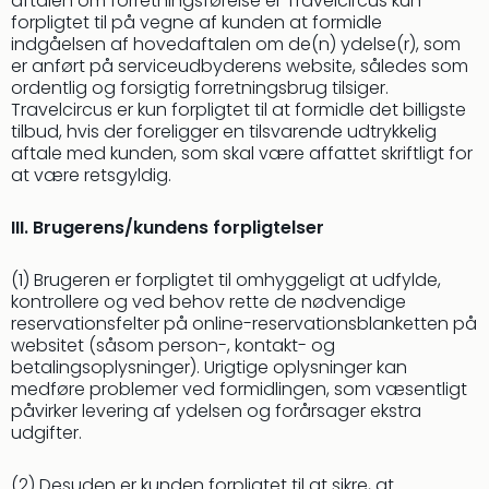
aftalen om forretningsførelse er Travelcircus kun
forpligtet til på vegne af kunden at formidle
indgåelsen af hovedaftalen om de(n) ydelse(r), som
er anført på serviceudbyderens website, således som
ordentlig og forsigtig forretningsbrug tilsiger.
Travelcircus er kun forpligtet til at formidle det billigste
tilbud, hvis der foreligger en tilsvarende udtrykkelig
aftale med kunden, som skal være affattet skriftligt for
at være retsgyldig.
III. Brugerens/kundens forpligtelser
(1) Brugeren er forpligtet til omhyggeligt at udfylde,
kontrollere og ved behov rette de nødvendige
reservationsfelter på online-reservationsblanketten på
websitet (såsom person-, kontakt- og
betalingsoplysninger). Urigtige oplysninger kan
medføre problemer ved formidlingen, som væsentligt
påvirker levering af ydelsen og forårsager ekstra
udgifter.
(2) Desuden er kunden forpligtet til at sikre, at