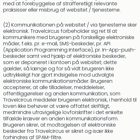
Well
med at forebyggelse af strafferetligt relevante
Sch
praksisser eller misbrug af websitet / tjenesterne.
Alpe
Grün
(2) Kommunikationen på websitet / via tjenesterne sker
Hote
elektronisk. Travelcircus forbeholder sig ret til at
Vier
kommunikere med brugeren på forskellige elektroniske
Jahr
måder, f.eks. pr. e-mail, SMS-beskeder, pr. API
Pitzt
(Application Programming Interface), pr. In-App-push-
kerii
beskeder samt ved hjælp af elektroniske beskeder,
som er deponeret i kontoen på websitet; dette
–
gælder, så længe og for så vidt brugeren ikke
adul
udtrykkeligt har gjort indsigelse mod udvalgte
bout
elektroniske kommunikationsmåder. Brugeren
hote
accepterer, at alle tilladelser, meddelelser,
Se
offentliggørelser og anden kommunikation, som
alle
Travelcircus meddeler brugeren elektronisk, i henhold til
tilb
loven ikke behøver at være affattet skriftligt,
Stor
medmindre ufravigelige lovforskrifter i det enkelte
Kval
tilfælde kræver en anden kommunikationsform.
4*
Brugeren sikrer, at modtagelsen af elektroniske
beskeder fra Travelcircus er sikret og især ikke
&
forhindres af SPAM-filtre.
5*