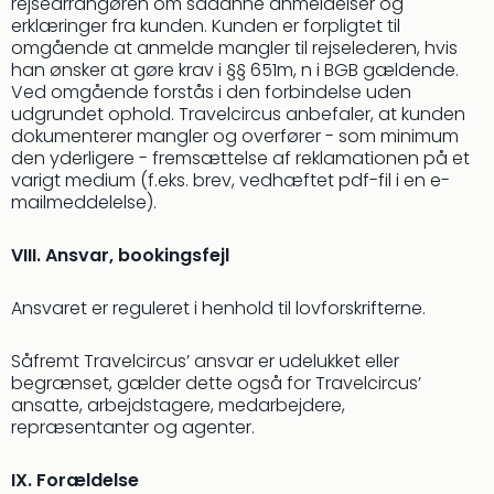
rejsearrangøren om sådanne anmeldelser og
erklæringer fra kunden. Kunden er forpligtet til
omgående at anmelde mangler til rejselederen, hvis
han ønsker at gøre krav i §§ 651m, n i BGB gældende.
Ved omgående forstås i den forbindelse uden
udgrundet ophold. Travelcircus anbefaler, at kunden
dokumenterer mangler og overfører - som minimum
den yderligere - fremsættelse af reklamationen på et
varigt medium (f.eks. brev, vedhæftet pdf-fil i en e-
mailmeddelelse).
VIII. Ansvar, bookingsfejl
Ansvaret er reguleret i henhold til lovforskrifterne.
Såfremt Travelcircus’ ansvar er udelukket eller
begrænset, gælder dette også for Travelcircus’
ansatte, arbejdstagere, medarbejdere,
repræsentanter og agenter.
IX. Forældelse