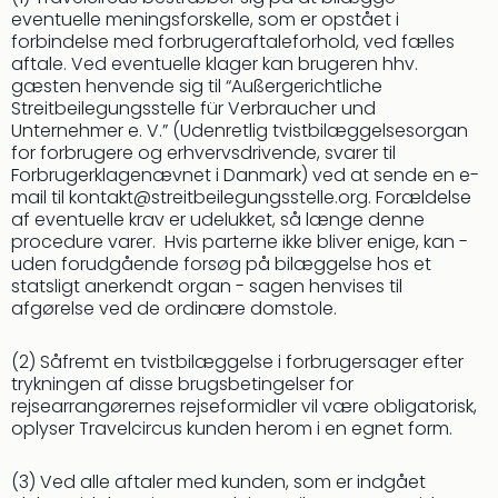
Priva
eventuelle meningsforskelle, som er opstået i
Virk
forbindelse med forbrugeraftaleforhold, ved fælles
Mer
aftale. Ved eventuelle klager kan brugeren hhv.
gæsten henvende sig til “Außergerichtliche
bær
Streitbeilegungsstelle für Verbraucher und
rejse
Unternehmer e. V.” (Udenretlig tvistbilæggelsesorgan
med
for forbrugere og erhvervsdrivende, svarer til
Trav
Forbrugerklagenævnet i Danmark) ved at sende en e-
Såd
mail til
kontakt@streitbeilegungsstelle.org
. Forældelse
gør
af eventuelle krav er udelukket, så længe denne
vi
procedure varer. Hvis parterne ikke bliver enige, kan -
vore
uden forudgående forsøg på bilæggelse hos et
rejse
statsligt anerkendt organ - sagen henvises til
mer
afgørelse ved de ordinære domstole.
bær
(2) Såfremt en tvistbilæggelse i forbrugersager efter
trykningen af disse brugsbetingelser for
rejsearrangørernes rejseformidler vil være obligatorisk,
oplyser Travelcircus kunden herom i en egnet form.
(3) Ved alle aftaler med kunden, som er indgået