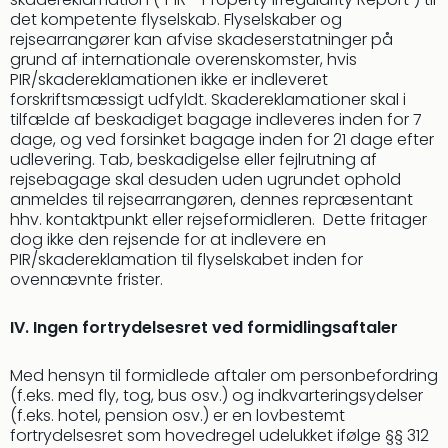
det kompetente flyselskab. Flyselskaber og
rejsearrangører kan afvise skadeserstatninger på
grund af internationale overenskomster, hvis
PIR/skadereklamationen ikke er indleveret
forskriftsmæssigt udfyldt. Skadereklamationer skal i
tilfælde af beskadiget bagage indleveres inden for 7
dage, og ved forsinket bagage inden for 21 dage efter
udlevering. Tab, beskadigelse eller fejlrutning af
rejsebagage skal desuden uden ugrundet ophold
anmeldes til rejsearrangøren, dennes repræsentant
hhv. kontaktpunkt eller rejseformidleren. Dette fritager
dog ikke den rejsende for at indlevere en
PIR/skadereklamation til flyselskabet inden for
ovennævnte frister.
IV. Ingen fortrydelsesret ved formidlingsaftaler
Med hensyn til formidlede aftaler om personbefordring
(f.eks. med fly, tog, bus osv.) og indkvarteringsydelser
(f.eks. hotel, pension osv.) er en lovbestemt
fortrydelsesret som hovedregel udelukket ifølge §§ 312