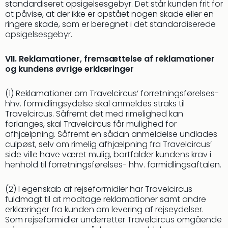
standardiseret opsigelsesgebyr. Det står kunden frit for
at påvise, at der ikke er opstået nogen skade eller en
ringere skade, som er beregnet i det standardiserede
opsigelsesgebyr.
VII. Reklamationer, fremsættelse af reklamationer
og kundens øvrige erklæringer
(1) Reklamationer om Travelcircus’ forretningsførelses-
hhv. formidlingsydelse skal anmeldes straks til
Travelcircus. Såfremt det med rimelighed kan
forlanges, skal Travelcircus får mulighed for
afhjælpning. Såfremt en sådan anmeldelse undlades
culpøst, selv om rimelig afhjælpning fra Travelcircus’
side ville have været mulig, bortfalder kundens krav i
henhold til forretningsførelses- hhv. formidlingsaftalen.
(2) I egenskab af rejseformidler har Travelcircus
fuldmagt til at modtage reklamationer samt andre
erklæringer fra kunden om levering af rejseydelser.
Som rejseformidler underretter Travelcircus omgående