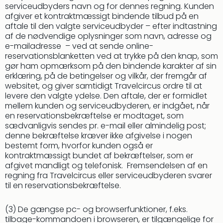
serviceudbyders navn og for dennes regning. Kunden
afgiver et kontraktmæssigt bindende tilbud på en
aftale til den valgte serviceudbyder – efter indtastning
af de nødvendige oplysninger som navn, adresse og
e-mailadresse – ved at sende online-
reservationsblanketten ved at trykke på den knap, som
gør ham opmærksom på den bindende karakter af sin
erklæring, på de betingelser og vilkår, der fremgår af
websitet, og giver samtidigt Travelcircus ordre til at
levere den valgte ydelse. Den aftale, der er formidlet
mellem kunden og serviceudbyderen, er indgået, når
en reservationsbekræftelse er modtaget, som
sædvanligvis sendes pr. e-mail eller almindelig post;
denne bekræftelse kræver ikke afgivelse i nogen
bestemt form, hvorfor kunden også er
kontraktmæssigt bundet af bekræftelser, som er
afgivet mandligt og telefonisk. Fremsendelsen af en
regning fra Travelcircus eller serviceudbyderen svarer
til en reservationsbekræftelse.
(3) De gængse pc- og browserfunktioner, f.eks.
tilbage-kommandoen i browseren, er tilgængelige for