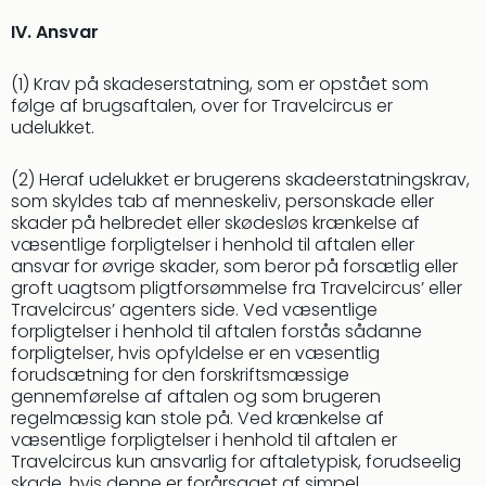
Harr
IV. Ansvar
Pott
Lon
(1) Krav på skadeserstatning, som er opstået som
met
følge af brugsaftalen, over for Travelcircus er
tran
udelukket.
Ga
of
(2) Heraf udelukket er brugerens skadeerstatningskrav,
Thro
som skyldes tab af menneskeliv, personskade eller
Stud
skader på helbredet eller skødesløs krænkelse af
Tour
væsentlige forpligtelser i henhold til aftalen eller
Alle
ansvar for øvrige skader, som beror på forsætlig eller
udsti
groft uagtsom pligtforsømmelse fra Travelcircus’ eller
Sho
Travelcircus’ agenters side. Ved væsentlige
&
forpligtelser i henhold til aftalen forstås sådanne
Unde
forpligtelser, hvis opfyldelse er en væsentlig
Okto
forudsætning for den forskriftsmæssige
gennemførelse af aftalen og som brugeren
Mün
regelmæssig kan stole på. Ved krænkelse af
Louv
væsentlige forpligtelser i henhold til aftalen er
Mus
Travelcircus kun ansvarlig for aftaletypisk, forudseelig
Alle
skade, hvis denne er forårsaget af simpel