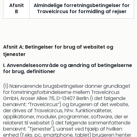
Afsnit
Almindelige forretningsbetingelser for
i
B
Travelcircus for formidling af rejser
Tysk
Trop
Isla
Berli
Rula
ved
Afsnit A;
Betingelser for brug af websitet og
Eur
tjenester
Park
I. Anvendelsesområde og ændring af betingelserne
The
for brug, definitioner
Erdi
Mün
(1) Nærværende brugsbetingelser danner grundlaget
Well
for forretningsforbindelserne mellem Travelcircus
Efter
GmbH, Aroser Allee 76, D-13407 Berlin (i det følgende
dest
benævnt: “Travelcircus“) og brugeren af det website,
Well
der drives af Travelcircus, hhv. funktionaliteter,
i
applikationer, moduler, programmer, software, der er
Nord
relateret til websitet (i det følgende sammenfattende
Cent
benævnt: "Tjenester"), uanset ved hjælp af hvilken
Berli
enhed (f.eks. pc, smartphone, tablet) brugeren henter