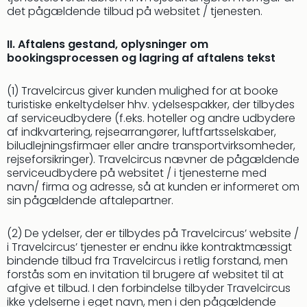
det pågældende tilbud på websitet / tjenesten.
II. Aftalens gestand, oplysninger om
bookingsprocessen og lagring af aftalens tekst
(1) Travelcircus giver kunden mulighed for at booke
turistiske enkeltydelser hhv. ydelsespakker, der tilbydes
af serviceudbydere (f.eks. hoteller og andre udbydere
af indkvartering, rejsearrangører, luftfartsselskaber,
biludlejningsfirmaer eller andre transportvirksomheder,
rejseforsikringer). Travelcircus nævner de pågældende
serviceudbydere på websitet / i tjenesterne med
navn/ firma og adresse, så at kunden er informeret om
sin pågældende aftalepartner.
(2) De ydelser, der er tilbydes på Travelcircus’ website /
i Travelcircus’ tjenester er endnu ikke kontraktmæssigt
bindende tilbud fra Travelcircus i retlig forstand, men
forstås som en invitation til brugere af websitet til at
afgive et tilbud. I den forbindelse tilbyder Travelcircus
ikke ydelserne i eget navn, men i den pågældende