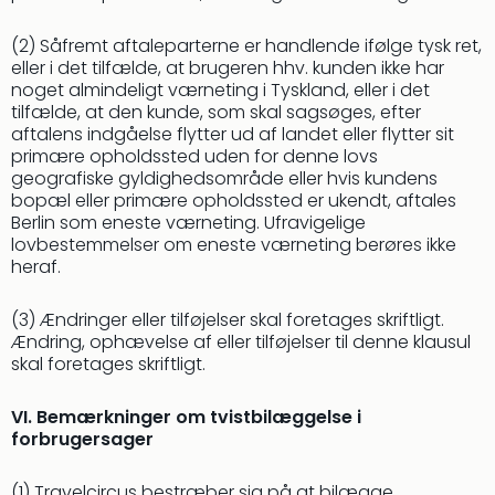
the
(2) Såfremt aftaleparterne er handlende ifølge tysk ret,
curs
eller i det tilfælde, at brugeren hhv. kunden ikke har
chil
noget almindeligt værneting i Tyskland, eller i det
Heid
tilfælde, at den kunde, som skal sagsøges, efter
Park
aftalens indgåelse flytter ud af landet eller flytter sit
Alle
primære opholdssted uden for denne lovs
Gave
geografiske gyldighedsområde eller hvis kundens
Om
bopæl eller primære opholdssted er ukendt, aftales
Trav
Berlin som eneste værneting. Ufravigelige
Trav
lovbestemmelser om eneste værneting berøres ikke
Om
heraf.
Trav
Om
(3) Ændringer eller tilføjelser skal foretages skriftligt.
os
Ændring, ophævelse af eller tilføjelser til denne klausul
Job
skal foretages skriftligt.
hos
Trav
VI. Bemærkninger om tvistbilæggelse i
Brug
forbrugersager
og
forr
(1) Travelcircus bestræber sig på at bilægge