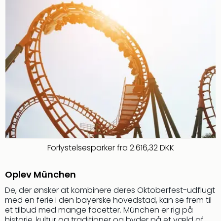
am
Mee
-
Rüg
Ost
The
Se
alle
tilb
Hote
med
spa
ved
Harz
Forlystelsesparker fra 2.616,32 DKK
Victo
Resi
Oplev München
Hote
-
De, der ønsker at kombinere deres Oktoberfest-udflugt
syd
med en ferie i den bayerske hovedstad, kan se frem til
for
et tilbud med mange facetter. München er rig på
Harz
historie, kultur og traditioner og byder på et væld af