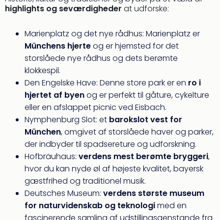
highlights og seværdigheder
at udforske:
Myth
Heim
-
Marienplatz og det nye rådhus: Marienplatz er
i
Münchens hjerte
og er hjemsted for det
selv
storslåede nye rådhus og dets berømte
Harz
klokkespil.
Zum
Den Engelske Have: Denne store park er en
ro i
Löw
hjertet af byen
og er perfekt til gåture, cykelture
Desi
Reso
eller en afslappet picnic ved Eisbach.
&
Nymphenburg Slot: et
barokslot vest for
Spa
München
, omgivet af storslåede haver og parker,
Se
der indbyder til spadsereture og udforskning.
alle
Hofbräuhaus:
verdens mest berømte bryggeri
,
tilb
hvor du kan nyde øl af højeste kvalitet, bayersk
Well
gæstfrihed og traditionel musik.
i
Sydt
Deutsches Museum:
verdens største museum
Aro
for naturvidenskab og teknologi
med en
Life
fascinerende samling af udstillingsgenstande fra