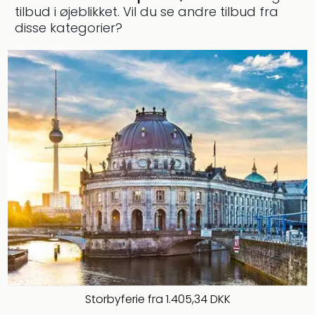
tilbud i øjeblikket.
Vil du se andre tilbud fra
i
disse kategorier?
Tysk
Trop
Isla
Berli
Rula
ved
Eur
Park
The
Erdi
Mün
Well
Efter
dest
Well
i
Nord
Cent
Storbyferie fra 1.405,34 DKK
Berli