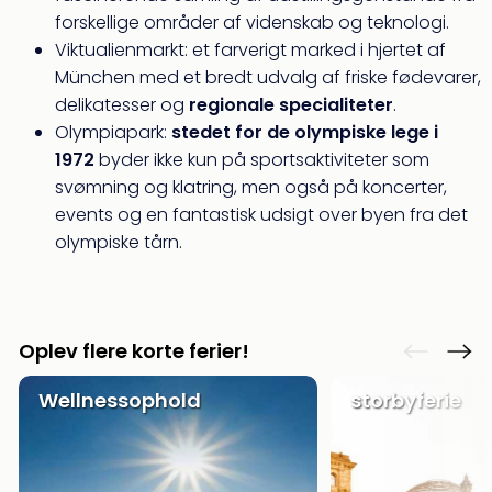
&
forskellige områder af videnskab og teknologi.
Bal
Viktualienmarkt: et farverigt marked i hjertet af
Hote
München med et bredt udvalg af friske fødevarer,
Hote
delikatesser og
regionale specialiteter
.
Gas
Joch
Olympiapark:
stedet for de olympiske lege i
Se
1972
byder ikke kun på sportsaktiviteter som
alle
svømning og klatring, men også på koncerter,
tilb
events og en fantastisk udsigt over byen fra det
Kort
olympiske tårn.
ferie
i
Østr
Crys
Gar
Oplev flere korte ferier!
Gou
&
Wellnessophold
storbyferie
Win
Hote
Aust