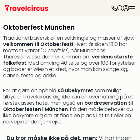
Forl
Forl
Oktoberfest München
&
over
Traditionel bayersk øl, en saltkringle og masser af sjov:
Forl
velkommen til Oktoberfest!
Hvert år siden 1810 har
Disn
mottoet været "O'Zapft is!", når Münchens
Theresienwiese danner rammen om
verdens største
Paris
folkefest
. Med omkring 40 telte og over 100 forlystelser
Eur
og boder er Wiesn et sted, hvor man kan svinge sig,
Park
danse, feste og drikke.
Leg
Billu
For at gøre dit ophold
så ubekymret
som muligt
Forl
tilbyder Travelcircus dig ikke kun en overnatning på et
i
førsteklasses hotel, men også en
bordreservation til
Nord
Oktoberfesten i München
. På den måde behøver du
Sere
ikke bekymre dig om at finde en plads i et telt eller en
Park
nervepirrende hjemrejse.
Han
Park
Du tror måske ikke på det, men:
Vi har ingen
Bad