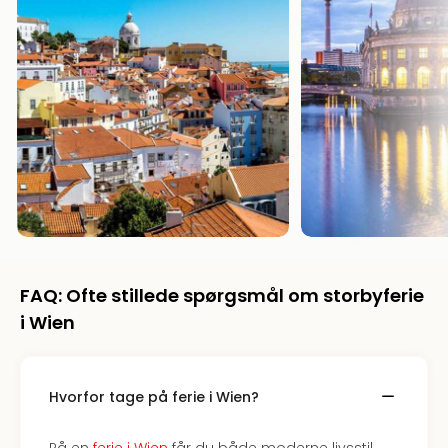
am
Mee
-
Rüg
Ost
The
Se
alle
tilb
Hote
med
spa
ved
Harz
FAQ: Ofte stillede spørgsmål om storbyferie
Victo
i Wien
Resi
Hote
-
Hvorfor tage på ferie i Wien?
syd
for
Harz