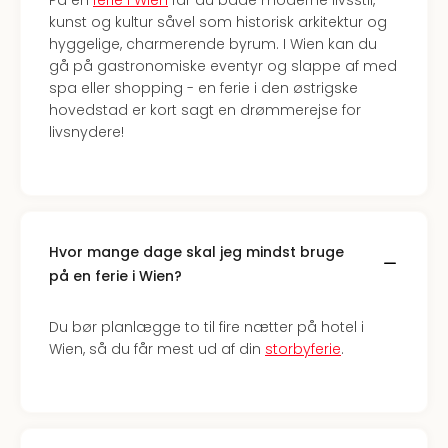
På en
ferie i Wien
får du både moderne livsstil,
Myth
kunst og kultur såvel som historisk arkitektur og
Heim
hyggelige, charmerende byrum. I Wien kan du
-
gå på gastronomiske eventyr og slappe af med
i
spa eller shopping - en ferie i den østrigske
selv
hovedstad er kort sagt en drømmerejse for
Harz
livsnydere!
Zum
Löw
Desi
Reso
&
Hvor mange dage skal jeg mindst bruge
Spa
på en ferie i Wien?
Se
alle
tilb
Du bør planlægge to til fire nætter på hotel i
Well
Wien, så du får mest ud af din
storbyferie
.
i
Sydt
Aro
Life