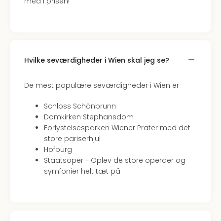
med i prisen!
hote
Stor
Hote
i
Køb
Hvilke seværdigheder i Wien skal jeg se?
Hote
i
Lon
De mest populære seværdigheder i Wien er
Hote
i
Schloss Schönbrunn
Paris
Domkirken Stephansdom
Hote
Forlystelsesparken Wiener Prater med det
i
store pariserhjul
Wie
Hofburg
Hote
Staatsoper - Oplev de store operaer og
i
symfonier helt tæt på
Ams
Hote
i
Mün