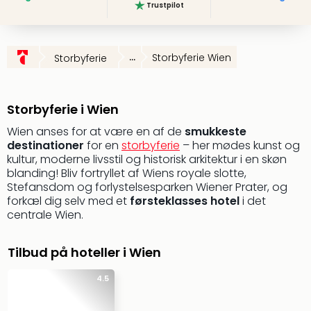
Trustpilot
i
Tysk
Trop
...
Storbyferie Wien
Storbyferie
Isla
Berli
Rula
ved
Storbyferie i Wien
Eur
Wien anses for at være en af de
smukkeste
Park
destinationer
for en
storbyferie
– her mødes kunst og
The
kultur, moderne livsstil og historisk arkitektur i en skøn
Erdi
blanding! Bliv fortryllet af Wiens royale slotte,
Mün
Stefansdom og forlystelsesparken Wiener Prater, og
Well
forkæl dig selv med et
førsteklasses hotel
i det
Efter
centrale Wien.
dest
Well
Tilbud på hoteller i Wien
i
Nord
4.5
Cent
Berli