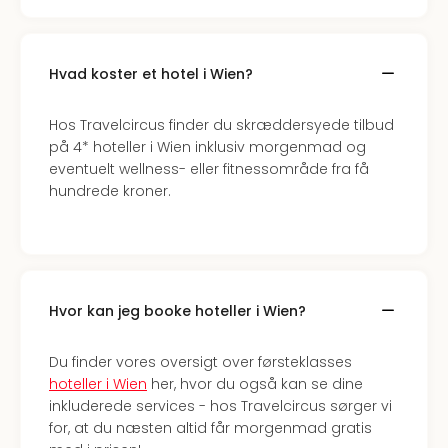
Well
Sch
Alpe
Grün
Hvad koster et hotel i Wien?
Hote
Vier
Hos Travelcircus finder du skræddersyede tilbud
Jahr
på 4* hoteller i Wien inklusiv morgenmad og
Pitzt
eventuelt wellness- eller fitnessområde fra få
kerii
hundrede kroner.
–
adul
bout
hote
Se
alle
Hvor kan jeg booke hoteller i Wien?
tilb
Stor
Du finder vores oversigt over førsteklasses
Kval
hoteller i Wien
her, hvor du også kan se dine
4*
inkluderede services - hos Travelcircus sørger vi
&
for, at du næsten altid får morgenmad gratis
5*