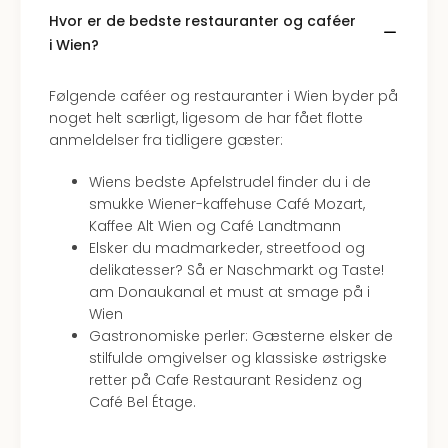
&
Hvor er de bedste restauranter og caféer
Bal
i Wien?
Hote
Hote
Følgende caféer og restauranter i Wien byder på
Gas
noget helt særligt, ligesom de har fået flotte
Joch
anmeldelser fra tidligere gæster:
Se
alle
Wiens bedste Apfelstrudel finder du i de
tilb
smukke Wiener-kaffehuse Café Mozart,
Kort
Kaffee Alt Wien og Café Landtmann
ferie
Elsker du madmarkeder, streetfood og
i
delikatesser? Så er Naschmarkt og Taste!
Østr
am Donaukanal et must at smage på i
Crys
Wien
Gar
Gastronomiske perler: Gæsterne elsker de
Gou
stilfulde omgivelser og klassiske østrigske
&
retter på Cafe Restaurant Residenz og
Win
Café Bel Étage.
Hote
Aust