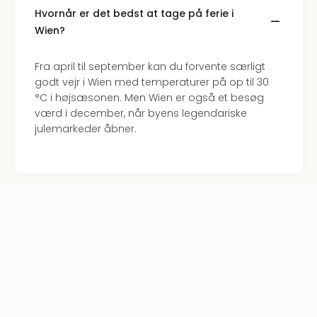
Hote
Hvornår er det bedst at tage på ferie i
i
Wien?
Bud
Se
Fra april til september kan du forvente særligt
alle
godt vejr i Wien med temperaturer på op til 30
tilb
°C i højsæsonen. Men Wien er også et besøg
Hote
værd i december, når byens legendariske
i
julemarkeder åbner.
Nord
Hote
i
Berli
Hote
i
Ham
Se
alle
tilb
Hote
i