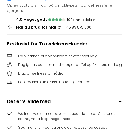
i
Oplev Sydtyrols magi på din aktivitets- og wellnessferie i
bjergene
Tysk
Trop
4.0
meget godt
100
anmeldelser
Isla
Har du brug for hjælp?
+45 89 875 500
Berli
Rula
ved
Eksklusivt for Travelcircus-kunder
Eur
Park
Fra 2 nætter i et dobbeltværelse efter eget valg
The
Daglig halvpension med morgenbuffet og 5-retters middag
Erdi
Brug af wellness-området
Mün
Well
Holiday Premium Pass til offentlig transport
Efter
dest
Well
Det er vi vilde med
i
Nord
Wellness-oase med opvarmet udendørs pool året rundt,
sauna, høhæk og meget mere
Cent
Berli
Gourmetferie med regionale delikatesser og udsøgt