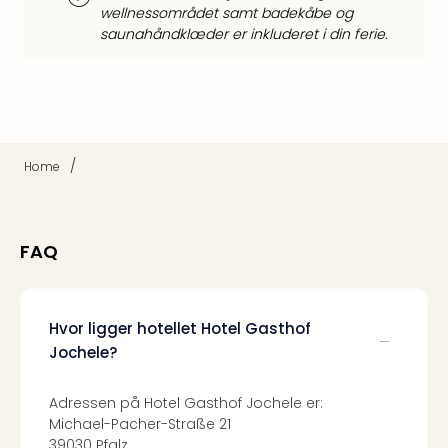
Kroa
wellnessområdet samt badekåbe og
Crv
saunahåndklæder er inkluderet i din ferie.
Luka
Hote
IN
Biog
Unde
Entr
/
Home
&
4*
hote
Udsti
FAQ
The
Mak
of
Hvor ligger hotellet Hotel Gasthof
Harr
Pott
Jochele?
Lon
The
Adressen på Hotel Gasthof Jochele er:
Mak
Michael-Pacher-Straße 21
of
39030 Pfalz