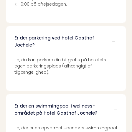
sho
kl. 10:00 på afrejsedagen.
🎁
Rejs
Gave
til
rejse
Er der parkering ved Hotel Gasthof
Find
Jochele?
den
perf
gav
Ja, du kan parkere din bil gratis på hotellets
egen parkeringsplads (afhængigt af
Disn
tilgængelighed).
Paris
Trop
Isla
War
Bros.
Stud
Er der en swimmingpool i wellness-
Tour
området på Hotel Gasthof Jochele?
Harr
Pott
Ja, der er en opvarmet udendørs swimmingpool
and