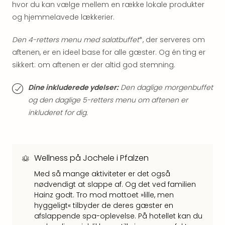
hvor du kan vælge mellem en række lokale produkter
hote
og hjemmelavede lækkerier.
Stor
Hote
Den 4-retters menu med salatbuffet
*, der serveres om
i
Køb
aftenen, er en ideel base for alle gæster. Og én ting er
Hote
sikkert: om aftenen er der altid god stemning.
i
Lon
Dine inkluderede ydelser:
Den daglige morgenbuffet
Hote
og den daglige 5-retters menu om aftenen er
i
inkluderet for dig.
Paris
Hote
i
Wie
Wellness på Jochele i Pfalzen
Hote
i
Med så mange aktiviteter er det også
Ams
nødvendigt at slappe af. Og det ved familien
Hainz godt. Tro mod mottoet »lille, men
Hote
hyggeligt« tilbyder de deres gæster en
i
afslappende spa-oplevelse. På hotellet kan du
Mün