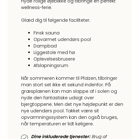
nyde rolige øjeblikke og tilbringe en perfekt
Hote
wellness-ferie.
i
Bud
Glæd dig til følgende faciliteter:
Se
alle
Finsk sauna
tilb
Opvarmet udendørs pool
Hote
Dampbad
i
Liggestole med hø
Nord
Oplevelsesbrusere
Hote
Afslapningsrum
i
Berli
Når sommeren kommer til Pfalzen, tilbringer
Hote
man stort set ikke et sekund indenfor. På
i
græsplænen kan man slappe af i solen og
Ham
nyde den fantastiske udsigt over
bjergtoppene. Men det nye højdepunkt er den
Se
nye udendørs pool. Takket være sit
alle
opvarmningssystem kan den også bruges,
tilb
når temperaturen er lidt køligere.
Hote
i
Dine inkluderede tjenester:
Brug af