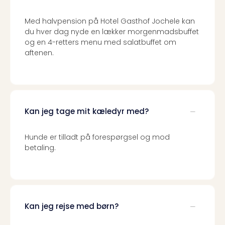
Priva
Virk
Med halvpension på Hotel Gasthof Jochele kan
Mer
du hver dag nyde en lækker morgenmadsbuffet
bær
og en 4-retters menu med salatbuffet om
rejse
aftenen.
med
Trav
Såd
gør
vi
Kan jeg tage mit kæledyr med?
vore
rejse
Hunde er tilladt på forespørgsel og mod
mer
betaling.
bær
Kan jeg rejse med børn?