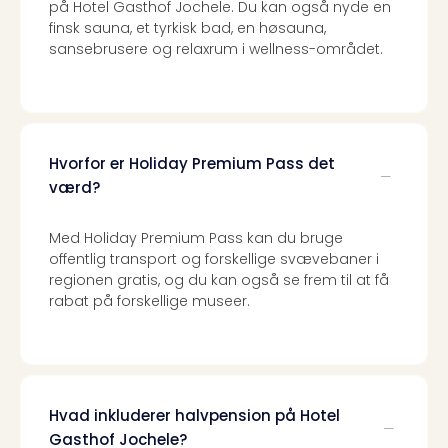
på Hotel Gasthof Jochele. Du kan også nyde en
the
finsk sauna, et tyrkisk bad, en høsauna,
curs
sansebrusere og relaxrum i wellness-området.
chil
Heid
Park
Alle
Gave
Hvorfor er Holiday Premium Pass det
Om
værd?
Trav
Trav
Med Holiday Premium Pass kan du bruge
Om
offentlig transport og forskellige svævebaner i
Trav
regionen gratis, og du kan også se frem til at få
Om
rabat på forskellige museer.
os
Job
hos
Trav
Brug
og
Hvad inkluderer halvpension på Hotel
forr
Gasthof Jochele?