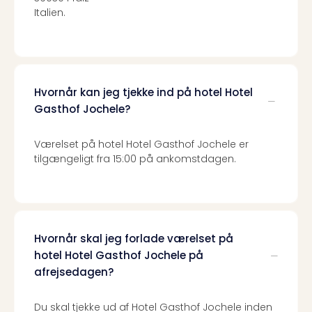
Harr
Italien.
Pott
Lon
met
tran
Ga
Hvornår kan jeg tjekke ind på hotel Hotel
of
Gasthof Jochele?
Thro
Stud
Værelset på hotel Hotel Gasthof Jochele er
Tour
tilgængeligt fra 15:00 på ankomstdagen.
Alle
udsti
Sho
&
Unde
Hvornår skal jeg forlade værelset på
Okto
Mün
hotel Hotel Gasthof Jochele på
Louv
afrejsedagen?
Mus
Alle
Du skal tjekke ud af Hotel Gasthof Jochele inden