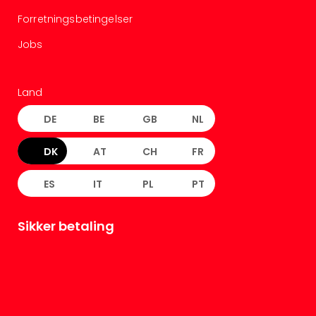
Forretningsbetingelser
Jobs
Land
DE
BE
GB
NL
DK
AT
CH
FR
ES
IT
PL
PT
Sikker betaling