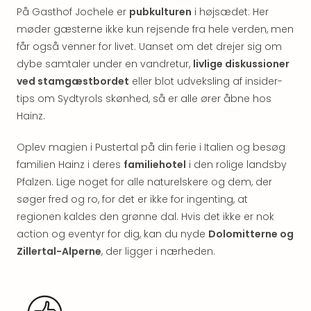
&
På Gasthof Jochele er
pubkulturen
i højsædet: Her
Bal
møder gæsterne ikke kun rejsende fra hele verden, men
Hote
får også venner for livet. Uanset om det drejer sig om
Hote
dybe samtaler under en vandretur,
livlige diskussioner
Gas
ved stamgæstbordet
eller blot udveksling af insider-
Joch
Se
tips om Sydtyrols skønhed, så er alle ører åbne hos
alle
Hainz.
tilb
Kort
Oplev magien i Pustertal på din ferie i Italien og besøg
ferie
familien Hainz i deres
familiehotel
i den rolige landsby
i
Pfalzen. Lige noget for alle naturelskere og dem, der
Østr
søger fred og ro, for det er ikke for ingenting, at
Crys
regionen kaldes den grønne dal. Hvis det ikke er nok
Gar
action og eventyr for dig, kan du nyde
Dolomitterne og
Gou
&
Zillertal-Alperne
, der ligger i nærheden.
Win
Hote
Aust