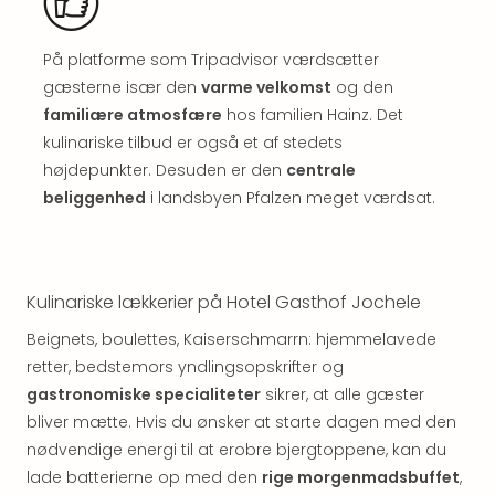
Well
Sch
Alpe
På platforme som Tripadvisor værdsætter
Grün
gæsterne især den
varme velkomst
og den
Hote
familiære atmosfære
hos familien Hainz. Det
Vier
kulinariske tilbud er også et af stedets
Jahr
højdepunkter. Desuden er den
centrale
Pitzt
kerii
beliggenhed
i landsbyen Pfalzen meget værdsat.
–
adul
bout
hote
Kulinariske lækkerier på Hotel Gasthof Jochele
Se
Beignets, boulettes, Kaiserschmarrn: hjemmelavede
alle
tilb
retter, bedstemors yndlingsopskrifter og
Stor
gastronomiske specialiteter
sikrer, at alle gæster
Kval
bliver mætte. Hvis du ønsker at starte dagen med den
4*
nødvendige energi til at erobre bjergtoppene, kan du
&
lade batterierne op med den
rige morgenmadsbuffet
,
5*