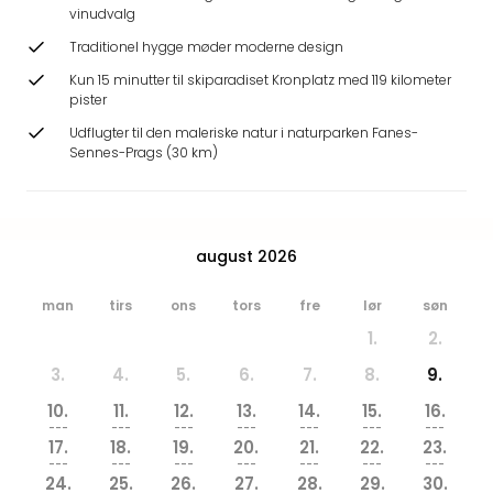
Hote
vinudvalg
Heid
Traditionel hygge møder moderne design
Kröp
Kun 15 minutter til skiparadiset Kronplatz med 119 kilometer
-
pister
syd
for
Udflugter til den maleriske natur i naturparken Fanes-
Sennes-Prags (30 km)
Ham
Se
alle
tilb
Bade
august 2026
i
Nord
man
tirs
ons
tors
fre
lør
søn
Rug
1.
2.
Ther
3.
4.
5.
6.
7.
8.
9.
Stra
-
10.
11.
12.
13.
14.
15.
16.
Rüg
---
---
---
---
---
---
---
17.
18.
19.
20.
21.
22.
23.
Bade
---
---
---
---
---
---
---
Mari
24.
25.
26.
27.
28.
29.
30.