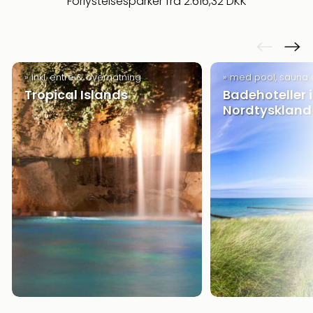
Forlystelsesparker fra 2.616,32 DKK
» inkl. entré & overnatning
» med pool, sauna
Tropical Islands
Badehoteller i
Nordtyskland