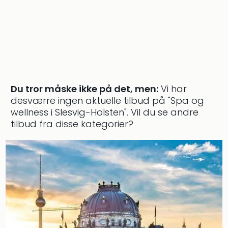
Kroa
Crv
Luka
Hote
IN
Biog
Unde
Entr
Du tror måske ikke på det, men:
Vi har
&
desværre ingen aktuelle tilbud på "Spa og
4*
wellness i Slesvig-Holsten".
Vil du se andre
hote
Udsti
tilbud fra disse kategorier?
The
Mak
of
Harr
Pott
Lon
The
Mak
of