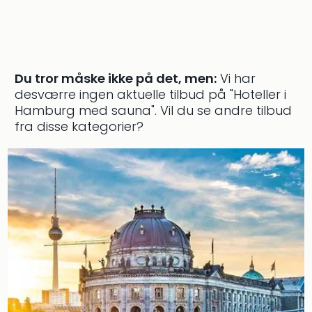
am
Mee
-
Rüg
Ost
Du tror måske ikke på det, men:
Vi har
The
desværre ingen aktuelle tilbud på "Hoteller i
Se
Hamburg med sauna".
Vil du se andre tilbud
alle
tilb
fra disse kategorier?
Hote
med
spa
ved
Harz
Victo
Resi
Hote
-
syd
for
Harz