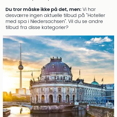
Well
Sch
Du tror måske ikke på det, men:
Vi har
Alpe
desværre ingen aktuelle tilbud på "Hoteller
Grün
med spa i Niedersachsen".
Vil du se andre
Hote
tilbud fra disse kategorier?
Vier
Jahr
Pitzt
kerii
–
adul
bout
hote
Se
alle
tilb
Stor
Kval
4*
&
5*