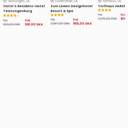
Teistungen, DE
Duderstadt, DE
Torfhaus, DE
Hote
Victor's Residenz-Hotel
Zum Löwen Designhotel
Torfhaus HARZR
Heid
Teistungenburg
Resort & Spa
fra
fra
Kröp
s
1.275,00 DKK
816,
fra
fra
fra
fra
-
1.287,00 DKK
965,00 DKK
651,00 DKK
591,00 DKK
syd
for
Ham
Se
alle
tilb
Bade
i
Nord
Rug
Ther
Stra
-
Rüg
Bade
Mari