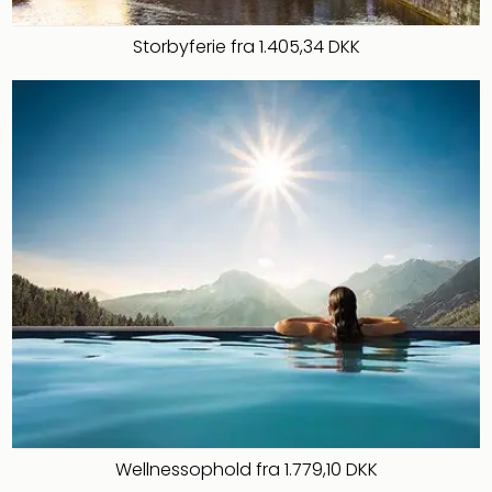
hote
Stor
Storbyferie fra 1.405,34 DKK
Hote
i
Køb
Hote
i
Lon
Hote
i
Paris
Hote
i
Wie
Hote
i
Ams
Hote
i
Wellnessophold fra 1.779,10 DKK
Mün