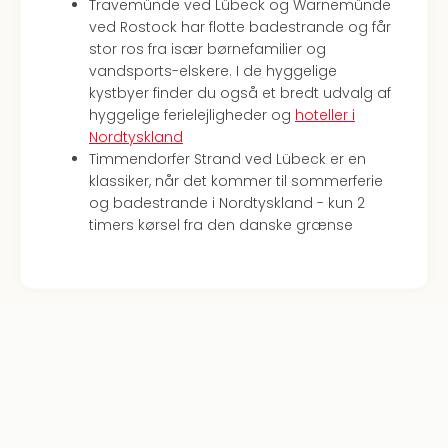
Travemünde ved Lübeck og Warnemünde
ved Rostock har flotte badestrande og får
stor ros fra især børnefamilier og
vandsports-elskere. I de hyggelige
kystbyer finder du også et bredt udvalg af
hyggelige ferielejligheder og
hoteller i
Nordtyskland
Timmendorfer Strand ved Lübeck er en
klassiker, når det kommer til sommerferie
og badestrande i Nordtyskland - kun 2
timers kørsel fra den danske grænse