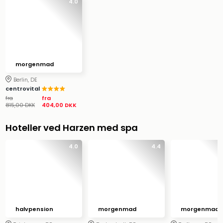
4.0
i
Tysk
Trop
Isla
Berli
Rula
morgenmad
ved
Berlin, DE
Eur
centrovital
Park
fra
fra
815,00 DKK
404,00 DKK
The
Erdi
Hoteller ved Harzen med spa
Mün
Well
4.0
4.4
Efter
dest
Well
i
Nord
Cent
halvpension
morgenmad
morgenmad
Berli