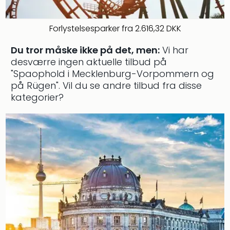
the
curs
Forlystelsesparker fra 2.616,32 DKK
chil
Heid
Du tror måske ikke på det, men:
Vi har
Park
desværre ingen aktuelle tilbud på
Alle
"Spaophold i Mecklenburg-Vorpommern og
Gave
på Rügen".
Vil du se andre tilbud fra disse
Om
kategorier?
Trav
Trav
Om
Trav
Om
os
Job
hos
Trav
Brug
og
forr