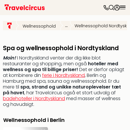
Forl
Forl
...
Wellnessophold Nordtyskl
Wellnessophold
&
over
Forl
Disn
Spa og wellnessophold i Nordtyskland
Paris
Moin!
I Nordtyskland venter der dig ikke blot
Eur
restauranter og shopping, men også
hoteller med
Park
wellness og spa til billige priser!
Det er derfor oplagt
Leg
at kombinere din
ferie i Nordtyskland
, Berlin og
Billu
Hamburg med spa, sauna og wellnessophold. Er du
Forl
mere til
spa, strand og unikke naturoplevelser tæt
i
på havet
, har Travelcircus også et stort udvalg af
Nord
badehoteller i Nordtyskland
med masser af wellness
Sere
og havudsigt.
Park
Han
Wellnessophold i Berlin
Park
Bad