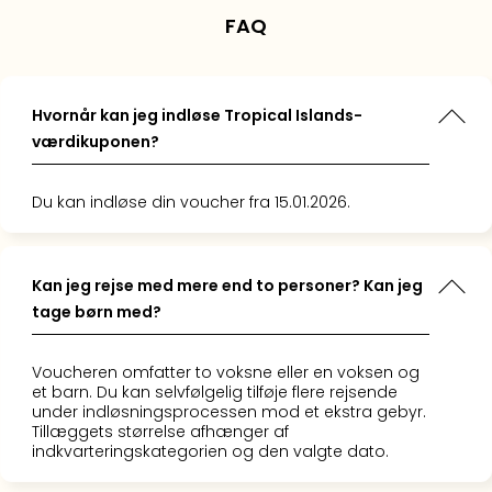
Hote
gså i
n, det
ngen, de
FAQ
i
et, og vi
ntastisk
ools og
Bud
a start til
mmen. Og
 var
Se
gav en
t og flot.
alle
 slappe
Hvornår kan jeg indløse Tropical Islands-
temning!
 vildt at
tilb
værdikuponen?
 virkelig
 stranden
Hote
 vil helt
lmerne,
i
booke hos
Nord
Du kan indløse din voucher fra 15.01.2026.
cus igen."
"
Hote
i
Berli
Kan jeg rejse med mere end to personer? Kan jeg
Hote
tage børn med?
i
Ham
Se
Voucheren omfatter to voksne eller en voksen og
et barn. Du kan selvfølgelig tilføje flere rejsende
alle
under indløsningsprocessen mod et ekstra gebyr.
tilb
Tillæggets størrelse afhænger af
Hote
indkvarteringskategorien og den valgte dato.
i