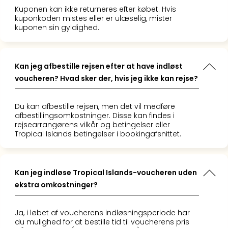
Priva
Kuponen kan ikke returneres efter købet. Hvis
Virk
kuponkoden mistes eller er ulæselig, mister
kuponen sin gyldighed.
Mer
bær
rejse
med
Kan jeg afbestille rejsen efter at have indløst
Trav
voucheren? Hvad sker der, hvis jeg ikke kan rejse?
Såd
gør
vi
Du kan afbestille rejsen, men det vil medføre
afbestillingsomkostninger. Disse kan findes i
vore
rejsearrangørens vilkår og betingelser eller
rejse
Tropical Islands betingelser i bookingafsnittet.
mer
bær
Kan jeg indløse Tropical Islands-voucheren uden
ekstra omkostninger?
Ja, i løbet af voucherens indløsningsperiode har
du mulighed for at bestille tid til voucherens pris