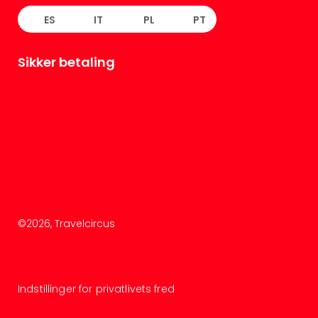
ES
IT
PL
PT
Sikker betaling
©
2026
, Travelcircus
Indstillinger for privatlivets fred