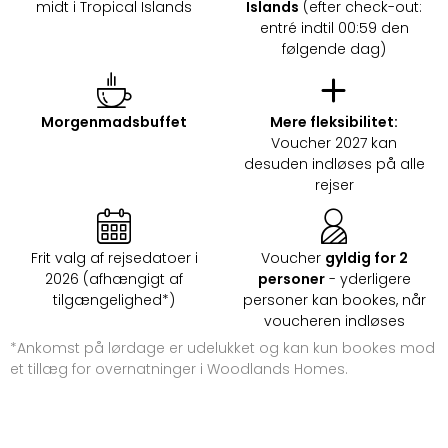
midt i Tropical Islands
Islands
(efter check-out:
Hote
entré indtil 00:59 den
Heid
følgende dag)
Kröp
-
syd
for
Morgenmadsbuffet
Mere fleksibilitet:
Ham
Voucher 2027 kan
desuden indløses på alle
Se
rejser
alle
tilb
Bade
i
Frit valg af rejsedatoer i
Voucher
gyldig for 2
Nord
2026 (afhængigt af
personer
- yderligere
Rug
tilgængelighed*)
personer kan bookes, når
Ther
voucheren indløses
Stra
*Ankomst på lørdage er udelukket og kan kun bookes mod
-
et tillæg for overnatninger i Woodlands Homes.
Rüg
Bade
Mari