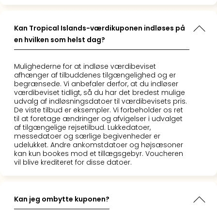
the
curs
Kan Tropical Islands-værdikuponen indløses på
chil
en hvilken som helst dag?
Heid
Park
Alle
Mulighederne for at indløse værdibeviset
Gave
afhænger af tilbuddenes tilgængelighed og er
Om
begrænsede. Vi anbefaler derfor, at du indløser
værdibeviset tidligt, så du har det bredest mulige
Trav
udvalg af indløsningsdatoer til værdibevisets pris.
Trav
De viste tilbud er eksempler. Vi forbeholder os ret
Om
til at foretage ændringer og afvigelser i udvalget
Trav
af tilgængelige rejsetilbud. Lukkedatoer,
messedatoer og særlige begivenheder er
Om
udelukket. Andre ankomstdatoer og højsæsoner
os
kan kun bookes mod et tillægsgebyr. Voucheren
Job
vil blive krediteret for disse datoer.
hos
Trav
Brug
Kan jeg ombytte kuponen?
og
forr