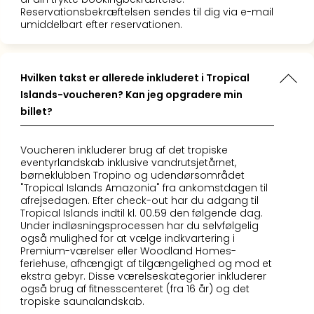
sho
Reservationsbekræftelsen sendes til dig via e-mail
🎁
umiddelbart efter reservationen.
Rejs
Gave
til
Hvilken takst er allerede inkluderet i Tropical
rejse
Islands-voucheren? Kan jeg opgradere min
Find
den
billet?
perf
gav
Voucheren inkluderer brug af det tropiske
Disn
eventyrlandskab inklusive vandrutsjetårnet,
Paris
børneklubben Tropino og udendørsområdet
"Tropical Islands Amazonia" fra ankomstdagen til
Trop
afrejsedagen. Efter check-out har du adgang til
Isla
Tropical Islands indtil kl. 00.59 den følgende dag.
War
Under indløsningsprocessen har du selvfølgelig
Bros.
også mulighed for at vælge indkvartering i
Stud
Premium-værelser eller Woodland Homes-
feriehuse, afhængigt af tilgængelighed og mod et
Tour
ekstra gebyr. Disse værelseskategorier inkluderer
Harr
også brug af fitnesscenteret (fra 16 år) og det
Pott
tropiske saunalandskab.
and