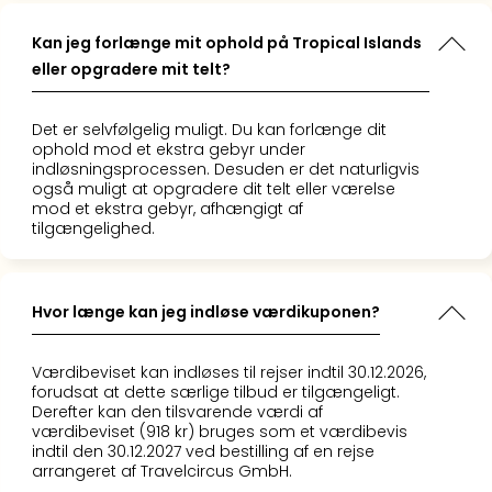
Kroa
Crv
Kan jeg forlænge mit ophold på Tropical Islands
Luka
eller opgradere mit telt?
Hote
IN
Biog
Det er selvfølgelig muligt. Du kan forlænge dit
Unde
ophold mod et ekstra gebyr under
Entr
indløsningsprocessen. Desuden er det naturligvis
også muligt at opgradere dit telt eller værelse
&
mod et ekstra gebyr, afhængigt af
4*
tilgængelighed.
hote
Udsti
The
Hvor længe kan jeg indløse værdikuponen?
Mak
of
Harr
Værdibeviset kan indløses til rejser indtil 30.12.2026,
Pott
forudsat at dette særlige tilbud er tilgængeligt.
Lon
Derefter kan den tilsvarende værdi af
værdibeviset (918 kr) bruges som et værdibevis
The
indtil den 30.12.2027 ved bestilling af en rejse
Mak
arrangeret af Travelcircus GmbH.
of