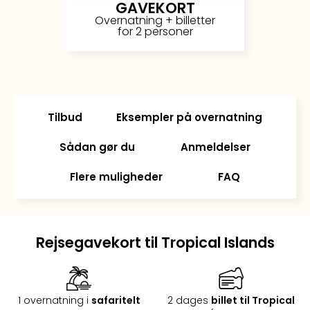
GAVEKORT
i
Overnatning + billetter
Tysk
for 2 personer
Trop
Isla
Berli
Rula
ved
Tilbud
Eksempler på overnatning
Eur
Park
Sådan gør du
Anmeldelser
The
Erdi
Flere muligheder
FAQ
Mün
Well
Efter
dest
Rejsegavekort til Tropical Islands
Well
i
Nord
Cent
1 overnatning i
safaritelt
2 dages
billet til Tropical
Berli