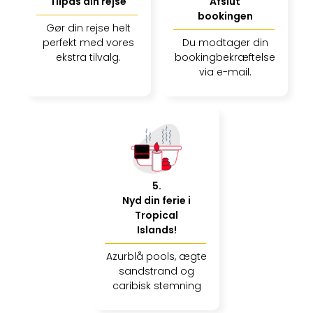
Well
Tilpas din rejse
Afslut
Sch
bookingen
Gør din rejse helt
Alpe
perfekt med vores
Du modtager din
Grün
ekstra tilvalg.
bookingbekræftelse
Hote
via e-mail.
Vier
Jahr
Pitzt
kerii
–
adul
bout
hote
5
.
Se
Nyd din ferie i
Tropical
alle
Islands!
tilb
Stor
Azurblå pools, ægte
Kval
sandstrand og
4*
caribisk stemning
&
5*