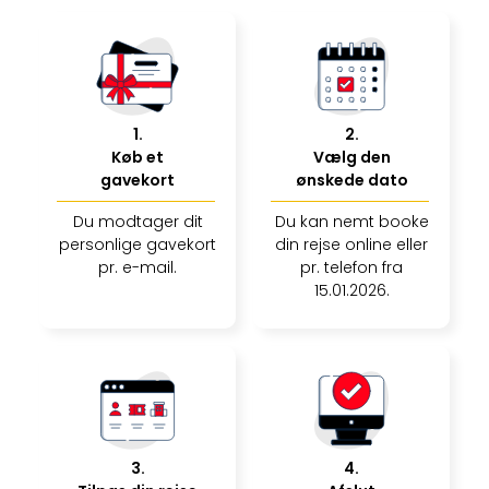
&
Bal
Hote
Hote
Gas
Joch
1
.
2
.
Se
Køb et
Vælg den
alle
gavekort
ønskede dato
tilb
Du modtager dit
Du kan nemt booke
Kort
personlige gavekort
din rejse online eller
ferie
pr. e-mail.
pr. telefon fra
i
15.01.2026.
Østr
Crys
Gar
Gou
&
Win
Hote
Aust
3
.
4
.