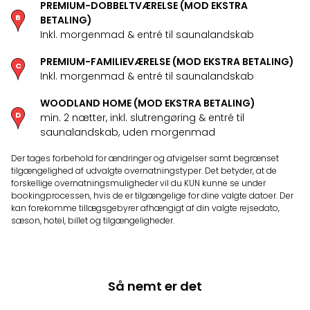
PREMIUM-DOBBELTVÆRELSE (MOD EKSTRA
Myth
BETALING)
Heim
Inkl. morgenmad & entré til saunalandskab
-
i
PREMIUM-FAMILIEVÆRELSE (MOD EKSTRA BETALING)
selv
Inkl. morgenmad & entré til saunalandskab
Harz
Zum
WOODLAND HOME (MOD EKSTRA BETALING)
min. 2 nætter, inkl. slutrengøring & entré til
Löw
saunalandskab, uden morgenmad
Desi
Reso
Der tages forbehold for ændringer og afvigelser samt begrænset
&
tilgængelighed af udvalgte overnatningstyper. Det betyder, at de
Spa
forskellige overnatningsmuligheder vil du KUN kunne se under
Se
bookingprocessen, hvis de er tilgængelige for dine valgte datoer. Der
kan forekomme tillægsgebyrer afhængigt af din valgte rejsedato,
alle
sæson, hotel, billet og tilgængeligheder.
tilb
Well
i
Sydt
Så nemt er det
Aro
Life