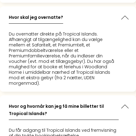
Harr
Pott
Lon
Hvor skal jeg overnatte?
met
tran
Du overnatter direkte på Tropical Islands.
Ga
Afhængigt af tilgængelighed kan du vælge
of
mellem et Safaritelt, et Premiumtelt, et
Premiumdobbeltværelse eller et
Thro
Premiumfamilieværelse, når du indløser din
Stud
voucher (evt. mod et tillægsgebyr). Du har også
Tour
mulighed for at booke et feriehus i Woodland
Alle
Home i umiddelbar nærhed af Tropical Islands
udsti
mod et ekstra gebyr (fra 2 nætter, UDEN
morgenmad).
Sho
&
Unde
Okto
Hvor og hvornår kan jeg få mine billetter til
Mün
Tropical Islands?
Louv
Mus
Du får adgang til Tropical Islands ved fremvisning
Alle
af din trykte bookingbekræftelse.