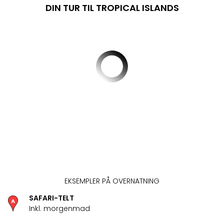
am
DIN TUR TIL TROPICAL ISLANDS
Mee
-
Rüg
Ost
The
Se
alle
tilb
Hote
med
spa
ved
Harz
Victo
Resi
Hote
EKSEMPLER PÅ OVERNATNING
-
SAFARI-TELT
syd
Inkl. morgenmad
for
Harz