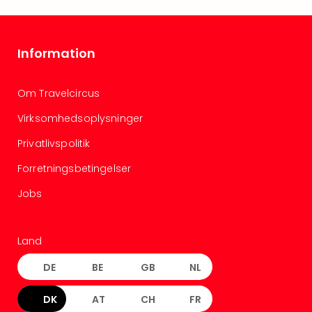
Information
Om Travelcircus
Virksomhedsoplysninger
Privatlivspolitik
Forretningsbetingelser
Jobs
Land
DE
BE
GB
NL
DK
AT
CH
FR