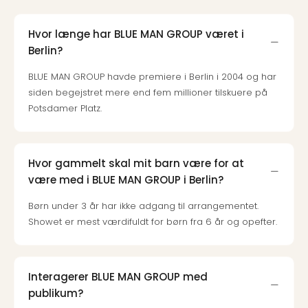
Kroa
Crv
Luka
Hvor længe har BLUE MAN GROUP været i
Hote
Berlin?
IN
Biog
BLUE MAN GROUP havde premiere i Berlin i 2004 og har
Unde
siden begejstret mere end fem millioner tilskuere på
Entr
Potsdamer Platz.
&
4*
hote
Hvor gammelt skal mit barn være for at
Udsti
være med i BLUE MAN GROUP i Berlin?
The
Mak
Børn under 3 år har ikke adgang til arrangementet.
of
Showet er mest værdifuldt for børn fra 6 år og opefter.
Harr
Pott
Lon
The
Interagerer BLUE MAN GROUP med
Mak
publikum?
of