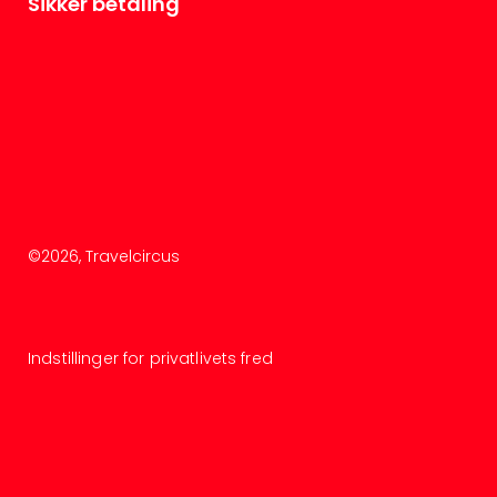
Sikker betaling
©
2026
, Travelcircus
Indstillinger for privatlivets fred