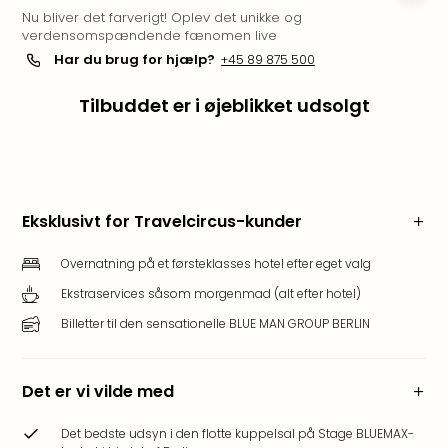
Nu bliver det farverigt! Oplev det unikke og
i
verdensomspændende fænomen live
Tysk
Har du brug for hjælp?
+45 89 875 500
Trop
Isla
Tilbuddet er i øjeblikket udsolgt
Berli
Rula
ved
Eur
Park
The
Eksklusivt for Travelcircus-kunder
Erdi
Mün
Overnatning på et førsteklasses hotel efter eget valg
Well
Ekstraservices såsom morgenmad (alt efter hotel)
Efter
Billetter til den sensationelle BLUE MAN GROUP BERLIN
dest
Well
i
Det er vi vilde med
Nord
Cent
Det bedste udsyn i den flotte kuppelsal på Stage BLUEMAX-
Berli