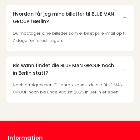
the
curs
Hvordan får jeg mine billetter til BLUE MAN
chil
GROUP i Berlin?
Heid
Du modtager dine billetter som e-billet pr. e-mail op til
Park
Alle
7 dage før forestillingen.
Gave
Om
Trav
Bis wann findet die BLUE MAN GROUP noch
Trav
in Berlin statt?
Om
Trav
Nach erfolgreichen 21 Jahren, kannst du die BLUE MAN
Om
GROUP noch bis Ende August 2025 in Berlin erleben.
os
Job
hos
Trav
Brug
og
forr
Information