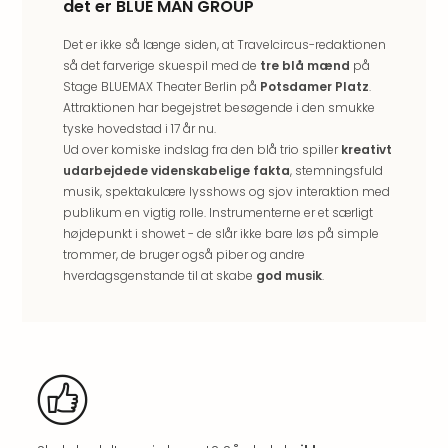
det er BLUE MAN GROUP
&
Bal
Det er ikke så længe siden, at Travelcircus-redaktionen
Hote
så det farverige skuespil med de
tre blå mænd
på
Hote
Stage BLUEMAX Theater Berlin på
Potsdamer Platz
.
Gas
Attraktionen har begejstret besøgende i den smukke
Joch
tyske hovedstad i 17 år nu.
Se
Ud over komiske indslag fra den blå trio spiller
kreativt
alle
udarbejdede videnskabelige fakta
, stemningsfuld
tilb
musik, spektakulære lysshows og sjov interaktion med
Kort
publikum en vigtig rolle. Instrumenterne er et særligt
ferie
højdepunkt i showet - de slår ikke bare løs på simple
i
trommer, de bruger også piber og andre
Østr
hverdagsgenstande til at skabe
god musik
.
Crys
Gar
Gou
&
Win
Hote
Aust