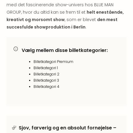
med det fascinerende show-univers hos BLUE MAN
Myth
Heim
GROUP, hvor du altid kan se frem til et
helt enestående,
-
kreativt og morsomt show
, som er blevet
den mest
i
succesfulde showproduktion i Berlin
.
selv
Harz
Zum
Vælg mellem disse billetkategorier:
Löw
Desi
Billetkategori Premium
Reso
Billetkategori 1
&
Billetkategori 2
Spa
Billetkategori 3
Se
Billetkategori 4
alle
tilb
Well
i
Sydt
Aro
Sjov, farverig og en absolut fornøjelse –
Life