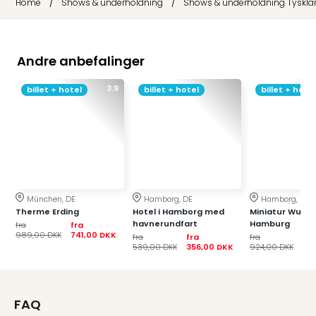
/
/
Home
Shows & underholdning
Shows & underholdning Tyskla
Hote
i
Bud
Se
Andre anbefalinger
alle
tilb
3.9
billet + hotel
billet + hotel
billet + hotel
Hote
i
Nord
Hote
i
Berli
Hote
München, DE
Hamborg, DE
Hamborg, DE
i
Therme Erding
Hotel i Hamborg med
Miniatur Wund
Ham
havnerundfart
Hamburg
fra
fra
989,00 DKK
741,00 DKK
Se
fra
fra
fra
fr
539,00 DKK
356,00 DKK
924,00 DKK
59
alle
tilb
Hote
i
FAQ