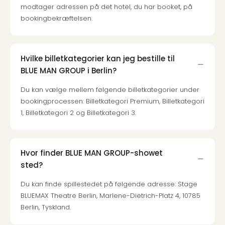
sho
modtager adressen på det hotel, du har booket, på
🎁
bookingbekræftelsen.
Rejs
Gave
til
rejse
Hvilke billetkategorier kan jeg bestille til
Find
BLUE MAN GROUP i Berlin?
den
Du kan vælge mellem følgende billetkategorier under
perf
bookingprocessen: Billetkategori Premium, Billetkategori
gav
1, Billetkategori 2 og Billetkategori 3.
Disn
Paris
Trop
Isla
Hvor finder BLUE MAN GROUP-showet
War
sted?
Bros.
Stud
Du kan finde spillestedet på følgende adresse: Stage
Tour
BLUEMAX Theatre Berlin, Marlene-Dietrich-Platz 4, 10785
Harr
Berlin, Tyskland.
Pott
and