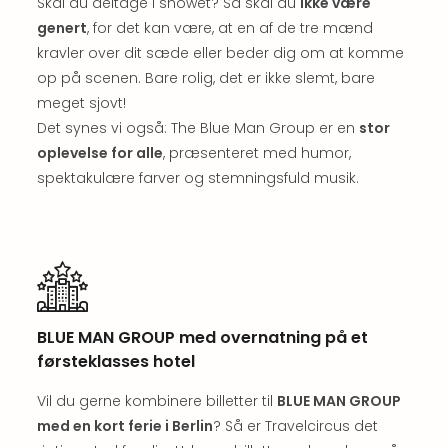
Well
Skal du deltage i showet? Så skal du
ikke være
Sch
genert
, for det kan være, at en af de tre mænd
Alpe
kravler over dit sæde eller beder dig om at komme
Grün
op på scenen. Bare rolig, det er ikke slemt, bare
Hote
meget sjovt!
Vier
Det synes vi også: The Blue Man Group er en
stor
Jahr
oplevelse for alle
, præsenteret med humor,
Pitzt
kerii
spektakulære farver og stemningsfuld musik.
–
adul
bout
hote
Se
alle
tilb
BLUE MAN GROUP med overnatning på et
Stor
førsteklasses hotel
Kval
4*
Vil du gerne kombinere billetter til
BLUE MAN GROUP
&
med en kort ferie i Berlin
? Så er Travelcircus det
5*