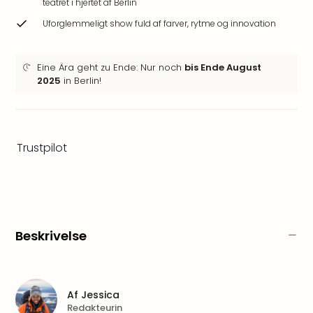
teatret i hjertet af Berlin
Hote
Heid
Uforglemmeligt show fuld af farver, rytme og innovation
Kröp
-
Eine Ära geht zu Ende: Nur noch
bis Ende August
syd
2025
in Berlin!
for
Ham
Se
alle
tilb
Trustpilot
Bade
i
Nord
Rug
Ther
Beskrivelse
Stra
-
Rüg
Bade
Af
Jessica
Mari
Redakteurin