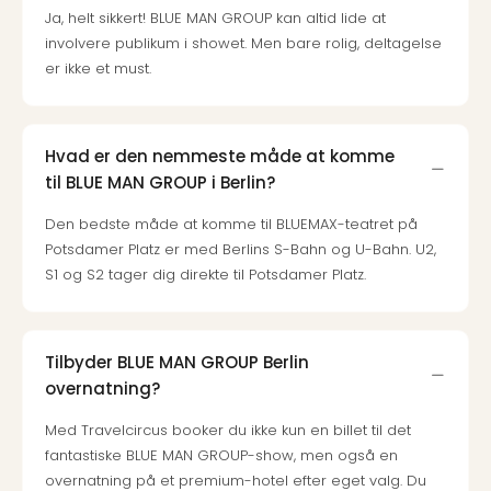
Harr
Ja, helt sikkert! BLUE MAN GROUP kan altid lide at
Pott
involvere publikum i showet. Men bare rolig, deltagelse
Lon
er ikke et must.
met
tran
Ga
Hvad er den nemmeste måde at komme
of
til BLUE MAN GROUP i Berlin?
Thro
Stud
Den bedste måde at komme til BLUEMAX-teatret på
Tour
Potsdamer Platz er med Berlins S-Bahn og U-Bahn. U2,
Alle
S1 og S2 tager dig direkte til Potsdamer Platz.
udsti
Sho
&
Unde
Tilbyder BLUE MAN GROUP Berlin
Okto
overnatning?
Mün
Louv
Med Travelcircus booker du ikke kun en billet til det
Mus
fantastiske BLUE MAN GROUP-show, men også en
Alle
overnatning på et premium-hotel efter eget valg. Du