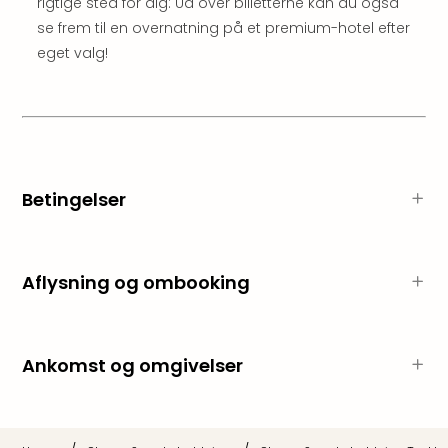
rigtige sted for dig: Ud over billetterne kan du også
hote
se frem til en overnatning på et premium-hotel efter
Stor
eget valg!
Hote
i
Køb
Hote
i
Lon
Hote
Betingelser
i
Paris
Hote
i
Aflysning og ombooking
Wie
Hote
i
Ankomst og omgivelser
Ams
Hote
i
Mün