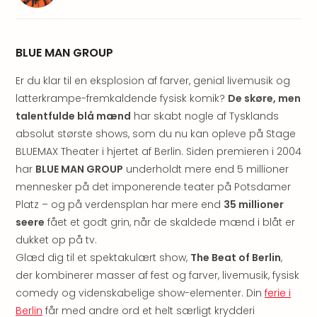
am
Mee
-
Rüg
BLUE MAN GROUP
Ost
The
Er du klar til en eksplosion af farver, genial livemusik og
Se
latterkrampe-fremkaldende fysisk komik?
De skøre, men
alle
talentfulde blå mænd
har skabt nogle af Tysklands
tilb
absolut største shows, som du nu kan opleve på Stage
Hote
BLUEMAX Theater i hjertet af Berlin. Siden premieren i 2004
med
har
BLUE MAN GROUP
underholdt mere end 5 millioner
spa
mennesker på det imponerende teater på Potsdamer
ved
Platz – og på verdensplan har mere end
35 millioner
Harz
Victo
seere
fået et godt grin, når de skaldede mænd i blåt er
Resi
dukket op på tv.
Hote
Glæd dig til et spektakulært show,
The Beat of Berlin
,
-
der kombinerer masser af fest og farver, livemusik, fysisk
syd
comedy og videnskabelige show-elementer. Din
ferie i
for
Berlin
får med andre ord et helt særligt krydderi
Harz