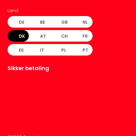
Land
DE
BE
GB
NL
DK
AT
CH
FR
ES
IT
PL
PT
Sikker betaling