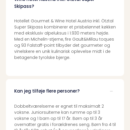
Skipass?
Hotellet Gourmet & Wine Hotel Austria inkl. Ötztal
Super Skipass kombinerer et prisbelønnet køkken
med eksklusiv alpeluksus i 1.930 meters højde.
Med en Michelin-stjerne, fire Gault&Millau toques
og 93 Falstaff-point tilbyder det gourmeter og
vinelskere en unik kulinarisk oplevelse midt i de
betagende tyrolske bjerge.
Kan jeg tilføje flere personer?
Dobbeltværelserne er egnet til maksimalt 2
voksne. Juniorsuiterne kan rumme op til 3
voksne og 1 barn op til 17 år. Børn op til 3 år
overnatter gratis i forældrenes seng. Børn fra 4 til