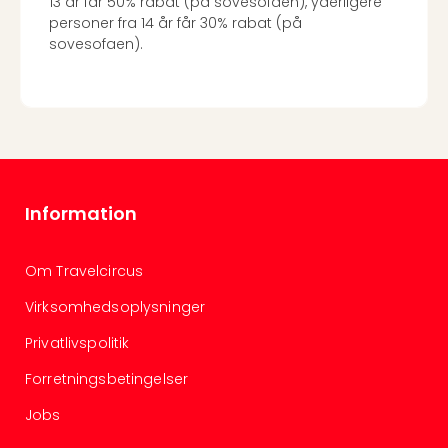
13 år får 50% rabat (på sovesofaen), yderligere
personer fra 14 år får 30% rabat (på
sovesofaen).
Information
Om Travelcircus
Virksomhedsoplysninger
Privatlivspolitik
Forretningsbetingelser
Jobs