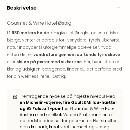
&
Beskrivelse
Bal
Hote
Hote
Gourmet & Wine Hotel Østrig
Gas
I
1.930 meters højde
, omgivet af Gurgls majestætiske
Joch
bjerge, venter et paradis for livsnydere. Tyrols uberørte
Se
natur indbyder til uforglemmelige oplevelser, hvad
alle
tilb
enten det er
vandreture gennem duftende fyrreskove
Kort
eller
skiløb på pister med sikker sne
. Her, hvor luften er
ferie
klar og udsigten betagende, finder du det perfekte sted
i
for din wellness-ferie i Østrig.
Østr
Crys
Gar
Fremragende nydelse på højeste niveau! Med
Gou
en Michelin-stjerne, fire Gault&Millau-hætter
&
og 93 Falstaff-point
er Gourmet & Wine Hotel
Win
Austria med chefkok Verena Stattmann en af
Hote
de bedste adresser for gourmeter. Her smelter
Aust
alpin kulinarik, kreativ raffinement og udsøgt