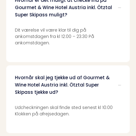
Hvornår er det muligt at checke ind på
the
Gourmet & Wine Hotel Austria inkl. Ötztal
curs
Super Skipass muligt?
chil
Heid
Dit værelse vil være klar til dig på
Park
ankomstdagen fra kl 12:00 – 23:30 På
Alle
ankomstdagen.
Gave
Om
Trav
Trav
Om
Hvornår skal jeg tjekke ud af Gourmet &
Trav
Wine Hotel Austria inkl. Ötztal Super
Om
Skipass tjekke ud?
os
Job
hos
Udcheckningen skal finde sted senest kl 10:00
Trav
Klokken på afrejsedagen.
Brug
og
forr