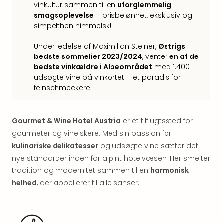
Well
vinkultur sammen til en
uforglemmelig
Sch
smagsoplevelse
– prisbelønnet, eksklusiv og
Alpe
simpelthen himmelsk!
Grün
Hote
Under ledelse af Maximilian Steiner,
Østrigs
Vier
bedste sommelier 2023/2024
, venter
en af de
Jahr
bedste vinkældre i Alpeområdet
med 1.400
Pitzt
udsøgte vine på vinkortet – et paradis for
feinschmeckere!
kerii
–
adul
bout
Gourmet & Wine Hotel Austria
er et tilflugtssted for
hote
gourmeter og vinelskere. Med sin passion for
Se
kulinariske delikatesser
og udsøgte vine sætter det
alle
nye standarder inden for alpint hotelvæsen. Her smelter
tilb
tradition og modernitet sammen til en
harmonisk
Stor
helhed
, der appellerer til alle sanser.
Kval
4*
&
5*