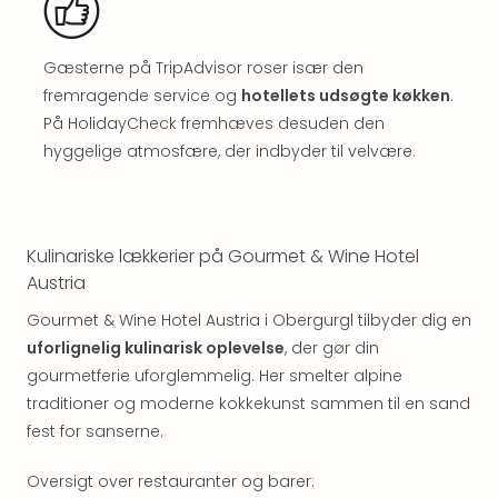
hote
Stor
Hote
Gæsterne på TripAdvisor roser især den
i
fremragende service og
hotellets udsøgte køkken
.
Køb
På HolidayCheck fremhæves desuden den
Hote
hyggelige atmosfære, der indbyder til velvære.
i
Lon
Hote
i
Kulinariske lækkerier på Gourmet & Wine Hotel
Paris
Austria
Hote
i
Gourmet & Wine Hotel Austria i Obergurgl tilbyder dig en
Wie
uforlignelig kulinarisk oplevelse
, der gør din
Hote
gourmetferie uforglemmelig. Her smelter alpine
i
traditioner og moderne kokkekunst sammen til en sand
Ams
fest for sanserne.
Hote
i
Oversigt over restauranter og barer:
Mün