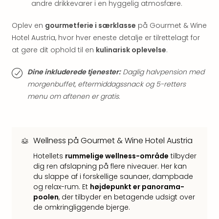
Kroa
andre drikkevarer i en hyggelig atmosfære.
Crv
Luka
Oplev en
gourmetferie i særklasse
på Gourmet & Wine
Hote
Hotel Austria, hvor hver eneste detalje er tilrettelagt for
IN
at gøre dit ophold til en
kulinarisk oplevelse
.
Biog
Unde
Dine inkluderede tjenester:
Daglig halvpension med
Entr
morgenbuffet, eftermiddagssnack og 5-retters
&
menu om aftenen er gratis.
4*
hote
Udsti
The
Mak
Wellness på Gourmet & Wine Hotel Austria
of
Hotellets
rummelige wellness-område
tilbyder
Harr
dig ren afslapning på flere niveauer. Her kan
Pott
du slappe af i forskellige saunaer, dampbade
Lon
og relax-rum. Et
højdepunkt er panorama-
The
poolen
, der tilbyder en betagende udsigt over
Mak
de omkringliggende bjerge.
of