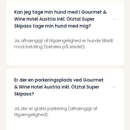
Priva
Virk
Kan jeg tage min hund med i Gourmet &
Mer
Wine Hotel Austria inkl. Ötztal Super
bær
Skipass tage min hund med mig?
rejse
med
Ja, afhængigt af tilgængelighed er hunde tilladt
Trav
mod betaling (betales på stedet).
Såd
gør
vi
vore
rejse
Er der en parkeringsplads ved Gourmet
mer
bær
& Wine Hotel Austria inkl. Ötztal Super
Skipass?
Ja, der er gratis parkering (afhængigt af
tilgængelighed).