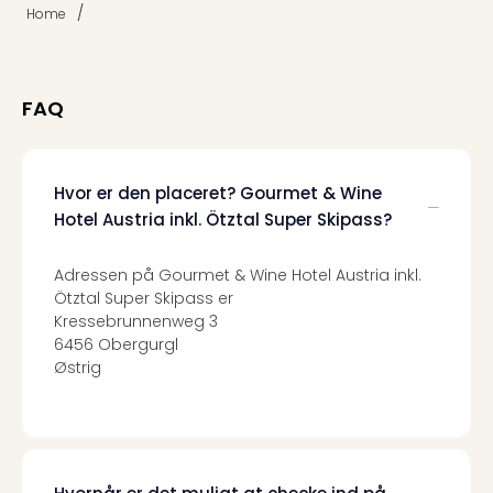
sho
/
Home
🎁
Rejs
Gave
til
FAQ
rejse
Find
den
Hvor er den placeret? Gourmet & Wine
perf
Hotel Austria inkl. Ötztal Super Skipass?
gav
Disn
Paris
Adressen på Gourmet & Wine Hotel Austria inkl.
Trop
Ötztal Super Skipass er
Isla
Kressebrunnenweg 3
6456 Obergurgl
War
Østrig
Bros.
Stud
Tour
Harr
Pott
and