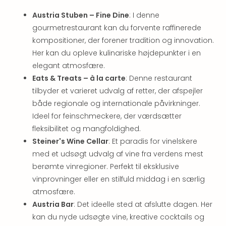
Hote
i
Austria Stuben – Fine Dine
: I denne
Bud
gourmetrestaurant kan du forvente raffinerede
Se
kompositioner, der forener tradition og innovation.
alle
Her kan du opleve kulinariske højdepunkter i en
tilb
elegant atmosfære.
Hote
Eats & Treats – à la carte
: Denne restaurant
i
tilbyder et varieret udvalg af retter, der afspejler
Nord
både regionale og internationale påvirkninger.
Hote
i
Ideel for feinschmeckere, der værdsætter
Berli
fleksibilitet og mangfoldighed.
Hote
Steiner's Wine Cellar
: Et paradis for vinelskere
i
med et udsøgt udvalg af vine fra verdens mest
Ham
berømte vinregioner. Perfekt til eksklusive
Se
vinprovninger eller en stilfuld middag i en særlig
alle
atmosfære.
tilb
Hote
Austria Bar
: Det ideelle sted at afslutte dagen. Her
i
kan du nyde udsøgte vine, kreative cocktails og