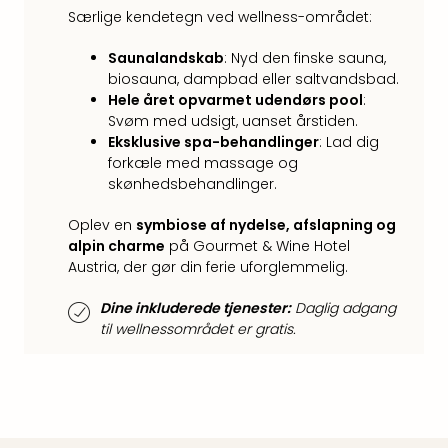
Harr
Særlige kendetegn ved wellness-området:
Pott
Lon
Saunalandskab
: Nyd den finske sauna,
biosauna, dampbad eller saltvandsbad.
met
Hele året opvarmet udendørs pool
:
tran
Svøm med udsigt, uanset årstiden.​
Ga
Eksklusive spa-behandlinger
: Lad dig
of
forkæle med massage og
Thro
skønhedsbehandlinger.​
Stud
Tour
Oplev en
symbiose af nydelse, afslapning og
Alle
alpin charme
på Gourmet & Wine Hotel
udsti
Austria, der gør din ferie uforglemmelig.
Sho
&
Dine inkluderede tjenester:
Daglig adgang
Unde
til wellnessområdet er gratis.
Okto
Mün
Louv
Mus
Alle