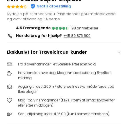
i
s
Gratis afbestilling
Tysk
Nydelse på stjerneniveau: Prisbelønnet gourmetoplevelse
Trop
og aktiv afslapning i Alperne
Isla
4.5
fremragende
198
anmeldelser
Berli
Har du brug for hjælp?
+45 89 875 500
Rula
ved
Eur
Eksklusivt for Travelcircus-kunder
Park
The
Fra 3 overnatninger i et værelse efter eget valg
Erdi
Halvpension hver dag: Morgenmadsbuffet og 5-retters
Mün
middag
Well
Adgang til det 1.200 m² store wellness-område fordelt på
Efter
flere etager
dest
Well
Mad- og vinsmagninger (f.eks. i form af smagsprøver før
eller efter middagen)
i
Nord
Sen udtjekning indtil kl. 16.00 (kun i sommersæsonen)
Cent
Berli