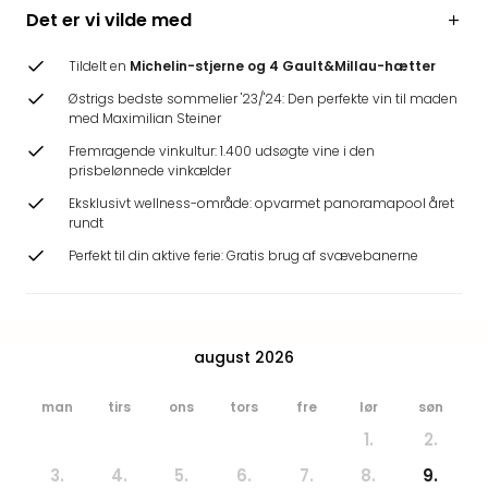
Hote
Det er vi vilde med
Heid
Kröp
Tildelt en
Michelin-stjerne og 4 Gault&Millau-hætter
-
Østrigs bedste sommelier '23/'24: Den perfekte vin til maden
syd
med Maximilian Steiner
for
Fremragende vinkultur: 1.400 udsøgte vine i den
Ham
prisbelønnede vinkælder
Se
alle
Eksklusivt wellness-område: opvarmet panoramapool året
rundt
tilb
Bade
Perfekt til din aktive ferie: Gratis brug af svævebanerne
i
Nord
Rug
Ther
august 2026
Stra
-
man
tirs
ons
tors
fre
lør
søn
Rüg
1.
2.
Bade
Mari
3.
4.
5.
6.
7.
8.
9.