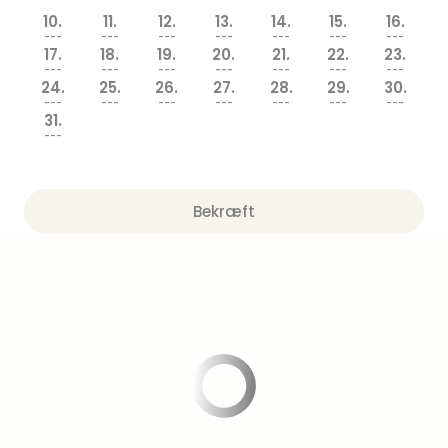
am
10.
11.
12.
13.
14.
15.
16.
Mee
---
---
---
---
---
---
---
-
17.
18.
19.
20.
21.
22.
23.
Rüg
---
---
---
---
---
---
---
24.
25.
26.
27.
28.
29.
30.
Ost
---
---
---
---
---
---
---
The
31.
Se
---
alle
tilb
Hote
Bekræft
med
spa
ved
Harz
Victo
Resi
Hote
-
syd
for
Harz