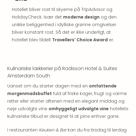
Well
Sch
Hotellet bliver rost til skyerne på TripAdvisor og
Alpe
HolidayCheck. Især det
moderne design
og den
Grün
unikke beliggenhed i idylliske grønne omgivelser
Hote
bliver konstant rost. Så det er ikke underligt, at
Vier
hotellet blev tildelt
Travellers' Choice Award
er.
Jahr
Pitzt
kerii
–
adul
Kulinariske lækkerier på Radisson Hotel & Suites
bout
Amsterdam South
hote
Uanset om du starter dagen med en
omfattende
Se
morgenmadsbuffet
fuld af friske kager, frugt og varme
alle
tilb
retter eller starter aftenen med en elegant middag og
Stor
nøje udvalgte vine
omhyggeligt udvalgte vine
hotellets
Kval
kulinariske tilbud er designet til at pirre enhver gane.
4*
&
I restauranten
Keuken & Bar
kan du fra tirsdag til lørdag
5*