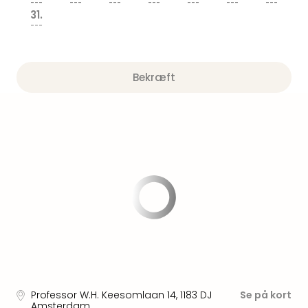
am
---
---
---
---
---
---
---
31.
Mee
---
-
Rüg
Ost
Bekræft
The
Se
alle
tilb
Hote
med
spa
ved
Harz
Victo
Resi
Hote
-
syd
for
Professor W.H. Keesomlaan 14
,
1183 DJ
Se på kort
Harz
Amsterdam