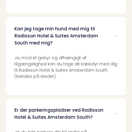
sho
🎁
Rejs
Gave
til
Kan jeg tage min hund med mig til
rejse
Radisson Hotel & Suites Amsterdam
Find
South med mig?
den
perf
Ja, mod et gebyr og afhængigt af
gav
tilgængelighed kan du tage dit kæledyr med dig
Disn
til Radisson Hotel & Suites Amsterdam South
Paris
(betales på stedet).
Trop
Isla
War
Bros.
Stud
Er der parkeringspladser ved Radisson
Tour
Hotel & Suites Amsterdam South?
Harr
Pott
and
Ja, du kan parkere din bil gratis på