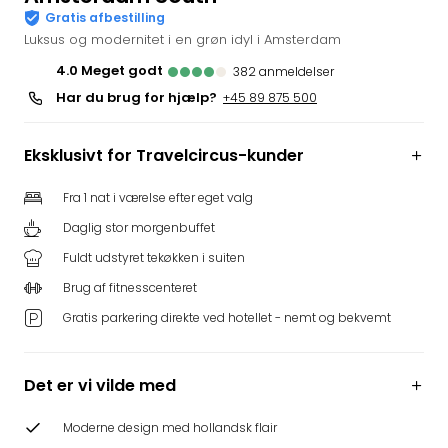
Gratis afbestilling
i
Luksus og modernitet i en grøn idyl i Amsterdam
Tysk
Trop
4.0
meget godt
382
anmeldelser
Isla
Har du brug for hjælp?
+45 89 875 500
Berli
Rula
ved
Eksklusivt for Travelcircus-kunder
Eur
Park
Fra 1 nat i værelse efter eget valg
The
Daglig stor morgenbuffet
Erdi
Fuldt udstyret tekøkken i suiten
Mün
Well
Brug af fitnesscenteret
Efter
Gratis parkering direkte ved hotellet - nemt og bekvemt
dest
Well
i
Det er vi vilde med
Nord
Cent
Moderne design med hollandsk flair
Berli