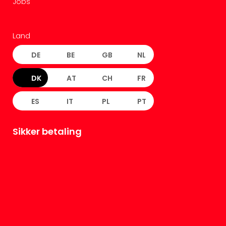
Jobs
Land
DE
BE
GB
NL
DK
AT
CH
FR
ES
IT
PL
PT
Sikker betaling