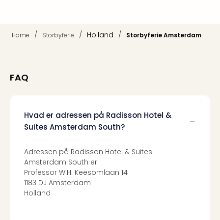
Kroa
Crv
Luka
Hote
/
/
Holland
/
Home
Storbyferie
Storbyferie Amsterdam
IN
Biog
Unde
Entr
FAQ
&
4*
hote
Hvad er adressen på Radisson Hotel &
Udsti
Suites Amsterdam South?
The
Mak
of
Adressen på Radisson Hotel & Suites
Harr
Amsterdam South er
Professor W.H. Keesomlaan 14
Pott
1183 DJ Amsterdam
Lon
Holland
The
Mak
of