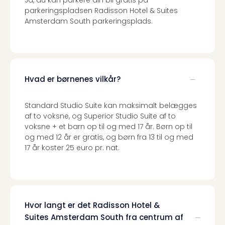
the
parkeringspladsen Radisson Hotel & Suites
curs
Amsterdam South parkeringsplads.
chil
Heid
Park
Alle
Gave
Hvad er børnenes vilkår?
Om
Trav
Standard Studio Suite kan maksimalt belægges
Trav
af to voksne, og Superior Studio Suite af to
Om
voksne + et barn op til og med 17 år. Børn op til
Trav
og med 12 år er gratis, og børn fra 13 til og med
Om
17 år koster 25 euro pr. nat.
os
Job
hos
Trav
Brug
Hvor langt er det Radisson Hotel &
og
Suites Amsterdam South fra centrum af
forr