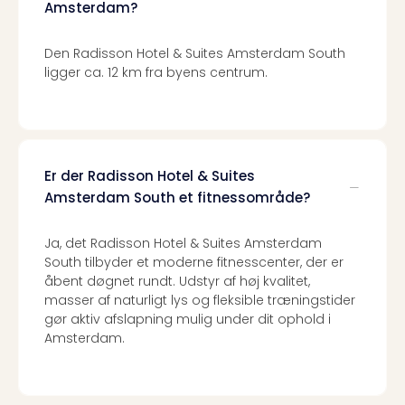
Amsterdam?
Priva
Virk
Mer
Den Radisson Hotel & Suites Amsterdam South
bær
ligger ca. 12 km fra byens centrum.
rejse
med
Trav
Såd
gør
Er der Radisson Hotel & Suites
vi
Amsterdam South et fitnessområde?
vore
rejse
Ja, det Radisson Hotel & Suites Amsterdam
mer
South tilbyder et moderne fitnesscenter, der er
bær
åbent døgnet rundt. Udstyr af høj kvalitet,
masser af naturligt lys og fleksible træningstider
gør aktiv afslapning mulig under dit ophold i
Amsterdam.