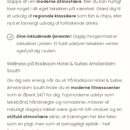
slappe af i en
moderne atmosfære
. Eller du kan hurtigt
hote
lave noget i dit eget tekøkken på værelset. Glæd dig til
Stor
et udvalg af
regionale klassikere
som fish & chips, eller
Hote
nyd et farverigt udvalg af forfriskende drinks.
i
Køb
Dine inkluderede tjenester:
Daglig morgenmad er
Hote
i
inkluderet i prisen. Et fuldt udstyret tekøkken venter
Lon
også på dig i suiten.
Hote
i
Wellness på Radisson Hotel & Suites Amsterdam
Paris
South
Hote
Giv dig selv energi, når du vil: På Radisson Hotel & Suites
i
Wie
Amsterdam South finder du et
moderne fitnesscenter
Hote
som er åbent 24/7 for dig. Topmoderne udstyr som
i
løbebånd, håndvægte og romaskiner, masser af
Ams
naturligt dagslys takket være gulv-til-loft-vinduer og en
Hote
stilfuld atmosfære
sikrer, at træningen her ikke føles
i
som en pligt, men som et behageligt øjeblik - helt
Mün