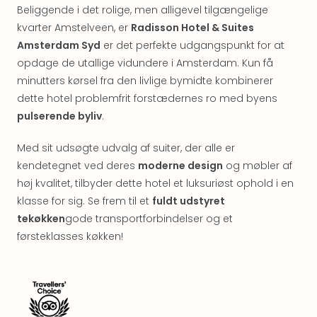
&
Beliggende i det rolige, men alligevel tilgængelige
Bal
kvarter Amstelveen, er
Radisson Hotel & Suites
Hote
Amsterdam Syd
er det perfekte udgangspunkt for at
Hote
opdage de utallige vidundere i Amsterdam. Kun få
Gas
minutters kørsel fra den livlige bymidte kombinerer
Joch
dette hotel problemfrit forstædernes ro med byens
Se
alle
pulserende byliv
.
tilb
Kort
Med sit udsøgte udvalg af suiter, der alle er
ferie
kendetegnet ved deres
moderne design
og møbler af
i
høj kvalitet, tilbyder dette hotel et luksuriøst ophold i en
Østr
klasse for sig. Se frem til et
fuldt udstyret
Crys
tekøkken
gode transportforbindelser og et
Gar
førsteklasses køkken!
Gou
&
Win
Hote
Aust