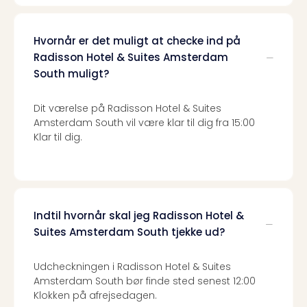
Harr
Pott
Lon
Hvornår er det muligt at checke ind på
met
Radisson Hotel & Suites Amsterdam
tran
South muligt?
Ga
of
Dit værelse på Radisson Hotel & Suites
Thro
Amsterdam South vil være klar til dig fra 15:00
Stud
Klar til dig.
Tour
Alle
udsti
Sho
&
Indtil hvornår skal jeg Radisson Hotel &
Unde
Suites Amsterdam South tjekke ud?
Okto
Mün
Louv
Udcheckningen i Radisson Hotel & Suites
Mus
Amsterdam South bør finde sted senest 12:00
Klokken på afrejsedagen.
Alle