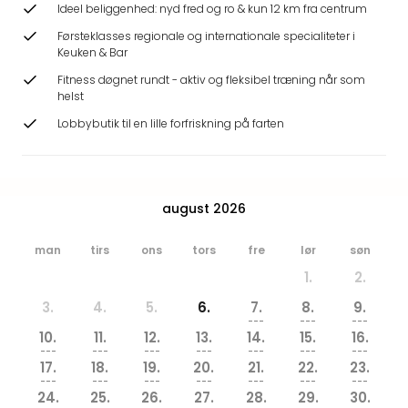
Ideel beliggenhed: nyd fred og ro & kun 12 km fra centrum
Hote
Heid
Førsteklasses regionale og internationale specialiteter i
Kröp
Keuken & Bar
-
Fitness døgnet rundt - aktiv og fleksibel træning når som
syd
helst
for
Lobbybutik til en lille forfriskning på farten
Ham
Se
alle
tilb
august 2026
Bade
i
Nord
man
tirs
ons
tors
fre
lør
søn
Rug
1.
2.
Ther
3.
4.
5.
6.
7.
8.
9.
Stra
---
---
---
-
10.
11.
12.
13.
14.
15.
16.
Rüg
---
---
---
---
---
---
---
17.
18.
19.
20.
21.
22.
23.
Bade
---
---
---
---
---
---
---
Mari
24.
25.
26.
27.
28.
29.
30.