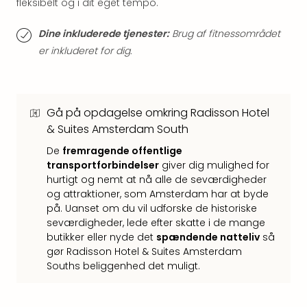
fleksibelt og i dit eget tempo.
Hote
i
Dine inkluderede tjenester:
Brug af fitnessområdet
Bud
Se
er inkluderet for dig.
alle
tilb
Hote
i
Gå på opdagelse omkring Radisson Hotel
Nord
& Suites Amsterdam South
Hote
De
fremragende offentlige
i
transportforbindelser
giver dig mulighed for
Berli
hurtigt og nemt at nå alle de seværdigheder
Hote
og attraktioner, som Amsterdam har at byde
i
på. Uanset om du vil udforske de historiske
Ham
seværdigheder, lede efter skatte i de mange
Se
butikker eller nyde det
spændende natteliv
så
alle
gør Radisson Hotel & Suites Amsterdam
tilb
Souths beliggenhed det muligt.
Hote
i