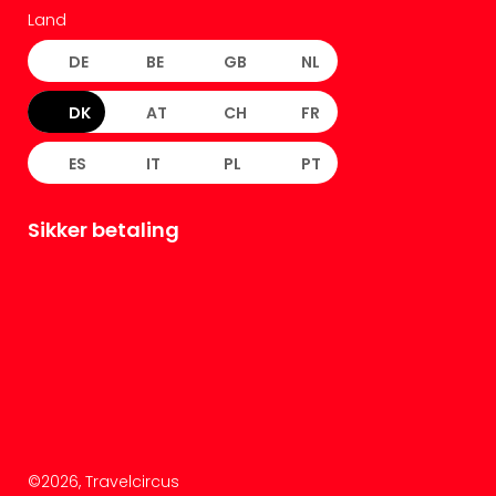
Land
DE
BE
GB
NL
DK
AT
CH
FR
ES
IT
PL
PT
Sikker betaling
©
2026
, Travelcircus