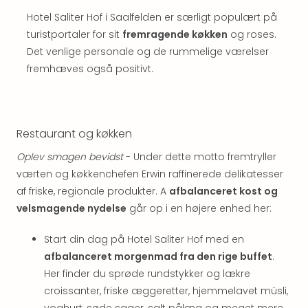
hote
Hotel Saliter Hof i Saalfelden er særligt populært på
Stor
turistportaler for sit
fremragende køkken
og roses.
Hote
Det venlige personale og de rummelige værelser
i
fremhæves også positivt.
Køb
Hote
i
Lon
Hote
Restaurant og køkken
i
Oplev smagen bevidst
- Under dette motto fremtryller
Paris
værten og køkkenchefen Erwin raffinerede delikatesser
Hote
af friske, regionale produkter. A
afbalanceret kost og
i
Wie
velsmagende nydelse
går op i en højere enhed her:
Hote
i
Start din dag på Hotel Saliter Hof med en
Ams
afbalanceret morgenmad fra den rige buffet
.
Hote
Her finder du sprøde rundstykker og lækre
i
croissanter, friske æggeretter, hjemmelavet müsli,
Mün