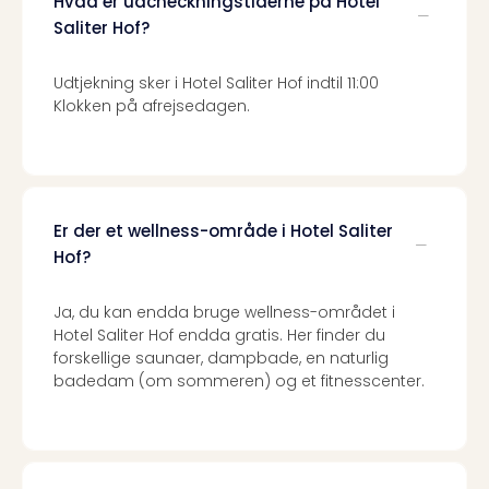
Hvad er udcheckningstiderne på Hotel
Priva
Saliter Hof?
Virk
Mer
Udtjekning sker i Hotel Saliter Hof indtil 11:00
bær
Klokken på afrejsedagen.
rejse
med
Trav
Såd
gør
vi
Er der et wellness-område i Hotel Saliter
vore
Hof?
rejse
mer
Ja, du kan endda bruge wellness-området i
bær
Hotel Saliter Hof endda gratis. Her finder du
forskellige saunaer, dampbade, en naturlig
badedam (om sommeren) og et fitnesscenter.