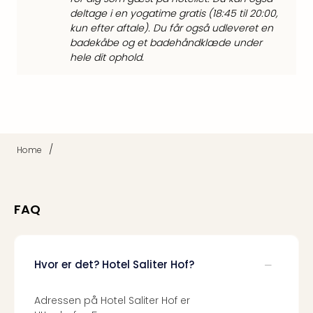
Harr
deltage i en yogatime gratis (18:45 til 20:00,
Pott
kun efter aftale). Du får også udleveret en
Lon
badekåbe og et badehåndklæde under
met
hele dit ophold.
tran
Ga
of
Thro
Stud
Tour
/
Home
Alle
udsti
Sho
FAQ
&
Unde
Okto
Mün
Hvor er det? Hotel Saliter Hof?
Louv
Mus
Adressen på Hotel Saliter Hof er
Alle