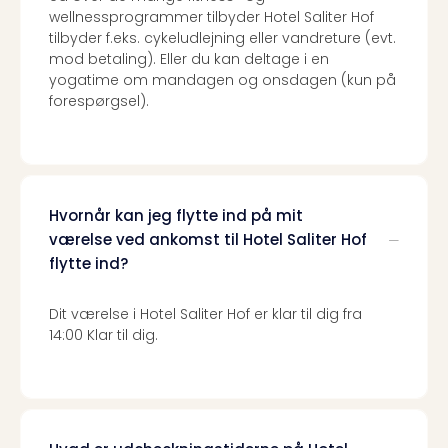
wellnessprogrammer tilbyder Hotel Saliter Hof
the
tilbyder f.eks. cykeludlejning eller vandreture (evt.
curs
mod betaling). Eller du kan deltage i en
chil
yogatime om mandagen og onsdagen (kun på
Heid
forespørgsel).
Park
Alle
Gave
Om
Trav
Hvornår kan jeg flytte ind på mit
Trav
Om
værelse ved ankomst til Hotel Saliter Hof
Trav
flytte ind?
Om
os
Dit værelse i Hotel Saliter Hof er klar til dig fra
Job
14:00 Klar til dig.
hos
Trav
Brug
og
forr