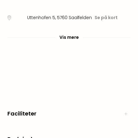
Myth
Heim
Uttenhofen 5
,
5760
Saalfelden
Se på kort
-
i
selv
Vis mere
Harz
Zum
Löw
Desi
Reso
&
Spa
Se
alle
tilb
Well
Faciliteter
i
Sydt
Aro
Life