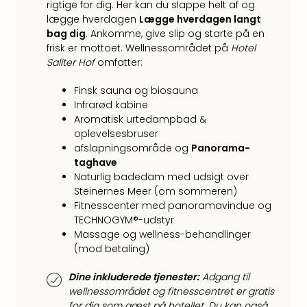
Kroa
rigtige for dig. Her kan du slappe helt af og
Crv
lægge hverdagen
Lægge hverdagen langt
Luka
bag dig
. Ankomme, give slip og starte på en
Hote
frisk er mottoet. Wellnessområdet på
Hotel
IN
Saliter Hof
omfatter:
Biog
Unde
Finsk sauna og biosauna
Entr
Infrarød kabine
Aromatisk urtedampbad &
&
oplevelsesbruser
4*
afslapningsområde og
Panorama-
hote
taghave
Udsti
Naturlig badedam med udsigt over
The
Steinernes Meer (om sommeren)
Mak
Fitnesscenter med panoramavindue og
of
TECHNOGYM®-udstyr
Harr
Massage og wellness-behandlinger
Pott
(mod betaling)
Lon
The
Dine inkluderede tjenester:
Adgang til
Mak
wellnessområdet og fitnesscentret er gratis
of
for dig som gæst på hotellet. Du kan også