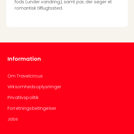
fods (under vandring), samt par, der søger et
romantisk tilflugtssted.
Information
Om Travelcircus
Virksomhedsoplysninger
Privatlivspolitik
Forretningsbetingelser
Jobs