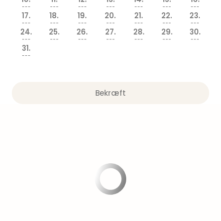
am
---
---
---
---
---
---
---
Mee
17.
18.
19.
20.
21.
22.
23.
-
---
---
---
---
---
---
---
24.
25.
26.
27.
28.
29.
30.
Rüg
---
---
---
---
---
---
---
Ost
31.
The
---
Se
alle
tilb
Bekræft
Hote
med
spa
ved
Harz
Victo
Resi
Hote
-
syd
for
Harz