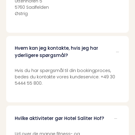
Uttenhofen 5
sho
5760 Saalfelden
🎁
Østrig
Rejs
Gave
til
rejse
Find
den
Hvem kan jeg kontakte, hvis jeg har
perf
yderligere spørgsmål?
gav
Disn
Hvis du har spørgsmål til din bookingproces,
Paris
bedes du kontakte vores kundeservice: +49 30
Trop
5444 55 800.
Isla
War
Bros.
Stud
Tour
Hvilke aktiviteter gør Hotel Saliter Hof?
Harr
Pott
Ud over de mange fitness- og
and