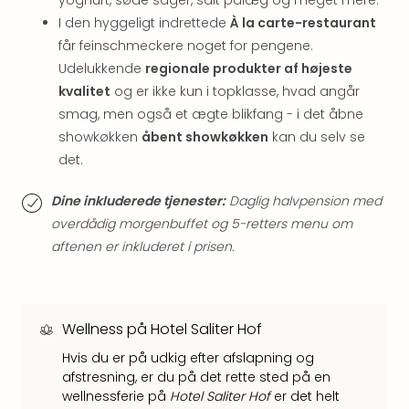
yoghurt, søde sager, salt pålæg og meget mere.
Hote
I den hyggeligt indrettede
À la carte-restaurant
i
får feinschmeckere noget for pengene.
Bud
Se
Udelukkende
regionale produkter af højeste
alle
kvalitet
og er ikke kun i topklasse, hvad angår
tilb
smag, men også et ægte blikfang - i det åbne
Hote
showkøkken
åbent showkøkken
kan du selv se
i
det.
Nord
Hote
Dine inkluderede tjenester:
Daglig halvpension med
i
overdådig morgenbuffet og 5-retters menu om
Berli
aftenen er inkluderet i prisen.
Hote
i
Ham
Se
alle
Wellness på Hotel Saliter Hof
tilb
Hvis du er på udkig efter afslapning og
Hote
afstresning, er du på det rette sted på en
i
wellnessferie på
Hotel Saliter Hof
er det helt