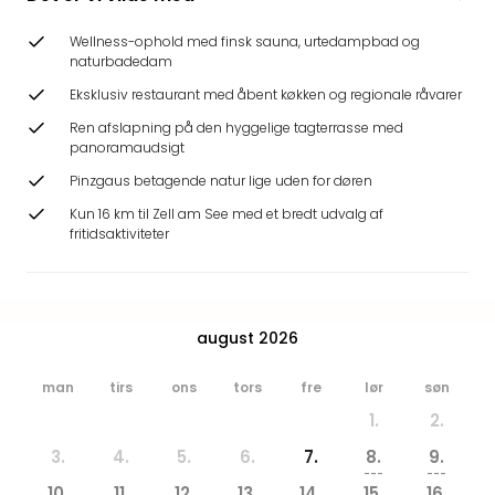
Hote
Heid
Wellness-ophold med finsk sauna, urtedampbad og
Kröp
naturbadedam
-
Eksklusiv restaurant med åbent køkken og regionale råvarer
syd
Ren afslapning på den hyggelige tagterrasse med
for
panoramaudsigt
Ham
Se
Pinzgaus betagende natur lige uden for døren
alle
Kun 16 km til Zell am See med et bredt udvalg af
tilb
fritidsaktiviteter
Bade
i
Nord
Rug
august 2026
Ther
Stra
man
tirs
ons
tors
fre
lør
søn
-
1.
2.
Rüg
Bade
3.
4.
5.
6.
7.
8.
9.
Mari
---
---
10.
11.
12.
13.
14.
15.
16.