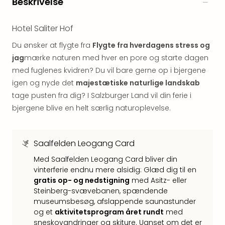
Beskrivelse
&
Bal
Hote
Hotel Saliter Hof
Hote
Du ønsker at flygte fra
Flygte fra hverdagens stress og
Gas
jag
mærke naturen med hver en pore og starte dagen
Joch
med fuglenes kvidren? Du vil bare gerne op i bjergene
Se
alle
igen og nyde det
majestætiske naturlige landskab
tilb
tage pusten fra dig? I Salzburger Land vil din ferie i
Kort
bjergene blive en helt særlig naturoplevelse.
ferie
i
Østr
Saalfelden Leogang Card
Crys
Gar
Med Saalfelden Leogang Card bliver din
vinterferie endnu mere alsidig: Glæd dig til en
Gou
gratis op- og nedstigning
med Asitz- eller
&
Steinberg-svævebanen, spændende
Win
museumsbesøg, afslappende saunastunder
Hote
og et
aktivitetsprogram året rundt
med
Aust
sneskovandringer og skiture. Uanset om det er