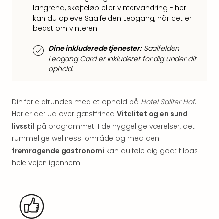
Well
langrend, skøjteløb eller vintervandring - her
Sch
kan du opleve Saalfelden Leogang, når det er
Alpe
bedst om vinteren.
Grün
Hote
Dine inkluderede tjenester:
Saalfelden
Vier
Leogang Card er inkluderet for dig under dit
Jahr
ophold.
Pitzt
kerii
–
Din ferie afrundes med et ophold på
Hotel Saliter Hof
.
adul
Her er der ud over gæstfrihed
Vitalitet og en sund
bout
livsstil
på programmet. I de hyggelige værelser, det
hote
rummelige wellness-område og med den
Se
fremragende gastronomi
kan du føle dig godt tilpas
alle
tilb
hele vejen igennem.
Stor
Kval
4*
&
5*