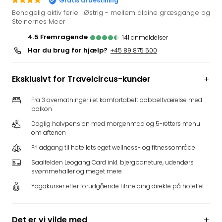
Gratis afbestilling
i
Behagelig aktiv ferie i Østrig - mellem alpine græsgange og
Tysk
Steinernes Meer
Trop
4.5
fremragende
141
anmeldelser
Isla
Har du brug for hjælp?
+45 89 875 500
Berli
Rula
ved
Eksklusivt for Travelcircus-kunder
Eur
Park
Fra 3 overnatninger i et komfortabelt dobbeltværelse med
The
balkon
Erdi
Daglig halvpension med morgenmad og 5-retters menu
Mün
om aftenen
Well
Fri adgang til hotellets eget wellness- og fitnessområde
Efter
dest
Saalfelden Leogang Card inkl. bjergbaneture, udendørs
svømmehaller og meget mere
Well
i
Yogakurser efter forudgående tilmelding direkte på hotellet
Nord
Cent
Berli
Det er vi vilde med