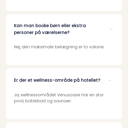
Harr
Pott
Lon
met
Kan man booke børn eller ekstra
tran
personer på værelserne?
Ga
of
Nej, den maksimale belægning er to voksne.
Thro
Stud
Tour
Alle
udsti
Sho
Er der et wellness-område på hotellet?
&
Unde
Ja, wellnessområdet Venusoase har en stor
Okto
pool, boblebad og saunaer.
Mün
Louv
Mus
Alle