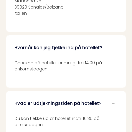
Kroa
Madonna 26
Crv
39020 Senales/Bolzano
Luka
Italien
Hote
IN
Biog
Unde
Entr
Hvornår kan jeg tjekke ind på hotellet?
&
4*
Check-in på hotellet er muligt fra 14:00 på
hote
ankomstdagen.
Udsti
The
Mak
of
Harr
Hvad er udtjekningstiden på hotellet?
Pott
Lon
The
Du kan tjekke ud af hotellet indtil 10:30 på
Mak
afrejsedagen.
of