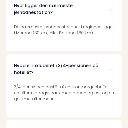
sho
Hvor ligger den nærmeste
🎁
jernbanestation?
Rejs
Gave
til
De nærmeste jernbanestationer i regionen ligger
rejse
i Merano (30 km) eller Bolzano (60 km).
Find
den
perf
gav
Disn
Hvad er inkluderet i 3/4-pensionen på
Paris
hotellet?
Trop
Isla
3/4-pensionen består af en stor morgenbuffet,
War
en eftermiddagssnack med bacon og ost og en
Bros.
gourmetaftenmenu.
Stud
Tour
Harr
Pott
and