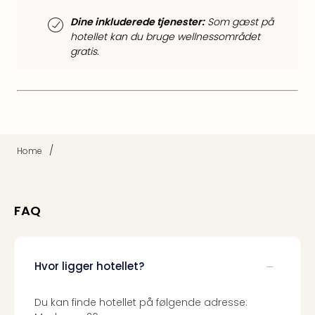
Hote
i
Dine inkluderede tjenester:
Som gæst på
Bud
hotellet kan du bruge wellnessområdet
Se
gratis.
alle
tilb
Hote
i
Nord
Hote
/
Home
i
Berli
Hote
i
FAQ
Ham
Se
alle
Hvor ligger hotellet?
tilb
Hote
i
Du kan finde hotellet på følgende adresse: