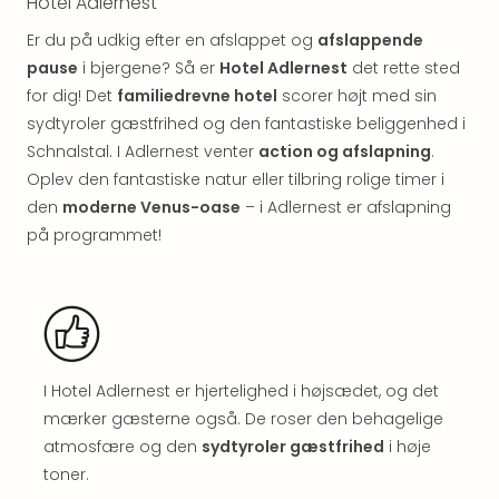
Hotel Adlernest
&
Bal
Er du på udkig efter en afslappet og
afslappende
Hote
pause
i bjergene? Så er
Hotel Adlernest
det rette sted
Hote
for dig! Det
familiedrevne hotel
scorer højt med sin
Gas
sydtyroler gæstfrihed og den fantastiske beliggenhed i
Joch
Schnalstal. I Adlernest venter
action og afslapning
.
Se
Oplev den fantastiske natur eller tilbring rolige timer i
alle
tilb
den
moderne Venus-oase
– i Adlernest er afslapning
Kort
på programmet!
ferie
i
Østr
Crys
Gar
Gou
I Hotel Adlernest er hjertelighed i højsædet, og det
&
mærker gæsterne også. De roser den behagelige
Win
atmosfære og den
sydtyroler gæstfrihed
i høje
Hote
toner.
Aust