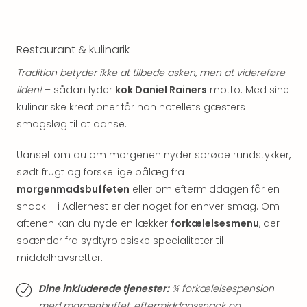
Well
Sch
Alpe
Grün
Restaurant & kulinarik
Hote
Tradition betyder ikke at tilbede asken, men at videreføre
Vier
ilden!
– sådan lyder
kok Daniel Rainers
motto. Med sine
Jahr
Pitzt
kulinariske kreationer får han hotellets gæsters
kerii
smagsløg til at danse.
–
adul
Uanset om du om morgenen nyder sprøde rundstykker,
bout
sødt frugt og forskellige pålæg fra
hote
morgenmadsbuffeten
eller om eftermiddagen får en
Se
snack – i Adlernest er der noget for enhver smag. Om
alle
aftenen kan du nyde en lækker
forkælelsesmenu
, der
tilb
spænder fra sydtyrolesiske specialiteter til
Stor
Kval
middelhavsretter.
4*
&
Dine inkluderede tjenester:
¾ forkælelsespension
5*
med morgenbuffet, eftermiddagssnack og