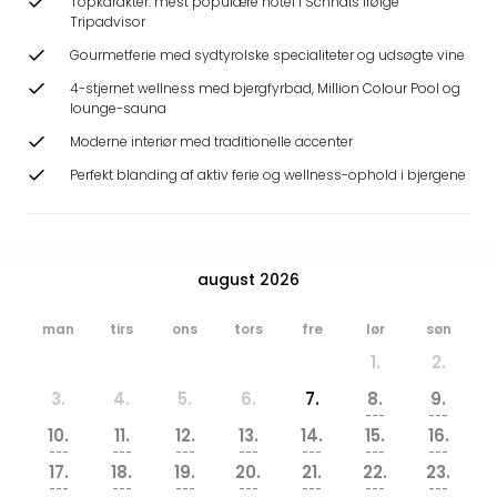
Topkarakter: mest populære hotel i Schnals ifølge
Hote
Tripadvisor
Heid
Gourmetferie med sydtyrolske specialiteter og udsøgte vine
Kröp
-
4-stjernet wellness med bjergfyrbad, Million Colour Pool og
syd
lounge-sauna
for
Moderne interiør med traditionelle accenter
Ham
Perfekt blanding af aktiv ferie og wellness-ophold i bjergene
Se
alle
tilb
Bade
august 2026
i
Nord
Rug
man
tirs
ons
tors
fre
lør
søn
Ther
1.
2.
Stra
3.
4.
5.
6.
7.
8.
9.
-
---
---
Rüg
10.
11.
12.
13.
14.
15.
16.
Bade
---
---
---
---
---
---
---
17.
18.
19.
20.
21.
22.
23.
Mari
---
---
---
---
---
---
---