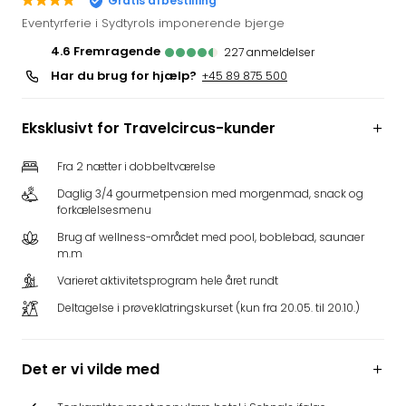
Gratis afbestilling
i
Eventyrferie i Sydtyrols imponerende bjerge
Tysk
4.6
fremragende
227
anmeldelser
Trop
Har du brug for hjælp?
Isla
+45 89 875 500
Berli
Rula
Eksklusivt for Travelcircus-kunder
ved
Eur
Fra 2 nætter i dobbeltværelse
Park
Daglig 3/4 gourmetpension med morgenmad, snack og
The
forkælelsesmenu
Erdi
Mün
Brug af wellness-området med pool, boblebad, saunaer
m.m
Well
Efter
Varieret aktivitetsprogram hele året rundt
dest
Deltagelse i prøveklatringskurset (kun fra 20.05. til 20.10.)
Well
i
Nord
Det er vi vilde med
Cent
Berli