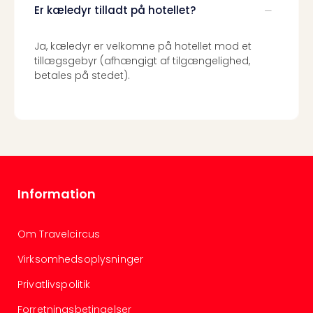
Er kæledyr tilladt på hotellet?
the
curs
chil
Ja, kæledyr er velkomne på hotellet mod et
Heid
tillægsgebyr (afhængigt af tilgængelighed,
Park
betales på stedet).
Alle
Gave
Om
Trav
Trav
Om
Trav
Information
Om
os
Job
Om Travelcircus
hos
Trav
Virksomhedsoplysninger
Brug
Privatlivspolitik
og
forr
Forretningsbetingelser