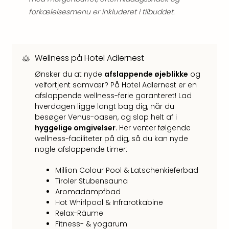
hote
forkælelsesmenu er inkluderet i tilbuddet.
Stor
Hote
i
Køb
Wellness på Hotel Adlernest
Hote
Ønsker du at nyde
afslappende øjeblikke
og
i
velfortjent samvær? På Hotel Adlernest er en
Lon
afslappende wellness-ferie garanteret! Lad
Hote
hverdagen ligge langt bag dig, når du
i
besøger Venus-oasen, og slap helt af i
Paris
hyggelige omgivelser
. Her venter følgende
Hote
wellness-faciliteter på dig, så du kan nyde
i
nogle afslappende timer:
Wie
Hote
Million Colour Pool & Latschenkieferbad
i
Tiroler Stubensauna
Ams
Aromadampfbad
Hote
Hot Whirlpool & Infrarotkabine
i
Relax-Räume
Mün
Fitness- & yogarum