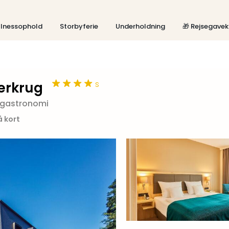
lnessophold
Storbyferie
Underholdning
🎁 Rejsegavek
s
erkrug
g gastronomi
å kort