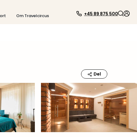
+45 89 875 500
ort
Om Travelcircus
Del