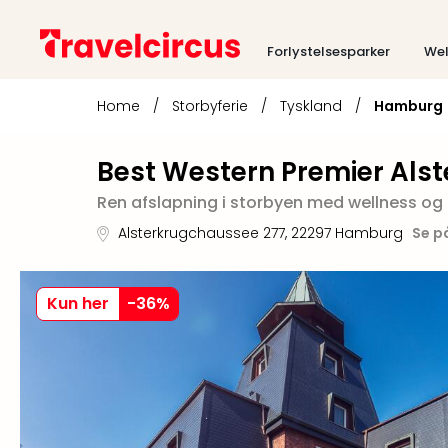
Forlystelsesparker
Wel
Home
/
Storbyferie
/
Tyskland
/
Hamburg
Best Western Premier Alst
Ren afslapning i storbyen med wellness o
Alsterkrugchaussee 277
,
22297
Hamburg
Se p
Kun her
-
36
%