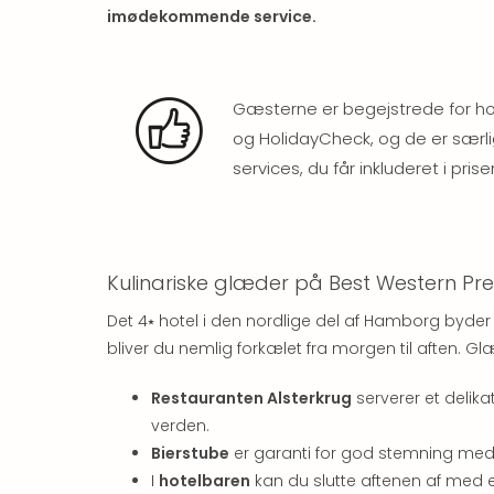
imødekommende service.
Gæsterne er begejstrede for ho
og HolidayCheck, og de er særli
services, du får inkluderet i prise
Kulinariske glæder på Best Western Pr
Det 4⭑ hotel i den nordlige del af Hamborg byder
bliver du nemlig forkælet fra morgen til aften. Gl
Restauranten Alsterkrug
serverer et delika
verden.
Bierstube
er garanti for god stemning med 
I
hotelbaren
kan du slutte aftenen af med 