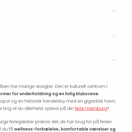
lben har mange ansigter. Den er kulturelt centrum i
former for underholdning og en livlig klubscene.
pol og en historisk handelsby med en gigantisk havn,
 ting vil du allerhelst opleve på din
ferie i Hamburg
?
rgs feriegæster præcis det, de har brug for på ferien.
il du få
wellness-forkælelse, komfortable værelser og