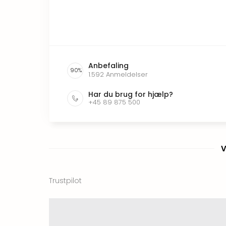
Anbefaling
90
%
1.592
Anmeldelser
Har du brug for hjælp?
+45 89 875 500
V
Trustpilot