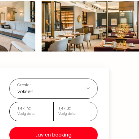
Gæster
voksen
Tjek ind
Tjek ud
Vælg dato
Vælg dato
Lav en booking