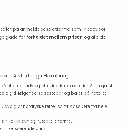
tellet på anmeldelsesplatforme som Tripadvisor
gt glade for
forholdet mellem prisen
og alle de
n.
emier Alsterkrug i Hamburg
 på et bredt udvalg af kulinariske lækkerier. Som gæst
æd dig til følgende spisesteder og barer på hotellet:
t udvalg af nordtyske retter samt klassikere fra hele
sin kakkelovn og rustikke charme.
en mousserende drink.