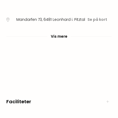
Myth
Heim
-
Mandarfen 73
,
6481
Leonhard i. Pitztal
Se på kort
i
selv
Harz
Vis mere
Zum
Löw
Desi
Reso
&
Spa
Se
alle
tilb
Well
i
Faciliteter
Sydt
Aro
Life