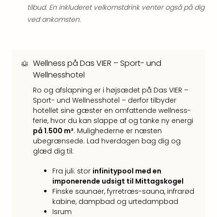
Hote
tilbud. En inkluderet velkomstdrink venter også på dig
i
ved ankomsten.
Bud
Se
alle
tilb
Wellness på Das VIER – Sport- und
Hote
Wellnesshotel
i
Nord
Ro og afslapning er i højsædet på Das VIER –
Hote
Sport- und Wellnesshotel – derfor tilbyder
i
hotellet sine gæster en omfattende wellness-
ferie, hvor du kan slappe af og tanke ny energi
Berli
på 1.500 m²
. Mulighederne er næsten
Hote
ubegrænsede. Lad hverdagen bag dig og
i
glæd dig til:
Ham
Se
Fra juli: stor
infinitypool med en
alle
imponerende udsigt til Mittagskogel
tilb
Finske saunaer, fyrretræs-sauna, infrarød
Hote
kabine, dampbad og urtedampbad
i
Isrum