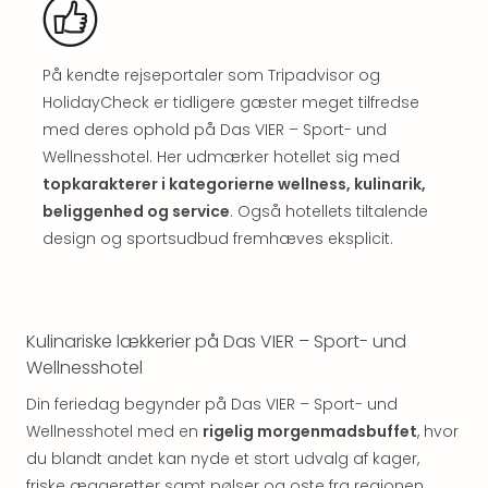
Well
Sch
Alpe
Grün
På kendte rejseportaler som Tripadvisor og
Hote
HolidayCheck er tidligere gæster meget tilfredse
Vier
med deres ophold på Das VIER – Sport- und
Jahr
Wellnesshotel. Her udmærker hotellet sig med
Pitzt
topkarakterer i kategorierne wellness, kulinarik,
kerii
beliggenhed og service
. Også hotellets tiltalende
–
design og sportsudbud fremhæves eksplicit.
adul
bout
hote
Se
alle
Kulinariske lækkerier på Das VIER – Sport- und
tilb
Wellnesshotel
Stor
Din feriedag begynder på Das VIER – Sport- und
Kval
Wellnesshotel med en
rigelig morgenmadsbuffet
, hvor
4*
&
du blandt andet kan nyde et stort udvalg af kager,
5*
friske æggeretter samt pølser og oste fra regionen.