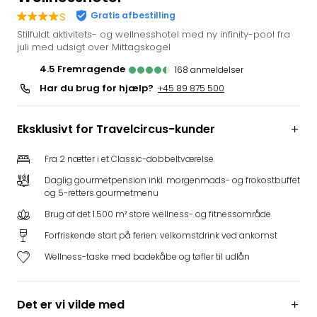
i
s
Gratis afbestilling
Tysk
Stilfuldt aktivitets- og wellnesshotel med ny infinity-pool fra
Trop
juli med udsigt over Mittagskogel
Isla
4.5
fremragende
168
anmeldelser
Berli
Har du brug for hjælp?
+45 89 875 500
Rula
ved
Eur
Eksklusivt for Travelcircus-kunder
Park
The
Fra 2 nætter i et Classic-dobbeltværelse
Erdi
Daglig gourmetpension inkl. morgenmads- og frokostbuffet
Mün
og 5-retters gourmetmenu
Well
Brug af det 1.500 m² store wellness- og fitnessområde
Efter
dest
Forfriskende start på ferien: velkomstdrink ved ankomst
Well
Wellness-taske med badekåbe og tøfler til udlån
i
Nord
Cent
Det er vi vilde med
Berli