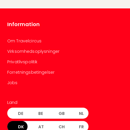
Information
Om Travelcircus
Virksomhedsoplysninger
Privatlivspolitik
Forretningsbetingelser
Jobs
Land
DE
BE
GB
NL
DK
AT
CH
FR