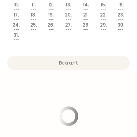
am
10.
11.
12.
13.
14.
15.
16.
Mee
---
---
---
---
---
---
---
-
17.
18.
19.
20.
21.
22.
23.
---
---
---
---
---
---
---
Rüg
24.
25.
26.
27.
28.
29.
30.
Ost
---
---
---
---
---
---
---
The
31.
---
Se
alle
tilb
Hote
Bekræft
med
spa
ved
Harz
Victo
Resi
Hote
-
syd
for
Harz