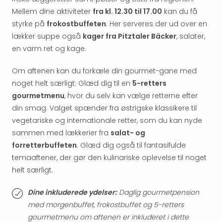
hote
Mellem dine aktiviteter
fra kl. 12.30 til 17.00
kan du få
Stor
styrke på
frokostbuffeten
: Her serveres der ud over en
Hote
lækker suppe også
kager fra Pitztaler Bäcker
, salater,
i
en varm ret og kage.
Køb
Hote
Om aftenen kan du forkæle din gourmet-gane med
i
noget helt særligt: Glæd dig til en
5-retters
Lon
Hote
gourmetmenu
, hvor du selv kan vælge retterne efter
i
din smag. Valget spænder fra østrigske klassikere til
Paris
vegetariske og internationale retter, som du kan nyde
Hote
sammen med lækkerier fra
salat- og
i
forretterbuffeten
. Glæd dig også til fantasifulde
Wie
temaaftener, der gør den kulinariske oplevelse til noget
Hote
helt særligt.
i
Ams
Dine inkluderede ydelser:
Daglig gourmetpension
Hote
i
med morgenbuffet, frokostbuffet og 5-retters
Mün
gourmetmenu om aftenen er inkluderet i dette