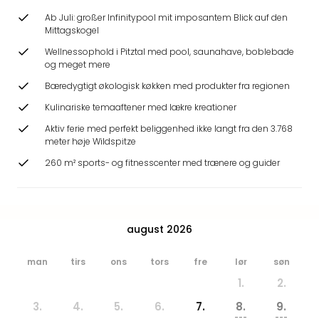
Hote
Ab Juli: großer Infinitypool mit imposantem Blick auf den
Heid
Mittagskogel
Kröp
Wellnessophold i Pitztal med pool, saunahave, boblebade
-
og meget mere
syd
for
Bæredygtigt økologisk køkken med produkter fra regionen
Ham
Kulinariske temaaftener med lækre kreationer
Se
Aktiv ferie med perfekt beliggenhed ikke langt fra den 3.768
alle
meter høje Wildspitze
tilb
260 m² sports- og fitnesscenter med trænere og guider
Bade
i
Nord
Rug
Ther
august 2026
Stra
-
man
tirs
ons
tors
fre
lør
søn
Rüg
1.
2.
Bade
Mari
3.
4.
5.
6.
7.
8.
9.
---
---