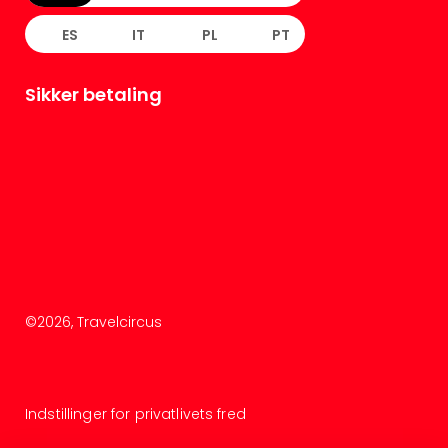
ES
IT
PL
PT
Sikker betaling
©
2026
, Travelcircus
Indstillinger for privatlivets fred