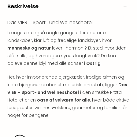
&
Beskrivelse
Bal
Hote
Das VIER – Sport- und Wellnesshotel
Hote
Gas
Længes du også nogle gange efter uberørte
Joch
landskaber, klar luft og fredelige landsbyer, hvor
Se
menneske og natur
lever i harmoni? Et sted, hvor tiden
alle
står stille, og hverdagen synes langt væk? Du kan
tilb
opleve denne idyl med alle sanser i
Østrig
.
Kort
ferie
i
Her, hvor imponerende bjergkæder, frodige almen og
Østr
klare bjergsøer skaber et malerisk landskab, ligger
Das
Crys
VIER – Sport- und Wellnesshotel
i den smukke Pitztal.
Gar
Hotellet er en
oase af velvære for alle
, hvor både aktive
Gou
feriegæster, wellness-elskere, gourmeter og familier får
&
noget for pengene.
Win
Hote
Aust