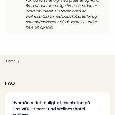
kan du forsyne dig med gratis te og vand.
Harr
Brug af det rummelige fitnessområde er
Pott
også inkluderet. Du finder også en
Lon
wellness-taske med badekåbe, tøfler og
met
saunahåndklæder på dit værelse under
tran
hele dit ophold.
Ga
of
Thro
Stud
Tour
Alle
/
Home
udsti
Sho
&
FAQ
Unde
Okto
Mün
Louv
Hvornår er det muligt at checke ind på
Mus
Das VIER – Sport- und Wellnesshotel
Alle