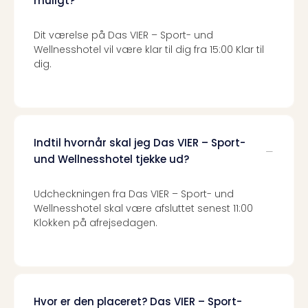
muligt?
sho
🎁
Rejs
Dit værelse på Das VIER – Sport- und
Gave
Wellnesshotel vil være klar til dig fra 15:00 Klar til
dig.
til
rejse
Find
den
perf
gav
Indtil hvornår skal jeg Das VIER – Sport-
Disn
und Wellnesshotel tjekke ud?
Paris
Trop
Udcheckningen fra Das VIER – Sport- und
Isla
Wellnesshotel skal være afsluttet senest 11:00
War
Klokken på afrejsedagen.
Bros.
Stud
Tour
Harr
Pott
Hvor er den placeret? Das VIER – Sport-
and