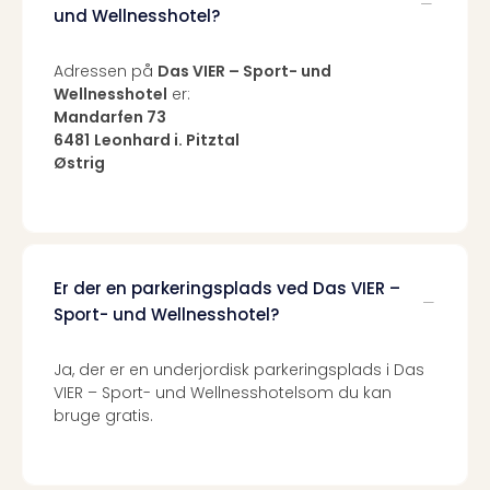
und Wellnesshotel?
the
curs
chil
Adressen på
Das VIER – Sport- und
Heid
Wellnesshotel
er:
Mandarfen 73
Park
6481
Leonhard i. Pitztal
Alle
Østrig
Gave
Om
Trav
Trav
Om
Trav
Er der en parkeringsplads ved Das VIER –
Om
Sport- und Wellnesshotel?
os
Job
Ja, der er en underjordisk parkeringsplads i Das
hos
VIER – Sport- und Wellnesshotelsom du kan
Trav
bruge gratis.
Brug
og
forr