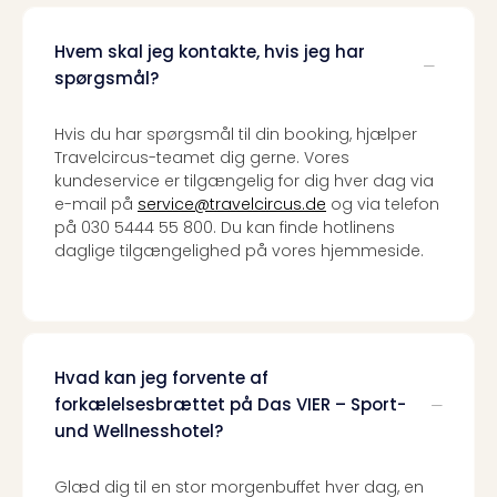
Priva
Virk
Hvem skal jeg kontakte, hvis jeg har
Mer
spørgsmål?
bær
rejse
Hvis du har spørgsmål til din booking, hjælper
med
Travelcircus-teamet dig gerne. Vores
Trav
kundeservice er tilgængelig for dig hver dag via
Såd
e-mail på
service@travelcircus.de
og via telefon
gør
på 030 5444 55 800. Du kan finde hotlinens
vi
daglige tilgængelighed på vores hjemmeside.
vore
rejse
mer
bær
Hvad kan jeg forvente af
forkælelsesbrættet på Das VIER – Sport-
und Wellnesshotel?
Glæd dig til en stor morgenbuffet hver dag, en