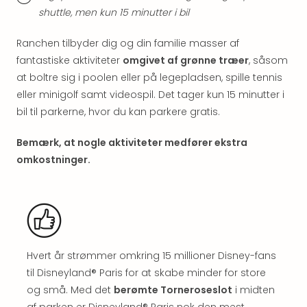
shuttle, men kun 15 minutter i bil
Ranchen tilbyder dig og din familie masser af
fantastiske aktiviteter
omgivet af grønne træer
, såsom
at boltre sig i poolen eller på legepladsen, spille tennis
eller minigolf samt videospil. Det tager kun 15 minutter i
bil til parkerne, hvor du kan parkere gratis.
Bemærk, at nogle aktiviteter medfører ekstra
omkostninger.
Hvert år strømmer omkring 15 millioner Disney-fans
til Disneyland® Paris for at skabe minder for store
og små. Med det
berømte Torneroseslot
i midten
af parken er Disneyland® Paris nok den mest