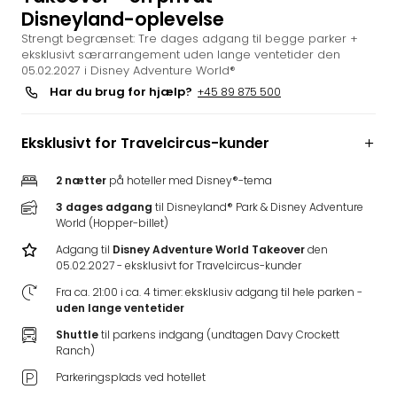
Disneyland-oplevelse
i
Tysk
Strengt begrænset: Tre dages adgang til begge parker +
eksklusivt særarrangement uden lange ventetider den
Trop
05.02.2027 i Disney Adventure World®
Isla
Har du brug for hjælp?
+45 89 875 500
Berli
Rula
ved
Eksklusivt for Travelcircus-kunder
Eur
Park
2 nætter
på hoteller med Disney®-tema
The
3 dages adgang
til Disneyland® Park & Disney Adventure
Erdi
World (Hopper-billet)
Mün
Adgang til
Disney Adventure World Takeover
den
Well
05.02.2027 - eksklusivt for Travelcircus-kunder
Efter
dest
Fra ca. 21:00 i ca. 4 timer: eksklusiv adgang til hele parken -
uden lange ventetider
Well
i
Shuttle
til parkens indgang (undtagen Davy Crockett
Nord
Ranch)
Cent
Parkeringsplads ved hotellet
Berli