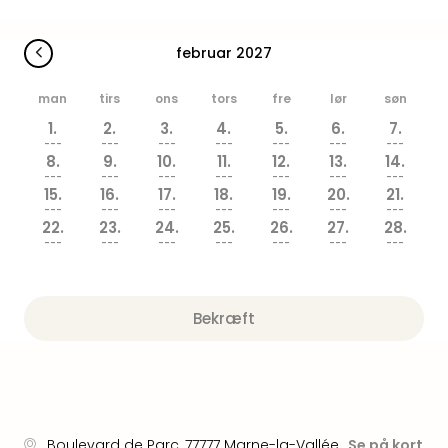
am
Mee
-
februar 2027
Rüg
Ost
man
tirs
ons
tors
fre
lør
søn
The
1.
2.
3.
4.
5.
6.
7.
Se
---
---
---
---
---
---
---
alle
8.
9.
10.
11.
12.
13.
14.
---
---
---
---
---
---
---
tilb
15.
16.
17.
18.
19.
20.
21.
Hote
---
---
---
---
---
---
---
med
22.
23.
24.
25.
26.
27.
28.
---
---
---
---
---
---
---
spa
ved
Harz
Victo
Bekræft
Resi
Hote
-
syd
for
Harz
Boulevard de Parc
,
77777
Marne-la-Vallée
Se på kort