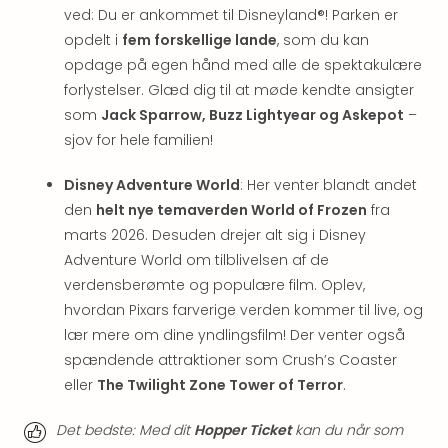
Hote
ved: Du er ankommet til Disneyland®! Parken er
i
opdelt i
fem forskellige lande
, som du kan
Bud
opdage på egen hånd med alle de spektakulære
Se
forlystelser. Glæd dig til at møde kendte ansigter
alle
som
Jack Sparrow, Buzz Lightyear og Askepot
–
tilb
Hote
sjov for hele familien!
i
Nord
Disney Adventure World
: Her venter blandt andet
Hote
den
helt nye temaverden World of Frozen
fra
i
marts 2026. Desuden drejer alt sig i Disney
Berli
Adventure World om tilblivelsen af de
Hote
verdensberømte og populære film. Oplev,
i
hvordan Pixars farverige verden kommer til live, og
Ham
lær mere om dine yndlingsfilm! Der venter også
Se
alle
spændende attraktioner som Crush’s Coaster
tilb
eller
The Twilight Zone Tower of Terror
.
Hote
i
Det bedste: Med dit
Hopper Ticket
kan du når som