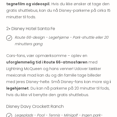
Priva
tegnefilm og videospil.
Hvis du ikke ønsker at tage den
Virk
gratis shuttlebus, kan du nå Disney-parkerne på cirka 15
Mer
minutter til fods.
bær
rejse
2⭑ Disney Hotel Santa Fe
med
Route 66-design - Legehjørne - Park-shuttle eller 20
Trav
Såd
minutters gang
gør
vi
Cars-fans, vær opmærksomme – oplev en
vore
uforglemmelig tid i Route 66-atmosfæren
med
rejse
Lightning McQueen og hans venner! Udover lækker
mer
mexicansk mad kan du og din familie tage billeder
bær
med jeres Disney-helte. Små Disney-fans kan more sig
i
legehjørnet
. Du kan nå parkerne på 20 minutter til fods,
hvis du ikke vil benytte den gratis shuttlebus.
Disney Davy Crockett Ranch
Legeplads - Pool - Tennis - Minigolf - Ingen park-