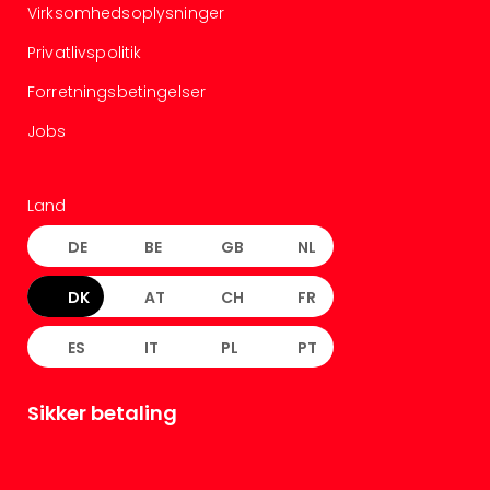
Virksomhedsoplysninger
Privatlivspolitik
Forretningsbetingelser
Jobs
Land
DE
BE
GB
NL
DK
AT
CH
FR
ES
IT
PL
PT
Sikker betaling