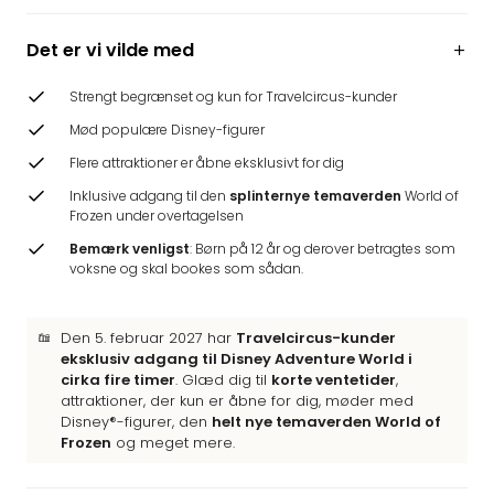
Hote
Heid
Det er vi vilde med
Kröp
-
Strengt begrænset og kun for Travelcircus-kunder
syd
Mød populære Disney-figurer
for
Ham
Flere attraktioner er åbne eksklusivt for dig
Se
Inklusive adgang til den
splinternye temaverden
World of
alle
Frozen under overtagelsen
tilb
Bemærk venligst
: Børn på 12 år og derover betragtes som
Bade
voksne og skal bookes som sådan.
i
Nord
Rug
Den 5. februar 2027 har
Travelcircus-kunder
Ther
eksklusiv adgang til Disney Adventure World i
Stra
cirka fire timer
. Glæd dig til
korte ventetider
,
-
attraktioner, der kun er åbne for dig, møder med
Disney®-figurer, den
helt nye temaverden World of
Rüg
Frozen
og meget mere.
Bade
Mari