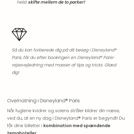
Kroa
helst
skifte mellem de to parker!
Crv
Luka
Hote
IN
Biog
Unde
Entr
Så du kan forberede dig på dit besøg i Disneyland®
&
Paris, får du efter bookingen en Disneyland® Paris-
4*
rejsevejledning med masser af tips og tricks. Glæd
hote
Udsti
dig!
The
Mak
of
Harr
Overnatning i Disneyland® Paris
Pott
Når fuglene kvidrer og solens stråler kildrer din næse,
Lon
ved du, at en ny dag i Disneyland® Paris er begyndt! Du
The
Mak
får dine billetter i
kombination med spændende
of
temahoteller
: