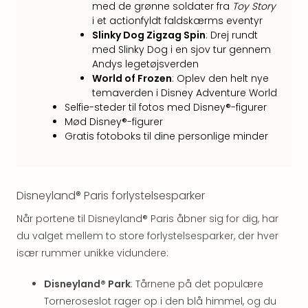
med de grønne soldater fra
Toy Story
hote
i et actionfyldt faldskærms eventyr
Stor
Slinky Dog Zigzag Spin
: Drej rundt
Hote
med Slinky Dog i en sjov tur gennem
i
Andys legetøjsverden
Køb
World of Frozen
: Oplev den helt nye
Hote
temaverden i Disney Adventure World
i
Selfie-steder til fotos med Disney®-figurer
Lon
Mød Disney®-figurer
Hote
Gratis fotoboks til dine personlige minder
i
Paris
Hote
i
Disneyland® Paris forlystelsesparker
Wie
Når portene til Disneyland® Paris åbner sig for dig, har
Hote
du valget mellem to store forlystelsesparker, der hver
i
Ams
især rummer unikke vidundere:
Hote
i
Disneyland® Park
: Tårnene på det populære
Mün
Torneroseslot rager op i den blå himmel, og du