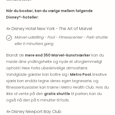
Harr
Pott
Når du booker, kan du vælge mellem følgende
Lon
Disney®-hoteller:
met
tran
4⭑ Disney Hotel New York - The Art of Marvel
Ga
Marvel-udstilling - Pool - Fitnesscenter - Park-shuttle
of
Thro
eller ti minutters gang
Stud
Tour
Blandt de
mere end 350 Marvel-kunstværker
kan du
Alle
møde dine yndlingshelte og nyde et uforglemmeligt
udsti
ophold i New Yorks ubeskrivelige atmosfære.
Sho
Vandglade gæster kan boltre sig i
Metro Pool
, kreative
&
sjæle kan endda tegne deres egen tegneserie, og
Unde
fitnessentusiaster kan træne i Metro Health Club. Hvis du
Okto
ikke vil vente på den
gratis shuttle
til parken, kan du
Mün
Louv
også nå den på ti minutter til fods.
Mus
Alle
4⭑ Disney Newport Bay Club