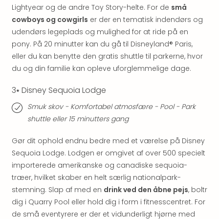
Lightyear og de andre Toy Story-helte. For de
små
the
cowboys og cowgirls
er der en tematisk indendørs og
curs
chil
udendørs legeplads og mulighed for at ride på en
Heid
pony. På 20 minutter kan du gå til Disneyland® Paris,
Park
eller du kan benytte den gratis shuttle til parkerne, hvor
Alle
du og din familie kan opleve uforglemmelige dage.
Gave
Om
3⭑ Disney Sequoia Lodge
Trav
Trav
Smuk skov - Komfortabel atmosfære - Pool - Park
Om
shuttle eller 15 minutters gang
Trav
Om
Gør dit ophold endnu bedre med et værelse på Disney
os
Sequoia Lodge. Lodgen er omgivet af over 500 specielt
Job
importerede amerikanske og canadiske sequoia-
hos
træer, hvilket skaber en helt særlig nationalpark-
Trav
stemning. Slap af med en
drink ved den åbne pejs
, boltr
Brug
dig i Quarry Pool eller hold dig i form i fitnesscentret. For
og
forr
de små eventyrere er der et vidunderligt hjørne med