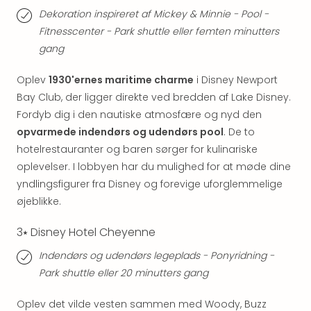
sho
Dekoration inspireret af Mickey & Minnie - Pool -
🎁
Fitnesscenter - Park shuttle eller femten minutters
Rejs
gang
Gave
til
Oplev
1930'ernes maritime charme
i Disney Newport
rejse
Find
Bay Club, der ligger direkte ved bredden af Lake Disney.
den
Fordyb dig i den nautiske atmosfære og nyd den
perf
opvarmede indendørs og udendørs pool
. De to
gav
hotelrestauranter og baren sørger for kulinariske
Disn
oplevelser. I lobbyen har du mulighed for at møde dine
Paris
yndlingsfigurer fra Disney og forevige uforglemmelige
Trop
øjeblikke.
Isla
War
3⭑ Disney Hotel Cheyenne
Bros.
Stud
Indendørs og udendørs legeplads - Ponyridning -
Tour
Park shuttle eller 20 minutters gang
Harr
Pott
Oplev det vilde vesten sammen med Woody, Buzz
and