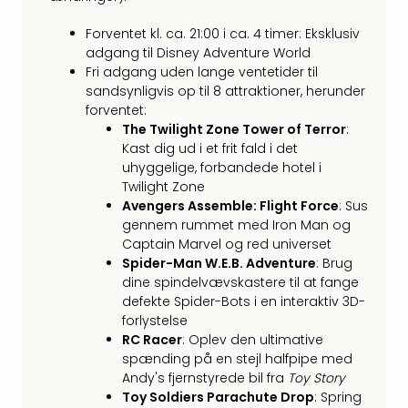
Well
Sch
Forventet kl. ca. 21:00 i ca. 4 timer: Eksklusiv
Alpe
adgang til Disney Adventure World
Grün
Fri adgang uden lange ventetider til
Hote
sandsynligvis op til 8 attraktioner, herunder
Vier
forventet:
Jahr
The Twilight Zone Tower of Terror
:
Pitzt
Kast dig ud i et frit fald i det
kerii
uhyggelige, forbandede hotel i
–
Twilight Zone
adul
Avengers Assemble: Flight Force
: Sus
bout
gennem rummet med Iron Man og
hote
Captain Marvel og red universet
Se
Spider-Man W.E.B. Adventure
: Brug
alle
dine spindelvævskastere til at fange
defekte Spider-Bots i en interaktiv 3D-
tilb
forlystelse
Stor
RC Racer
: Oplev den ultimative
Kval
spænding på en stejl halfpipe med
4*
Andy's fjernstyrede bil fra
Toy Story
&
Toy Soldiers Parachute Drop
: Spring
5*