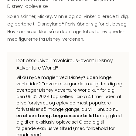
&
Disney-oplevelse
Bal
Hote
Solen skinner, Mickey, Minnie og co. vinker allerede til dig,
Hote
og portene til Disneyland® Paris åbner sig for dit besøg!
Gas
Hav kameraet klar, så du kan tage fotos for evigheden
Joch
med figurerne fra Disney-verdenen.
Se
alle
tilb
Det eksklusive Travelcircus-event i Disney
Kort
Adventure World®
ferie
i
Vil du nyde magien ved Disney® uden lange
Østr
ventetider? Travelcircus gør det muligt for dig og
Crys
overtager Disney Adventure World kun for dig
Gar
den 05.02.2027! Tag selfies i cirka 4 timer uden at
blive forstyrret, og oplev de mest populære
Gou
forlystelser så mange gange, du vil – Snupp nu
&
en af de strengt begrænsede billetter
og glæd
Win
dig til en eksklusiv oplevelse! Glæd dig til
Hote
følgende eksklusive tilbud (med forbehold for
Aust
ændringer):