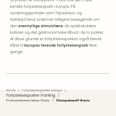
kendte forlystelsespark i Europa. På
vurderingsportaler som Tripadvisor og
HolidayCheck sværmer tidligere besøgende om
den
eventyrlige atmosfære
, de spektakulære
kulisser og det gastronomiske tilbud i de to parker.
Af disse grunde er forlystelsesparken også blevet
kåret til
Europas førende forlystelsespark
flere
gange.
/
/
Home
Forlystelsesparker Europa
Forlystelsesparker Frankrig
/
Forlystelsesparker Paris
/
Disneyland® Paris