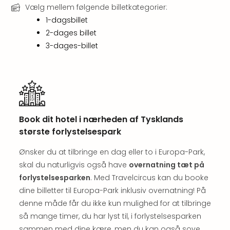
Harr
Vælg mellem følgende billetkategorier:
Pott
1-dagsbillet
Lon
2-dages billet
met
3-dages-billet
tran
Ga
of
Thro
Stud
Tour
Book dit hotel i nærheden af Tysklands
Alle
største forlystelsespark
udsti
Sho
Ønsker du at tilbringe en dag eller to i Europa-Park,
&
skal du naturligvis også have
overnatning tæt på
Unde
Okto
forlystelsesparken
. Med Travelcircus kan du booke
Mün
dine billetter til Europa-Park inklusiv overnatning! På
Louv
denne måde får du ikke kun mulighed for at tilbringe
Mus
så mange timer, du har lyst til, i forlystelsesparken
Alle
sammen med dine kære, men du kan også sove