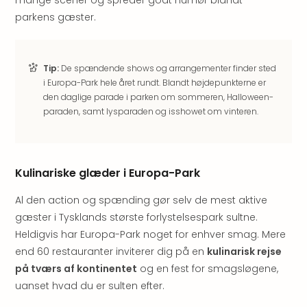
Kroa
Crv
parkens gæster.
Luka
Hote
IN
Tip:
De spændende shows og arrangementer finder sted
Biog
i Europa-Park hele året rundt. Blandt højdepunkterne er
Unde
den daglige parade i parken om sommeren, Halloween-
Entr
paraden, samt lysparaden og isshowet om vinteren.
&
4*
hote
Udsti
Kulinariske glæder i Europa-Park
The
Mak
Al den action og spænding gør selv de mest aktive
of
gæster i Tysklands største forlystelsespark sultne.
Harr
Heldigvis har Europa-Park noget for enhver smag. Mere
Pott
end 60 restauranter inviterer dig på en
kulinarisk rejse
Lon
på tværs af kontinentet
og en fest for smagsløgene,
The
uanset hvad du er sulten efter.
Mak
of