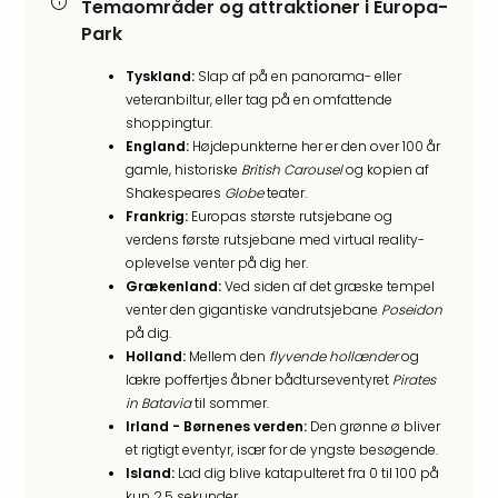
Well
Temaområder og attraktioner i Europa-
Sch
Park
Alpe
Grün
Tyskland:
Slap af på en panorama- eller
Hote
veteranbiltur, eller tag på en omfattende
Vier
shoppingtur.
England:
Højdepunkterne her er den over 100 år
Jahr
gamle, historiske
British Carousel
og kopien af
Pitzt
Shakespeares
Globe
teater.
kerii
Frankrig:
Europas største rutsjebane og
–
verdens første rutsjebane med virtual reality-
adul
oplevelse venter på dig her.
bout
Grækenland:
Ved siden af det græske tempel
hote
venter den gigantiske vandrutsjebane
Poseidon
Se
på dig.
alle
Holland:
Mellem den
flyvende hollænder
og
tilb
lækre poffertjes åbner bådturseventyret
Pirates
Stor
in Batavia
til sommer.
Kval
Irland - Børnenes verden:
Den grønne ø bliver
4*
et rigtigt eventyr, især for de yngste besøgende.
&
Island:
Lad dig blive katapulteret fra 0 til 100 på
5*
kun 2,5 sekunder.