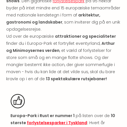
shows
. Den gigantiske
forlystelsespark
på 95 hektar
Myth
byder på intet mindre end 15 europæiske temaområder
Heim
med nationale kendetegn i form af
arkitektur,
-
gastronomi og landskaber
, som inviterer dig på en unik
i
opdagelsesrejse.
selv
Harz
Ud over de europæiske
attraktioner og specialiteter
Zum
finder du i Europa-Park et fortryllet eventyrland,
Arthur
Löw
og Minimoysernes verden
, et væld af forlystelser for
Desi
store som små og en mange flotte shows. Og der
Reso
mangler bestemt ikke action, der giver sommerfugle i
&
maven - hvis du kan lide at det vilde sus, skal du bare
Spa
kravle op i en af de
13 spektakulære rutsjebaner!
Se
alle
tilb
Well
i
Sydt
Europa-Park i Rust er nummer 1
på listen over de
10
Aro
største
forlystelsesparker i Tyskland
:
Hvert år
Life