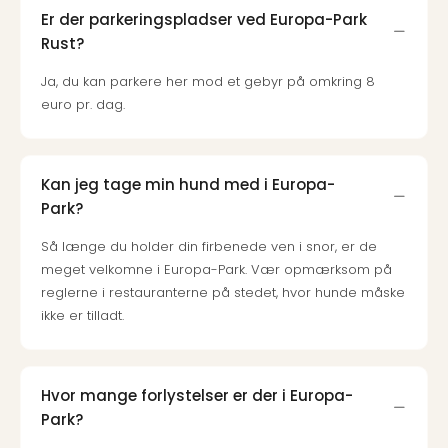
Priva
Er der parkeringspladser ved Europa-Park
Virk
Rust?
Mer
bær
Ja, du kan parkere her mod et gebyr på omkring 8
rejse
euro pr. dag.
med
Trav
Såd
Kan jeg tage min hund med i Europa-
gør
Park?
vi
vore
Så længe du holder din firbenede ven i snor, er de
rejse
meget velkomne i Europa-Park. Vær opmærksom på
mer
reglerne i restauranterne på stedet, hvor hunde måske
bær
ikke er tilladt.
Hvor mange forlystelser er der i Europa-
Park?