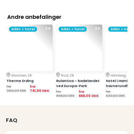
the
curs
Andre anbefalinger
chil
Heid
3.9
3.6
billet + hotel
billet + hotel
billet + hotel
Park
Alle
Gave
Om
Trav
Trav
Om
München, DE
Rust, DE
Hamborg, DE
Trav
Therme Erding
Rulantica – badelandet
Hotel i Hambo
Om
ved Europa-Park
havnerundfart
fra
fra
989,00 DKK
741,00 DKK
os
fra
fra
fra
fr
844,00 DKK
666,00 DKK
539,00 DKK
35
Job
hos
Trav
Brug
FAQ
og
forr