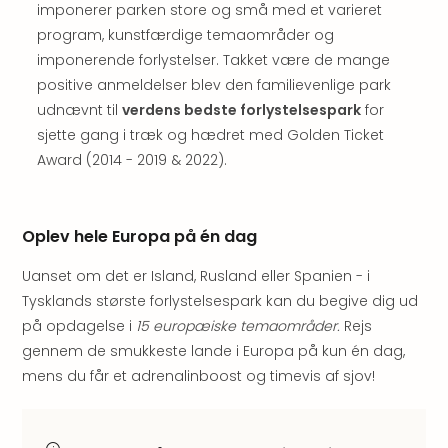
&
imponerer parken store og små med et varieret
Bal
program, kunstfærdige temaområder og
Hote
imponerende forlystelser. Takket være de mange
Hote
positive anmeldelser blev den familievenlige park
Gas
udnævnt til
verdens bedste forlystelsespark
for
Joch
sjette gang i træk og hædret med Golden Ticket
Se
Award (2014 - 2019 & 2022).
alle
tilb
Kort
ferie
Oplev hele Europa på én dag
i
Østr
Uanset om det er Island, Rusland eller Spanien - i
Crys
Tysklands største forlystelsespark kan du begive dig ud
Gar
på opdagelse i
15 europæiske temaområder
.
Rejs
Gou
gennem de smukkeste lande i Europa på kun én dag,
&
mens du får et adrenalinboost og timevis af sjov!
Win
Hote
Aust