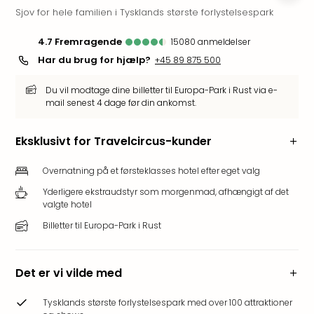
Sjov for hele familien i Tysklands største forlystelsespark
i
Tysk
4.7
fremragende
15080
anmeldelser
Trop
Isla
Har du brug for hjælp?
+45 89 875 500
Berli
Rula
Du vil modtage dine billetter til Europa-Park i Rust via e-
mail senest 4 dage før din ankomst.
ved
Eur
Park
Eksklusivt for Travelcircus-kunder
The
Erdi
Overnatning på et førsteklasses hotel efter eget valg
Mün
Yderligere ekstraudstyr som morgenmad, afhængigt af det
Well
valgte hotel
Efter
Billetter til Europa-Park i Rust
dest
Well
i
Det er vi vilde med
Nord
Cent
Tysklands største forlystelsespark med over 100 attraktioner
Berli