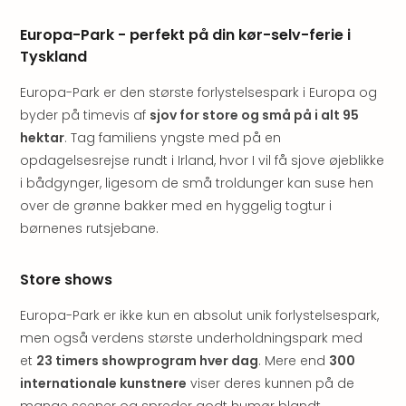
Hote
i
Europa-Park - perfekt på din kør-selv-ferie i
Bud
Tyskland
Se
alle
Europa-Park er den største forlystelsespark i Europa og
tilb
byder på timevis af
sjov for store og små på i alt 95
Hote
hektar
. Tag familiens yngste med på en
i
opdagelsesrejse rundt i Irland, hvor I vil få sjove øjeblikke
Nord
i bådgynger, ligesom de små troldunger kan suse hen
Hote
over de grønne bakker med en hyggelig togtur i
i
Berli
børnenes rutsjebane.
Hote
i
Store shows
Ham
Se
Europa-Park er ikke kun en absolut unik forlystelsespark,
alle
men også verdens største underholdningspark med
tilb
et
23 timers showprogram hver dag
. Mere end
300
Hote
internationale kunstnere
viser deres kunnen på de
i
mange scener og spreder godt humør blandt