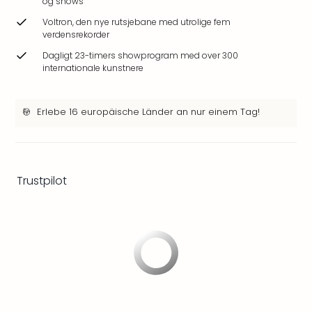
og shows
Hote
Voltron, den nye rutsjebane med utrolige fem
Heid
verdensrekorder
Kröp
-
Dagligt 23-timers showprogram med over 300
internationale kunstnere
syd
for
Ham
Erlebe 16 europäische Länder an nur einem Tag!
Se
alle
tilb
Bade
i
Trustpilot
Nord
Rug
Ther
Stra
-
Rüg
Bade
Mari