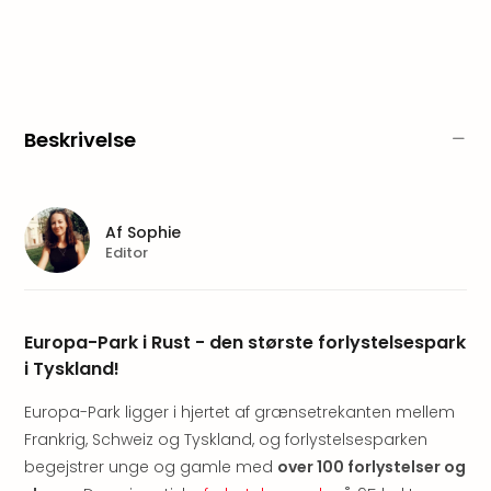
am
Mee
-
Rüg
Ost
The
Beskrivelse
Se
alle
tilb
Hote
Af
Sophie
med
Editor
spa
ved
Harz
Europa-Park i Rust - den største forlystelsespark
Victo
Resi
i Tyskland!
Hote
Europa-Park ligger i hjertet af grænsetrekanten mellem
-
syd
Frankrig, Schweiz og Tyskland, og forlystelsesparken
for
begejstrer unge og gamle med
over 100 forlystelser og
Harz