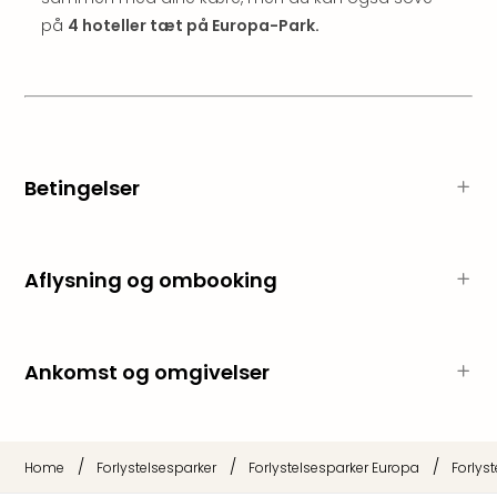
sho
på
4 hoteller tæt på Europa-Park.
🎁
Rejs
Gave
til
rejse
Find
den
Betingelser
perf
gav
Disn
Paris
Aflysning og ombooking
Trop
Isla
War
Ankomst og omgivelser
Bros.
Stud
Tour
Harr
/
/
/
Home
Forlystelsesparker
Forlystelsesparker Europa
Forlys
Pott
and