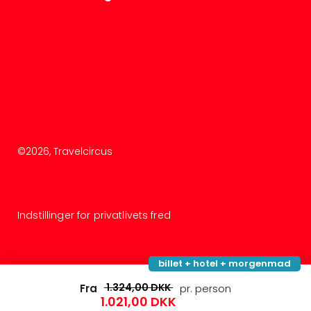
©
2026
, Travelcircus
Indstillinger for privatlivets fred
billet + hotel + morgenmad
1.324,00 DKK
Fra
pr. person
1.021,00 DKK