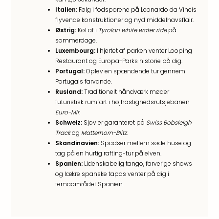
hote
Italien:
Følg i fodsporene på Leonardo da Vincis
Stor
flyvende konstruktioner og nyd middelhavsflair.
Hote
Østrig:
Køl af i
Tyrolan white water ride
på
i
sommerdage.
Køb
Luxembourg:
I hjertet af parken venter Looping
Hote
Restaurant og Europa-Parks historie på dig.
Portugal:
Oplev en spændende tur gennem
i
Portugals farvande.
Lon
Rusland:
Traditionelt håndværk møder
Hote
futuristisk rumfart i højhastighedsrutsjebanen
i
Euro-Mir
.
Paris
Schweiz:
Sjov er garanteret på
Swiss Bobsleigh
Hote
Track
og
Matterhorn-Blitz
.
i
Skandinavien:
Spadser mellem søde huse og
Wie
tag på en hurtig rafting-tur på elven.
Hote
Spanien:
Lidenskabelig tango, farverige shows
i
og lækre spanske tapas venter på dig i
Ams
temaområdet Spanien.
Hote
i
Mün