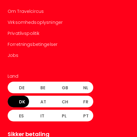
Om Travelcircus
Virksomhedsoplysninger
Privatlivspolitik
Forretningsbetingelser
Jobs
Land
DE
BE
GB
NL
DK
AT
CH
FR
ES
IT
PL
PT
Sikker betaling