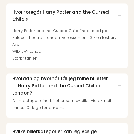
Kroa
Crv
Hvor foregår Harry Potter and the Cursed
Luka
Child ?
Hote
IN
Harry Potter and the Cursed Child finder sted på
Biog
Palace Theatre i London. Adressen er: 113 Shaftesbury
Unde
Ave
Entr
W1D 5AY London
&
Storbritanien
4*
hote
Udsti
Hvordan og hvornår får jeg mine billetter
The
Mak
til Harry Potter and the Cursed Child i
of
London?
Harr
Du modtager dine billetter som e-billet via e-mail
Pott
mindst 3 dage før ankomst.
Lon
The
Mak
of
Hvilke billetkategorier kan jeg vælge