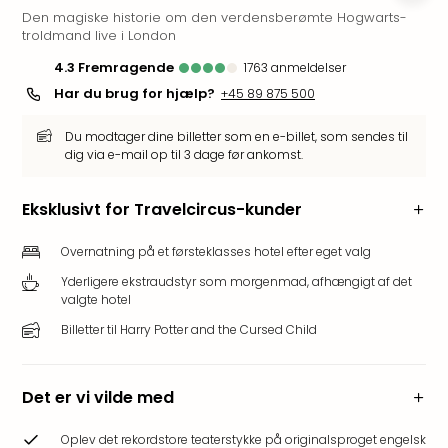
Den magiske historie om den verdensberømte Hogwarts-
i
troldmand live i London
Tysk
Trop
4.3
fremragende
1763
anmeldelser
Isla
Har du brug for hjælp?
+45 89 875 500
Berli
Rula
Du modtager dine billetter som en e-billet, som sendes til
ved
dig via e-mail op til 3 dage før ankomst.
Eur
Park
Eksklusivt for Travelcircus-kunder
The
Erdi
Overnatning på et førsteklasses hotel efter eget valg
Mün
Yderligere ekstraudstyr som morgenmad, afhængigt af det
Well
valgte hotel
Efter
dest
Billetter til Harry Potter and the Cursed Child
Well
i
Nord
Det er vi vilde med
Cent
Berli
Oplev det rekordstore teaterstykke på originalsproget engelsk