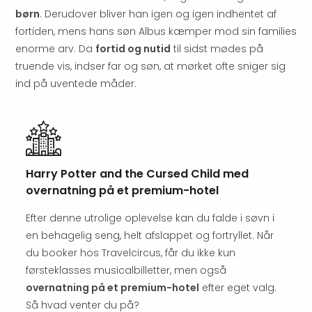
hote
børn
. Derudover bliver han igen og igen indhentet af
Stor
fortiden, mens hans søn Albus kæmper mod sin families
Hote
enorme arv. Da
fortid og nutid
til sidst mødes på
i
truende vis, indser far og søn, at mørket ofte sniger sig
Køb
ind på uventede måder.
Hote
i
Lon
Hote
i
Paris
Harry Potter and the Cursed Child med
Hote
overnatning på et premium-hotel
i
Wie
Efter denne utrolige oplevelse kan du falde i søvn i
Hote
en behagelig seng, helt afslappet og fortryllet. Når
i
du booker hos Travelcircus, får du ikke kun
Ams
førsteklasses musicalbilletter, men også
Hote
i
overnatning på et premium-hotel
efter eget valg.
Mün
Så hvad venter du på?