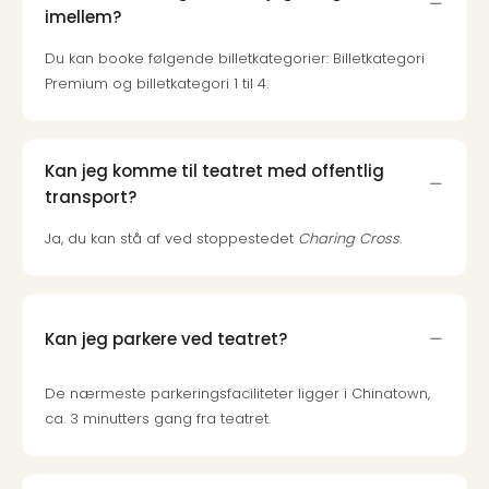
Harr
imellem?
Pott
Du kan booke følgende billetkategorier: Billetkategori
Lon
Premium og billetkategori 1 til 4.
met
tran
Ga
of
Kan jeg komme til teatret med offentlig
Thro
transport?
Stud
Tour
Ja, du kan stå af ved stoppestedet
Charing Cross
.
Alle
udsti
Sho
&
Kan jeg parkere ved teatret?
Unde
Okto
De nærmeste parkeringsfaciliteter ligger i Chinatown,
Mün
ca. 3 minutters gang fra teatret.
Louv
Mus
Alle