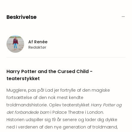
am
Mee
-
Beskrivelse
Rüg
Ost
The
Se
Af
Renée
alle
Redaktør
tilb
Hote
med
Harry Potter and the Cursed Child -
spa
teaterstykket
ved
Harz
Mugglere, pas på! Lad jer fortrylle af den magiske
Victo
fortsættelse af den nok mest kendte
Resi
Hote
troldmandshistorie. Oplev teaterstykket
Harry Potter og
-
det forbandede barn
i Palace Theatre i London.
syd
Historien udspiller sig 19 år senere og lader dig dykke
for
ned i verdenen af den nye generation af troldmænd,
Harz