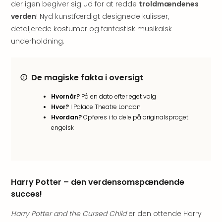
der igen begiver sig ud for at redde
troldmændenes
Myth
verden
! Nyd kunstfærdigt designede kulisser,
Heim
detaljerede kostumer og fantastisk musikalsk
-
underholdning.
i
selv
Harz
Zum
De magiske fakta i oversigt
Löw
Desi
Hvornår?
På en dato efter eget valg
Reso
Hvor?
I Palace Theatre London
&
Hvordan?
Opføres i to dele på originalsproget
engelsk
Spa
Se
alle
tilb
Well
Harry Potter – den verdensomspændende
i
succes!
Sydt
Aro
Harry Potter and the Cursed Child
er den ottende Harry
Life