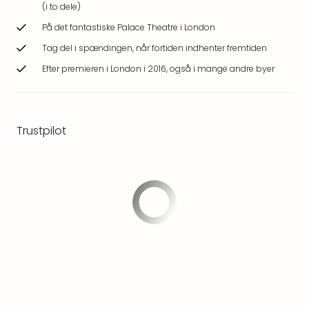
(i to dele)
Hote
Heid
På det fantastiske Palace Theatre i London
Kröp
Tag del i spændingen, når fortiden indhenter fremtiden
-
syd
Efter premieren i London i 2016, også i mange andre byer
for
Ham
Se
alle
Trustpilot
tilb
Bade
i
Nord
Rug
Ther
Stra
-
Rüg
Bade
Mari