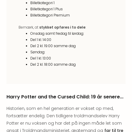
Well
Billetkategori 1
Sch
Billetkategori 1 Plus
Alpe
Billetkategori Premium
Grün
Hote
Bemærk, at
stykket opføres i to dele
:
Vier
Onsdag samt fredag til lørdag:
Jahr
Del 1 kl. 14:00
Pitzt
Del 2 kl. 19:00 samme dag
kerii
Søndag:
Del 1 kl. 13:00
–
Del 2 kl. 18:00 samme dag
adul
bout
hote
Se
alle
Harry Potter and the Cursed Child: 19 år senere...
tilb
Stor
Historien, som en hel generation er vokset op med,
Kval
fortsætter endelig: Den tidligere troldmandselev Harry
4*
Potter er nu voksen og har det på ingen måde let som
&
5*
ansat i Troldmandsministeriet, ægtemand og
far til tre