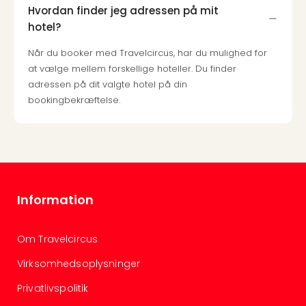
sho
Hvordan finder jeg adressen på mit
🎁
hotel?
Rejs
Gave
Når du booker med Travelcircus, har du mulighed for
til
at vælge mellem forskellige hoteller. Du finder
rejse
adressen på dit valgte hotel på din
Find
bookingbekræftelse.
den
perf
gav
Disn
Paris
Trop
Information
Isla
War
Bros.
Om Travelcircus
Stud
Tour
Virksomhedsoplysninger
Harr
Privatlivspolitik
Pott
and