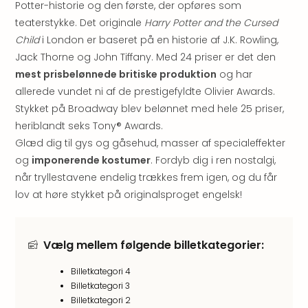
Potter-historie og den første, der opføres som
&
Bal
teaterstykke. Det originale
Harry Potter and the Cursed
Hote
Child
i London er baseret på en historie af J.K. Rowling,
Hote
Jack Thorne og John Tiffany. Med 24 priser er det den
Gas
mest prisbelønnede britiske produktion
og har
Joch
allerede vundet ni af de prestigefyldte Olivier Awards.
Se
Stykket på Broadway blev belønnet med hele 25 priser,
alle
heriblandt seks Tony® Awards.
tilb
Kort
Glæd dig til gys og gåsehud, masser af specialeffekter
ferie
og
imponerende kostumer
. Fordyb dig i ren nostalgi,
i
når tryllestavene endelig trækkes frem igen, og du får
Østr
lov at høre stykket på originalsproget engelsk!
Crys
Gar
Gou
Vælg mellem følgende billetkategorier:
&
Win
Billetkategori 4
Hote
Billetkategori 3
Aust
Billetkategori 2