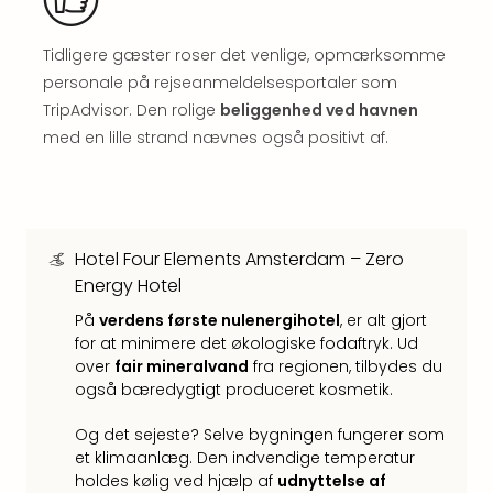
&
Bal
Tidligere gæster roser det venlige, opmærksomme
Hote
Hote
personale på rejseanmeldelsesportaler som
Gas
TripAdvisor. Den rolige
beliggenhed ved havnen
Joch
med en lille strand nævnes også positivt af.
Se
alle
tilb
Kort
ferie
Hotel Four Elements Amsterdam – Zero
i
Energy Hotel
Østr
På
verdens første nulenergihotel
, er alt gjort
Crys
for at minimere det økologiske fodaftryk. Ud
Gar
over
fair mineralvand
fra regionen, tilbydes du
Gou
også bæredygtigt produceret kosmetik.
&
Win
Og det sejeste? Selve bygningen fungerer som
Hote
et klimaanlæg. Den indvendige temperatur
Aust
holdes kølig ved hjælp af
udnyttelse af