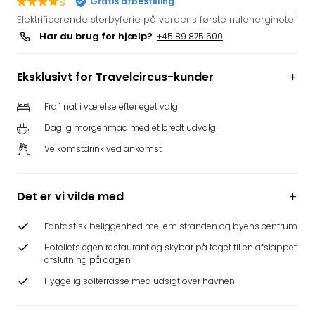
s
Gratis afbestilling
i
Elektrificerende storbyferie på verdens første nulenergihotel
Tysk
Har du brug for hjælp?
+45 89 875 500
Trop
Isla
Berli
Eksklusivt for Travelcircus-kunder
Rula
ved
Fra 1 nat i værelse efter eget valg
Eur
Daglig morgenmad med et bredt udvalg
Park
Velkomstdrink ved ankomst
The
Erdi
Mün
Det er vi vilde med
Well
Efter
Fantastisk beliggenhed mellem stranden og byens centrum
dest
Well
Hotellets egen restaurant og skybar på taget til en afslappet
i
afslutning på dagen
Nord
Hyggelig solterrasse med udsigt over havnen
Cent
Berli