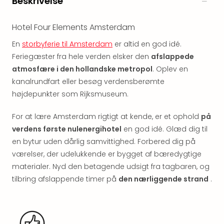
Beskrivelse
Myth
Heim
Hotel Four Elements Amsterdam
-
i
En
storbyferie til Amsterdam
er altid en god idé.
selv
Feriegæster fra hele verden elsker den
afslappede
Harz
atmosfære i den hollandske metropol
. Oplev en
Zum
kanalrundfart eller besøg verdensberømte
Löw
højdepunkter som Rijksmuseum.
Desi
Reso
For at lære Amsterdam rigtigt at kende, er et ophold
på
&
verdens første nulenergihotel
en god idé. Glæd dig til
Spa
Se
en bytur uden dårlig samvittighed. Forbered dig på
alle
værelser, der udelukkende er bygget af bæredygtige
tilb
materialer. Nyd den betagende udsigt fra tagbaren, og
Well
tilbring afslappende timer på
den nærliggende strand
.
i
Sydt
Aro
Life