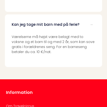
the
curs
chil
Heid
Kan jeg tage mit barn med på ferie?
Park
Alle
Gave
Værelserne må højst være belagt med to
Om
voksne og et barn til og med 2 år, som kan sove
Trav
gratis i forældrenes seng. For en barneseng
Trav
betaler du ca. 10 €/nat.
Om
Trav
Om
os
Job
hos
Trav
Information
Brug
og
forr
Om Travelcircus