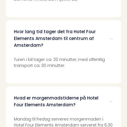
Harr
Pott
Lon
met
tran
Hvor lang tid tager det fra Hotel Four
Ga
Elements Amsterdam til centrum af
of
Amsterdam?
Thro
Stud
Turen i bil tager ca. 20 minutter, med offentlig
Tour
transport ca. 30 minutter.
Alle
udsti
Sho
&
Unde
Okto
Hvad er morgenmadstiderne på Hotel
Mün
Four Elements Amsterdam?
Louv
Mus
Mandag til fredag serveres morgenmaden i
Alle
Hotel Four Elements Amsterdam serveret fra 6.30