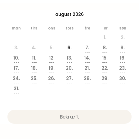
Hote
Heid
august 2026
Kröp
-
man
tirs
ons
tors
fre
lør
søn
syd
1.
2.
for
Ham
3.
4.
5.
6.
7.
8.
9.
Se
---
---
---
10.
11.
12.
13.
14.
15.
16.
alle
---
---
---
---
---
---
---
tilb
17.
18.
19.
20.
21.
22.
23.
Bade
---
---
---
---
---
---
---
24.
25.
26.
27.
28.
29.
30.
i
---
---
---
---
---
---
---
Nord
31.
Rug
---
Ther
Stra
-
Bekræft
Rüg
Bade
Mari