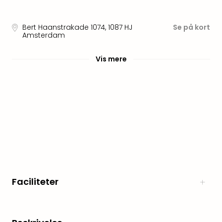
am
Mee
-
Bert Haanstrakade 1074
,
1087 HJ
Se på kort
Rüg
Amsterdam
Ost
The
Vis mere
Se
alle
tilb
Hote
med
spa
ved
Harz
Victo
Resi
Hote
Faciliteter
-
syd
for
Harz