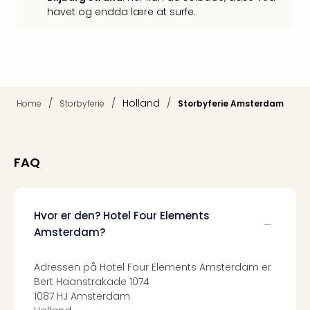
Hote
havet og endda lære at surfe.
i
Bud
Se
alle
tilb
Hote
/
/
Holland
/
Home
Storbyferie
Storbyferie Amsterdam
i
Nord
Hote
i
FAQ
Berli
Hote
i
Hvor er den? Hotel Four Elements
Ham
Amsterdam?
Se
alle
tilb
Adressen på Hotel Four Elements Amsterdam er
Hote
Bert Haanstrakade 1074
i
1087 HJ Amsterdam