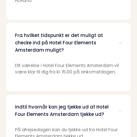
Kroa
Holland
Crv
Luka
Hote
IN
Biog
Fra hvilket tidspunkt er det muligt at
Unde
checke ind på Hotel Four Elements
Entr
Amsterdam muligt?
&
4*
Dit værelse i Hotel Four Elements Amsterdam vil
hote
være klar til dig fra kl. 15.00 på ankomstdagen.
Udsti
The
Mak
of
Harr
Indtil hvornår kan jeg tjekke ud af Hotel
Pott
Lon
Four Elements Amsterdam tjekke ud?
The
Mak
På afrejsedagen kan du tjekke ud fra Hotel Four
of
Elements Amsterdam tjekke ud.