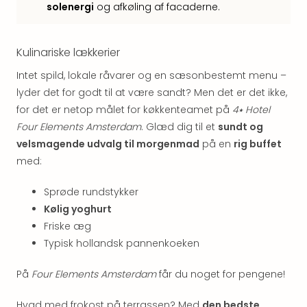
Well
solenergi
og afkøling af facaderne.
Sch
Alpe
Grün
Kulinariske lækkerier
Hote
Intet spild, lokale råvarer og en sæsonbestemt menu –
Vier
Jahr
lyder det for godt til at være sandt? Men det er det ikke,
Pitzt
for det er netop målet for køkkenteamet på
4⭑ Hotel
kerii
Four Elements Amsterdam
. Glæd dig til et
sundt og
–
velsmagende udvalg til morgenmad
på en
rig buffet
adul
med:
bout
hote
Sprøde rundstykker
Se
Kølig yoghurt
alle
Friske æg
tilb
Stor
Typisk hollandsk pannenkoeken
Kval
4*
På
Four Elements Amsterdam
får du noget for pengene!
&
5*
Hvad med frokost på terrassen? Med
den bedste