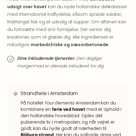
hote
udsigt over havet
kan du nyde hollandske delikatesser
Stor
med international indflydelse, såsom sprøde salater,
Hote
friskfanget fisk og et udvalg af supper. Om aftenen kan
i
du fortsætte med stor fornøjelse. Der venter dig
Køb
kreationer, som vil glæde dig. Alle ingredienser er
Hote
i
naturligvis
markedsfriske og sæsonbetonede
.
Lon
Hote
Dine inkluderede tjenester:
Den daglige
i
morgenmad er allerede inkluderet for dig.
Paris
Hote
i
Wie
Strandferie i Amsterdam
Hote
På hotellet
Four Elements Amsterdam
kan du
i
kombinere en
ferie ved havet
med et ophold i
Ams
den hollandske hovedstad. Oplev det
Hote
pulserende liv i metropolen, og når vejret er
i
godt, kan du nyde godt af nærheden til
Mün
Blijburg strand
. Her kan du solbade, dase ved