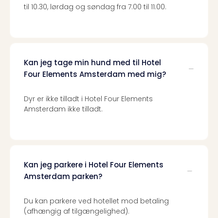
sho
til 10.30, lørdag og søndag fra 7.00 til 11.00.
🎁
Rejs
Gave
til
rejse
Kan jeg tage min hund med til Hotel
Find
Four Elements Amsterdam med mig?
den
perf
gav
Dyr er ikke tilladt i Hotel Four Elements
Amsterdam ikke tilladt.
Disn
Paris
Trop
Isla
War
Bros.
Kan jeg parkere i Hotel Four Elements
Stud
Amsterdam parken?
Tour
Harr
Du kan parkere ved hotellet mod betaling
Pott
(afhængig af tilgængelighed).
and