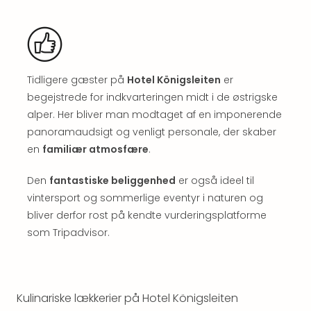
Well
Sch
Alpe
Grün
Hote
Vier
Tidligere gæster på
Hotel Königsleiten
er
Jahr
begejstrede for indkvarteringen midt i de østrigske
Pitzt
alper. Her bliver man modtaget af en imponerende
kerii
panoramaudsigt og venligt personale, der skaber
–
en
familiær atmosfære
.
adul
bout
Den
fantastiske beliggenhed
er også ideel til
hote
vintersport og sommerlige eventyr i naturen og
Se
alle
bliver derfor rost på kendte vurderingsplatforme
tilb
som Tripadvisor.
Stor
Kval
4*
&
Kulinariske lækkerier på Hotel Königsleiten
5*