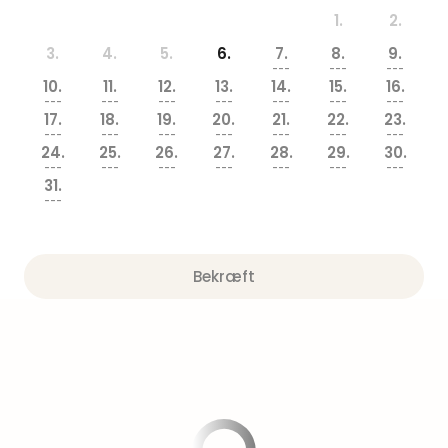
am
1.
2.
Mee
-
3.
4.
5.
6.
7.
8.
9.
Rüg
---
---
---
10.
11.
12.
13.
14.
15.
16.
Ost
---
---
---
---
---
---
---
The
17.
18.
19.
20.
21.
22.
23.
Se
---
---
---
---
---
---
---
24.
25.
26.
27.
28.
29.
30.
alle
---
---
---
---
---
---
---
tilb
31.
Hote
---
med
spa
ved
Bekræft
Harz
Victo
Resi
Hote
-
syd
for
Harz