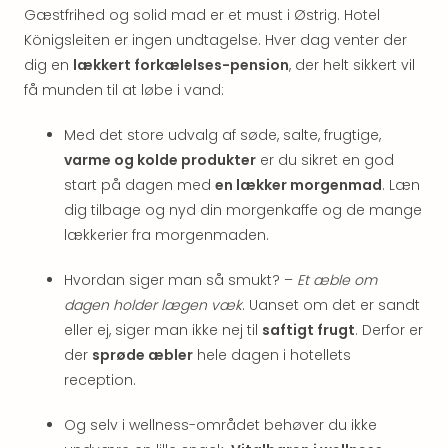
hote
Gæstfrihed og solid mad er et must i Østrig. Hotel
Stor
Königsleiten er ingen undtagelse. Hver dag venter der
Hote
dig en
lækkert forkælelses-pension
, der helt sikkert vil
i
få munden til at løbe i vand:
Køb
Hote
Med det store udvalg af søde, salte, frugtige,
i
varme og kolde produkter
er du sikret en god
Lon
start på dagen med
en lækker morgenmad
. Læn
Hote
dig tilbage og nyd din morgenkaffe og de mange
i
Paris
lækkerier fra morgenmaden.
Hote
i
Hvordan siger man så smukt? –
Et æble om
Wie
dagen holder lægen væk
. Uanset om det er sandt
Hote
eller ej, siger man ikke nej til
saftigt frugt
. Derfor er
i
der
sprøde æbler
hele dagen i hotellets
Ams
reception.
Hote
i
Og selv i wellness-området behøver du ikke
Mün