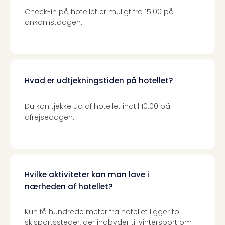
the
Check-in på hotellet er muligt fra 15:00 på
curs
ankomstdagen.
chil
Heid
Park
Alle
Gave
Hvad er udtjekningstiden på hotellet?
Om
Trav
Du kan tjekke ud af hotellet indtil 10:00 på
Trav
afrejsedagen.
Om
Trav
Om
os
Job
Hvilke aktiviteter kan man lave i
hos
Trav
nærheden af hotellet?
Brug
og
Kun få hundrede meter fra hotellet ligger to
forr
skisportssteder, der indbyder til vintersport om