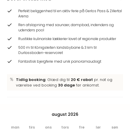
Hote
Heid
Perfekt beliggenhed til en aktiv ferie på Gerlos Pass & Zillertal
Kröp
Arena
-
Ren afslapning med saunaer, dampbad, indendørs og
syd
udendørs pool
for
Rustikke kulinariske lækkerier lavet af regionale produkter
Ham
Se
500 m til Königsleiten landsbybane & 3 km til
Durlassboden-reservoiret
alle
tilb
Fantastisk bjergferie med unik panoramaudsigt
Bade
i
Nord
Tidlig booking
: Glæd dig til
20 € rabat
pr. nat og
værelse ved booking
30 dage
før ankomst.
Rug
Ther
Stra
-
Rüg
august 2026
Bade
Mari
man
tirs
ons
tors
fre
lør
søn