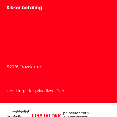
Sikker betaling
©
2026
, Travelcircus
Indstillinger for privatlivets fred
1.775,00
pr. person for 2
1.189,00 DKK
DKK
fra
overnatninger