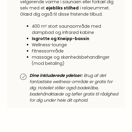
velgørende varme i saunaen eller forkæl dig
Harr
selv med et
øjebliks stilhed
i relaxrummet.
Pott
Glæd dig også til disse fristende tilbud:
Lon
met
400 m² stort saunaområde med
tran
dampbad og infrarød kabine
Ga
Isgrotte og Kneipp-bassin
of
Wellness-lounge
Thro
Fitnessområde
Stud
massage og skønhedsbehandlinger
Tour
(mod betaling)
Alle
udsti
Dine inkluderede ydelser:
Brug af det
Sho
fantastiske wellness-område er gratis for
dig. Hotellet stiller også badekåbe,
&
badehåndklæde og tøfler gratis til rådighed
Unde
for dig under hele dit ophold.
Okto
Mün
Louv
Mus
Alle