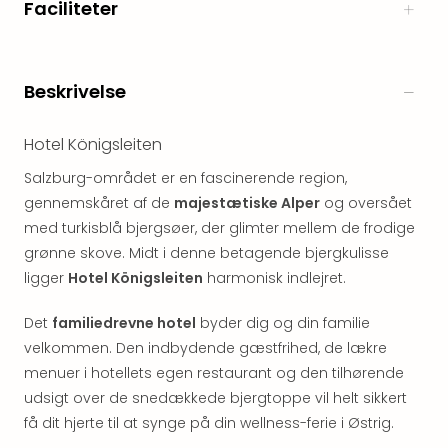
Faciliteter
&
Bal
Hote
Hote
Beskrivelse
Gas
Joch
Se
Hotel Königsleiten
alle
Salzburg-området er en fascinerende region,
tilb
gennemskåret af de
majestætiske Alper
og oversået
Kort
med turkisblå bjergsøer, der glimter mellem de frodige
ferie
i
grønne skove. Midt i denne betagende bjergkulisse
Østr
ligger
Hotel Königsleiten
harmonisk indlejret.
Crys
Gar
Det
familiedrevne hotel
byder dig og din familie
Gou
velkommen. Den indbydende gæstfrihed, de lækre
&
menuer i hotellets egen restaurant og den tilhørende
Win
udsigt over de snedækkede bjergtoppe vil helt sikkert
Hote
få dit hjerte til at synge på din wellness-ferie i Østrig.
Aust