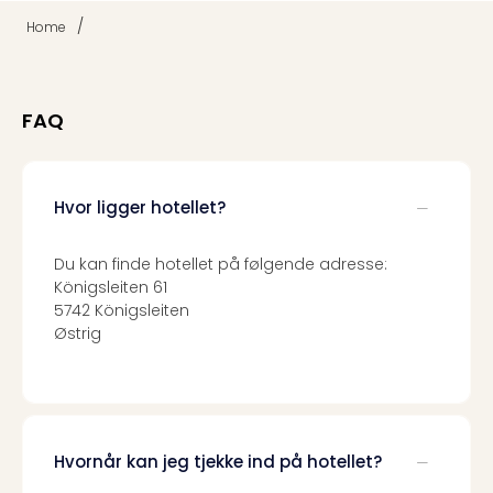
sho
/
Home
🎁
Rejs
Gave
til
FAQ
rejse
Find
den
perf
Hvor ligger hotellet?
gav
Disn
Du kan finde hotellet på følgende adresse:
Paris
Königsleiten 61
Trop
5742 Königsleiten
Isla
Østrig
War
Bros.
Stud
Tour
Harr
Hvornår kan jeg tjekke ind på hotellet?
Pott
and