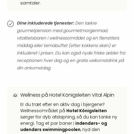
Kroa
samtaler.
Crv
Luka
Hote
Dine inkluderede tjenester:
Den lækre
IN
gourmetpension med gourmetmorgenmad,
Biog
vitalitetsbaren i wellnessområdet og en flerretters
Unde
middag eller temabuffet (efter kokkens skøn) er
Entr
&
inkluderet i prisen. Du kan også nyde friske æbler fra
4*
receptionen hver dag og en gratis velkomstdrink på
hote
din ankomstdag.
Udsti
The
Mak
of
Wellness på Hotel Königsleiten Vital Alpin
Harr
Er du træt efter en aktiv dag i bjergene?
Pott
Wellnessområdet på
Hotel Königsleiten
Lon
sørger for dyb afslapning, så du kan tanke ny
The
energi. Tag et par baner i
indendørs- og
Mak
udendørs swimmingpoolen
, nyd den
of