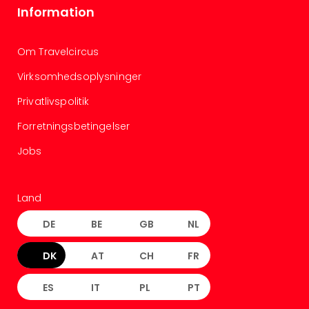
Information
Om Travelcircus
Virksomhedsoplysninger
Privatlivspolitik
Forretningsbetingelser
Jobs
Land
DE
BE
GB
NL
DK
AT
CH
FR
ES
IT
PL
PT