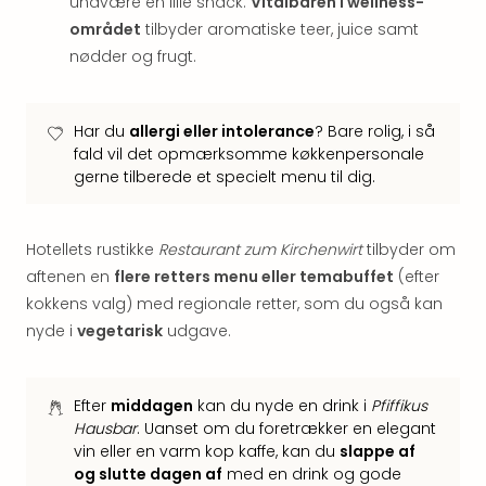
undvære en lille snack.
Vitalbaren i wellness-
Hote
området
tilbyder aromatiske teer, juice samt
i
Bud
nødder og frugt.
Se
alle
tilb
Har du
allergi eller intolerance
? Bare rolig, i så
Hote
fald vil det opmærksomme køkkenpersonale
i
gerne tilberede et specielt menu til dig.
Nord
Hote
i
Hotellets rustikke
Restaurant zum Kirchenwirt
tilbyder om
Berli
aftenen en
flere retters menu eller temabuffet
(efter
Hote
kokkens valg) med regionale retter, som du også kan
i
nyde i
vegetarisk
udgave.
Ham
Se
alle
Efter
middagen
kan du nyde en drink i
Pfiffikus
tilb
Hausbar
. Uanset om du foretrækker en elegant
Hote
vin eller en varm kop kaffe, kan du
slappe af
i
og slutte dagen af
med en drink og gode