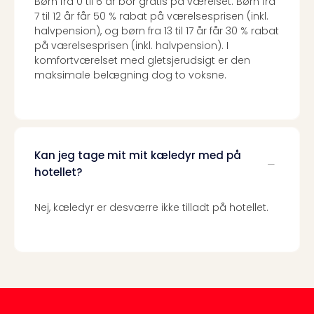
Børn fra 0 til 6 år bor gratis på værelset. Børn fra
7 til 12 år får 50 % rabat på værelsesprisen (inkl.
halvpension), og børn fra 13 til 17 år får 30 % rabat
på værelsesprisen (inkl. halvpension). I
komfortværelset med gletsjerudsigt er den
maksimale belægning dog to voksne.
Kan jeg tage mit mit kæledyr med på
hotellet?
Nej, kæledyr er desværre ikke tilladt på hotellet.