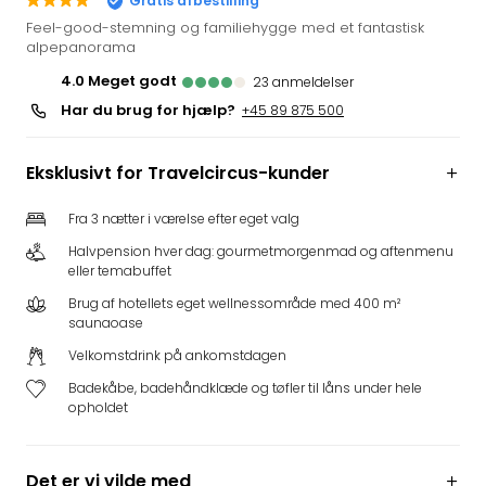
Gratis afbestilling
i
Feel-good-stemning og familiehygge med et fantastisk
Tysk
alpepanorama
Trop
4.0
meget godt
23
anmeldelser
Isla
Har du brug for hjælp?
+45 89 875 500
Berli
Rula
ved
Eksklusivt for Travelcircus-kunder
Eur
Park
Fra 3 nætter i værelse efter eget valg
The
Halvpension hver dag: gourmetmorgenmad og aftenmenu
Erdi
eller temabuffet
Mün
Brug af hotellets eget wellnessområde med 400 m²
Well
saunaoase
Efter
dest
Velkomstdrink på ankomstdagen
Well
Badekåbe, badehåndklæde og tøfler til låns under hele
i
opholdet
Nord
Cent
Berli
Det er vi vilde med