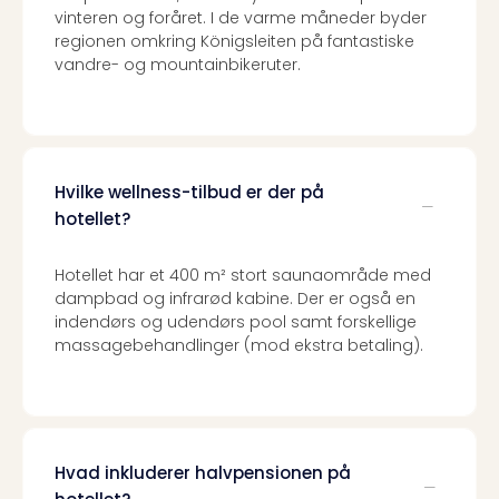
Priva
vinteren og foråret. I de varme måneder byder
Virk
regionen omkring Königsleiten på fantastiske
Mer
vandre- og mountainbikeruter.
bær
rejse
med
Trav
Såd
Hvilke wellness-tilbud er der på
gør
hotellet?
vi
vore
Hotellet har et 400 m² stort saunaområde med
rejse
dampbad og infrarød kabine. Der er også en
mer
indendørs og udendørs pool samt forskellige
bær
massagebehandlinger (mod ekstra betaling).
Hvad inkluderer halvpensionen på