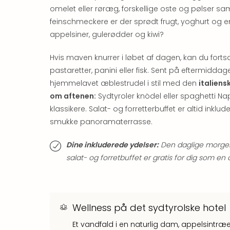
omelet eller røræg, forskellige oste og pølser s
feinschmeckere er der sprødt frugt, yoghurt og 
appelsiner, gulerødder og kiwi?
Hvis maven knurrer i løbet af dagen, kan du fortsæ
pastaretter, panini eller fisk. Sent på efterm
hjemmelavet æblestrudel i stil med den
italiens
om aftenen:
Sydtyroler knödel eller spaghetti Nap
klassikere. Salat- og forretterbuffet er altid i
smukke panoramaterrasse.
Dine inkluderede ydelser:
Den daglige morgen
salat- og forretbuffet er gratis for dig som en
Wellness på det sydtyrolske hotel
Et vandfald i en naturlig dam, appelsintr