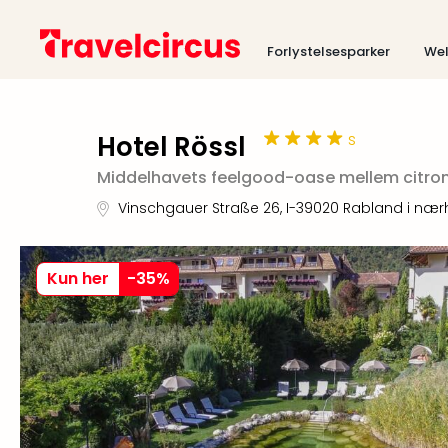
Forlystelsesparker
Wel
s
Hotel Rössl
Middelhavets feelgood-oase mellem citro
Vinschgauer Straße 26
,
I-39020
Rabland i nær
Kun her
-
35
%