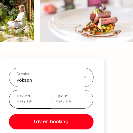
Gæster
voksen
Tjek ind
Tjek ud
Vælg dato
Vælg dato
Lav en booking