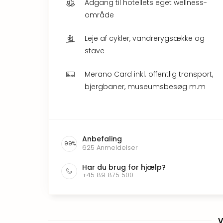
Adgang til hotellets eget wellness-
område
Leje af cykler, vandrerygsække og
stave
Merano Card inkl. offentlig transport,
bjergbaner, museumsbesøg m.m
Anbefaling
99
%
625
Anmeldelser
Har du brug for hjælp?
+45 89 875 500
V