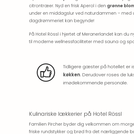
citrontræer. Nyd en frisk Aperol i den
grønne blo
under en middagslur ved naturdammen – med udsigt
dagdrømmeriet kan begynde!
På Hotel Rössl i hjertet af Meranerlandet kan du
til moderne wellnessfaciliteter med sauna og sp
Tidligere gæster på hotellet er
køkken
. Derudover roses de lu
imødekommende personale.
Kulinariske lækkerier på Hotel Rössl
Familien Pircher byder dig velkommen om mor
friske rundstykker og brød fra det nærliggende b