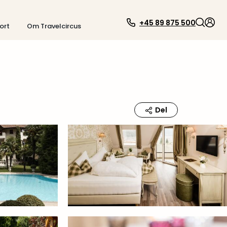
+45 89 875 500
ort
Om Travelcircus
Del