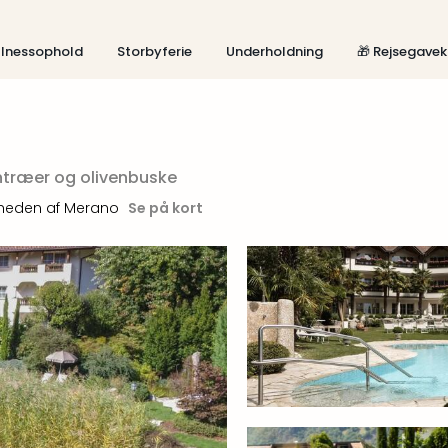
lnessophold
Storbyferie
Underholdning
🎁 Rejsegavek
ntræer og olivenbuske
heden af Merano
Se på kort