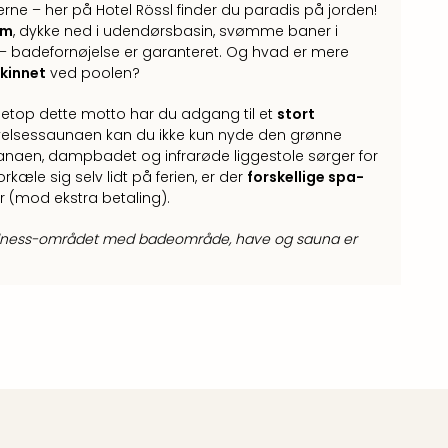
rne – her på Hotel Rössl finder du paradis på jorden!
am
, dykke ned i udendørsbasin, svømme baner i
 – badefornøjelse er garanteret. Og hvad er mere
skinnet
ved poolen?
 netop dette motto har du adgang til et
stort
plevelsessaunaen kan du ikke kun nyde den grønne
anaen, dampbadet og infrarøde liggestole sørger for
orkæle sig selv lidt på ferien, er der
forskellige spa-
 (mod ekstra betaling).
llness-området med badeområde, have og sauna er