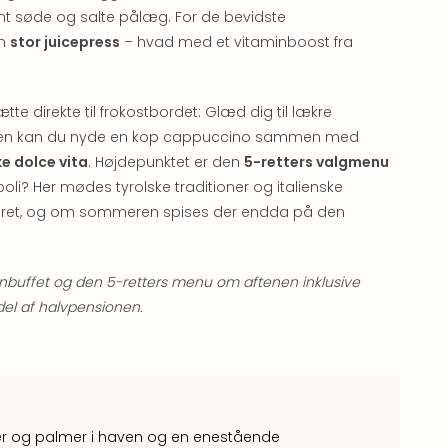
amt søde og salte pålæg. For de bevidste
en
stor juicepress
– hvad med et vitaminboost fra
tte direkte til frokostbordet: Glæd dig til lækre
iddagen kan du nyde en kop cappuccino sammen med
ke dolce vita
. Højdepunktet er den
5-retters valgmenu
oli? Her mødes tyrolske traditioner og italienske
nkluderet, og om sommeren spises der endda på den
buffet og den 5-retters menu om aftenen inklusive
 del af halvpensionen.
æer og palmer i haven og en enestående