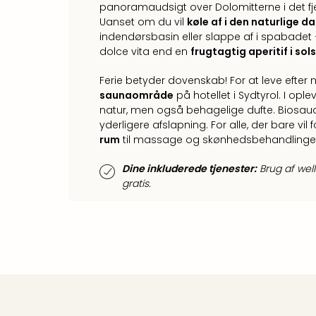
panoramaudsigt over Dolomitterne i det fje
Uanset om du vil
køle af i den naturlige d
indendørsbasin eller slappe af i spabadet
dolce vita end en
frugtagtig aperitif i sol
Ferie betyder dovenskab! For at leve efter
saunaområde
på hotellet i Sydtyrol. I o
natur, men også behagelige dufte. Biosau
yderligere afslapning. For alle, der bare vil f
rum
til massage og skønhedsbehandlinger
Dine inkluderede tjenester:
Brug af we
gratis.