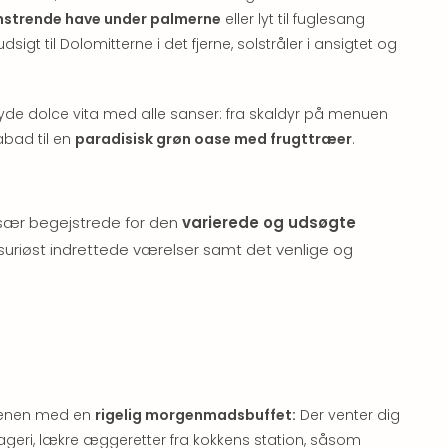
mstrende have under palmerne
eller lyt til fuglesang
 til Dolomitterne i det fjerne, solstråler i ansigtet og
 nyde dolce vita med alle sanser: fra skaldyr på menuen
abad til en
paradisisk grøn oase med frugttræer
.
 især begejstrede for den
varierede og udsøgte
ksuriøst indrettede værelser samt det venlige og
genen med en
rigelig morgenmadsbuffet:
Der venter dig
ageri, lækre æggeretter fra kokkens station, såsom