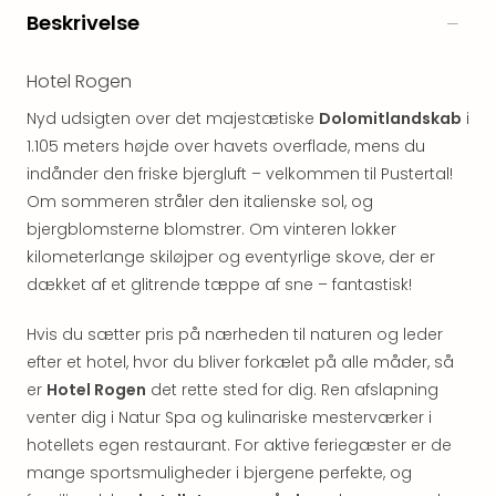
&
Beskrivelse
Bal
Hote
Hotel Rogen
Hote
Gas
Nyd udsigten over det majestætiske
Dolomitlandskab
i
Joch
1.105 meters højde over havets overflade, mens du
Se
indånder den friske bjergluft – velkommen til Pustertal!
alle
Om sommeren stråler den italienske sol, og
tilb
Kort
bjergblomsterne blomstrer. Om vinteren lokker
ferie
kilometerlange skiløjper og eventyrlige skove, der er
i
dækket af et glitrende tæppe af sne – fantastisk!
Østr
Crys
Hvis du sætter pris på nærheden til naturen og leder
Gar
efter et hotel, hvor du bliver forkælet på alle måder, så
Gou
er
Hotel Rogen
det rette sted for dig. Ren afslapning
&
venter dig i Natur Spa og kulinariske mesterværker i
Win
hotellets egen restaurant. For aktive feriegæster er de
Hote
Aust
mange sportsmuligheder i bjergene perfekte, og