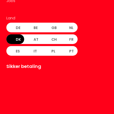
Jobs
Land
DE
BE
GB
NL
DK
AT
CH
FR
ES
IT
PL
PT
Sikker betaling