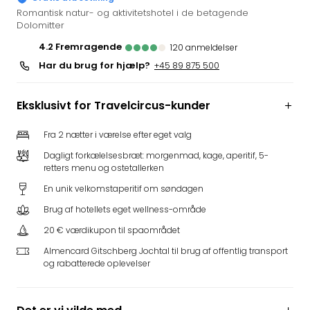
i
Romantisk natur- og aktivitetshotel i de betagende
Dolomitter
Tysk
Trop
4.2
fremragende
120
anmeldelser
Isla
Har du brug for hjælp?
+45 89 875 500
Berli
Rula
ved
Eksklusivt for Travelcircus-kunder
Eur
Park
Fra 2 nætter i værelse efter eget valg
The
Dagligt forkælelsesbræt: morgenmad, kage, aperitif, 5-
Erdi
retters menu og ostetallerken
Mün
En unik velkomstaperitif om søndagen
Well
Brug af hotellets eget wellness-område
Efter
dest
20 € værdikupon til spaområdet
Well
Almencard Gitschberg Jochtal til brug af offentlig transport
i
og rabatterede oplevelser
Nord
Cent
Berli