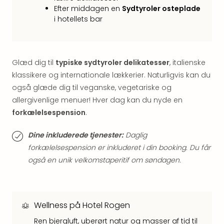
Hote
Efter middagen en
Sydtyroler osteplade
i
i hotellets bar
Bud
Se
alle
tilb
Glæd dig til
typiske sydtyroler delikatesser
, italienske
Hote
klassikere og internationale lækkerier. Naturligvis kan du
i
også glæde dig til veganske, vegetariske og
Nord
allergivenlige menuer! Hver dag kan du nyde en
Hote
forkælelsespension
.
i
Berli
Dine inkluderede tjenester:
Daglig
Hote
i
forkælelsespension er inkluderet i din booking. Du får
Ham
også en unik velkomstaperitif om søndagen.
Se
alle
tilb
Hote
Wellness på Hotel Rogen
i
Ren bjergluft, uberørt natur og masser af tid til