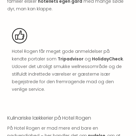
Well
familier elsker
hotellets egen gård
med mange søde
Sch
dyr, man kan klappe.
Alpe
Grün
Hote
Vier
Jahr
Pitzt
Hotel Rogen får meget gode anmeldelser på
kerii
kendte portaler som
Tripadvisor
og
HolidayCheck
.
–
Udover det utroligt smukke wellnessområde og de
adul
bout
stilfuldt indrettede værelser er gæsterne især
hote
begejstrede for den fremragende mad og den
Se
venlige service.
alle
tilb
Stor
Kval
Kulinariske lækkerier på Hotel Rogen
4*
&
På Hotel Rogen er mad mere end bare en
5*
nødvendighed – her handler det om
nydelse
, om at