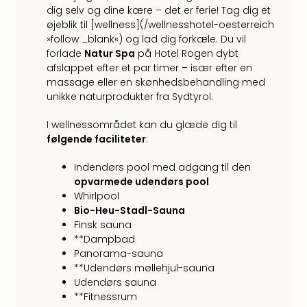
Kroa
dig selv og dine kære – det er ferie! Tag dig et
Crv
øjeblik til [wellness](/wellnesshotel-oesterreich
Luka
»follow _blank«) og lad dig forkæle. Du vil
Hote
forlade
Natur Spa
på Hotel Rogen dybt
IN
afslappet efter et par timer – især efter en
Biog
massage eller en skønhedsbehandling med
Unde
unikke naturprodukter fra Sydtyrol.
Entr
&
I wellnessområdet kan du glæde dig til
4*
følgende faciliteter
:
hote
Udsti
Indendørs pool med adgang til den
The
opvarmede udendørs pool
Mak
Whirlpool
of
Bio-Heu-Stadl-Sauna
Finsk sauna
Harr
**Dampbad
Pott
Panorama-sauna
Lon
**Udendørs møllehjul-sauna
The
Udendørs sauna
Mak
**Fitnessrum
of