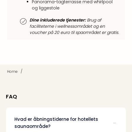
Panorama-tagterrasse med whirlpool
Harr
og liggestole
Pott
Lon
Dine inkluderede tjenester:
Brug af
met
faciliteterne i wellnessområdet og en
tran
voucher på 20 euro til spaområdet er gratis.
Ga
of
Thro
Stud
Tour
Alle
/
Home
udsti
Sho
&
Unde
FAQ
Okto
Mün
Louv
Hvad er åbningstiderne for hotellets
Mus
saunaområde?
Alle