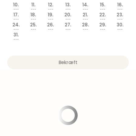
am
10.
11.
12.
13.
14.
15.
16.
Mee
---
---
---
---
---
---
---
-
17.
18.
19.
20.
21.
22.
23.
---
---
---
---
---
---
---
Rüg
24.
25.
26.
27.
28.
29.
30.
Ost
---
---
---
---
---
---
---
The
31.
---
Se
alle
tilb
Hote
Bekræft
med
spa
ved
Harz
Victo
Resi
Hote
-
syd
for
Harz