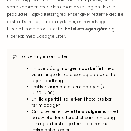
hote
være sammen med dem, man elsker, og om lokale
Stor
produkter. Højkvalitetsingredienser giver retterne det lille
Hote
ekstra. De retter, du kan nyde her, er hovedsageligt
i
tilberedt med produkter fra
hotellets egen gård
og
Køb
tilberedt med udsøgte urter.
Hote
i
Lon
Hote
Forplejningen omfatter:
i
En overdådig
morgenmadsbuffet
med
Paris
vitaminrige delikatesser og produkter fra
Hote
egen landbrug
i
Lækker
kage
om eftermiddagen (kl.
Wie
14.30-17.00)
Hote
En lille
aperitif-tallerken
i hotellets bar
i
før middagen
Ams
Om aftenen en
5-retters valgmenu
med
Hote
salat- eller forretterbuffet samt en gang
i
om ugen forskellige temaaftener med
Mün
lækre delikatesser