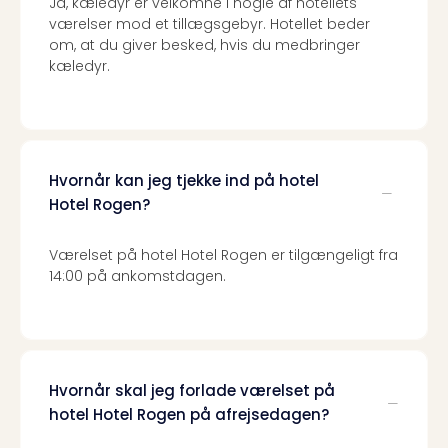
Ja, kæledyr er velkomne i nogle af hotellets
the
værelser mod et tillægsgebyr. Hotellet beder
curs
om, at du giver besked, hvis du medbringer
chil
kæledyr.
Heid
Park
Alle
Gave
Om
Hvornår kan jeg tjekke ind på hotel
Trav
Hotel Rogen?
Trav
Om
Værelset på hotel Hotel Rogen er tilgængeligt fra
Trav
14:00 på ankomstdagen.
Om
os
Job
hos
Trav
Hvornår skal jeg forlade værelset på
Brug
hotel Hotel Rogen på afrejsedagen?
og
forr