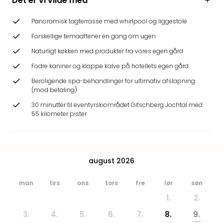
Det er vi vilde med
Hote
Heid
Panoramisk tagterrasse med whirlpool og liggestole
Kröp
Forskellige temaaftener en gang om ugen
-
syd
Naturligt køkken med produkter fra vores egen gård
for
Fodre kaniner og klappe kalve på hotellets egen gård
Ham
Beroligende spa-behandlinger for ultimativ afslapning
Se
(mod betaling)
alle
tilb
30 minutter til eventyrskiområdet Gitschberg Jochtal med
55 kilometer pister
Bade
i
Nord
Rug
Ther
august 2026
Stra
-
man
tirs
ons
tors
fre
lør
søn
Rüg
1.
2.
Bade
Mari
3.
4.
5.
6.
7.
8.
9.
---