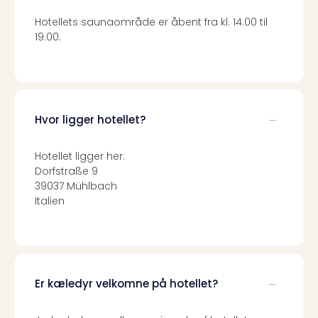
sho
🎁
Hotellets saunaområde er åbent fra kl. 14.00 til
Rejs
19.00.
Gave
til
rejse
Find
den
Hvor ligger hotellet?
perf
gav
Hotellet ligger her:
Disn
Dorfstraße 9
Paris
39037 Mühlbach
Trop
Italien
Isla
War
Bros.
Stud
Tour
Er kæledyr velkomne på hotellet?
Harr
Pott
and