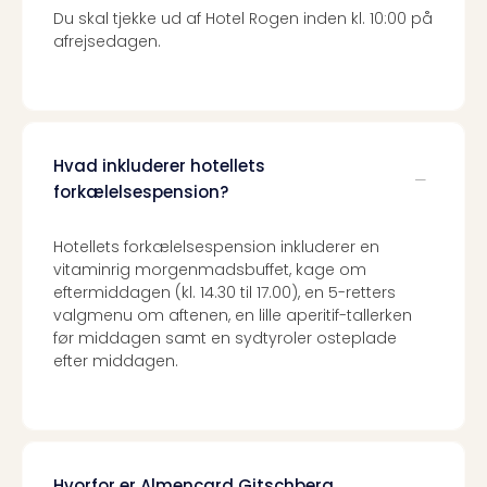
Priva
Du skal tjekke ud af Hotel Rogen inden kl. 10:00 på
Virk
afrejsedagen.
Mer
bær
rejse
med
Trav
Hvad inkluderer hotellets
Såd
forkælelsespension?
gør
vi
Hotellets forkælelsespension inkluderer en
vore
vitaminrig morgenmadsbuffet, kage om
rejse
eftermiddagen (kl. 14.30 til 17.00), en 5-retters
mer
valgmenu om aftenen, en lille aperitif-tallerken
bær
før middagen samt en sydtyroler osteplade
efter middagen.
Hvorfor er Almencard Gitschberg