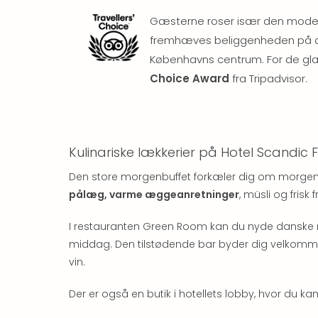
Gæsterne roser især den moderne
fremhæves beliggenheden på de
Københavns centrum. For de gl
Choice Award
fra Tripadvisor.
Kulinariske lækkerier på Hotel Scandic 
Den store morgenbuffet forkæler dig om morgen
pålæg, varme æggeanretninger
, müsli og frisk 
I restauranten Green Room kan du nyde danske rett
middag. Den tilstødende bar byder dig velkommen 
vin.
Der er også en butik i hotellets lobby, hvor du k