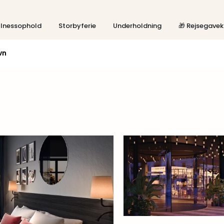
lnessophold
Storbyferie
Underholdning
🎁 Rejsegavek
vn