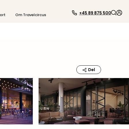
+45 89 875 500
ort
Om Travelcircus
Del