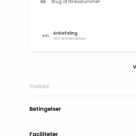
Brug af fitnessrummet
Anbefaling
88
%
1.511
Anmeldelser
V
Trustpilot
Betingelser
Faciliteter