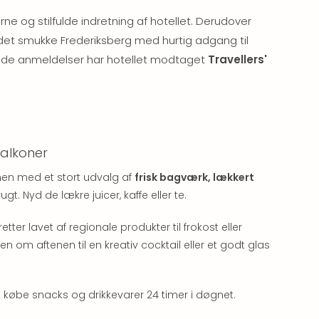
 og stilfulde indretning af hotellet. Derudover
t smukke Frederiksberg med hurtig adgang til
ade anmeldelser har hotellet modtaget
Travellers'
Falkoner
en med et stort udvalg af
frisk bagværk, lækkert
frugt. Nyd de lækre juicer, kaffe eller te.
er lavet af regionale produkter til frokost eller
om aftenen til en kreativ cocktail eller et godt glas
an købe snacks og drikkevarer 24 timer i døgnet.