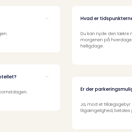
Hvad er tidspunktern
gen.
Du kan nyde den lækre mo
morgenen på hverdage og 
helligdage.
otellet?
Er der parkeringsmuli
 ankomstdagen.
Ja, mod et tillægsgebyr
tilgængelighed, betales 