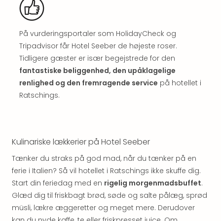
Well
Sch
Alpe
Grün
På vurderingsportaler som HolidayCheck og
Hote
Tripadvisor får Hotel Seeber de højeste roser.
Vier
Tidligere gæster er især begejstrede for den
Jahr
fantastiske beliggenhed, den upåklagelige
Pitzt
renlighed og den fremragende service
på hotellet i
kerii
Ratschings.
–
adul
bout
hote
Kulinariske lækkerier på Hotel Seeber
Se
alle
Tænker du straks på god mad, når du tænker på en
tilb
ferie i Italien? Så vil hotellet i Ratschings ikke skuffe dig.
Stor
Start din feriedag med en
rigelig morgenmadsbuffet
.
Kval
Glæd dig til friskbagt brød, søde og salte pålæg, sprød
4*
&
müsli, lækre æggeretter og meget mere. Derudover
5*
kan du nyde kaffe, te eller friskpresset juice. Om