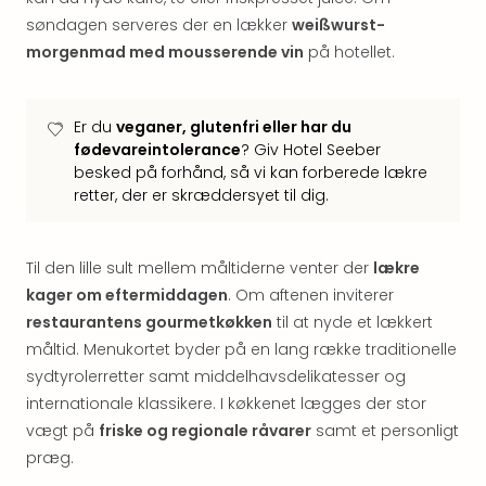
hote
søndagen serveres der en lækker
weißwurst-
Stor
morgenmad med mousserende vin
på hotellet.
Hote
i
Køb
Er du
veganer, glutenfri eller har du
Hote
fødevareintolerance
? Giv Hotel Seeber
i
besked på forhånd, så vi kan forberede lækre
Lon
retter, der er skræddersyet til dig.
Hote
i
Paris
Til den lille sult mellem måltiderne venter der
lækre
Hote
kager om eftermiddagen
. Om aftenen inviterer
i
restaurantens gourmetkøkken
til at nyde et lækkert
Wie
måltid. Menukortet byder på en lang række traditionelle
Hote
i
sydtyrolerretter samt middelhavsdelikatesser og
Ams
internationale klassikere. I køkkenet lægges der stor
Hote
vægt på
friske og regionale råvarer
samt et personligt
i
præg.
Mün