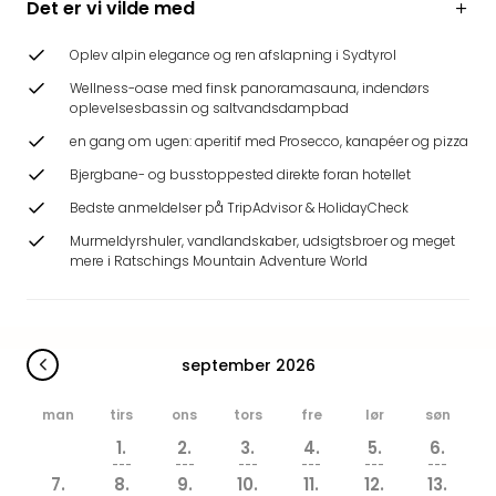
Det er vi vilde med
Hote
Heid
Oplev alpin elegance og ren afslapning i Sydtyrol
Kröp
-
Wellness-oase med finsk panoramasauna, indendørs
syd
oplevelsesbassin og saltvandsdampbad
for
en gang om ugen: aperitif med Prosecco, kanapéer og pizza
Ham
Bjergbane- og busstoppested direkte foran hotellet
Se
alle
Bedste anmeldelser på TripAdvisor & HolidayCheck
tilb
Murmeldyrshuler, vandlandskaber, udsigtsbroer og meget
Bade
mere i Ratschings Mountain Adventure World
i
Nord
Rug
Ther
september 2026
Stra
-
man
tirs
ons
tors
fre
lør
søn
Rüg
1.
2.
3.
4.
5.
6.
Bade
---
---
---
---
---
---
Mari
7.
8.
9.
10.
11.
12.
13.