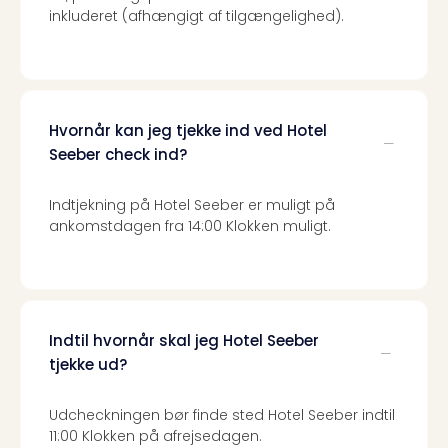
inkluderet (afhængigt af tilgængelighed).
the
curs
chil
Heid
Park
Alle
Hvornår kan jeg tjekke ind ved Hotel
Gave
Seeber check ind?
Om
Trav
Indtjekning på Hotel Seeber er muligt på
Trav
ankomstdagen fra 14:00 Klokken muligt.
Om
Trav
Om
os
Job
Indtil hvornår skal jeg Hotel Seeber
hos
tjekke ud?
Trav
Brug
og
Udcheckningen bør finde sted Hotel Seeber indtil
11:00 Klokken på afrejsedagen.
forr