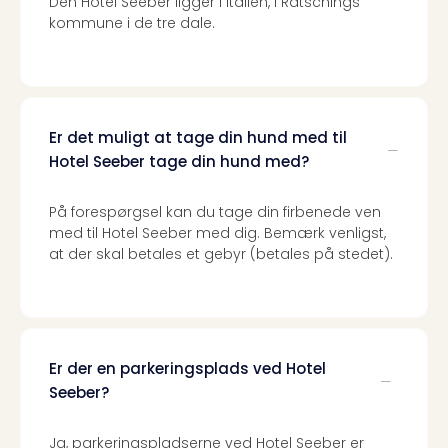
Den Hotel Seeber ligger i Italien, i Ratschings
sho
kommune i de tre dale.
🎁
Rejs
Gave
til
rejse
Find
Er det muligt at tage din hund med til
den
Hotel Seeber tage din hund med?
perf
gav
På forespørgsel kan du tage din firbenede ven
Disn
med til Hotel Seeber med dig. Bemærk venligst,
Paris
at der skal betales et gebyr (betales på stedet).
Trop
Isla
War
Bros.
Stud
Er der en parkeringsplads ved Hotel
Tour
Seeber?
Harr
Pott
Ja, parkeringspladserne ved Hotel Seeber er
and