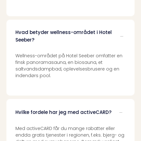
Priva
Virk
Mer
bær
rejse
Hvad betyder wellness-området i Hotel
med
Seeber?
Trav
Såd
Wellness-området på Hotel Seeber omfatter en
gør
finsk panoramasauna, en biosauna, et
vi
saltvandsdampbad, oplevelsesbrusere og en
vore
indendørs pool.
rejse
mer
bær
Hvilke fordele har jeg med activeCARD?
Med activeCARD får du mange rabatter eller
endda gratis tjenester i regionen, f.eks. bjerg- og