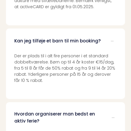
dalture med svævebanerne. Bemærk venligst,
at activeCARD er gyldigt fra 01.05.2025.
Kan jeg tilføje et barn til min booking?
Der er plads til i alt fire personer i et standard
dobbeltværelse. Børn op til 4 år koster €15/dag,
fra 5 til 8 år får de 50% rabat og fra 9 til 14 år 20%
rabat. Yderligere personer på 15 år og derover
får 10 % rabat.
Hvordan organiserer man bedst en
aktiv ferie?