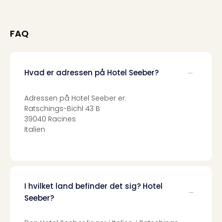
Harr
Pott
Lon
FAQ
met
tran
Ga
of
Hvad er adressen på Hotel Seeber?
Thro
Stud
Adressen på Hotel Seeber er:
Tour
Ratschings-Bichl 43 B
Alle
39040 Racines
udsti
Italien
Sho
&
Unde
Okto
Mün
I hvilket land befinder det sig? Hotel
Louv
Seeber?
Mus
Alle