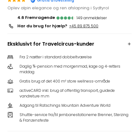
Gratis afbestilling
i
Oplev alpin elegance og ren afslapning i Sydtyrol
Tysk
4.6
fremragende
149
anmeldelser
Trop
Har du brug for hjælp?
Isla
+45 89 875 500
Berli
Rula
Eksklusivt for Travelcircus-kunder
ved
Eur
Fra 2 nætter i standard dobbeltværelse
Park
Daglig ¾-pension med morgenmad, kage og 4-retters
The
middag
Erdi
Mün
Gratis brug af det 400 m² store wellness-område
Well
activeCARD inkl. brug af offentlig transport, guidede
Efter
vandreture m.m
dest
Adgang til Ratschings Mountain Adventure World
Well
i
Shuttle-service fra/til jernbanestationerne Brenner, Sterzing
& Franzensfeste
Nord
Cent
Berli