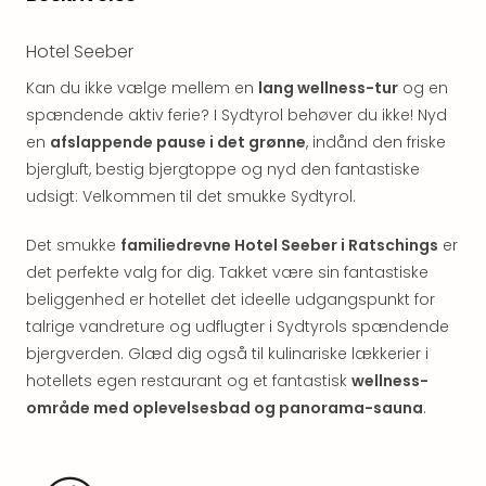
&
Bal
Hotel Seeber
Hote
Hote
Kan du ikke vælge mellem en
lang wellness-tur
og en
Gas
spændende aktiv ferie? I Sydtyrol behøver du ikke! Nyd
Joch
en
afslappende pause i det grønne
, indånd den friske
Se
bjergluft, bestig bjergtoppe og nyd den fantastiske
alle
udsigt: Velkommen til det smukke Sydtyrol.
tilb
Kort
Det smukke
familiedrevne Hotel Seeber i Ratschings
er
ferie
i
det perfekte valg for dig. Takket være sin fantastiske
Østr
beliggenhed er hotellet det ideelle udgangspunkt for
Crys
talrige vandreture og udflugter i Sydtyrols spændende
Gar
bjergverden. Glæd dig også til kulinariske lækkerier i
Gou
hotellets egen restaurant og et fantastisk
wellness-
&
område med oplevelsesbad og panorama-sauna
.
Win
Hote
Aust