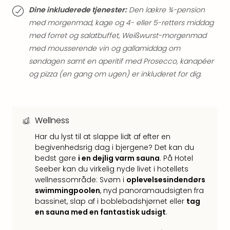
Hote
Dine inkluderede tjenester:
Den lækre ¾-pension
i
med morgenmad, kage og 4- eller 5-retters middag
Bud
med forret og salatbuffet, Weißwurst-morgenmad
Se
med mousserende vin og gallamiddag om
alle
tilb
søndagen samt en aperitif med Prosecco, kanapéer
Hote
og pizza (en gang om ugen) er inkluderet for dig.
i
Nord
Hote
i
Wellness
Berli
Har du lyst til at slappe lidt af efter en
Hote
begivenhedsrig dag i bjergene? Det kan du
i
bedst gøre
i en dejlig varm sauna
. På Hotel
Ham
Seeber kan du virkelig nyde livet i hotellets
Se
wellnessområde: Svøm i
oplevelsesindendørs
alle
swimmingpoolen
, nyd panoramaudsigten fra
tilb
bassinet, slap af i boblebadshjørnet eller
tag
Hote
en sauna med en fantastisk udsigt
.
i