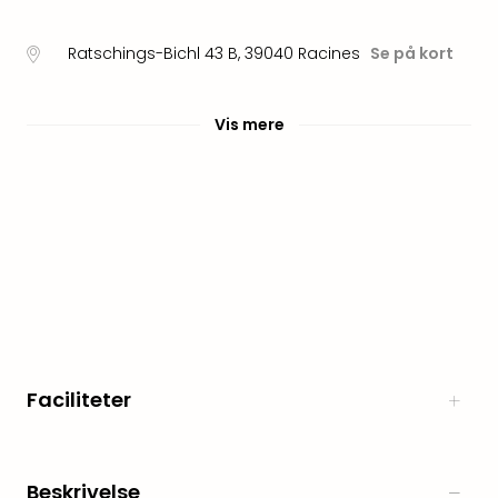
Myth
Heim
Ratschings-Bichl 43 B
,
39040
Racines
Se på kort
-
i
selv
Vis mere
Harz
Zum
Löw
Desi
Reso
&
Spa
Se
alle
tilb
Well
Faciliteter
i
Sydt
Aro
Life
Beskrivelse