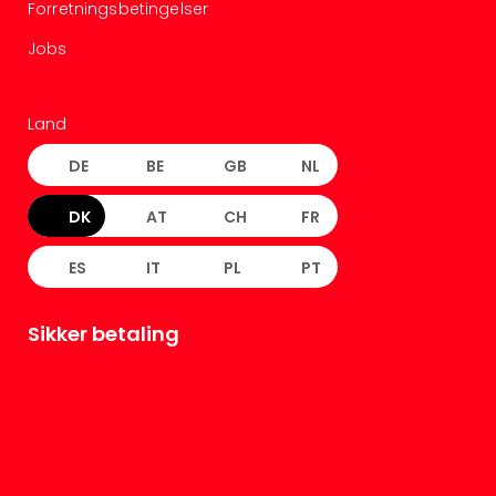
Forretningsbetingelser
Jobs
Land
DE
BE
GB
NL
DK
AT
CH
FR
ES
IT
PL
PT
Sikker betaling