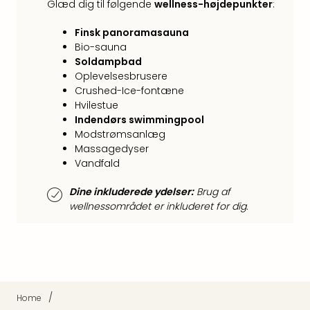
Kroa
Glæd dig til følgende
wellness-højdepunkter
:
Crv
Luka
Finsk panoramasauna
Hote
Bio-sauna
IN
Soldampbad
Biog
Oplevelsesbrusere
Unde
Crushed-Ice-fontæne
Hvilestue
Entr
Indendørs swimmingpool
&
Modstrømsanlæg
4*
Massagedyser
hote
Vandfald
Udsti
The
Dine inkluderede ydelser:
Brug af
Mak
wellnessområdet er inkluderet for dig.
of
Harr
Pott
Lon
The
Mak
/
Home
of