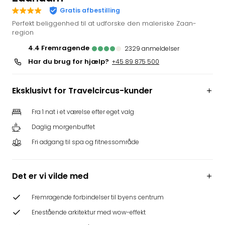
i
Gratis afbestilling
Tysk
Perfekt beliggenhed til at udforske den maleriske Zaan-
Trop
region
Isla
4.4
fremragende
2329
anmeldelser
Berli
Har du brug for hjælp?
+45 89 875 500
Rula
ved
Eur
Eksklusivt for Travelcircus-kunder
Park
The
Fra 1 nat i et værelse efter eget valg
Erdi
Daglig morgenbuffet
Mün
Well
Fri adgang til spa og fitnessområde
Efter
dest
Det er vi vilde med
Well
i
Nord
Fremragende forbindelser til byens centrum
Cent
Enestående arkitektur med wow-effekt
Berli