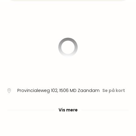
am
Mee
-
Rüg
Ost
The
Se
alle
tilb
Hote
med
spa
ved
Harz
Provincialeweg 102
,
1506 MD
Zaandam
Se på kort
Victo
Resi
Hote
Vis mere
-
syd
for
Harz