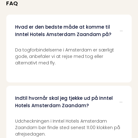
Kroa
FAQ
Crv
Luka
Hote
Hvad er den bedste måde at komme til
IN
Biog
Inntel Hotels Amsterdam Zaandam på?
Unde
Entr
Da togforbindelserne i Amsterdam er særligt
&
gode, anbefaler vi at rejse med tog eller
4*
alternativt med fly.
hote
Udsti
The
Mak
of
Indtil hvornår skal jeg tjekke ud på Inntel
Harr
Hotels Amsterdam Zaandam?
Pott
Lon
Udcheckningen i Inntel Hotels Amsterdam
The
Zaandam bør finde sted senest 11:00 klokken på
Mak
afrejsedagen.
of