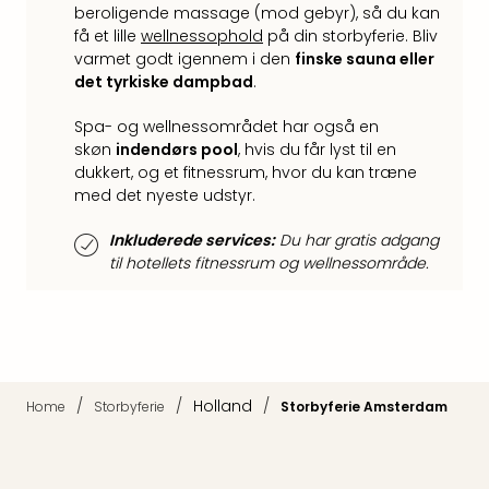
Hote
beroligende massage (mod gebyr), så du kan
i
få et lille
wellnessophold
på din storbyferie. Bliv
Bud
varmet godt igennem i den
finske sauna eller
Se
det tyrkiske dampbad
.
alle
Spa- og wellnessområdet har også en
tilb
skøn
indendørs pool
, hvis du får lyst til en
Hote
dukkert, og et fitnessrum, hvor du kan træne
i
med det nyeste udstyr.
Nord
Hote
Inkluderede services:
Du har gratis adgang
i
til hotellets fitnessrum og wellnessområde.
Berli
Hote
i
Ham
Se
alle
/
/
Holland
/
Home
Storbyferie
Storbyferie Amsterdam
tilb
Hote
i