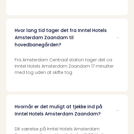
Harr
Pott
Lon
met
Hvor lang tid tager det fra Inntel Hotels
tran
Ga
Amsterdam Zaandam til
of
hovedbanegården?
Thro
Stud
Fra Amsterdam Centraal station tager det ca
Tour
Inntel Hotels Amsterdam Zaandam 17 minutter
Alle
med tog uden at skifte tog.
udsti
Sho
&
Unde
Okto
Hvornår er det muligt at tjekke ind på
Mün
Inntel Hotels Amsterdam Zaandam?
Louv
Mus
Dit værelse på Inntel Hotels Amsterdam
Alle