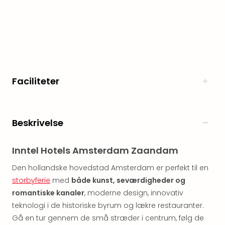
Myth
Heim
-
i
selv
Harz
Zum
Faciliteter
Löw
Desi
Reso
&
Beskrivelse
Spa
Se
Inntel Hotels Amsterdam Zaandam
alle
tilb
Den hollandske hovedstad Amsterdam er perfekt til en
Well
storbyferie
med
både kunst, seværdigheder og
i
romantiske kanaler
, moderne design, innovativ
Sydt
teknologi i de historiske byrum og lækre restauranter.
Aro
Gå en tur gennem de små stræder i centrum, følg de
Life