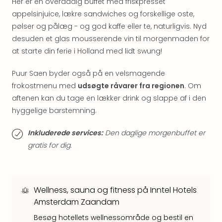
Her er en overdådig buffet med friskpresset
hote
appelsinjuice, lækre sandwiches og forskellige oste,
Stor
pølser og pålæg - og god kaffe eller te, naturligvis. Nyd
Hote
desuden et glas mousserende vin til morgenmaden for
i
at starte din ferie i Holland med lidt swung!
Køb
Hote
i
Puur Saen byder også på en velsmagende
Lon
frokostmenu med
udsøgte råvarer fra regionen
. Om
Hote
aftenen kan du tage en lækker drink og slappe af i den
i
hyggelige barstemning.
Paris
Hote
Inkluderede services:
Den daglige morgenbuffet er
i
gratis for dig.
Wie
Hote
i
Ams
Wellness, sauna og fitness på Inntel Hotels
Hote
Amsterdam Zaandam
i
Mün
Besøg hotellets wellnessområde og bestil en