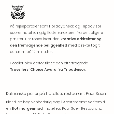
Well
Sch
Alpe
Grün
Hote
På rejseportaler som HolidayCheck og Tripadvisor
Vier
scorer hotellet rigtig flotte karakterer fra de tidligere
Jahr
gæster. Her roses især den
kreative arkitektur og
Pitzt
kerii
den fremragende beliggenhed
med direkte tog til
–
centrum på 12 minutter.
adul
bout
Hotellet blev derfor tildelt den eftertragtede
hote
Travellers’ Choice Award fra Tripadvisor
.
Se
alle
tilb
Stor
Kulinariske perler på hotellets restaurant Puur Saen
Kval
4*
Klar til en begivenhedsrig dag i Amsterdam? Se frem til
&
en
flot morgenmad
i hotellets Puur Saen Restaurant.
5*