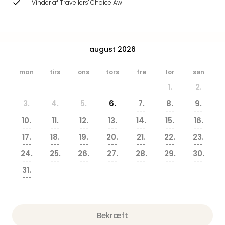
Vinder af Travellers' Choice Aw
Hote
Heid
Kröp
-
august 2026
syd
for
Ham
man
tirs
ons
tors
fre
lør
søn
Se
1.
2.
alle
3.
4.
5.
6.
7.
8.
9.
tilb
---
---
---
Bade
10.
11.
12.
13.
14.
15.
16.
i
---
---
---
---
---
---
---
17.
18.
19.
20.
21.
22.
23.
Nord
---
---
---
---
---
---
---
Rug
24.
25.
26.
27.
28.
29.
30.
Ther
---
---
---
---
---
---
---
31.
Stra
---
-
Rüg
Bade
Bekræft
Mari