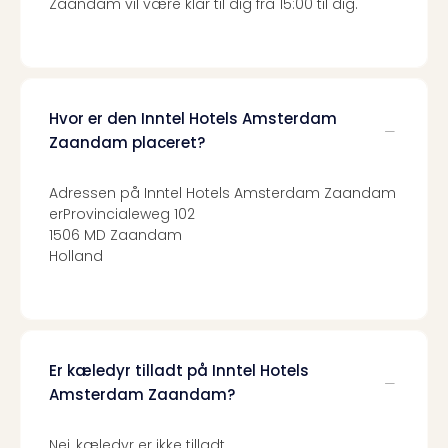
Zaandam vil være klar til dig fra 15:00 til dig.
sho
🎁
Rejs
Gave
til
rejse
Hvor er den Inntel Hotels Amsterdam
Find
Zaandam placeret?
den
perf
Adressen på Inntel Hotels Amsterdam Zaandam
gav
erProvincialeweg 102
Disn
1506 MD Zaandam
Paris
Holland
Trop
Isla
War
Bros.
Stud
Er kæledyr tilladt på Inntel Hotels
Tour
Amsterdam Zaandam?
Harr
Pott
Nej, kæledyr er ikke tilladt.
and