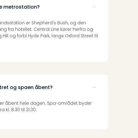
e metrostation?
dsstation er Shepherd's Bush, og den
ng fra hotellet. Central Line kører herfra og
Hill og forbi Hyde Park, langs Oxford Street til
ntret og spaen åbent?
e er åbent hele dagen. Spa-området byder
kl. 8.30 til 21.30.