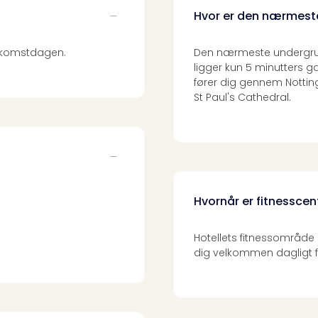
Hvor er den nærmest
 ankomstdagen.
Den nærmeste undergrun
ligger kun 5 minutters ga
fører dig gennem Notting 
St Paul's Cathedral.
Hvornår er fitnessce
Hotellets fitnessområd
dig velkommen dagligt fra 