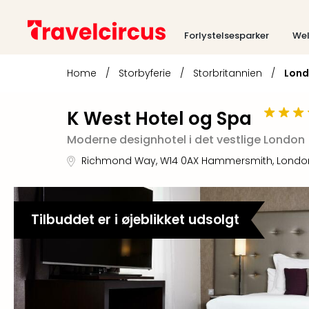
Forlystelsesparker
Wel
Home
/
Storbyferie
/
Storbritannien
/
Lon
K West Hotel og Spa
Moderne designhotel i det vestlige London
Richmond Way
,
W14 0AX
Hammersmith, Londo
Tilbuddet er i øjeblikket udsolgt