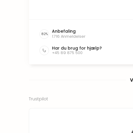
Anbefaling
82
%
1.716
Anmeldelser
Har du brug for hjælp?
+45 89 875 500
V
Trustpilot