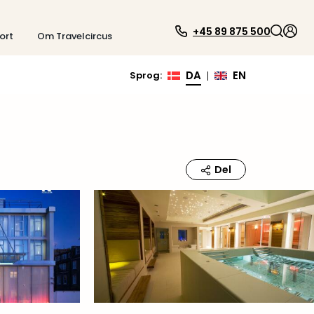
+45 89 875 500
ort
Om Travelcircus
DA
EN
Sprog
:
|
Del