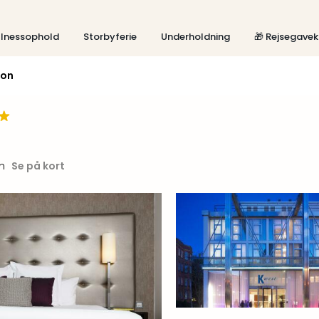
lnessophold
Storbyferie
Underholdning
🎁 Rejsegavek
don
n
Se på kort