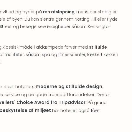
 travlhed og byder på
ren afslapning
, mens der stadig er
ele af byen. Du kan slentre gennem Notting Hill eller Hyde
d Street og besøge seværdigheder såsom Kensington
g klassisk måde i afdæmpede farver med
stilfulde
e af faciliteter, såsom spa og fitnesscenter, lækkert køkken
.
er især hotellets
moderne og stilfulde design
.
service og de gode transportforbindelser. Derfor
vellers' Choice Award fra Tripadvisor
. På grund
beskyttelse af miljøet
har hotellet også fået