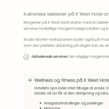
Kulinariske lækkerier på K West Hotel 
Morgenen på K West Hotel starter med en lækker 
serveres forskellige morgenmadsprodukter og bagv
Studio Kitchen-restauranten byder også på mode
Som den perfekte afslutning på dagen kan du skål
Inkluderede services
Den daglige morgenmad er
Wellness og fitness på K West Hot
Hotellets spa lader intet tilbage at ønske: D
stedet, så du får al den afslapning og luksus,
Ansigtsbehandlinger og peelinger
Massage