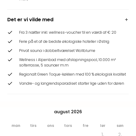
Hote
Heid
Kröp
Det er vi vilde med
-
syd
Fra 3 nætter inkl. wellness-voucher til en værdi af € 20
for
Ferie på et af de bedste økologiske hoteller i Østrig
Ham
Se
Privat sauna i dobbeltværelset Wollblume
alle
Wellness i Alpenbad med afslapningspool, 10.000 m²
tilb
solterrasse, 5 saunaer m.m
Bade
Regionalt Green Toque-køkken med 100 % økologisk kvalitet
i
Nord
Vandre- og langrendsparadiset starter lige uden for døren
Rug
Ther
Stra
-
august 2026
Rüg
Bade
man
tirs
ons
tors
fre
lør
søn
Mari
1.
2.