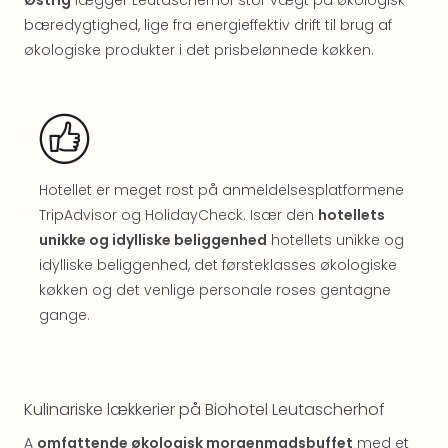
Well
Sch
bæredygtighed, lige fra energieffektiv drift til brug af
Alpe
økologiske produkter i det prisbelønnede køkken.
Grün
Hote
Vier
Jahr
Pitzt
kerii
Hotellet er meget rost på anmeldelsesplatformene
–
TripAdvisor og HolidayCheck. Især den
hotellets
adul
unikke og idylliske beliggenhed
hotellets unikke og
bout
idylliske beliggenhed, det førsteklasses økologiske
hote
Se
køkken og det venlige personale roses gentagne
alle
gange.
tilb
Stor
Kval
4*
Kulinariske lækkerier på Biohotel Leutascherhof
&
5*
A
omfattende økologisk morgenmadsbuffet
med et