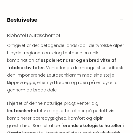
&
Bal
Hote
Beskrivelse
Hote
Gas
Biohotel Leutascherhof
Joch
Se
Omgivet af det betagende landskab i de tyrolske alper
alle
tilbyder regionen omkring Leutasch en unik
tilb
kombination af
uspoleret natur og en bred vifte af
Kort
fritidsaktiviteter
. Vandr langs de mange stier, udforsk
ferie
i
den imponerende Leutaschklamm med sine stejle
Østr
klippevægge, eller nyd freden og roen på en cykeltur
Crys
gennem de brede dale.
Gar
Gou
I hjertet af denne naturlige pragt venter dig
&
leutascherhof
et økologisk hotel, der på perfekt vis
Win
kombinerer bæredygtighed, komfort og alpin
Hote
gæstfrihed. Som et af de
førende økologiske hoteller i
Aust
Østrig
lægger Leutascherhof stor vægt på økologisk