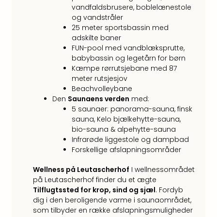
Kroa
vandfaldsbrusere, boblelænestole
Crv
og vandstråler
Luka
25 meter sportsbassin med
Hote
adskilte baner
IN
FUN-pool med vandblæksprutte,
Biog
babybassin og legetårn for børn
Unde
Kæmpe rørrutsjebane med 87
Entr
meter rutsjesjov
&
Beachvolleybane
4*
Den
Saunaens verden
med:
hote
5 saunaer: panorama-sauna, finsk
Udsti
sauna, Kelo bjælkehytte-sauna,
The
bio-sauna & alpehytte-sauna
Mak
Infrarøde liggestole og dampbad
of
Forskellige afslapningsområder
Harr
Wellness på Leutascherhof
I wellnessområdet
Pott
på Leutascherhof finder du et ægte
Lon
Tilflugtssted for krop, sind og sjæl
. Fordyb
The
dig i den beroligende varme i saunaområdet,
Mak
som tilbyder en række afslapningsmuligheder
of