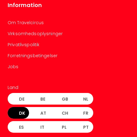
Information
Om Travelcircus
Virksomhedsoplysninger
Privatlivspolitik
Forretningsbetingelser
Jobs
Land
DE
BE
GB
NL
DK
AT
CH
FR
ES
IT
PL
PT