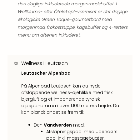
Hote
den daglige inkluderede morgenmadsbuffet. I
i
Wollblume- eller Öfelekopf-værelset er det daglige
Bud
økologiske Green Toque-gourmetbord med
Se
morgenmad, frokostsuppe, kagebuffet og 4-retters
alle
menu om aftenen inkluderet.
tilb
Hote
i
Nord
Wellness i Leutasch
Hote
i
Leutascher Alpenbad
Berli
Hote
På Alpenbad Leutasch kan du nyde
i
afslappende wellness-øjeblikke med frisk
Ham
bjergluft og et imponerende tyrolsk
Se
alpepanorama i over 1.100 meters højde. Du
kan blandt andet se frem til:
alle
tilb
Den
Vandverden
med:
Hote
Afslapningspool med udendørs
i
pool inkl. massagebugter,