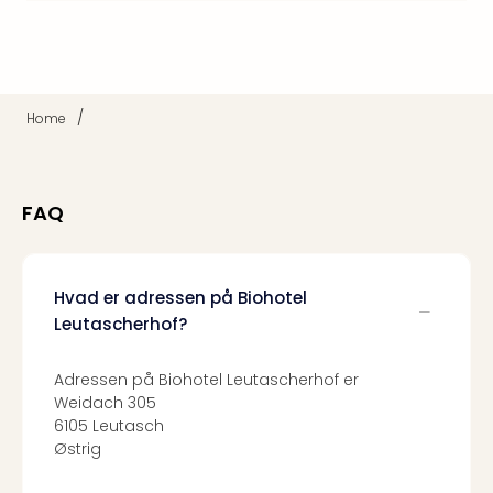
sho
🎁
Rejs
Gave
til
/
Home
rejse
Find
den
perf
FAQ
gav
Disn
Paris
Trop
Hvad er adressen på Biohotel
Isla
Leutascherhof?
War
Bros.
Adressen på Biohotel Leutascherhof er
Stud
Weidach 305
Tour
6105 Leutasch
Harr
Østrig
Pott
and