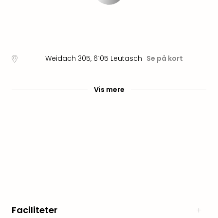
Myth
Heim
-
i
selv
Weidach 305
,
6105
Leutasch
Se på kort
Harz
Zum
Löw
Vis mere
Desi
Reso
&
Spa
Se
alle
tilb
Well
i
Sydt
Aro
Faciliteter
Life