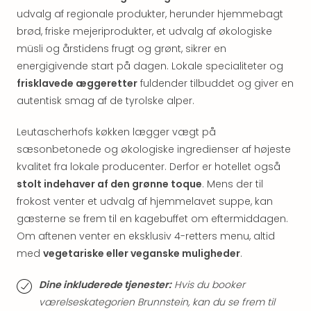
hote
udvalg af regionale produkter, herunder hjemmebagt
Stor
brød, friske mejeriprodukter, et udvalg af økologiske
Hote
müsli og årstidens frugt og grønt, sikrer en
i
energigivende start på dagen. Lokale specialiteter og
Køb
frisklavede æggeretter
fuldender tilbuddet og giver en
Hote
autentisk smag af de tyrolske alper.
i
Lon
Leutascherhofs køkken lægger vægt på
Hote
i
sæsonbetonede og økologiske ingredienser af højeste
Paris
kvalitet fra lokale producenter. Derfor er hotellet også
Hote
stolt indehaver af den grønne toque
. Mens der til
i
frokost venter et udvalg af hjemmelavet suppe, kan
Wie
gæsterne se frem til en kagebuffet om eftermiddagen.
Hote
Om aftenen venter en eksklusiv 4-retters menu, altid
i
med
vegetariske eller veganske muligheder
.
Ams
Hote
Dine inkluderede tjenester:
Hvis du booker
i
Mün
værelseskategorien Brunnstein, kan du se frem til