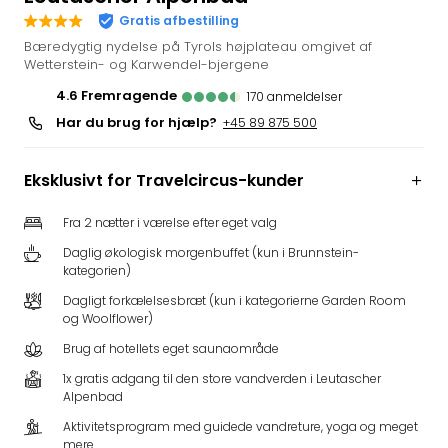
i
Gratis afbestilling
Tysk
Bæredygtig nydelse på Tyrols højplateau omgivet af
Trop
Wetterstein- og Karwendel-bjergene
Isla
4.6
fremragende
170
anmeldelser
Berli
Har du brug for hjælp?
+45 89 875 500
Rula
ved
Eur
Eksklusivt for Travelcircus-kunder
Park
The
Fra 2 nætter i værelse efter eget valg
Erdi
Daglig økologisk morgenbuffet (kun i Brunnstein-
Mün
kategorien)
Well
Dagligt forkælelsesbræt (kun i kategorierne Garden Room
Efter
og Woolflower)
dest
Well
Brug af hotellets eget saunaområde
i
1x gratis adgang til den store vandverden i Leutascher
Nord
Alpenbad
Cent
Aktivitetsprogram med guidede vandreture, yoga og meget
Berli
mere