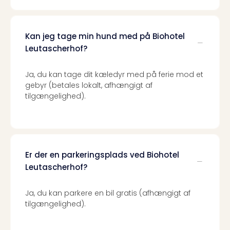
Priva
Virk
Mer
Kan jeg tage min hund med på Biohotel
bær
Leutascherhof?
rejse
med
Trav
Ja, du kan tage dit kæledyr med på ferie mod et
Såd
gebyr (betales lokalt, afhængigt af
tilgængelighed).
gør
vi
vore
rejse
mer
bær
Er der en parkeringsplads ved Biohotel
Leutascherhof?
Ja, du kan parkere en bil gratis (afhængigt af
tilgængelighed).