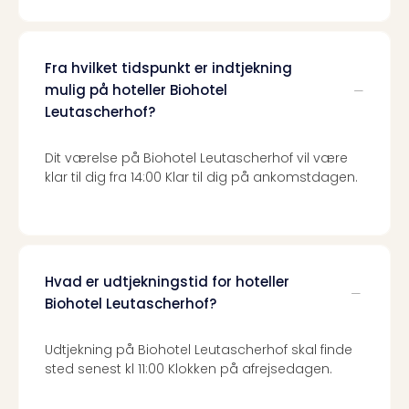
the
curs
chil
Fra hvilket tidspunkt er indtjekning
Heid
mulig på hoteller Biohotel
Park
Leutascherhof?
Alle
Gave
Dit værelse på Biohotel Leutascherhof vil være
Om
klar til dig fra 14:00 Klar til dig på ankomstdagen.
Trav
Trav
Om
Trav
Om
os
Hvad er udtjekningstid for hoteller
Job
Biohotel Leutascherhof?
hos
Trav
Udtjekning på Biohotel Leutascherhof skal finde
Brug
sted senest kl 11:00 Klokken på afrejsedagen.
og
forr