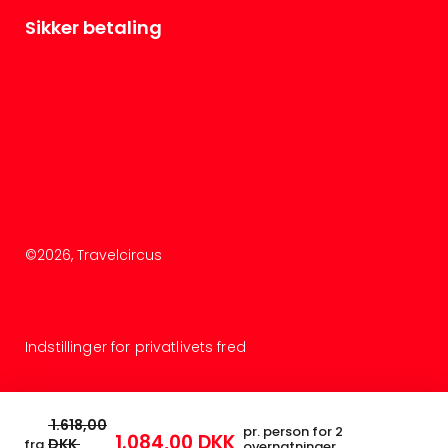
Sikker betaling
©
2026
, Travelcircus
Indstillinger for privatlivets fred
1.618,00
pr. person for 2
1.084,00 DKK
DKK
fra
overnatninger