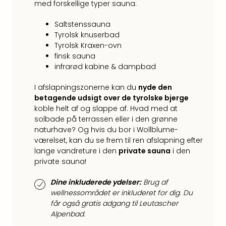
med forskellige typer sauna:
Harr
Pott
Saltstenssauna
Lon
Tyrolsk knuserbad
met
Tyrolsk Kraxen-ovn
tran
finsk sauna
Ga
infrarød kabine & dampbad
of
Thro
I afslapningszonerne kan du
nyde den
Stud
betagende udsigt over de tyrolske bjerge
Tour
koble helt af og slappe af. Hvad med at
Alle
solbade på terrassen eller i den grønne
udsti
naturhave? Og hvis du bor i Wollblume-
Sho
værelset, kan du se frem til ren afslapning efter
lange vandreture i den
private sauna
i den
&
private sauna!
Unde
Okto
Dine inkluderede ydelser:
Brug af
Mün
wellnessområdet er inkluderet for dig. Du
Louv
får også gratis adgang til Leutascher
Mus
Alpenbad.
Alle