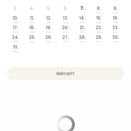
am
Mee
3.
4.
5.
6.
7.
8.
9.
---
---
-
10.
11.
12.
13.
14.
15.
16.
Rüg
---
---
---
---
---
---
---
Ost
17.
18.
19.
20.
21.
22.
23.
---
---
---
---
---
---
---
The
24.
25.
26.
27.
28.
29.
30.
Se
---
---
---
---
---
---
---
alle
31.
---
tilb
Hote
med
spa
Bekræft
ved
Harz
Victo
Resi
Hote
-
syd
for
Harz