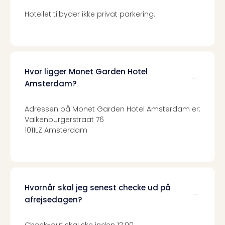
Kroa
Crv
Hotellet tilbyder ikke privat parkering.
Luka
Hote
IN
Biog
Unde
Hvor ligger Monet Garden Hotel
Entr
Amsterdam?
&
4*
Adressen på Monet Garden Hotel Amsterdam er:
hote
Valkenburgerstraat 76
Udsti
1011LZ Amsterdam
The
Mak
of
Harr
Pott
Hvornår skal jeg senest checke ud på
Lon
The
afrejsedagen?
Mak
of
Check-out skal ske inden 12:00.