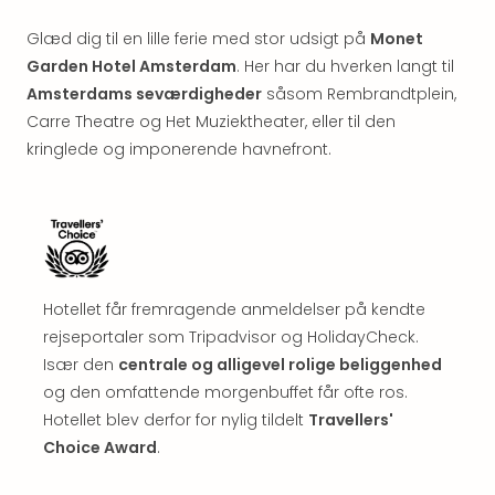
&
Bal
Glæd dig til en lille ferie med stor udsigt på
Monet
Hote
Garden Hotel Amsterdam
. Her har du hverken langt til
Hote
Amsterdams seværdigheder
såsom Rembrandtplein,
Gas
Carre Theatre og Het Muziektheater, eller til den
Joch
kringlede og imponerende havnefront.
Se
alle
tilb
Kort
ferie
i
Østr
Hotellet får fremragende anmeldelser på kendte
Crys
rejseportaler som Tripadvisor og HolidayCheck.
Gar
Især den
centrale og alligevel rolige beliggenhed
Gou
og den omfattende morgenbuffet får ofte ros.
&
Hotellet blev derfor for nylig tildelt
Travellers'
Win
Choice Award
.
Hote
Aust