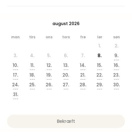
Hote
Heid
Kröp
-
august 2026
syd
for
man
tirs
ons
tors
fre
lør
søn
Ham
1.
2.
Se
alle
3.
4.
5.
6.
7.
8.
9.
---
tilb
10.
11.
12.
13.
14.
15.
16.
Bade
---
---
---
---
---
---
---
i
17.
18.
19.
20.
21.
22.
23.
---
---
---
---
---
---
---
Nord
24.
25.
26.
27.
28.
29.
30.
Rug
---
---
---
---
---
---
---
Ther
31.
---
Stra
-
Rüg
Bade
Bekræft
Mari