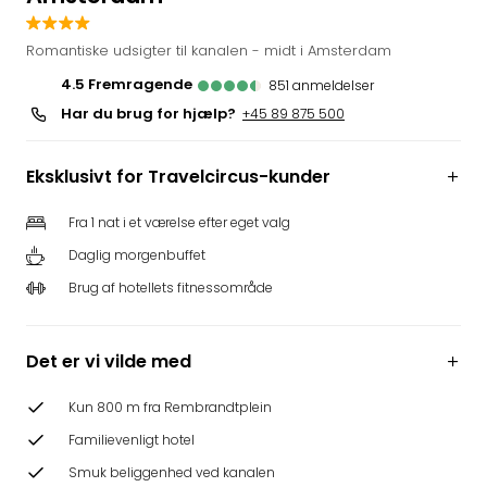
i
Tysk
Romantiske udsigter til kanalen - midt i Amsterdam
Trop
4.5
fremragende
851
anmeldelser
Isla
Har du brug for hjælp?
+45 89 875 500
Berli
Rula
ved
Eksklusivt for Travelcircus-kunder
Eur
Park
Fra 1 nat i et værelse efter eget valg
The
Daglig morgenbuffet
Erdi
Mün
Brug af hotellets fitnessområde
Well
Efter
dest
Det er vi vilde med
Well
i
Kun 800 m fra Rembrandtplein
Nord
Familievenligt hotel
Cent
Smuk beliggenhed ved kanalen
Berli