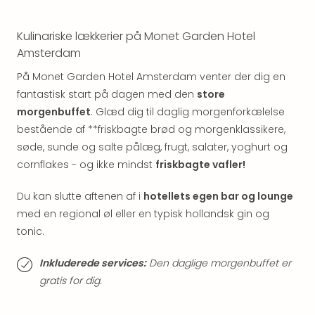
Well
Sch
Alpe
Kulinariske lækkerier på Monet Garden Hotel
Grün
Amsterdam
Hote
På Monet Garden Hotel Amsterdam venter der dig en
Vier
Jahr
fantastisk start på dagen med den
store
Pitzt
morgenbuffet
. Glæd dig til daglig morgenforkælelse
kerii
bestående af **friskbagte brød og morgenklassikere,
–
søde, sunde og salte pålæg, frugt, salater, yoghurt og
adul
cornflakes - og ikke mindst
friskbagte vafler!
bout
hote
Du kan slutte aftenen af i
hotellets egen bar og lounge
Se
med en regional øl eller en typisk hollandsk gin og
alle
tonic.
tilb
Stor
Inkluderede services:
Den daglige morgenbuffet er
Kval
4*
gratis for dig.
&
5*