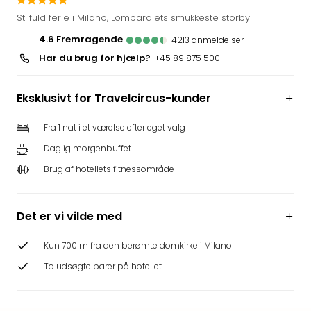
i
Stilfuld ferie i Milano, Lombardiets smukkeste storby
Tysk
4.6
fremragende
4213
anmeldelser
Trop
Har du brug for hjælp?
Isla
+45 89 875 500
Berli
Rula
Eksklusivt for Travelcircus-kunder
ved
Eur
Fra 1 nat i et værelse efter eget valg
Park
Daglig morgenbuffet
The
Erdi
Brug af hotellets fitnessområde
Mün
Well
Efter
Det er vi vilde med
dest
Well
Kun 700 m fra den berømte domkirke i Milano
i
To udsøgte barer på hotellet
Nord
Cent
Berli