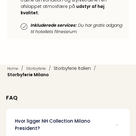
træne din kondition og styrketræne i en
Hote
afslappet atmosfære på
udstyr af høj
i
kvalitet.
Bud
Se
Inkluderede services:
Du har gratis adgang
alle
til hotellets fitnessrum.
tilb
Hote
i
Nord
Hote
/
/
Storbyferie Italien
/
i
Home
Storbyferie
Storbyferie Milano
Berli
Hote
i
Ham
FAQ
Se
alle
tilb
Hvor ligger NH Collection Milano
Hote
President?
i