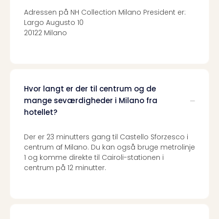
Kroa
Crv
Adressen på NH Collection Milano President er:
Luka
Largo Augusto 10
Hote
20122 Milano
IN
Biog
Unde
Entr
&
Hvor langt er der til centrum og de
4*
mange seværdigheder i Milano fra
hote
hotellet?
Udsti
The
Der er 23 minutters gang til Castello Sforzesco i
Mak
centrum af Milano. Du kan også bruge metrolinje
of
1 og komme direkte til Cairoli-stationen i
Harr
centrum på 12 minutter.
Pott
Lon
The
Mak
of