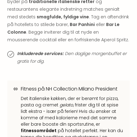
byder på
traditionelle italienske retter
og
hote
restaurantens elegante indretning matches genialt
Stor
med stedets
smagfulde, fyldige vine
. Tag en aftendrink
Hote
på hotellets to stilede barer,
Bar Panhini
eller
Bar Le
i
Køb
Colonne
. Begge inviterer dig til at nyde en
Hote
mousserende cocktail eller en forfriskende Aperol Spritz.
i
Lon
Inkluderede services:
Den daglige morgenbuffet er
Hote
gratis for dig.
i
Paris
Hote
i
Fitness på NH Collection Milano President
Wie
Det italienske køkken, der er berømt for pizza,
Hote
pasta og cremet
gelato
, frister dig til at spise
i
lidt ekstra - især på ferien! Hvis du ønsker at
Ams
komme af med kalorierne med det samme
Hote
eller bare booste din sportsrutine, er
i
fitnessområdet
på hotellet perfekt. Her kan du
Mün