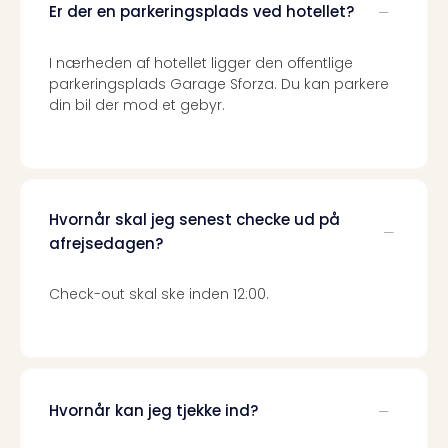
Er der en parkeringsplads ved hotellet?
Harr
Pott
Lon
I nærheden af hotellet ligger den offentlige
met
parkeringsplads Garage Sforza. Du kan parkere
tran
din bil der mod et gebyr.
Ga
of
Thro
Stud
Tour
Hvornår skal jeg senest checke ud på
Alle
afrejsedagen?
udsti
Sho
Check-out skal ske inden 12:00.
&
Unde
Okto
Mün
Louv
Mus
Hvornår kan jeg tjekke ind?
Alle