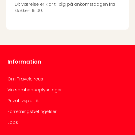
sho
Dit værelse er klar til dig på ankomstdagen fra
🎁
klokken 15:00.
Rejs
Gave
til
rejse
Find
den
perf
Information
gav
Disn
Paris
Om Travelcircus
Trop
Isla
Virksomhedsoplysninger
War
Privatlivspolitik
Bros.
Stud
Forretningsbetingelser
Tour
Harr
Jobs
Pott
and