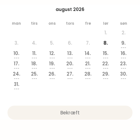
Hote
august 2026
Heid
Kröp
man
tirs
ons
tors
fre
lør
søn
-
syd
1.
2.
for
3.
4.
5.
6.
7.
8.
9.
Ham
---
Se
10.
11.
12.
13.
14.
15.
16.
alle
---
---
---
---
---
---
---
17.
18.
19.
20.
21.
22.
23.
tilb
---
---
---
---
---
---
---
Bade
24.
25.
26.
27.
28.
29.
30.
i
---
---
---
---
---
---
---
31.
Nord
---
Rug
Ther
Stra
Bekræft
-
Rüg
Bade
Mari