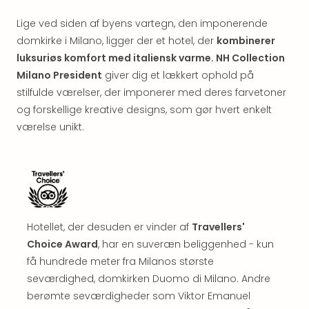
&
Bal
Lige ved siden af byens vartegn, den imponerende
Hote
domkirke i Milano, ligger der et hotel, der
kombinerer
Hote
luksuriøs komfort med italiensk varme. NH Collection
Gas
Milano President
giver dig et lækkert ophold på
Joch
stilfulde værelser, der imponerer med deres farvetoner
Se
og forskellige kreative designs, som gør hvert enkelt
alle
værelse unikt.
tilb
Kort
ferie
i
Østr
Crys
Gar
Hotellet, der desuden er vinder af
Travellers'
Gou
Choice Award
, har en suveræn beliggenhed - kun
&
få hundrede meter fra Milanos største
Win
seværdighed, domkirken Duomo di Milano. Andre
Hote
Aust
berømte seværdigheder som Viktor Emanuel