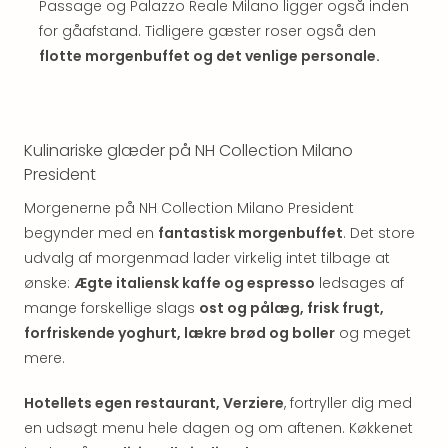
Well
Passage og Palazzo Reale Milano ligger også inden
Sch
for gåafstand. Tidligere gæster roser også den
Alpe
flotte morgenbuffet og det venlige personale.
Grün
Hote
Vier
Jahr
Kulinariske glæder på NH Collection Milano
Pitzt
President
kerii
–
Morgenerne på NH Collection Milano President
adul
begynder med en
fantastisk morgenbuffet
. Det store
bout
udvalg af morgenmad lader virkelig intet tilbage at
hote
ønske:
Ægte italiensk kaffe og espresso
ledsages af
Se
mange forskellige slags
ost og pålæg, frisk frugt,
alle
tilb
forfriskende yoghurt, lækre brød og boller
og meget
Stor
mere.
Kval
4*
Hotellets egen restaurant, Verziere
, fortryller dig med
&
en udsøgt menu hele dagen og om aftenen. Køkkenet
5*