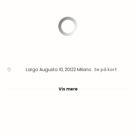
am
Mee
-
Rüg
Ost
The
Se
alle
tilb
Hote
med
Largo Augusto 10
,
20122
Milano
Se på kort
spa
ved
Harz
Vis mere
Victo
Resi
Hote
-
syd
for
Harz