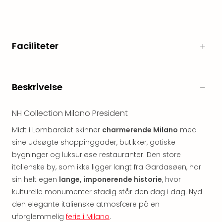
Myth
Heim
-
i
Faciliteter
selv
Harz
Zum
Löw
Beskrivelse
Desi
Reso
NH Collection Milano President
&
Spa
Midt i Lombardiet skinner
charmerende Milano
med
Se
sine udsøgte shoppinggader, butikker, gotiske
alle
bygninger og luksuriøse restauranter. Den store
tilb
italienske by, som ikke ligger langt fra Gardasøen, har
Well
sin helt egen
lange, imponerende historie
, hvor
i
kulturelle monumenter stadig står den dag i dag. Nyd
Sydt
den elegante italienske atmosfære på en
Aro
Life
uforglemmelig
ferie i Milano
.