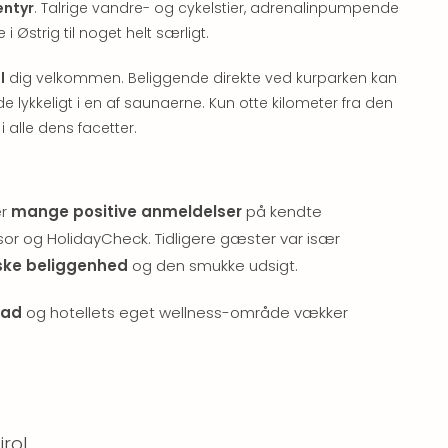
entyr
. Talrige vandre- og cykelstier, adrenalinpumpende
i Østrig til noget helt særligt.
l
dig velkommen. Beliggende direkte ved kurparken kan
 lykkeligt i en af saunaerne. Kun otte kilometer fra den
 alle dens facetter.
er
mange positive anmeldelser
på kendte
sor og HolidayCheck. Tidligere gæster var især
ske beliggenhed
og den smukke udsigt.
mad
og hotellets eget wellness-område vækker
irol