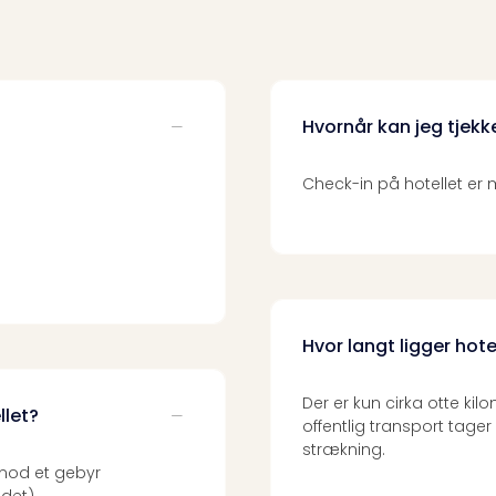
Hvornår kan jeg tjekk
Check-in på hotellet er
Hvor langt ligger hote
Der er kun cirka otte kilom
llet?
offentlig transport tage
strækning.
 mod et gebyr
det).