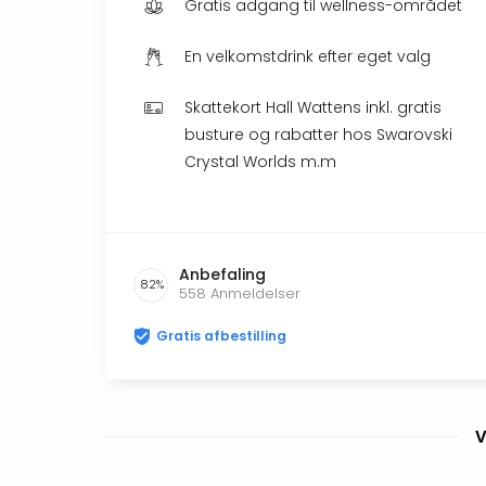
Gratis adgang til wellness-området
En velkomstdrink efter eget valg
Skattekort Hall Wattens inkl. gratis
busture og rabatter hos Swarovski
Crystal Worlds m.m
Anbefaling
82
%
558
Anmeldelser
Gratis afbestilling
V