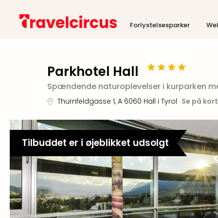
Forlystelsesparker
Wel
Parkhotel Hall
Spændende naturoplevelser i kurparken mel
Thurnfeldgasse 1
,
A 6060
Hall i Tyrol
Se på kort
Tilbuddet er i øjeblikket udsolgt