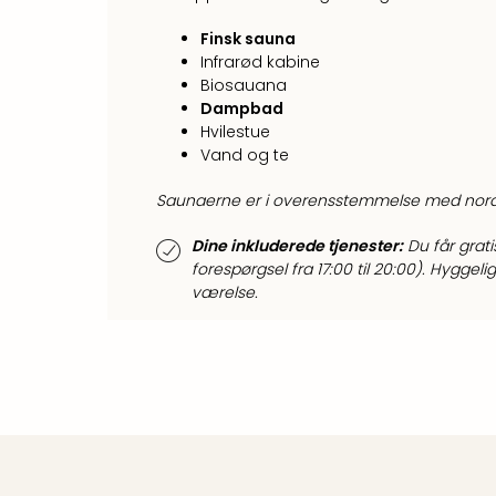
Finsk sauna
Infrarød kabine
Biosauana
Dampbad
Hvilestue
Vand og te
Saunaerne er i overensstemmelse med nordisk 
Dine inkluderede tjenester:
Du får grat
forespørgsel fra 17:00 til 20:00). Hyggel
værelse.