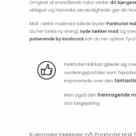
Omgivet af enestående natur venter
dit bjergev
skiløjper og historiske seværdigheder gør din ferie 
Midt i dette maleriske billede byder
Parkhotel Hal
du her tanke ny energi,
nyde lækker mad
og svede
pulserende by Innsbruck
kan du her opleve Tyrol i
Parkhotel Hall kan glæde sig ov
vurderingsportaler som Tripadvi
imponerede over den
fantasti
Men også den
fremragende 
stor begejstring.
Kulinariske lækkerier på Parkhotel Hall T