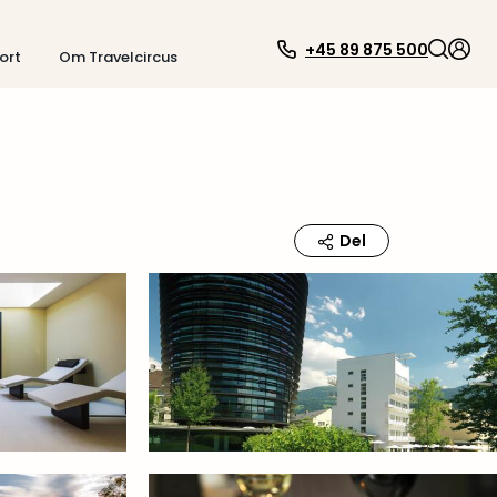
+45 89 875 500
ort
Om Travelcircus
Del