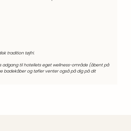
tradition tøjfri.
is adgang til hotellets eget wellness-område (åbent på
ige badekåber og tøfler venter også på dig på dit