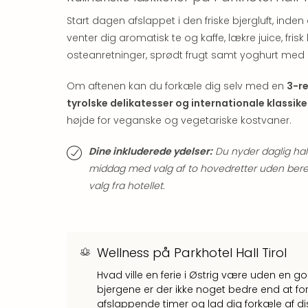
Start dagen afslappet i den friske bjergluft, inde
venter dig aromatisk te og kaffe, lækre juice, fris
osteanretninger, sprødt frugt samt yoghurt med cr
Om aftenen kan du forkæle dig selv med en
3-r
tyrolske delikatesser og internationale klassike
højde for veganske og vegetariske kostvaner.
Dine inkluderede ydelser:
Du nyder daglig ha
middag med valg af to hovedretter uden bereg
valg fra hotellet.
Wellness på Parkhotel Hall Tirol
Hvad ville en ferie i Østrig være uden en 
bjergene er der ikke noget bedre end at 
afslappende timer og lad dig forkæle af d