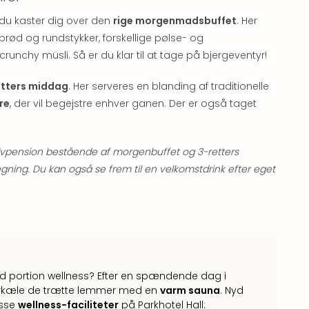
n du kaster dig over den
rige morgenmadsbuffet
. Her
k brød og rundstykker, forskellige pølse- og
unchy müsli. Så er du klar til at tage på bjergeventyr!
etters middag
. Her serveres en blanding af traditionelle
re
, der vil begejstre enhver ganen. Der er også taget
lvpension bestående af morgenbuffet og 3-retters
ning. Du kan også se frem til en velkomstdrink efter eget
god portion wellness? Efter en spændende dag i
forkæle de trætte lemmer med en
varm sauna
. Nyd
isse
wellness-faciliteter
på Parkhotel Hall: