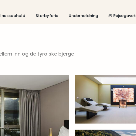
lnessophold
Storbyferie
Underholdning
🎁 Rejsegavek
lem Inn og de tyrolske bjerge