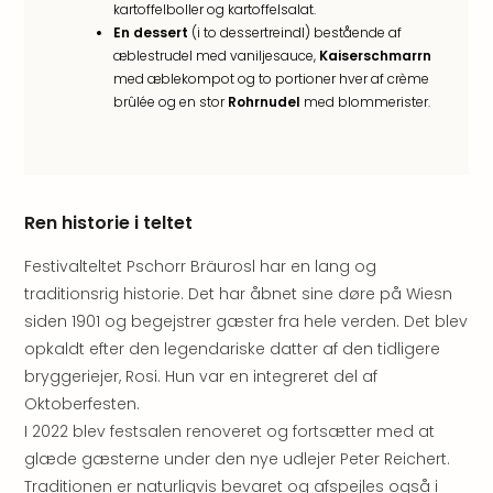
Well
kartoffelboller og kartoffelsalat.
Sch
En dessert
(i to dessertreindl) bestående af
Alpe
æblestrudel med vaniljesauce,
Kaiserschmarrn
Grün
med æblekompot og to portioner hver af crème
Hote
brûlée og en stor
Rohrnudel
med blommerister.
Vier
Jahr
Pitzt
kerii
–
Ren historie i teltet
adul
Festivalteltet Pschorr Bräurosl har en lang og
bout
hote
traditionsrig historie. Det har åbnet sine døre på Wiesn
Se
siden 1901 og begejstrer gæster fra hele verden. Det blev
alle
opkaldt efter den legendariske datter af den tidligere
tilb
bryggeriejer, Rosi. Hun var en integreret del af
Stor
Oktoberfesten.
Kval
I 2022 blev festsalen renoveret og fortsætter med at
4*
glæde gæsterne under den nye udlejer Peter Reichert.
&
5*
Traditionen er naturligvis bevaret og afspejles også i