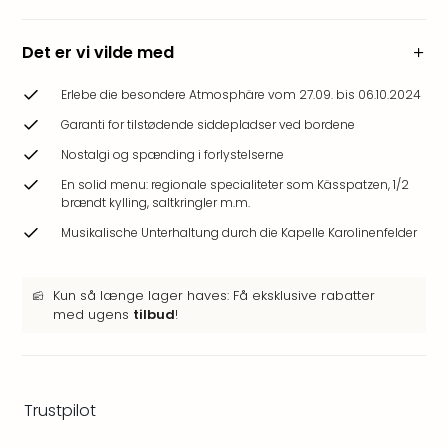
Hote
Heid
Det er vi vilde med
Kröp
-
Erlebe die besondere Atmosphäre vom 27.09. bis 06.10.2024
syd
for
Garanti for tilstødende siddepladser ved bordene
Ham
Nostalgi og spænding i forlystelserne
Se
En solid menu: regionale specialiteter som Kässpatzen, 1/2
alle
brændt kylling, saltkringler m.m.
tilb
Bade
Musikalische Unterhaltung durch die Kapelle Karolinenfelder
i
Nord
Kun så længe lager haves: Få eksklusive rabatter
Rug
med ugens
tilbud
!
Ther
Stra
-
Rüg
Bade
Trustpilot
Mari