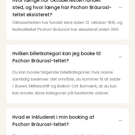
Hvor længe har Oktoberfesten fundet
Harr
sted, og hvor længe har Pschorr Bräurosl-
Pott
teltet eksisteret?
Lon
Oktoberfesten har fundet sted siden 12. oktober 1810, og
met
festivalteltet Pschorr Bräurosl har eksisteret siden 1901.
tran
Ga
of
Thro
Hvilken billetkategori kan jeg booke til
Stud
Pschorr Bräurosl-teltet?
Tour
Alle
Du kan booke følgende billetkategorier, hvis navne
udsti
samtidig beskriver det område, du kommer til at sidde
Sho
i: Boxen, Mittelschiff og Balkon Ost. Bemærk, at du kun
&
kan booke disse kategorier på bestemte datoer.
Unde
Okto
Mün
Louv
Hvad er inkluderet i min booking af
Mus
Pschorr Bräurosl-teltet?
Alle