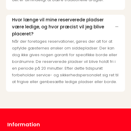
the
curs
chil
Hvor længe vil mine reserverede pladser
Heid
være ledige, og hvor præcist vil jeg blive
Park
placeret?
Alle
Når der foretages reservationer, gøres der alt for at
Gave
opfylde gæsternes ønsker om siddepladser. Der kan
Om
dog ikke gives nogen garanti for specifikke borde eller
Trav
bordnumre. De reserverede pladser vil blive holdt fri i
Trav
en periode på 20 minutter. Efter dette tidspunkt
Om
forbeholder service- og sikkerhedspersonalet sig ret til
Trav
at frigive eller genbesætte ledige pladser eller borde.
Om
os
Job
hos
Trav
Brug
og
Information
forr