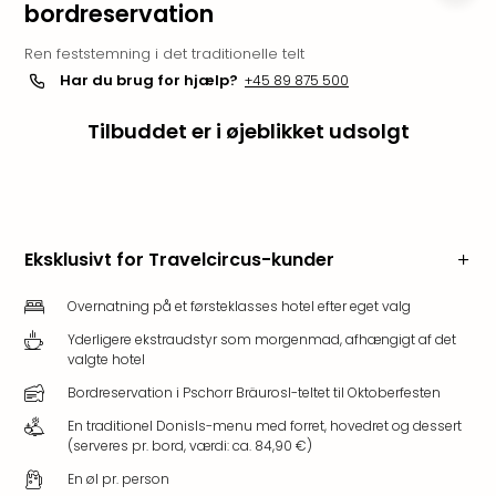
bordreservation
i
Tysk
Ren feststemning i det traditionelle telt
Trop
Har du brug for hjælp?
+45 89 875 500
Isla
Berli
Tilbuddet er i øjeblikket udsolgt
Rula
ved
Eur
Park
The
Eksklusivt for Travelcircus-kunder
Erdi
Mün
Overnatning på et førsteklasses hotel efter eget valg
Well
Efter
Yderligere ekstraudstyr som morgenmad, afhængigt af det
valgte hotel
dest
Well
Bordreservation i Pschorr Bräurosl-teltet til Oktoberfesten
i
En traditionel Donisls-menu med forret, hovedret og dessert
Nord
(serveres pr. bord, værdi: ca. 84,90 €)
Cent
En øl pr. person
Berli