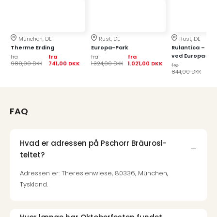
Kroa
Crv
Luka
Hote
München, DE
Rust, DE
Rust, DE
IN
Therme Erding
Europa-Park
Rulantica – ba
Biog
ved Europa-Pa
fra
fra
fra
fra
Unde
989,00 DKK
741,00 DKK
1.324,00 DKK
1.021,00 DKK
fra
fra
844,00 DKK
66
Entr
&
4*
hote
FAQ
Udsti
The
Mak
Hvad er adressen på Pschorr Bräurosl-
of
teltet?
Harr
Pott
Adressen er: Theresienwiese, 80336, München,
Lon
Tyskland.
The
Mak
of