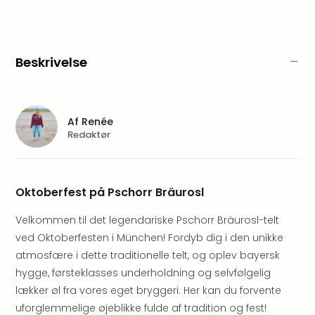
am
Mee
-
Rüg
Beskrivelse
Ost
The
Se
alle
Af
Renée
tilb
Redaktør
Hote
med
spa
ved
Oktoberfest på Pschorr Bräurosl
Harz
Victo
Velkommen til det legendariske Pschorr Bräurosl-telt
Resi
ved Oktoberfesten i München! Fordyb dig i den unikke
Hote
atmosfære i dette traditionelle telt, og oplev bayersk
-
hygge, førsteklasses underholdning og selvfølgelig
syd
lækker øl fra vores eget bryggeri. Her kan du forvente
for
uforglemmelige øjeblikke fulde af tradition og fest!
Harz