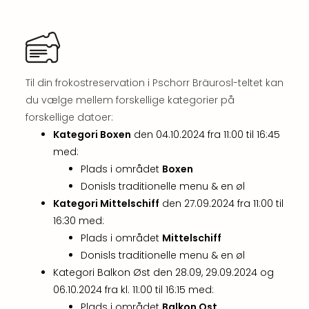
Myth
Heim
-
i
selv
Til din frokostreservation i Pschorr Bräurosl-teltet kan
Harz
du vælge mellem forskellige kategorier på
Zum
forskellige datoer:
Löw
Desi
Kategori Boxen
den 04.10.2024 fra 11:00 til 16:45
Reso
med:
&
Plads i området
Boxen
Spa
Donisls traditionelle menu & en øl
Se
Kategori Mittelschiff
den 27.09.2024 fra 11:00 til
alle
16:30 med:
tilb
Plads i området
Mittelschiff
Well
i
Donisls traditionelle menu & en øl
Sydt
Kategori Balkon Øst den 28.09, 29.09.2024 og
Aro
06.10.2024 fra kl. 11:00 til 16:15 med:
Life
Plads i området
Balkon Ost