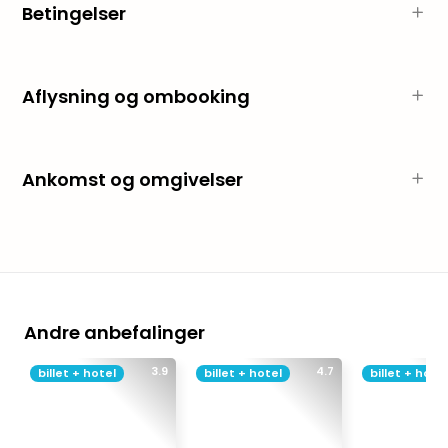
Hote
Betingelser
i
Bud
Se
Aflysning og ombooking
alle
tilb
Hote
i
Ankomst og omgivelser
Nord
Hote
i
Berli
Hote
i
Ham
Andre anbefalinger
Se
alle
3.9
4.7
billet + hotel
billet + hotel
billet + hotel
tilb
Hote
i