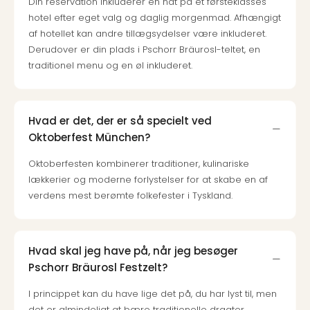
Din reservation inkluderer en nat på et førsteklasses
sho
hotel efter eget valg og daglig morgenmad. Afhængigt
🎁
af hotellet kan andre tillægsydelser være inkluderet.
Rejs
Gave
Derudover er din plads i Pschorr Bräurosl-teltet, en
til
traditionel menu og en øl inkluderet.
rejse
Find
den
Hvad er det, der er så specielt ved
perf
Oktoberfest München?
gav
Disn
Oktoberfesten kombinerer traditioner, kulinariske
Paris
lækkerier og moderne forlystelser for at skabe en af
Trop
verdens mest berømte folkefester i Tyskland.
Isla
War
Bros.
Stud
Hvad skal jeg have på, når jeg besøger
Tour
Pschorr Bräurosl Festzelt?
Harr
Pott
I princippet kan du have lige det på, du har lyst til, men
and
det er almindeligt at bære traditionelle dragter.