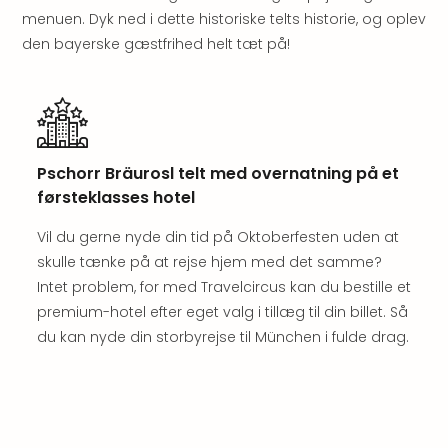
hote
menuen. Dyk ned i dette historiske telts historie, og oplev
Stor
den bayerske gæstfrihed helt tæt på!
Hote
i
Køb
Hote
i
Lon
Pschorr Bräurosl telt med overnatning på et
Hote
førsteklasses hotel
i
Paris
Vil du gerne nyde din tid på Oktoberfesten uden at
Hote
skulle tænke på at rejse hjem med det samme?
i
Intet problem, for med Travelcircus kan du bestille et
Wie
premium-hotel efter eget valg i tillæg til din billet. Så
Hote
du kan nyde din storbyrejse til München i fulde drag.
i
Ams
Hote
i
Mün