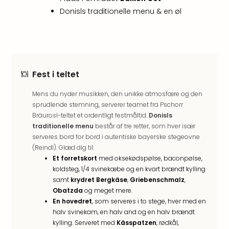
&
Donisls traditionelle menu & en øl
Bal
Hote
Hote
Gas
Joch
Se
Fest i teltet
alle
Mens du nyder musikken, den unikke atmosfære og den
tilb
sprudlende stemning, serverer teamet fra Pschorr
Kort
Bräurosl-teltet et ordentligt festmåltid.
Donisls
ferie
traditionelle menu
består af tre retter, som hver især
i
serveres bord for bord i autentiske bayerske stegeovne
Østr
(Reindl). Glæd dig til:
Crys
Et forretskort
med oksekødspølse, baconpølse,
Gar
koldsteg, 1/4 svinekæbe og en kvart brændt kylling
Gou
samt
krydret Bergkäse
,
Griebenschmalz
,
&
Obatzda
og meget mere.
Win
En hovedret
, som serveres i to stege, hver med en
Hote
halv svinekam, en halv and og en halv brændt
Aust
kylling. Serveret med
Kässpatzen
, rødkål,