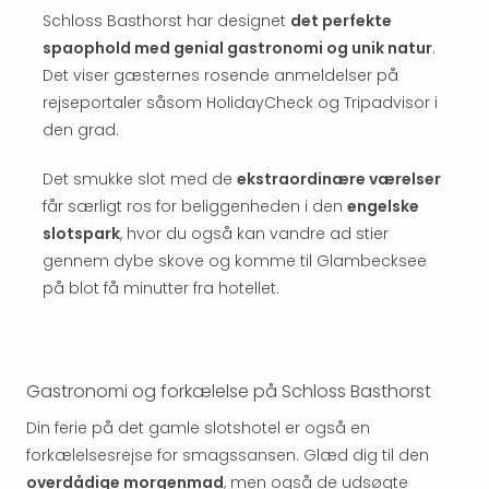
Well
Schloss Basthorst har designet
det perfekte
Sch
spaophold med genial gastronomi og unik natur
.
Alpe
Grün
Det viser gæsternes rosende anmeldelser på
Hote
rejseportaler såsom HolidayCheck og Tripadvisor i
Vier
den grad.
Jahr
Pitzt
Det smukke slot med de
ekstraordinære værelser
kerii
får særligt ros for beliggenheden i den
engelske
–
slotspark
, hvor du også kan vandre ad stier
adul
gennem dybe skove og komme til Glambecksee
bout
på blot få minutter fra hotellet.
hote
Se
alle
tilb
Stor
Gastronomi og forkælelse på Schloss Basthorst
Kval
Din ferie på det gamle slotshotel er også en
4*
forkælelsesrejse for smagssansen. Glæd dig til den
&
5*
overdådige morgenmad
, men også de udsøgte