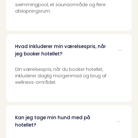
swimmingpool, et saunaområde og flere
the
afslapningsrum.
curs
chil
Heid
Park
Alle
Hvad inkluderer min værelsespris, når
Gave
Om
jeg booker hotellet?
Trav
Trav
Din værelsespris, når du booker hotellet,
Om
inkluderer daglig morgenmad og brug af
Trav
wellness-området.
Om
os
Job
hos
Trav
Kan jeg tage min hund med på
Brug
hotellet?
og
forr