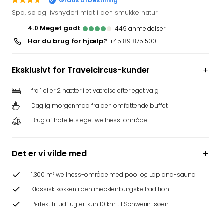
Gratis afbestilling
i
Spa, sø og livsnyderi midt i den smukke natur
Tysk
4.0
meget godt
449
anmeldelser
Trop
Har du brug for hjælp?
Isla
+45 89 875 500
Berli
Rula
Eksklusivt for Travelcircus-kunder
ved
Eur
fra 1 eller 2 nætter i et værelse efter eget valg
Park
Daglig morgenmad fra den omfattende buffet
The
Erdi
Brug af hotellets eget wellness-område
Mün
Well
Efter
Det er vi vilde med
dest
Well
1.300 m² wellness-område med pool og Lapland-sauna
i
Klassisk køkken i den mecklenburgske tradition
Nord
Cent
Perfekt til udflugter: kun 10 km til Schwerin-søen
Berli