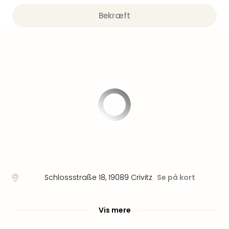
am
Mee
Bekræft
-
Rüg
Ost
The
Se
alle
tilb
Hote
med
spa
ved
Harz
Victo
Resi
Schlossstraße 18
,
19089
Crivitz
Se på kort
Hote
-
syd
Vis mere
for
Harz