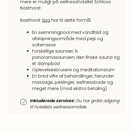
Kroa
mere er muligt på wellnesshotellet Schloss
Crv
Basthorst.
Luka
Hote
Basthorst
Spa
har til dette formål:
IN
Biog
En swimmingpool med vandfald og
afslapningsområde med pejs og
Unde
solterrasse
Entr
Forskellige saunaer, fx
&
panoramasaunaen, den finske sauna og
4*
et dampbad
hote
Oplevelsesbrusere og meditationsrum
Udsti
En bred vifte af behandlinger, herunder
The
massage, peelinger, wellnessbade og
Mak
meget mere (mod ekstra betaling)
of
Harr
Inkluderede services:
Du har gratis adgang
Pott
til hotellets wellnessområde.
Lon
The
Mak
of