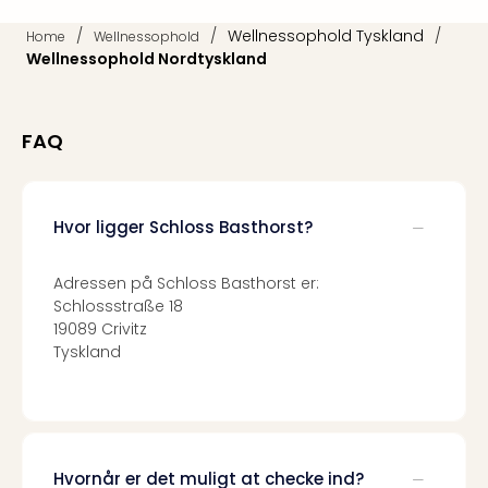
Harr
/
/
Wellnessophold Tyskland
/
Pott
Home
Wellnessophold
Wellnessophold Nordtyskland
Lon
met
tran
Ga
FAQ
of
Thro
Stud
Hvor ligger Schloss Basthorst?
Tour
Alle
udsti
Adressen på Schloss Basthorst er:
Sho
Schlossstraße 18
&
19089 Crivitz
Unde
Tyskland
Okto
Mün
Louv
Mus
Alle
Hvornår er det muligt at checke ind?