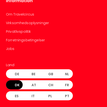
Information
Om Travelcircus
Virksomhedsoplysninger
Privatlivspolitik
Forretningsbetingelser
Jobs
Land
DE
BE
GB
NL
DK
AT
CH
FR
ES
IT
PL
PT