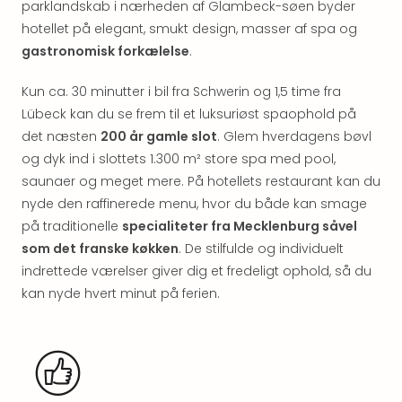
parklandskab i nærheden af Glambeck-søen byder
&
Bal
hotellet på elegant, smukt design, masser af spa og
Hote
gastronomisk forkælelse
.
Hote
Gas
Kun ca. 30 minutter i bil fra Schwerin og 1,5 time fra
Joch
Lübeck kan du se frem til et luksuriøst spaophold på
Se
det næsten
200 år gamle slot
. Glem hverdagens bøvl
alle
og dyk ind i slottets 1.300 m² store spa med pool,
tilb
saunaer og meget mere. På hotellets restaurant kan du
Kort
nyde den raffinerede menu, hvor du både kan smage
ferie
i
på traditionelle
specialiteter fra Mecklenburg såvel
Østr
som det franske køkken
. De stilfulde og individuelt
Crys
indrettede værelser giver dig et fredeligt ophold, så du
Gar
kan nyde hvert minut på ferien.
Gou
&
Win
Hote
Aust