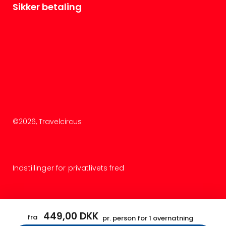
Sikker betaling
©
2026
, Travelcircus
Indstillinger for privatlivets fred
449,00 DKK
fra
pr. person for 1 overnatning