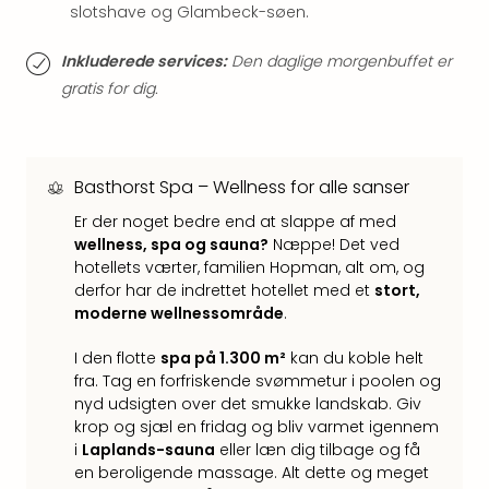
Hote
slotshave og Glambeck-søen.
i
Bud
Inkluderede services:
Den daglige morgenbuffet er
Se
gratis for dig.
alle
tilb
Hote
i
Basthorst Spa – Wellness for alle sanser
Nord
Er der noget bedre end at slappe af med
Hote
wellness, spa og sauna?
Næppe! Det ved
i
hotellets værter, familien Hopman, alt om, og
Berli
derfor har de indrettet hotellet med et
stort,
Hote
moderne wellnessområde
.
i
Ham
I den flotte
spa på 1.300 m²
kan du koble helt
Se
fra. Tag en forfriskende svømmetur i poolen og
alle
nyd udsigten over det smukke landskab. Giv
tilb
krop og sjæl en fridag og bliv varmet igennem
Hote
i
Laplands-sauna
eller læn dig tilbage og få
i
en beroligende massage. Alt dette og meget