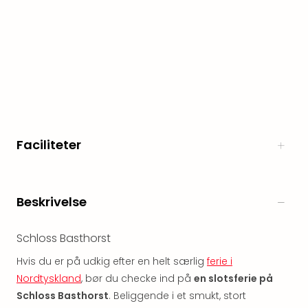
Myth
Heim
-
i
selv
Harz
Zum
Löw
Desi
Faciliteter
Reso
&
Spa
Se
Beskrivelse
alle
tilb
Schloss Basthorst
Well
i
Hvis du er på udkig efter en helt særlig
ferie i
Sydt
Nordtyskland
, bør du checke ind på
en slotsferie på
Aro
Schloss Basthorst
. Beliggende i et smukt, stort
Life