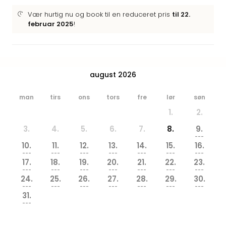
Hote
Vær hurtig nu og book til en reduceret pris
til 22.
Heid
februar 2025
!
Kröp
-
syd
for
Ham
august 2026
Se
alle
man
tirs
ons
tors
fre
lør
søn
tilb
1.
2.
Bade
i
3.
4.
5.
6.
7.
8.
9.
---
Nord
10.
11.
12.
13.
14.
15.
16.
Rug
---
---
---
---
---
---
---
Ther
17.
18.
19.
20.
21.
22.
23.
---
---
---
---
---
---
---
Stra
24.
25.
26.
27.
28.
29.
30.
-
---
---
---
---
---
---
---
Rüg
31.
---
Bade
Mari