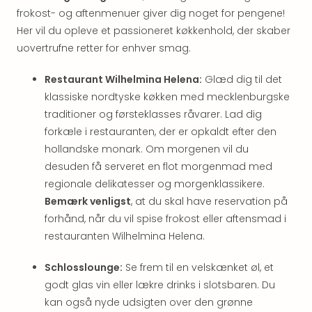
hote
frokost- og aftenmenuer giver dig noget for pengene!
Stor
Her vil du opleve et passioneret køkkenhold, der skaber
Hote
uovertrufne retter for enhver smag.
i
Køb
Restaurant Wilhelmina Helena:
Glæd dig til det
Hote
klassiske nordtyske køkken med mecklenburgske
i
traditioner og førsteklasses råvarer. Lad dig
Lon
forkæle i restauranten, der er opkaldt efter den
Hote
i
hollandske monark. Om morgenen vil du
Paris
desuden få serveret en flot morgenmad med
Hote
regionale delikatesser og morgenklassikere.
i
Bemærk venligst
, at du skal have reservation på
Wie
forhånd, når du vil spise frokost eller aftensmad i
Hote
restauranten Wilhelmina Helena.
i
Ams
Schlosslounge:
Se frem til en velskænket øl, et
Hote
godt glas vin eller lækre drinks i slotsbaren. Du
i
Mün
kan også nyde udsigten over den grønne