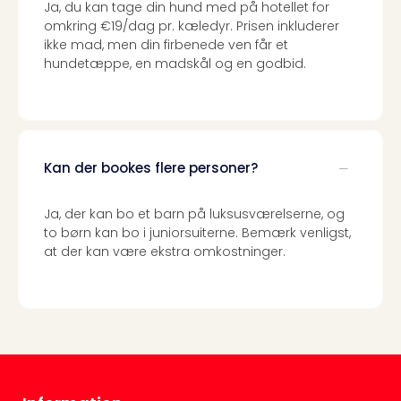
Ja, du kan tage din hund med på hotellet for
Priva
omkring €19/dag pr. kæledyr. Prisen inkluderer
Virk
ikke mad, men din firbenede ven får et
Mer
hundetæppe, en madskål og en godbid.
bær
rejse
med
Trav
Såd
Kan der bookes flere personer?
gør
vi
vore
Ja, der kan bo et barn på luksusværelserne, og
rejse
to børn kan bo i juniorsuiterne. Bemærk venligst,
mer
at der kan være ekstra omkostninger.
bær