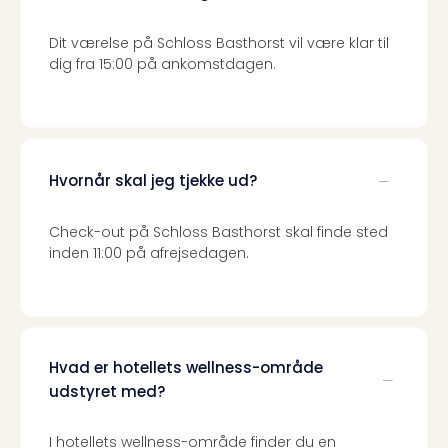
sho
🎁
Dit værelse på Schloss Basthorst vil være klar til
Rejs
dig fra 15:00 på ankomstdagen.
Gave
til
rejse
Find
den
Hvornår skal jeg tjekke ud?
perf
gav
Disn
Check-out på Schloss Basthorst skal finde sted
Paris
inden 11:00 på afrejsedagen.
Trop
Isla
War
Bros.
Stud
Hvad er hotellets wellness-område
Tour
udstyret med?
Harr
Pott
I hotellets wellness-område finder du en
and