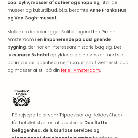
cool byliv, masser af caféer og shopping
, utallige
&
Bal
museer og kulturtilbud, bl.a. berømte
Anne Franks Hus
Hote
og Van Gogh-museet.
Hote
Gas
Mellem to kanaler ligger Sofitel Legend the Grand
Joch
Amsterdam i
en imponerende paladslignende
Se
bygning
, der har en interessant historie bag sig. Det
alle
luksuriøse 5⭑ hotel
opfylder alle dine ønsker med sin
tilb
optimale beliggenhed i centrum, et stort wellnesstilbud
Kort
og masser af stil på din
ferie i Amsterdam
.
ferie
i
Østr
Crys
Gar
Gou
&
På rejseportaler som Tripadvisor og HolidayCheck
Win
får hotellet stor ros af gæsterne.
Den flotte
Hote
beliggenhed, de luksuriøse services og
Aust
stemningen i den elegante bygning
fremhæves