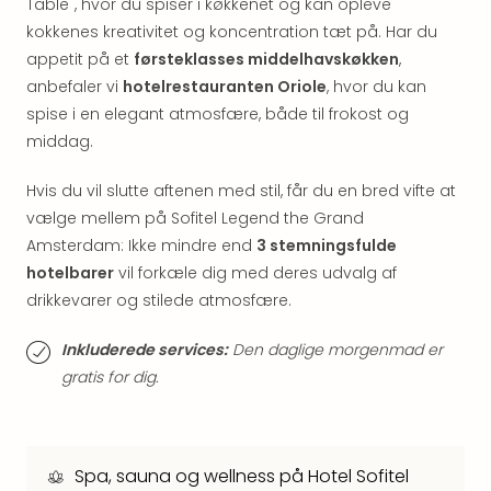
Table", hvor du spiser i køkkenet og kan opleve
hote
kokkenes kreativitet og koncentration tæt på. Har du
Stor
appetit på et
førsteklasses middelhavskøkken
,
Hote
anbefaler vi
hotelrestauranten Oriole
, hvor du kan
i
Køb
spise i en elegant atmosfære, både til frokost og
Hote
middag.
i
Lon
Hvis du vil slutte aftenen med stil, får du en bred vifte at
Hote
vælge mellem på Sofitel Legend the Grand
i
Amsterdam: Ikke mindre end
3 stemningsfulde
Paris
hotelbarer
vil forkæle dig med deres udvalg af
Hote
drikkevarer og stilede atmosfære.
i
Wie
Inkluderede services:
Den daglige morgenmad er
Hote
gratis for dig.
i
Ams
Hote
i
Spa, sauna og wellness på Hotel Sofitel
Mün