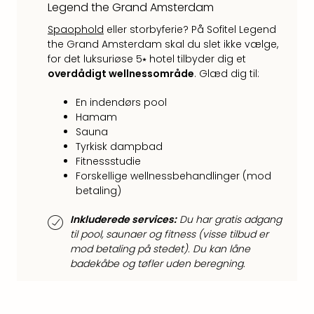
Hote
Legend the Grand Amsterdam
i
Spaophold
eller storbyferie? På Sofitel Legend
Bud
the Grand Amsterdam skal du slet ikke vælge,
Se
for det luksuriøse 5⭑ hotel tilbyder dig et
alle
overdådigt wellnessområde
. Glæd dig til:
tilb
Hote
En indendørs pool
i
Hamam
Nord
Sauna
Hote
Tyrkisk dampbad
i
Fitnessstudie
Berli
Forskellige wellnessbehandlinger (mod
Hote
betaling)
i
Inkluderede services:
Du har gratis adgang
Ham
til pool, saunaer og fitness (visse tilbud er
Se
mod betaling på stedet). Du kan låne
alle
badekåbe og tøfler uden beregning.
tilb
Hote
i