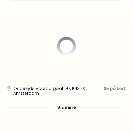
am
Mee
-
Rüg
Ost
The
Se
alle
tilb
Hote
med
spa
ved
Harz
Oudezijds Voorburgwal 197
,
1012 EX
Se på kort
Victo
Amsterdam
Resi
Hote
Vis mere
-
syd
for
Harz