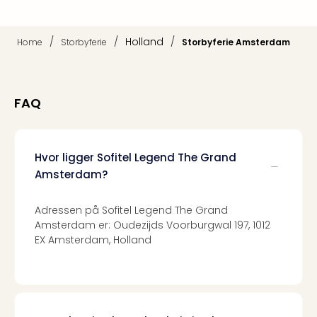
Kroa
Crv
Luka
/
/
Holland
/
Home
Storbyferie
Storbyferie Amsterdam
Hote
IN
Biog
Unde
FAQ
Entr
&
4*
hote
Hvor ligger Sofitel Legend The Grand
Udsti
Amsterdam?
The
Mak
Adressen på Sofitel Legend The Grand
of
Amsterdam er: Oudezijds Voorburgwal 197, 1012
Harr
EX Amsterdam, Holland
Pott
Lon
The
Mak
of