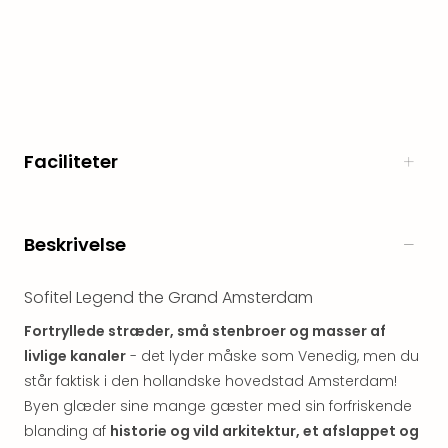
Myth
Heim
-
i
selv
Harz
Zum
Faciliteter
Löw
Desi
Reso
&
Beskrivelse
Spa
Se
Sofitel Legend the Grand Amsterdam
alle
tilb
Fortryllede stræder, små stenbroer og masser af
Well
livlige kanaler
- det lyder måske som Venedig, men du
i
står faktisk i den hollandske hovedstad Amsterdam!
Sydt
Byen glæder sine mange gæster med sin forfriskende
Aro
blanding af
historie og vild arkitektur, et afslappet og
Life