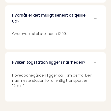
sho
🎁
Rejs
Hvornår er det muligt senest at tjekke
Gave
ud?
til
rejse
Check-out skal ske inden 12:00.
Find
den
perf
gav
Disn
Paris
Hvilken togstation ligger i nærheden?
Trop
Isla
Hovedbanegården ligger ca. 1 km derfra. Den
War
nærmeste station for offentlig transport er
Bros.
"Rokin".
Stud
Tour
Harr
Pott
and