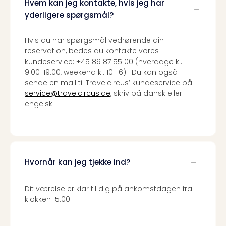
Hvem kan jeg kontakte, hvis jeg har
Harr
yderligere spørgsmål?
Pott
Lon
met
Hvis du har spørgsmål vedrørende din
reservation, bedes du kontakte vores
tran
kundeservice: +45 89 87 55 00 (hverdage kl.
Ga
9.00-19.00, weekend kl. 10-16) . Du kan også
of
sende en mail til Travelcircus’ kundeservice på
Thro
service@travelcircus.de
, skriv på dansk eller
Stud
engelsk.
Tour
Alle
udsti
Sho
&
Unde
Hvornår kan jeg tjekke ind?
Okto
Mün
Dit værelse er klar til dig på ankomstdagen fra
Louv
klokken 15:00.
Mus
Alle