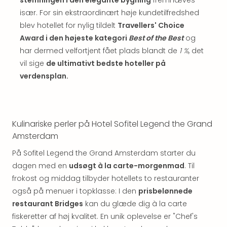
Well
Sch
især. For sin ekstraordinært høje kundetilfredshed
Alpe
blev hotellet for nylig tildelt
Travellers' Choice
Grün
Award i den højeste kategori
Best of the Best
og
Hote
har dermed velfortjent fået plads blandt de
1 %
, det
Vier
vil sige
de ultimativt bedste hoteller på
Jahr
verdensplan.
Pitzt
kerii
–
adul
Kulinariske perler på Hotel Sofitel Legend the Grand
bout
hote
Amsterdam
Se
På Sofitel Legend the Grand Amsterdam starter du
alle
dagen med en
udsøgt à la carte-morgenmad
. Til
tilb
frokost og middag tilbyder hotellets to restauranter
Stor
Kval
også på menuer i topklasse: I den
prisbelønnede
4*
restaurant Bridges
kan du glæde dig à la carte
&
fiskeretter af høj kvalitet. En unik oplevelse er "Chef's
5*