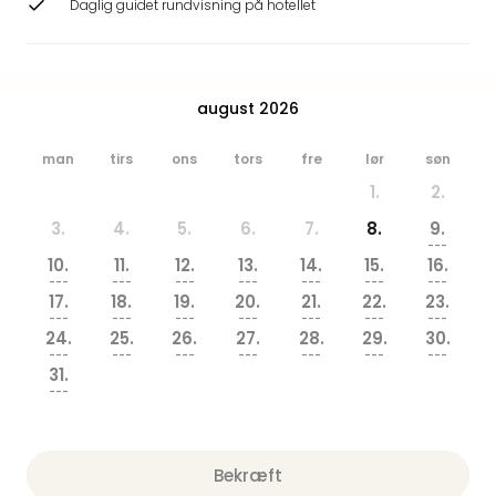
Daglig guidet rundvisning på hotellet
Hote
Heid
Kröp
-
august 2026
syd
for
Ham
man
tirs
ons
tors
fre
lør
søn
Se
1.
2.
alle
3.
4.
5.
6.
7.
8.
9.
tilb
---
Bade
10.
11.
12.
13.
14.
15.
16.
i
---
---
---
---
---
---
---
17.
18.
19.
20.
21.
22.
23.
Nord
---
---
---
---
---
---
---
Rug
24.
25.
26.
27.
28.
29.
30.
Ther
---
---
---
---
---
---
---
31.
Stra
---
-
Rüg
Bade
Bekræft
Mari