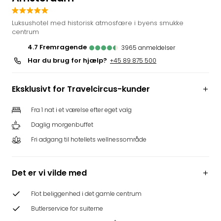
i
Tysk
Luksushotel med historisk atmosfære i byens smukke
Trop
centrum
Isla
4.7
fremragende
3965
anmeldelser
Berli
Har du brug for hjælp?
+45 89 875 500
Rula
ved
Eur
Eksklusivt for Travelcircus-kunder
Park
The
Fra 1 nat i et værelse efter eget valg
Erdi
Daglig morgenbuffet
Mün
Well
Fri adgang til hotellets wellnessområde
Efter
dest
Det er vi vilde med
Well
i
Nord
Flot beliggenhed i det gamle centrum
Cent
Butlerservice for suiterne
Berli