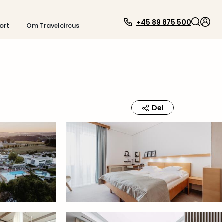
+45 89 875 500
ort
Om Travelcircus
Del