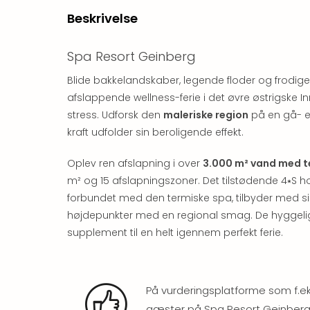
Beskrivelse
Spa Resort Geinberg
Blide bakkelandskaber, legende floder og frodi
afslappende wellness-ferie i det øvre østrigske In
stress. Udforsk den
maleriske region
på en gå- e
kraft udfolder sin beroligende effekt.
Oplev ren afslapning i over
3.000 m² vand med te
m² og 15 afslapningszoner. Det tilstødende 4⭑S h
forbundet med den termiske spa, tilbyder med s
højdepunkter med en regional smag. De hyggelige
supplement til en helt igennem perfekt ferie.
På vurderingsplatforme som f.e
gæster på Spa Resort Geinberg 