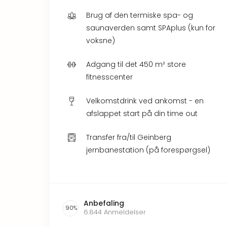
Brug af den termiske spa- og
saunaverden samt SPAplus (kun for
voksne)
Adgang til det 450 m² store
fitnesscenter
Velkomstdrink ved ankomst - en
afslappet start på din time out
Transfer fra/til Geinberg
jernbanestation (på forespørgsel)
Anbefaling
90
%
6.844
Anmeldelser