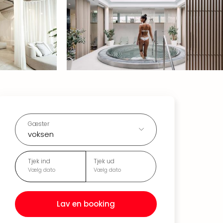
Gæster
voksen
Tjek ind
Tjek ud
Vælg dato
Vælg dato
Lav en booking