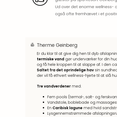
Ud over det enorme wellness- 
også ofte fremhævet i et positiv
Therme Geinberg
Er du klar til at give dig hen til dyb afslap
termiske vand
gør underværker for din hu
og få hele kroppen til at slappe af. I den 
Saltet fra det oprindelige hav
sin sundheds
der vil få ethvert wellness-hjerte til at slå h
Tre vandverdener
med:
Fem pools (termal-, salt- og ferskva
Vandstole, boblebade og massagest
En
Caribisk lagune
med hvid sandstra
Lysgennemstrømmede afslapningsrum