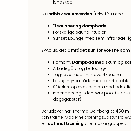
landskab
A
Caribisk saunaverden
(tekstilfri) med:
11 saunaer og dampbade
Forskellige sauna-ritualer
Sunset Lounge med
fem infrarøde li
SPAplus, det
Området kun for voksne
som t
Hamam,
Dampbad med skum
og sal
Arkadegård og te-lounge
Taghave med finsk event-sauna
Lounging-område med komfortable 
SPAplus-oplevelsesplan med adskillige
Indendørs og udendørs pool (udeluk
dagsgæster)
Derudover har Therme Geinberg et
450 m² 
kan træne. Moderne træningsudstyr fra
Mat
en
optimal træning
alle muskelgrupper.