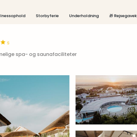
lnessophold
Storbyferie
Underholdning
🎁 Rejsegavek
s
mmelige spa- og saunafaciliteter