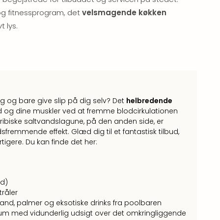
og fitnessprogram, det
velsmagende køkken
t lys.
ning og bare give slip på dig selv? Det
helbredende
d og dine muskler ved at fremme blodcirkulationen
caribiske saltvandslagune, på den anden side, er
fremmende effekt. Glæd dig til et fantastisk tilbud,
urtigere. Du kan finde det her:
nd)
råler
nd, palmer og eksotiske drinks fra poolbaren
 med vidunderlig udsigt over det omkringliggende