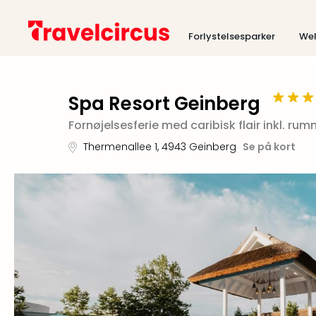
Forlystelsesparker
Wel
Spa Resort Geinberg
Fornøjelsesferie med caribisk flair inkl. ru
Thermenallee 1
,
4943
Geinberg
Se på kort