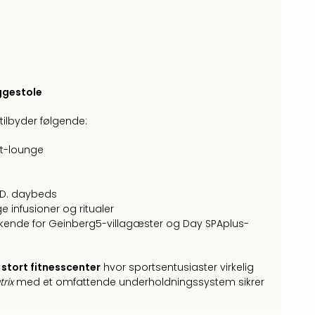
ggestole
ilbyder følgende:
t-lounge
D. daybeds
 infusioner og ritualer
kende for Geinberg5-villagæster og Day SPAplus-
stort fitnesscenter
hvor sportsentusiaster virkelig
rix
med et omfattende underholdningssystem sikrer