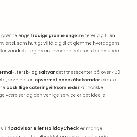
ge grønne enge
frodige grønne enge
inviterer dig til en
nviertel, som hurtigt vil få dig til at glemme hverdagens
ller vandretur og mærk, hvordan naturens bremsende
rmal-, fersk- og saltvand
et fitnesscenter på over 450
otel, som har en
opvarmet badekåbekorridor
direkte
ine
adskillige cateringvirksomheder
kulinariske
 værelser og den venlige service er det ideelle
ks
Tripadvisor eller HolidayCheck
er mange
begejstrede for tilbuddet og servicen på stedet.