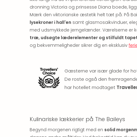
dronning Victoria og prinsesse Diana boede, lig
Mærk den viktorianske æstetik helt tæt på: På Bai
lysekroner i hall'en
samt glasmosaikvinduer, ele
med udsmykkede jerngelænder. Værelserne er kom
træ, udsøgte læderelementer og stilfuldt tape
og bekvemmeligheder sikrer dig en eksklusiv
fer
Gæsterne var især glade for hote
De roste også den fremragende 
har hotellet modtaget
Travelle
Kulinariske lækkerier på The Baileys
Begynd morgenen rigtigt med en
solid morgenm