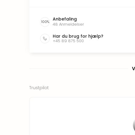
Anbefaling
100
%
48
Anmeldelser
Har du brug for hjælp?
+45 89 875 500
V
Trustpilot