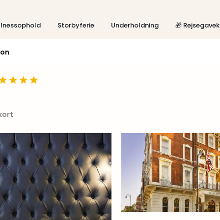
lnessophold
Storbyferie
Underholdning
🎁 Rejsegavek
don
kort