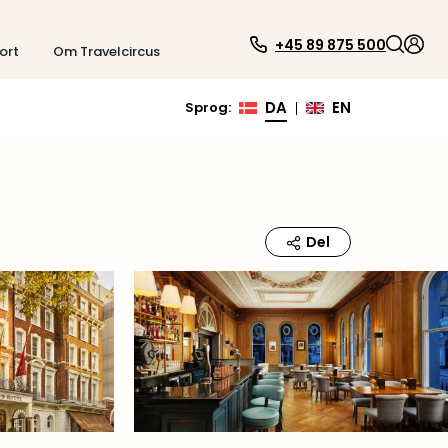
+45 89 875 500
ort
Om Travelcircus
DA
EN
Sprog
:
|
Del