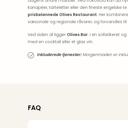
dagens andre måltider: Ved frokosttid kan du ny
kanapéer, tarteletter eller den fineste engelske t
prisbelønnede Olives Restaurant
. Her kombiner
sæsonale og regionale råvarer, og forvandles til 
Ved siden af ligger
Olives Bar
: I en sofistikeret
med en cocktail eller et glas vin.
Inkluderede tjenester:
Morgenmaden er inklude
FAQ