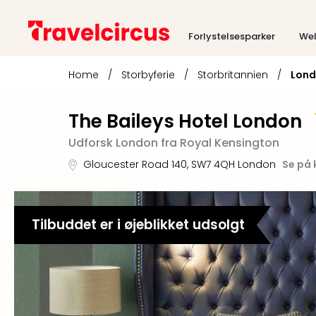
Forlystelsesparker
Wel
Home
/
Storbyferie
/
Storbritannien
/
Lon
The Baileys Hotel London
Udforsk London fra Royal Kensington
Gloucester Road 140
,
SW7 4QH
London
Se på 
Tilbuddet er i øjeblikket udsolgt