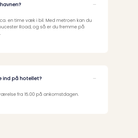
fthavnen?
ca. en time væk i bil. Med metroen kan du
 Gloucester Road, og så er du fremme på
.
e ind på hotellet?
t værelse fra 15:00 på ankomstdagen.