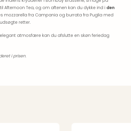
de Indiens krydderier i Bombay Brasserie, smage på
e til Afternoon Tea, og om aftenen kan du dykke ind i
den
es mozzarella fra Campania og burrata fra Puglia med
udsøgte retter.
 og elegant atmosfære kan du afslutte en skøn feriedag
ret i prisen.