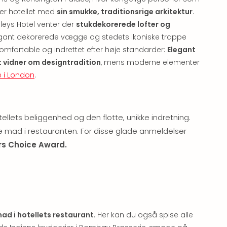
ger hotellet med
sin smukke, traditionsrige arkitektur
.
leys Hotel venter der
stukdekorerede lofter og
gant dekorerede vægge og stedets ikoniske trappe
fortable og indrettet efter høje standarder:
Elegant
t vidner om designtradition
, mens moderne elementer
ie i London
.
llets beliggenhed og den flotte, unikke indretning.
mad i restauranten. For disse glade anmeldelser
rs Choice Award.
ad i hotellets restaurant
. Her kan du også spise alle