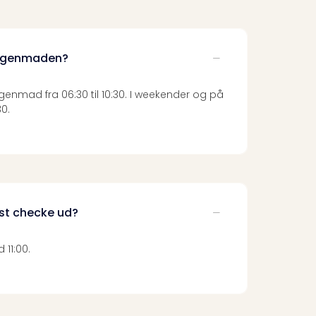
orgenmaden?
enmad fra 06:30 til 10:30. I weekender og på
30.
est checke ud?
 11:00.