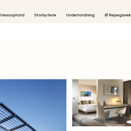
lnessophold
Storbyferie
Underholdning
🎁 Rejsegavek