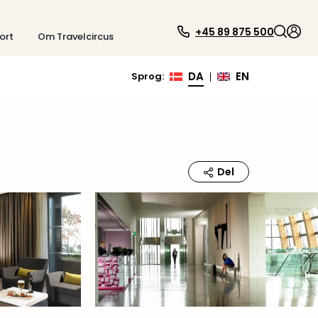
+45 89 875 500
ort
Om Travelcircus
DA
EN
Sprog
:
|
Del