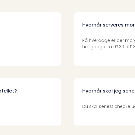
Hvornår serveres m
På hverdage er der morg
helligdage fra 07:30 til 11:
otellet?
Hvornår skal jeg sen
Du skal senest checke ud