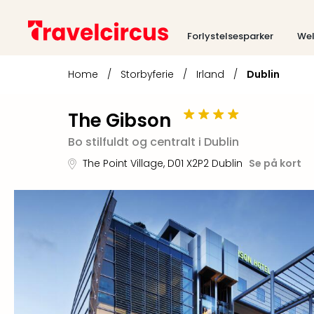
Forlystelsesparker
Wel
Home
/
Storbyferie
/
Irland
/
Dublin
The Gibson
Bo stilfuldt og centralt i Dublin
The Point Village
,
D01 X2P2
Dublin
Se på kort