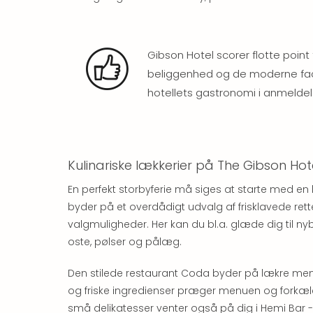
Gibson Hotel scorer flotte poin
beliggenhed og de moderne fac
hotellets gastronomi i anmeldel
Kulinariske lækkerier på The Gibson Hot
En perfekt storbyferie må siges at starte med 
byder på et overdådigt udvalg af frisklavede ret
valgmuligheder. Her kan du bl.a. glæde dig til nyba
oste, pølser og pålæg.
Den stilede restaurant Coda byder på lækre me
og friske ingredienser præger menuen og forkæler 
små delikatesser venter også på dig i Hemi Bar - 