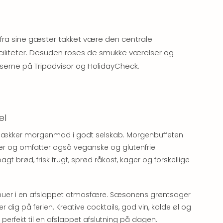
t fra sine gæster takket være den centrale
iliteter. Desuden roses de smukke værelser og
serne på Tripadvisor og HolidayCheck.
el
en lækker morgenmad i godt selskab. Morgenbuffeten
ter og omfatter også veganske og glutenfrie
gt brød, frisk frugt, sprød råkost, kager og forskellige
nuer i en afslappet atmosfære. Sæsonens grøntsager
dig på ferien. Kreative cocktails, god vin, kolde øl og
perfekt til en afslappet afslutning på dagen.