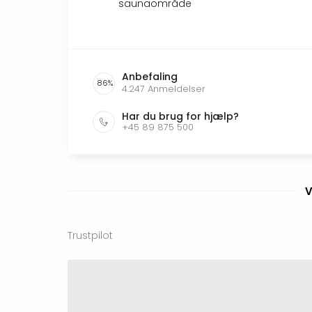
saunaområde
Anbefaling
86
%
4.247
Anmeldelser
Har du brug for hjælp?
+45 89 875 500
V
Trustpilot