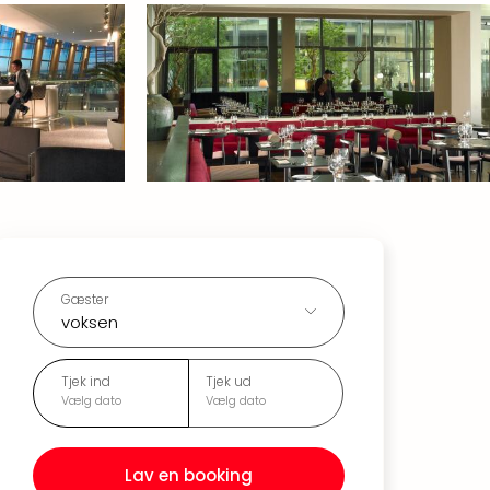
Gæster
voksen
Tjek ind
Tjek ud
Vælg dato
Vælg dato
Lav en booking