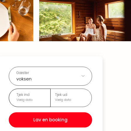
Gæster
voksen
Tjek ind
Tjek ud
Vælg dato
Vælg dato
Lav en booking