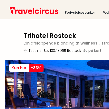
Forlystelsesparker
Wel
Trihotel Rostock
Din afslappende blanding af wellness-, str
Tessiner Str. 103
,
18055
Rostock
Se på kort
Kun her
-
33
%