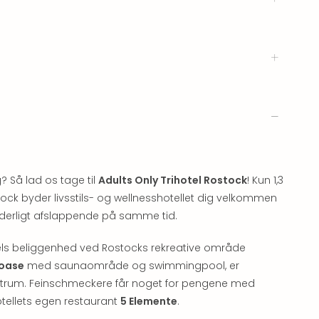
ig? Så lad os tage til
Adults Only Trihotel Rostock
! Kun 1,3
ock byder livsstils- og wellnesshotellet dig velkommen
idunderligt afslappende på samme tid.
tels beliggenhed ved Rostocks rekreative område
-oase
med saunaområde og swimmingpool, er
ntrum. Feinschmeckere får noget for pengene med
otellets egen restaurant
5 Elemente
.