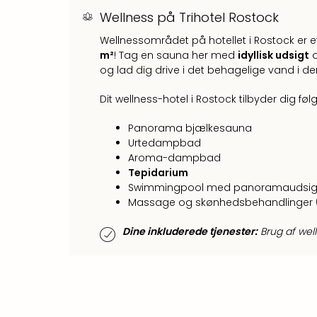
Wellness på Trihotel Rostock
Wellnessområdet på hotellet i Rostock er e
m²
! Tag en sauna her med
idyllisk udsigt
o
og lad dig drive i det behagelige vand i
Dit wellness-hotel i Rostock tilbyder dig følg
Panorama bjælkesauna
Urtedampbad
Aroma-dampbad
Tepidarium
Swimmingpool med panoramaudsig
Massage og skønhedsbehandlinger 
Dine inkluderede tjenester:
Brug af well