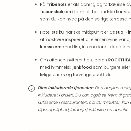
På
Tribeholz
er afslapning og forkælelse d
fusionskøkken
i form af thailandske karryre
som du kan nyde på den solrige terrasse, nå
Hotellets kulinariske midtpunkt er
Casual Fi
atmosfære inspireret af elementerne vand, 
klassikere
med fisk, internationale kreation
Om aftenen inviterer hotelbaren
ROCKTHEA
med himmelsk
junkfood
som burgere eller 
livlige drinks og farverige cocktails.
Dine inkluderede tjenester:
Den daglige morg
inkluderet i prisen. Du kan også se frem til g
kulisserne i restauranten, ca. 20 minutter, kun
tilgængelighed, lørdage) inklusive en aperitif.