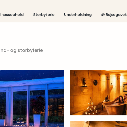
lnessophold
Storbyferie
Underholdning
🎁 Rejsegavek
and- og storbyferie