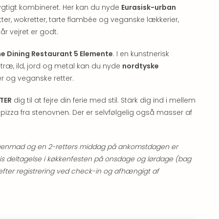
ygtigt kombineret. Her kan du nyde
Eurasisk-urban
tter, wokretter, tarte flambée og veganske lækkerier,
r vejret er godt.
ne Dining Restaurant 5 Elemente
. I en kunstnerisk
træ, ild, jord og metal kan du nyde
nordtyske
er og veganske retter.
TER
dig til at fejre din ferie med stil. Stärk dig ind i mellem
pizza fra stenovnen. Der er selvfølgelig også masser af
enmad og en 2-retters middag på ankomstdagen er
ratis deltagelse i køkkenfesten på onsdage og lørdage (bag
 efter registrering ved check-in og afhængigt af