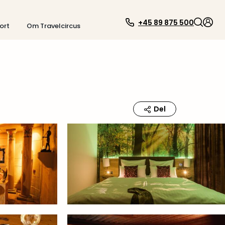
+45 89 875 500
ort
Om Travelcircus
Del