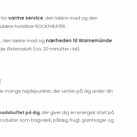
 for
varme service
, den lækre mad og den
ulære hotelbar ROCKTHEATER.
, den lækre mad og
nærheden til Warnemünde
Østersøluft (ca. 20 minutter i bil).
k
af de mange højdepunkter, der venter på dig under din
madsbuffet på dig
, der giver dig en energisk start på
 produkter som bagværk, pålæg, frugt, grøntsager og