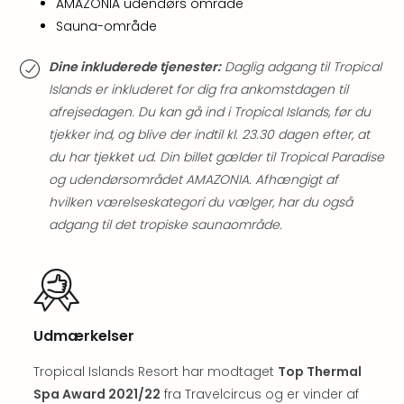
AMAZONIA udendørs område
Myth
Sauna-område
Heim
-
Dine inkluderede tjenester:
Daglig adgang til Tropical
i
Islands er inkluderet for dig fra ankomstdagen til
selv
afrejsedagen. Du kan gå ind i Tropical Islands, før du
Harz
tjekker ind, og blive der indtil kl. 23.30 dagen efter, at
Zum
Löw
du har tjekket ud. Din billet gælder til Tropical Paradise
Desi
og udendørsområdet AMAZONIA. Afhængigt af
Reso
hvilken værelseskategori du vælger, har du også
&
adgang til det tropiske saunaområde.
Spa
Se
alle
tilb
Well
i
Udmærkelser
Sydt
Tropical Islands Resort har modtaget
Top Thermal
Aro
Life
Spa Award 2021/22
fra Travelcircus og er vinder af