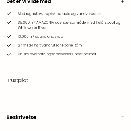
Det er vi vilde med
Hote
Heid
Med regnskov, tropisk paradis og vandverdener
Kröp
-
35.000 m² AMAZONIA udendørsområde med helårspool og
Whitewater River
syd
for
10.000 m² saunalandskab
Ham
27 meter højt vandrutschebane-tårn
Se
Unikke overnatningsoplevelser under palmer
alle
tilb
Bade
i
Trustpilot
Nord
Rug
Ther
Stra
-
Rüg
Beskrivelse
Bade
Mari