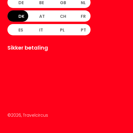
DE
BE
GB
NL
DK
AT
CH
FR
ES
IT
PL
PT
Sikker betaling
©
2026
, Travelcircus