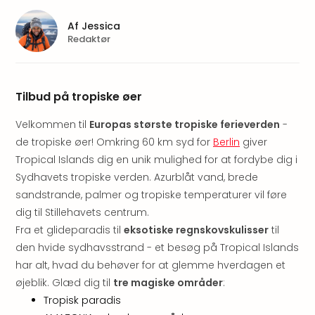
am
Mee
Af
Jessica
-
Redaktør
Rüg
Ost
The
Se
Tilbud på tropiske øer
alle
Velkommen til
Europas største tropiske ferieverden
-
tilb
Hote
de tropiske øer! Omkring 60 km syd for
Berlin
giver
med
Tropical Islands dig en unik mulighed for at fordybe dig i
spa
Sydhavets tropiske verden. Azurblåt vand, brede
ved
sandstrande, palmer og tropiske temperaturer vil føre
Harz
dig til Stillehavets centrum.
Victo
Fra et glideparadis til
eksotiske regnskovskulisser
til
Resi
den hvide sydhavsstrand - et besøg på Tropical Islands
Hote
har alt, hvad du behøver for at glemme hverdagen et
-
syd
øjeblik. Glæd dig til
tre magiske områder
:
for
Tropisk paradis
Harz