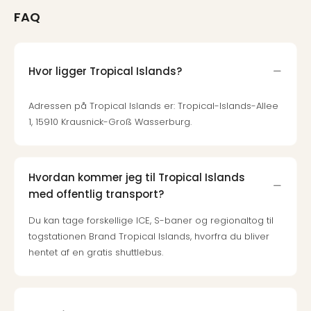
Priva
FAQ
Virk
Mer
bær
rejse
Hvor ligger Tropical Islands?
med
Trav
Adressen på Tropical Islands er: Tropical-Islands-Allee
Såd
1, 15910 Krausnick-Groß Wasserburg.
gør
vi
vore
rejse
Hvordan kommer jeg til Tropical Islands
mer
med offentlig transport?
bær
Du kan tage forskellige ICE, S-baner og regionaltog til
togstationen Brand Tropical Islands, hvorfra du bliver
hentet af en gratis shuttlebus.