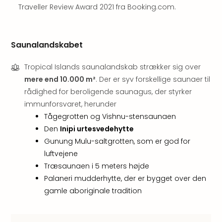
&
Traveller Review Award 2021 fra Booking.com.
Bal
Hote
Hote
Saunalandskabet
Gas
Joch
Tropical Islands saunalandskab strækker sig over
Se
mere end 10.000 m²
. Der er syv forskellige saunaer til
alle
rådighed for beroligende saunagus, der styrker
tilb
Kort
immunforsvaret, herunder
ferie
Tågegrotten og Vishnu-stensaunaen
i
Den
Inipi urtesvedehytte
Østr
Gunung Mulu-saltgrotten, som er god for
Crys
luftvejene
Gar
Træsaunaen i 5 meters højde
Gou
Palaneri mudderhytte, der er bygget over den
&
Win
gamle aboriginale tradition
Hote
Aust