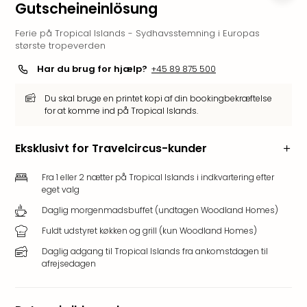
Gutscheineinlösung
i
Tysk
Ferie på Tropical Islands - Sydhavsstemning i Europas
Trop
største tropeverden
Isla
Har du brug for hjælp?
+45 89 875 500
Berli
Rula
Du skal bruge en printet kopi af din bookingbekræftelse
ved
for at komme ind på Tropical Islands.
Eur
Park
Eksklusivt for Travelcircus-kunder
The
Erdi
Fra 1 eller 2 nætter på Tropical Islands i indkvartering efter
Mün
eget valg
Well
Efter
Daglig morgenmadsbuffet (undtagen Woodland Homes)
dest
Fuldt udstyret køkken og grill (kun Woodland Homes)
Well
Daglig adgang til Tropical Islands fra ankomstdagen til
i
afrejsedagen
Nord
Cent
Berli