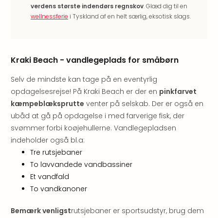
verdens største indendørs regnskov
. Glæd dig til en
hote
wellnessferie
i Tyskland af en helt særlig, eksotisk slags.
Stor
Hote
i
Køb
Kraki Beach - vandlegeplads for småbørn
Hote
i
Selv de mindste kan tage på en eventyrlig
Lon
opdagelsesrejse! På Kraki Beach er der en
pinkfarvet
Hote
kæmpeblæksprutte
venter på selskab. Der er også en
i
Paris
ubåd at gå på opdagelse i med farverige fisk, der
Hote
svømmer forbi koøjehullerne. Vandlegepladsen
i
indeholder også bl.a:
Wie
Tre rutsjebaner
Hote
To lavvandede vandbassiner
i
Et vandfald
Ams
To vandkanoner
Hote
i
Bemærk venligst
rutsjebaner er sportsudstyr, brug dem
Mün