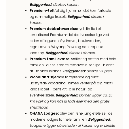
Harr
Beliggenhed:
direkte i kuplen.
Pott
Premium-telt
føl dig hjemme i det komfortable
Lon
og rummelige trætelt.
Beliggenhed:
direkte i
met
kuplen.
Premium dobbeltværelse
nyd din tid i et
tran
tematiseret Premium-dobbeltværelse lige ved
Ga
siden af lagunen, Sydhavet, boulevarden,
of
regnskoven, Wayang Plaza og den tropiske
Thro
landsby.
Beliggenhed:
direkte i domen.
Stud
Premium familieværelse
tilbring natten med hele
Tour
familien i disse smarte temaværelser lige i hjertet
Alle
af Tropical Islands.
Beliggenhed:
direkte i kuplen.
udsti
Woodland-hjem
de fortryllende og fuldt
Sho
udstyrede Woodland Homes venter på dig midt i
&
landskabet - perfekt til alle natur- og
Unde
eventyrelskere.
Beliggenhed:
Domen ligger ca. 1,5
Okto
km væk og kan nås til fods eller med den gratis
Mün
shuttlebus.
Louv
OHANA Lodges
oplev den rene junglefølelse i de
Mus
moderne lodges for hele familien.
Beliggenhed:
Alle
Lodgerne ligger på østsiden af kuplen og er direkte