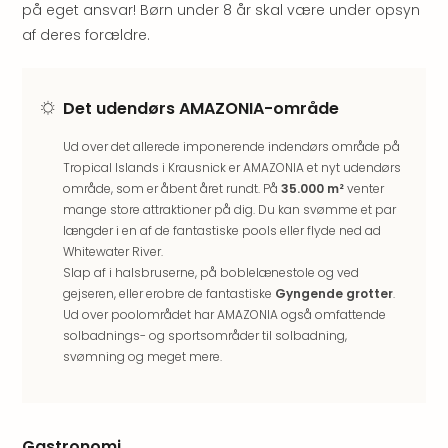
Hote
på eget ansvar! Børn under 8 år skal være under opsyn
i
af deres forældre.
Bud
Se
alle
Det udendørs AMAZONIA-område
tilb
Hote
Ud over det allerede imponerende indendørs område på
i
Tropical Islands i Krausnick er AMAZONIA et nyt udendørs
Nord
område, som er åbent året rundt. På
35.000 m²
venter
Hote
mange store attraktioner på dig. Du kan svømme et par
i
længder i en af de fantastiske pools eller flyde ned ad
Berli
Whitewater River.
Hote
Slap af i halsbruserne, på boblelænestole og ved
i
gejseren, eller erobre de fantastiske
Gyngende grotter
.
Ham
Ud over poolområdet har AMAZONIA også omfattende
solbadnings- og sportsområder til solbadning,
Se
svømning og meget mere.
alle
tilb
Hote
i
Gastronomi