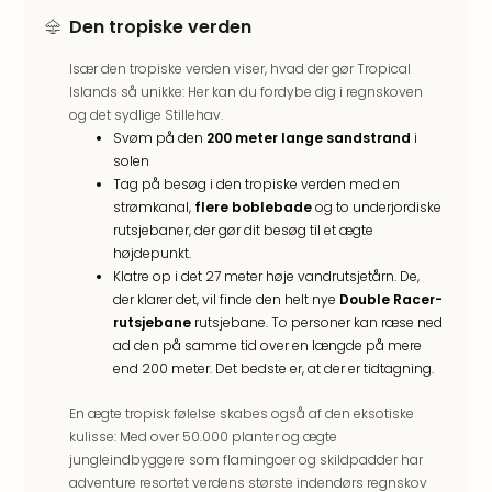
Well
Den tropiske verden
Sch
Alpe
Især den tropiske verden viser, hvad der gør Tropical
Grün
Islands så unikke: Her kan du fordybe dig i regnskoven
Hote
og det sydlige Stillehav.
Vier
Svøm på den
200 meter lange sandstrand
i
Jahr
solen
Pitzt
Tag på besøg i den tropiske verden med en
kerii
strømkanal,
flere boblebade
og to underjordiske
–
rutsjebaner, der gør dit besøg til et ægte
adul
højdepunkt.
bout
Klatre op i det 27 meter høje vandrutsjetårn. De,
hote
der klarer det, vil finde den helt nye
Double Racer-
Se
rutsjebane
rutsjebane. To personer kan ræse ned
alle
ad den på samme tid over en længde på mere
tilb
end 200 meter. Det bedste er, at der er tidtagning.
Stor
Kval
En ægte tropisk følelse skabes også af den eksotiske
4*
kulisse: Med over 50.000 planter og ægte
&
jungleindbyggere som flamingoer og skildpadder har
adventure resortet verdens største indendørs regnskov
5*