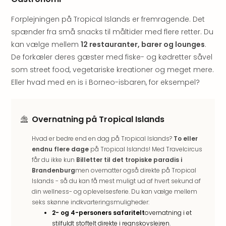
Kroa
Crv
Forplejningen på Tropical Islands er fremragende. Det
Luka
spænder fra små snacks til måltider med flere retter. Du
Hote
IN
kan vælge mellem
12 restauranter, barer og lounges
.
Biog
De forkæler deres gæster med fiske- og kødretter såvel
Unde
som street food, vegetariske kreationer og meget mere.
Entr
Eller hvad med en is i Borneo-isbaren, for eksempel?
&
4*
hote
Overnatning på Tropical Islands
Udsti
The
Hvad er bedre end en dag på Tropical Islands?
To eller
Mak
endnu flere dage
på Tropical Islands! Med Travelcircus
of
får du ikke kun
Billetter til det tropiske paradis i
Harr
Brandenburg
men overnatter også direkte på Tropical
Pott
Islands - så du kan få mest muligt ud af hvert sekund af
Lon
din wellness- og oplevelsesferie. Du kan vælge mellem
The
seks skønne indkvarteringsmuligheder:
Mak
2- og 4-personers safaritelt
overnatning i et
of
stilfuldt stoftelt direkte i regnskovslejren.