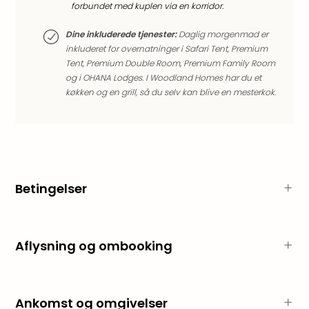
sho
forbundet med kuplen via en korridor.
🎁
Rejs
Dine inkluderede tjenester:
Daglig morgenmad er
Gave
inkluderet for overnatninger i Safari Tent, Premium
Tent, Premium Double Room, Premium Family Room
til
og i OHANA Lodges. I Woodland Homes har du et
rejse
køkken og en grill, så du selv kan blive en mesterkok.
Find
den
perf
gav
Disn
Paris
Trop
Betingelser
Isla
War
Bros.
Aflysning og ombooking
Stud
Tour
Harr
Pott
Ankomst og omgivelser
and