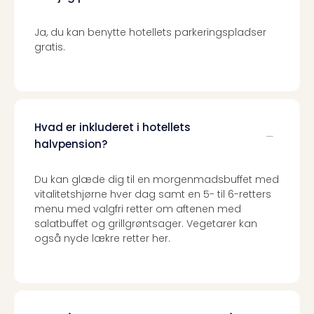
the
curs
Ja, du kan benytte hotellets parkeringspladser
chil
gratis.
Heid
Park
Alle
Gave
Om
Hvad er inkluderet i hotellets
Trav
halvpension?
Trav
Om
Du kan glæde dig til en morgenmadsbuffet med
Trav
vitalitetshjørne hver dag samt en 5- til 6-retters
Om
menu med valgfri retter om aftenen med
os
salatbuffet og grillgrøntsager. Vegetarer kan
Job
også nyde lækre retter her.
hos
Trav
Brug
og
forr