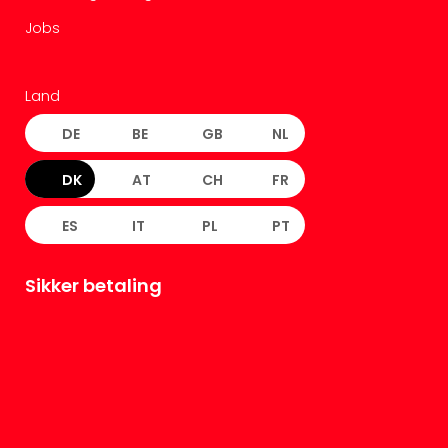
Jobs
Land
DE
BE
GB
NL
DK
AT
CH
FR
ES
IT
PL
PT
Sikker betaling