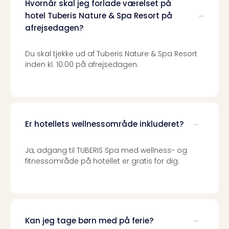
Hvornår skal jeg forlade værelset på
Priva
hotel Tuberis Nature & Spa Resort på
Virk
afrejsedagen?
Mer
bær
rejse
Du skal tjekke ud af Tuberis Nature & Spa Resort
med
inden kl. 10:00 på afrejsedagen.
Trav
Såd
gør
vi
vore
Er hotellets wellnessområde inkluderet?
rejse
mer
Ja, adgang til TUBERIS Spa med wellness- og
bær
fitnessområde på hotellet er gratis for dig.
Kan jeg tage børn med på ferie?