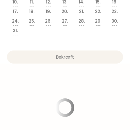
am
10.
11.
12.
13.
14.
15.
16.
---
---
---
---
---
---
---
Mee
17.
18.
19.
20.
21.
22.
23.
-
---
---
---
---
---
---
---
Rüg
24.
25.
26.
27.
28.
29.
30.
---
---
---
---
---
---
---
Ost
31.
The
---
Se
alle
tilb
Bekræft
Hote
med
spa
ved
Harz
Victo
Resi
Hote
-
syd
for
Harz