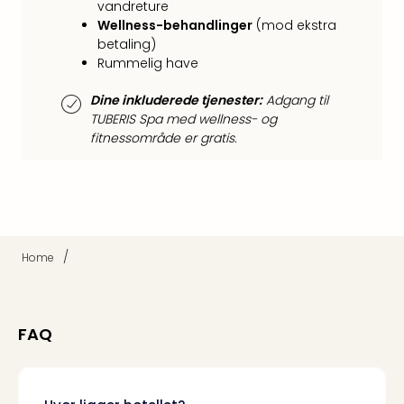
vandreture
Harr
Wellness-behandlinger
(mod ekstra
Pott
betaling)
Lon
Rummelig have
met
tran
Dine inkluderede tjenester:
Adgang til
Ga
TUBERIS Spa med wellness- og
of
fitnessområde er gratis.
Thro
Stud
Tour
Alle
udsti
Sho
/
Home
&
Unde
Okto
Mün
FAQ
Louv
Mus
Alle