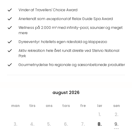
Hote
Heid
Vinder af Travellers' Choice Award
Kröp
Anerkendt som
exceptional
af Relax Guide Spa Award
-
Wellness på 2.000 m² med infinity-pool, saunaer og meget
syd
mere
for
Ham
Dyreeventyr: hotellets egen ridestald og klappezoo
Se
Aktiv rekreation hele året rundt direkte ved Stelvio National
alle
Park
tilb
Gourmetnydelse fra regionale og sæsonbetonede produkter
Bade
i
Nord
Rug
august 2026
Ther
Stra
man
tirs
ons
tors
fre
lør
søn
-
Rüg
1.
2.
Bade
3.
4.
5.
6.
7.
8.
9.
Mari
---