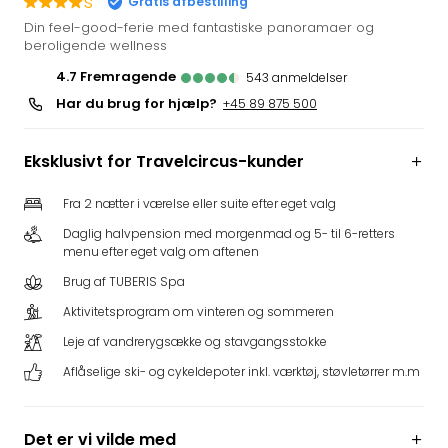
s
Gratis afbestilling
i
Din feel-good-ferie med fantastiske panoramaer og
Tysk
beroligende wellness
Trop
4.7
fremragende
543
anmeldelser
Isla
Har du brug for hjælp?
+45 89 875 500
Berli
Rula
ved
Eksklusivt for Travelcircus-kunder
Eur
Park
Fra 2 nætter i værelse eller suite efter eget valg
The
Daglig halvpension med morgenmad og 5- til 6-retters
Erdi
menu efter eget valg om aftenen
Mün
Well
Brug af TUBERIS Spa
Efter
Aktivitetsprogram om vinteren og sommeren
dest
Leje af vandrerygsække og stavgangsstokke
Well
i
Aflåselige ski- og cykeldepoter inkl. værktøj, støvletørrer m.m
Nord
Cent
Berli
Det er vi vilde med