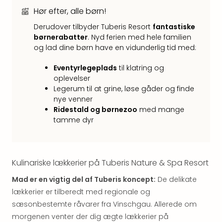
hote
Hør efter, alle børn!
Stor
Derudover tilbyder Tuberis Resort
fantastiske
Hote
børnerabatter
. Nyd ferien med hele familien
i
og lad dine børn have en vidunderlig tid med:
Køb
Hote
Eventyrlegeplads
til klatring og
i
oplevelser
Lon
Legerum til at grine, løse gåder og finde
Hote
nye venner
i
Ridestald og børnezoo
med mange
Paris
tamme dyr
Hote
i
Wie
Hote
Kulinariske lækkerier på Tuberis Nature & Spa Resort
i
Mad er en vigtig del af Tuberis koncept:
De delikate
Ams
lækkerier er tilberedt med regionale og
Hote
i
sæsonbestemte råvarer fra Vinschgau. Allerede om
Mün
morgenen venter der dig ægte lækkerier på