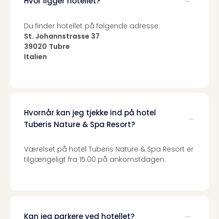
Hvor ligger hotellet?
sho
🎁
Rejs
Du finder hotellet på følgende adresse:
Gave
St. Johannstrasse 37
til
39020
Tubre
rejse
Italien
Find
den
perf
gav
Disn
Hvornår kan jeg tjekke ind på hotel
Paris
Tuberis Nature & Spa Resort?
Trop
Isla
Værelset på hotel Tuberis Nature & Spa Resort er
War
tilgængeligt fra 15:00 på ankomstdagen.
Bros.
Stud
Tour
Harr
Pott
Kan jeg parkere ved hotellet?
and