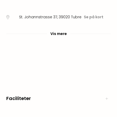
Myth
Heim
-
St. Johannstrasse 37
,
39020
Tubre
Se på kort
i
selv
Harz
Vis mere
Zum
Löw
Desi
Reso
&
Spa
Se
alle
tilb
Well
i
Faciliteter
Sydt
Aro
Life