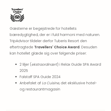
Well
Sch
Alpe
Grün
Hote
Vier
Gæsterne er begejstrede for hotellets
Jahr
bæredygtighed, der er i fuld harmoni med naturen.
Pitzt
TripAdvisor tildeler derfor Tuberis Resort den
kerii
eftertragtede
Travellers' Choice Award
. Desuden
–
kan hotellet glæde sig over følgende priser:
adul
bout
2 liljer (
ekstraordinært
) i Relax Guide SPA Award
hote
2025
Se
alle
Falstaff SPA Guide 2024
tilb
Anbefalet af
La Cuisine
, det eksklusive hotel-
Stor
og restaurantmagasin
Kval
4*
&
5*