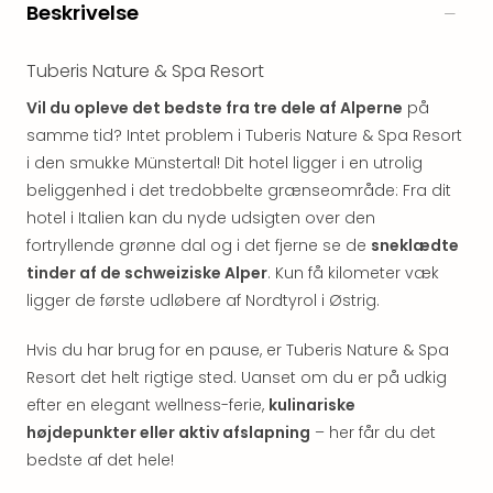
&
Beskrivelse
Bal
Hote
Tuberis Nature & Spa Resort
Hote
Gas
Vil du opleve det bedste fra tre dele af Alperne
på
Joch
samme tid? Intet problem i Tuberis Nature & Spa Resort
Se
i den smukke Münstertal! Dit hotel ligger i en utrolig
alle
beliggenhed i det tredobbelte grænseområde: Fra dit
tilb
hotel i Italien kan du nyde udsigten over den
Kort
fortryllende grønne dal og i det fjerne se de
sneklædte
ferie
tinder af de schweiziske Alper
. Kun få kilometer væk
i
Østr
ligger de første udløbere af Nordtyrol i Østrig.
Crys
Gar
Hvis du har brug for en pause, er Tuberis Nature & Spa
Gou
Resort det helt rigtige sted. Uanset om du er på udkig
&
efter en elegant wellness-ferie,
kulinariske
Win
højdepunkter eller aktiv afslapning
– her får du det
Hote
bedste af det hele!
Aust