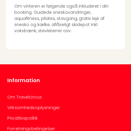
Om vinteren er følgende også inkluderet i din
booking: Guidede sneskovandringer,
aquafitness, pilates, stavgang, gratis leje af
snesko og kælke, aflåseligt skidepot inkl.
voksbænk, støvletørrer osv.
Information
Om Travelcircus
Virksomhedsoplysninger
Privatlivspolitik
Forretningsbetingelser