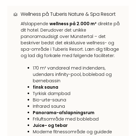
Kroa
Crv
Luka
Wellness på Tuberis Nature & Spa Resort
Hote
Afslappende
wellness på 2.000 m²
direkte på
IN
dit hotel. Derudover det unikke
Biog
panoramaudsigt over Münstertal – det
Unde
beskriver bedst det eksklusive wellness- og
Entr
spa-område i Tuberis Resort. Læn dig tilbage
&
og lad dig forkæle med følgende faciliteter:
4*
hote
170 m² vandareal med indendørs,
Udsti
udendørs infinity-pool, boblebad og
The
børnebassin
Mak
finsk sauna
of
Tyrkisk dampbad
Harr
Bio-urte-sauna
Infrarød sauna
Pott
Panorama-afslapningsrum
Lon
Friluftsområde med boblebad
The
Juice- og tebar
Mak
Moderne fitnessområde og guidede
of