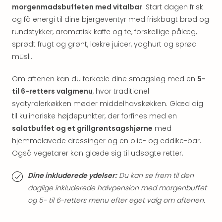
Hote
morgenmadsbuffeten med vitalbar
. Start dagen frisk
i
og få energi til dine bjergeventyr med friskbagt brød og
Bud
rundstykker, aromatisk kaffe og te, forskellige pålæg,
Se
sprødt frugt og grønt, lækre juicer, yoghurt og sprød
alle
müsli.
tilb
Hote
Om aftenen kan du forkæle dine smagsløg med en
5-
i
Nord
til 6-retters valgmenu
, hvor traditionel
Hote
sydtyrolerkøkken møder middelhavskøkken. Glæd dig
i
til kulinariske højdepunkter, der forfines med en
Berli
salatbuffet og et grillgrøntsagshjørne
med
Hote
hjemmelavede dressinger og en olie- og eddike-bar.
i
Også vegetarer kan glæde sig til udsøgte retter.
Ham
Se
Dine inkluderede ydelser:
Du kan se frem til den
alle
daglige inkluderede halvpension med morgenbuffet
tilb
Hote
og 5- til 6-retters menu efter eget valg om aftenen.
i