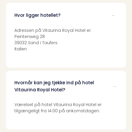
sho
🎁
Rejs
Hvor ligger hotellet?
Gave
til
Adressen på Vitaurina Royal Hotel er:
rejse
Peintenweg 28
Find
39032 Sand i Taufers
den
Italien
perf
gav
Disn
Paris
Trop
Hvornår kan jeg tjekke ind på hotel
Isla
Vitaurina Royal Hotel?
War
Bros.
Værelset på hotel Vitaurina Royal Hotel er
Stud
tilgængeligt fra 14:00 på ankomstdagen.
Tour
Harr
Pott
and