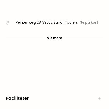
Myth
Heim
-
i
Peintenweg 28
,
39032
Sand i Taufers
Se på kort
selv
Harz
Zum
Vis mere
Löw
Desi
Reso
&
Spa
Se
alle
tilb
Well
i
Sydt
Faciliteter
Aro
Life