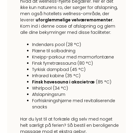
Kroa
hvad dit wellness-hjerte begærer. Her er det
Crv
ikke kun naturens ro, der sørger for afslapning,
Luka
men også hotellets wellness-område, der
Hote
leverer
uforglemmelige velværemomenter
.
IN
Kom ind i denne oase af afslapning og glem
Biog
alle dine bekymringer med disse faciliteter:
Unde
Indendørs pool (28 °C)
Entr
Plæne til solbadning
&
Kneipp-parkour med marmorfontæne
4*
Finsk fyrretræssauna (80 °C)
hote
Tyrkisk dampbad (45 °C)
Udsti
Infrarød kabine (35 °C)
The
Finsk havesauna i akacietræ
(85 °C)
Mak
Whirlpool (34 °C)
of
Afslapningsrum
Harr
Forfriskningshjørne med revitaliserende
Pott
snacks
Lon
The
Har du lyst til at forkæle dig selv med noget
Mak
helt særligt på ferien? Så bestil en beroligende
of
massage mod et ekstra gebyr.