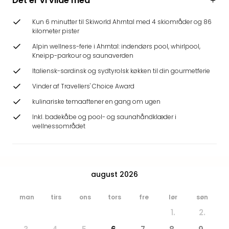
Det er vi vilde med
Hote
Heid
Kun 6 minutter til Skiworld Ahrntal med 4 skiområder og 86
Kröp
kilometer pister
-
Alpin wellness-ferie i Ahrntal: indendørs pool, whirlpool,
syd
Kneipp-parkour og saunaverden
for
Italiensk-sardinsk og sydtyrolsk køkken til din gourmetferie
Ham
Se
Vinder af Travellers' Choice Award
alle
kulinariske temaaftener en gang om ugen
tilb
Inkl. badekåbe og pool- og saunahåndklæder i
Bade
wellnessområdet
i
Nord
Rug
Ther
august 2026
Stra
-
Rüg
man
tirs
ons
tors
fre
lør
søn
Bade
1.
2.
Mari