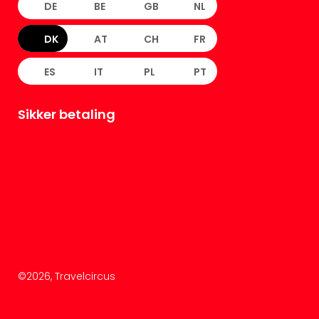
DE
BE
GB
NL
DK
AT
CH
FR
ES
IT
PL
PT
Sikker betaling
©
2026
, Travelcircus