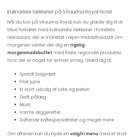
hote
Stor
Kulinariske lækkerier på Vitaurina Royal Hotel
Hote
Når du bor på Vitaurina Royal, kan du glæde dig til at
i
blive forkælet med kulinariske lækkerier i hotellets
Køb
restaurant, der er indrettet i alpin-middelhavsstil! Om
Hote
i
morgenen venter der dig en
rigelig
Lon
morgenmadsbuffet
med friske, regionale produkter,
Hote
hvor der er noget for enhver smag. Glæd dig til:
i
Paris
Sprødt bagværk
Hote
Frisk juice
i
Et stort udvalg af oste og pølser
Wie
Sødt pålæg
Hote
Müsli
i
Ams
Varme æggeretter
Hote
Duftende kaffespecialiteter og meget mere
i
Mün
Om aftenen kan du nyde en
valgfri menu
med et stort