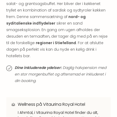
Hote
salat- og grøntsagsbuffet. Her bliver der i køkkenet
i
tryllet en kombination af sardisk og sydtyroler køkken
Bud
frem. Denne sammensætning af
nord- og
Se
syditalienske indflydelser
sikrer en sand
alle
smagseksplosion. En gang om ugen afholdes der
tilb
Hote
desuden en temaaften, der tager dig med på en rejse
i
til de forskellige
regioner i Stiefelland
. For at afslutte
Nord
dagen på perfekt vis kan du nyde en kølig drink i
Hote
hotellets bar.
i
Berli
Dine inkluderede ydelser:
Daglig halvpension med
Hote
en stor morgenbuffet og aftensmad er inkluderet i
i
din booking.
Ham
Se
alle
tilb
Wellness på Vitaurina Royal Hotel
Hote
i
I Ahrntal, i Vitaurina Royal Hotel finder du alt,