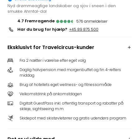
i
Nyd drømmeagtige landskaber og sjov i sneen i den
smukke Ahrntal-dal
Tysk
Trop
4.7
fremragende
576
anmeldelser
Isla
Har du brug for hjælp?
+45 89 875 500
Berli
Rula
ved
Eksklusivt for Travelcircus-kunder
Eur
Park
Fra 2 nætter i værelse efter eget valg
The
Daglig halvpension med morgenbuffet og fin 4-retters
Erdi
middag
Mün
Brug af hotellets eget wellness- og fitnessområde
Well
Velkomstdrink på ankomstdagen
Efter
dest
Digitalt GuestPass inkl. offentlig transport og rabatter på
Well
skileje, sightseeing m.m
i
Skidepot med skistøvletørrer og gratis udendørs program
Nord
Cent
Berli