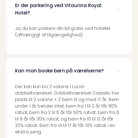
Priva
Er der parkering ved Vitaurina Royal
Virk
Hotel?
Mer
bær
Ja, du kan parkere din bil gratis ved hotellet
rejse
(afhængigt af tilgængelighed).
med
Trav
Såd
gør
vi
Kan man booke børn på værelserne?
vore
rejse
mer
Der kan kun bo 2 voksne i Lucia-
bær
dobbeltværelset. Dobbeltværelset Castello har
plads til 2 voksne + 2 børn til og med 17 år. Børn
under 1 år betaler intet, børn fra 1 til 2 år får 80%
rabat, børn fra 3 til 5 år får 50% rabat, børn fra 6
til 9 år får 30% rabat, og børn fra 10 til 13 år får
20% rabat. Børn fra 14 til 17 år får 10% rabat i en
ekstra seng.