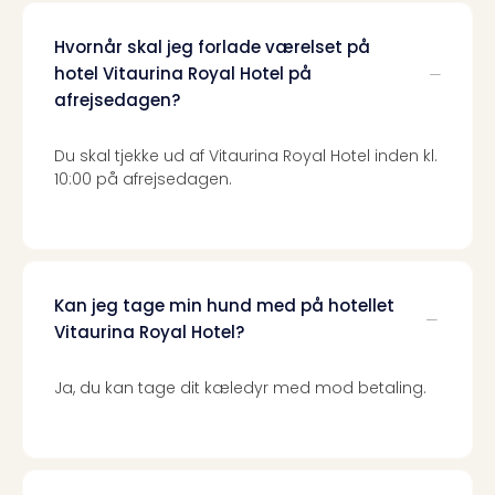
the
curs
Hvornår skal jeg forlade værelset på
chil
hotel Vitaurina Royal Hotel på
Heid
afrejsedagen?
Park
Alle
Du skal tjekke ud af Vitaurina Royal Hotel inden kl.
Gave
10:00 på afrejsedagen.
Om
Trav
Trav
Om
Trav
Kan jeg tage min hund med på hotellet
Om
Vitaurina Royal Hotel?
os
Job
hos
Ja, du kan tage dit kæledyr med mod betaling.
Trav
Brug
og
forr