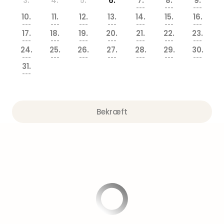
3.
4.
5.
6.
7.
8.
9.
am
---
---
---
Mee
10.
11.
12.
13.
14.
15.
16.
-
---
---
---
---
---
---
---
17.
18.
19.
20.
21.
22.
23.
Rüg
---
---
---
---
---
---
---
Ost
24.
25.
26.
27.
28.
29.
30.
The
---
---
---
---
---
---
---
31.
Se
---
alle
tilb
Hote
med
Bekræft
spa
ved
Harz
Victo
Resi
Hote
-
syd
for
Harz