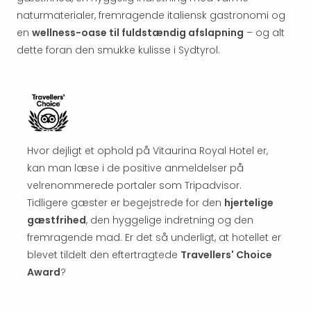
Well
naturmaterialer, fremragende italiensk gastronomi og
Sch
Alpe
en
wellness-oase til fuldstændig afslapning
– og alt
Grün
dette foran den smukke kulisse i Sydtyrol.
Hote
Vier
Jahr
Pitzt
kerii
–
Hvor dejligt et ophold på Vitaurina Royal Hotel er,
adul
kan man læse i de positive anmeldelser på
bout
hote
velrenommerede portaler som Tripadvisor.
Se
Tidligere gæster er begejstrede for den
hjertelige
alle
gæstfrihed
, den hyggelige indretning og den
tilb
fremragende mad. Er det så underligt, at hotellet er
Stor
blevet tildelt den eftertragtede
Travellers' Choice
Kval
Award
?
4*
&
5*