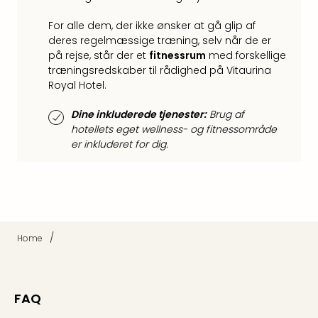
Harr
Pott
For alle dem, der ikke ønsker at gå glip af
Lon
deres regelmæssige træning, selv når de er
på rejse, står der et
fitnessrum
med forskellige
met
træningsredskaber til rådighed på Vitaurina
tran
Royal Hotel.
Ga
of
Dine inkluderede tjenester:
Brug af
Thro
hotellets eget wellness- og fitnessområde
Stud
er inkluderet for dig.
Tour
Alle
udsti
Sho
&
Unde
/
Home
Okto
Mün
Louv
Mus
FAQ
Alle