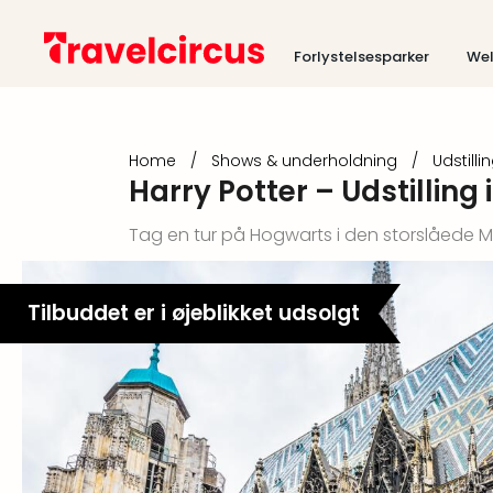
Forlystelsesparker
Wel
Home
/
Shows & underholdning
/
Udstilli
Harry Potter – Udstilling
Tag en tur på Hogwarts i den storslåede M
Tilbuddet er i øjeblikket udsolgt