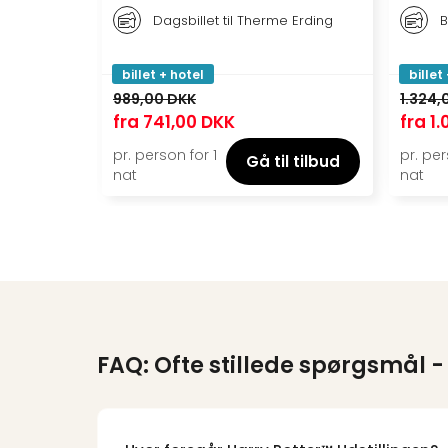
Dagsbillet til Therme Erding
B
billet + hotel
billet
989,00 DKK
1.324,
fra
741,00 DKK
fra
1.
pr. person for 1
pr. per
Gå til tilbud
nat
nat
FAQ: Ofte stillede spørgsmål
-