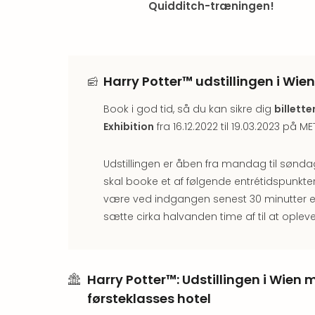
Quidditch-træningen!
Harry Potter™ udstillingen i Wie
Book i god tid, så du kan sikre dig
billette
Exhibition
fra 16.12.2022 til 19.03.2023 på M
Udstillingen er åben fra mandag til søndag f
skal booke et af følgende entrétidspunkte
være ved indgangen senest 30 minutter eft
sætte cirka halvanden time af til at opleve
Harry Potter™: Udstillingen i Wien
førsteklasses hotel