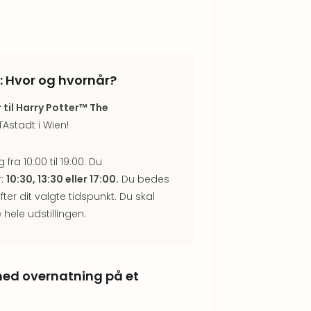
n: Hvor og hvornår?
r til Harry Potter™ The
ETAstadt i Wien!
ra 10:00 til 19:00. Du
r:
10:30, 13:30 eller 17:00.
Du bedes
er dit valgte tidspunkt. Du skal
 hele udstillingen.
 med overnatning på et