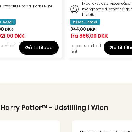
Med ekstraservices sås
illetter til Europa-Park i Rust
morgenmad, afhængigt a
hotellet
 + hotel
billet + hotel
00 DKK
844,00 DKK
021,00 DKK
fra
666,00 DKK
son for 1
pr. person for 1
Gå til tilbud
Gå til til
nat
 Harry Potter™ - Udstilling i Wien