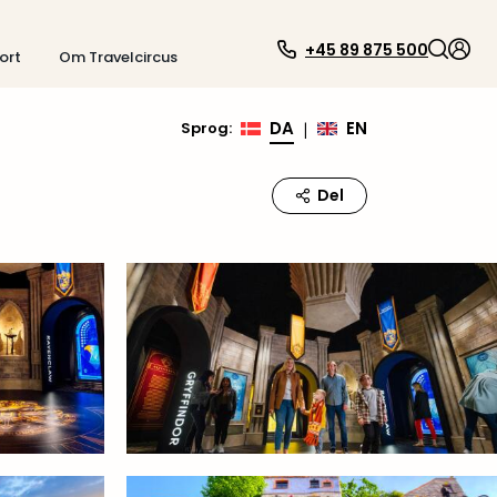
+45 89 875 500
ort
Om Travelcircus
DA
EN
Sprog
:
|
Del