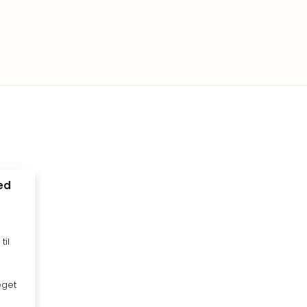
ed
til
eget