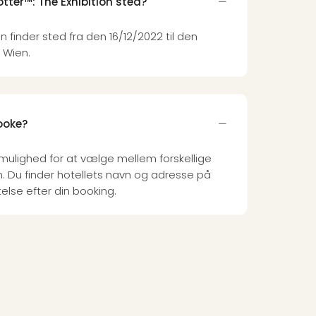
otter™: The Exhibition sted?
n finder sted fra den 16/12/2022 til den
 Wien.
booke?
 mulighed for at vælge mellem forskellige
en. Du finder hotellets navn og adresse på
else efter din booking.