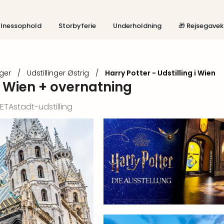
lnessophold
Storbyferie
Underholdning
🎁 Rejsegavek
nger
/
Udstillinger Østrig
/
Harry Potter - Udstilling i Wien
 i Wien + overnatning
ETAstadt-udstilling