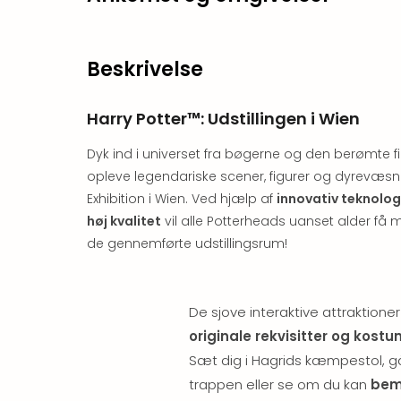
Beskrivelse
Harry Potter™: Udstillingen i Wien
Dyk ind i universet fra bøgerne og den berømte fil
opleve legendariske scener, figurer og dyrevæsner
Exhibition i Wien. Ved hjælp af
innovativ teknolog
høj kvalitet
vil alle Potterheads uanset alder få
de gennemførte udstillingsrum!
De sjove interaktive attraktioner
originale rekvisitter og kost
Sæt dig i Hagrids kæmpestol, gå
trappen eller se om du kan
bem