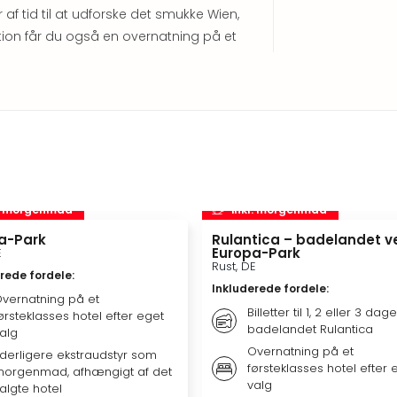
af tid til at udforske det smukke Wien,
ibition får du også en overnatning på et
l. morgenmad
inkl. morgenmad
a-Park
Rulantica – badelandet v
Europa-Park
E
Rust, DE
rede fordele
:
Inkluderede fordele
:
vernatning på et
Billetter til 1, 2 eller 3 dage 
ørsteklasses hotel efter eget
badelandet Rulantica
alg
Overnatning på et
derligere ekstraudstyr som
førsteklasses hotel efter 
orgenmad, afhængigt af det
valg
algte hotel