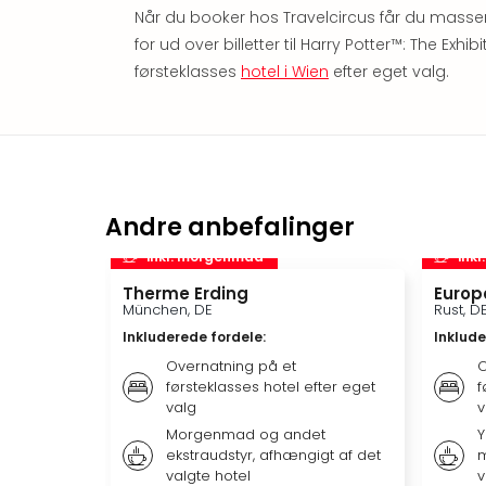
Når du booker hos Travelcircus får du masser 
for ud over billetter til Harry Potter™: The Exh
førsteklasses
hotel i Wien
efter eget valg.
Andre anbefalinger
inkl. morgenmad
ink
Therme Erding
Europ
München, DE
Rust, D
Inkluderede fordele
:
Inklude
Overnatning på et
O
førsteklasses hotel efter eget
f
valg
v
Morgenmad og andet
Y
ekstraudstyr, afhængigt af det
m
valgte hotel
v