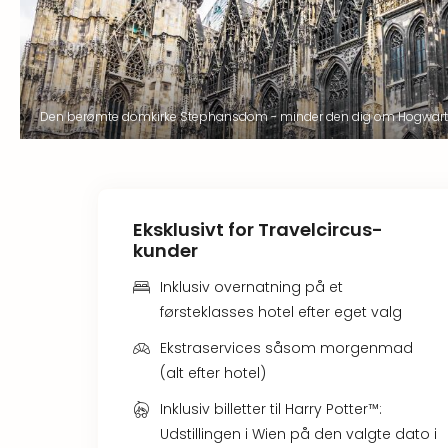
Den berømte domkirke Stephansdom - minder den dig om Hogwarts?
Eksklusivt for Travelcircus-
kunder
Inklusiv overnatning på et
førsteklasses hotel efter eget valg
Ekstraservices såsom morgenmad
(alt efter hotel)
Inklusiv billetter til Harry Potter™:
Udstillingen i Wien på den valgte dato i