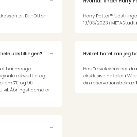
Hvornår finder Harry P
Adressen er: Dr.-Otto-
Harry Potter™ Udstillinge
19/03/2023 i METAStadt i
 hele udstillingen?
Hvilket hotel kan jeg 
rset har mange
Hos Travelcircus har du
iginale rekvisitter og
eksklusive hoteller i Wi
ellem 70 og 90
din reservationsbekræft
vil. Åbningstiderne er