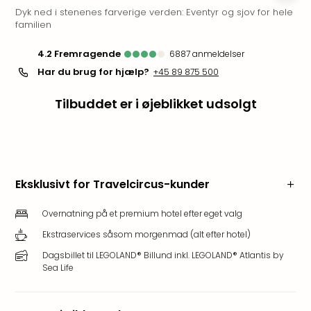
Dyk ned i stenenes farverige verden: Eventyr og sjov for hele
i
familien
Tysk
Trop
4.2
fremragende
6887
anmeldelser
Isla
Har du brug for hjælp?
+45 89 875 500
Berli
Rula
Tilbuddet er i øjeblikket udsolgt
ved
Eur
Park
The
Erdi
Mün
Eksklusivt for Travelcircus-kunder
Well
Efter
Overnatning på et premium hotel efter eget valg
dest
Ekstraservices såsom morgenmad (alt efter hotel)
Well
Dagsbillet til LEGOLAND® Billund inkl. LEGOLAND® Atlantis by
i
Sea Life
Nord
Cent
Berli