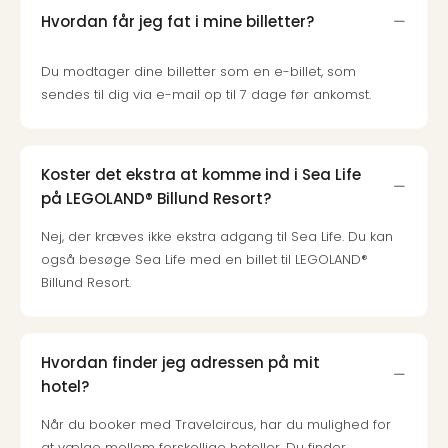
sho
Hvordan får jeg fat i mine billetter?
🎁
Rejs
Gave
Du modtager dine billetter som en e-billet, som
til
sendes til dig via e-mail op til 7 dage før ankomst.
rejse
Find
den
Koster det ekstra at komme ind i Sea Life
perf
på LEGOLAND® Billund Resort?
gav
Disn
Nej, der kræves ikke ekstra adgang til Sea Life. Du kan
Paris
også besøge Sea Life med en billet til LEGOLAND®
Trop
Billund Resort.
Isla
War
Bros.
Stud
Hvordan finder jeg adressen på mit
Tour
hotel?
Harr
Pott
Når du booker med Travelcircus, har du mulighed for
and
at vælge mellem forskellige hoteller. Du finder