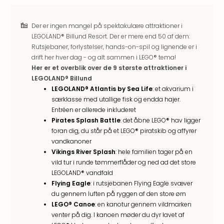
Well
Sch
Alpe
Der er ingen mangel på spektakulære attraktioner i
Grün
LEGOLAND® Billund Resort. Der er mere end 50 af dem:
Hote
Rutsjebaner, forlystelser, hands-on-spil og lignende er i
Vier
drift her hver dag - og alt sammen i LEGO® tema!
Jahr
Her er et overblik over de 9 største attraktioner i
Pitzt
LEGOLAND® Billund
kerii
LEGOLAND® Atlantis by Sea Life
: et akvarium i
–
særklasse med utallige fisk og endda hajer.
Entréen er allerede inkluderet
adul
Pirates Splash Battle
: det åbne LEGO® hav ligger
bout
foran dig, du står på et LEGO® piratskib og affyrer
hote
vandkanoner
Se
Vikings River Splash
: hele familien tager på en
alle
vild tur i runde tømmerflåder og ned ad det store
tilb
LEGOLAND® vandfald
Stor
Flying Eagle
: i rutsjebanen Flying Eagle svæver
Kval
du gennem luften på ryggen af den store ørn
4*
LEGO® Canoe
: en kanotur gennem vildmarken
&
venter på dig. I kanoen møder du dyr lavet af
5*