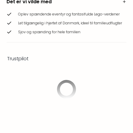
Det er vi vilde med
Hote
Heid
Oplev spændende eventyr og fantasifulde Lego-verdener
Kröp
-
Let tilgængelig i hjertet af Danmark, ideel til familieudflugter
syd
Sjov og spænding for hele familien
for
Ham
Se
alle
Trustpilot
tilb
Bade
i
Nord
Rug
Ther
Stra
-
Rüg
Bade
Mari