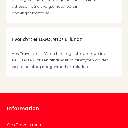
the
adressen på dit valgte hotel på din
curs
bookingbekræftelse.
chil
Heid
Park
Alle
Hvor dyrt er LEGOLAND® Billund?
Gave
Om
Hos Travelcircus får du billet og hotel allerede fra
Trav
136,00 € DKK, prisen afhænger af billettypen og det
Trav
valgte hotel, og morgenmad er inkluderet!
Om
Trav
Om
os
Job
hos
Trav
Information
Brug
og
Om Travelcircus
forr