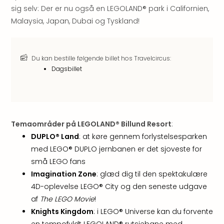
sig selv: Der er nu også en LEGOLAND® park i Californien,
Myth
Heim
Malaysia, Japan, Dubai og Tyskland!
-
i
selv
Du kan bestille følgende billet hos Travelcircus:
Harz
Dagsbillet
Zum
Löw
Desi
Reso
&
Temaområder på LEGOLAND® Billund Resort
:
Spa
DUPLO® Land
: at køre gennem forlystelsesparken
Se
med LEGO® DUPLO jernbanen er det sjoveste for
alle
små LEGO fans
tilb
Well
Imagination Zone
: glæd dig til den spektakulære
i
4D-oplevelse LEGO® City og den seneste udgave
Sydt
af
The LEGO Movie
!
Aro
Knights Kingdom
: i LEGO® Universe kan du forvente
Life
en tempofyldt LEGOLAND® rutsjebane med