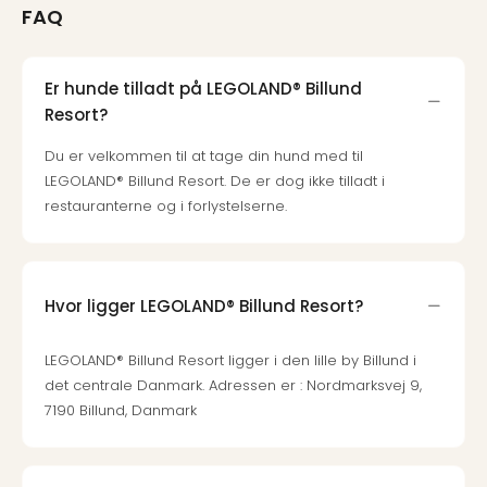
FAQ
Harr
Pott
Lon
met
Er hunde tilladt på LEGOLAND® Billund
tran
Resort?
Ga
Du er velkommen til at tage din hund med til
of
LEGOLAND® Billund Resort. De er dog ikke tilladt i
Thro
Stud
restauranterne og i forlystelserne.
Tour
Alle
udsti
Sho
Hvor ligger LEGOLAND® Billund Resort?
&
Unde
LEGOLAND® Billund Resort ligger i den lille by Billund i
Okto
det centrale Danmark. Adressen er : Nordmarksvej 9,
Mün
7190 Billund, Danmark
Louv
Mus
Alle