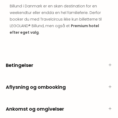
Hote
Billund i Danmark er en skøn destination for en
i
weekendtur eller endda en hel familieferie. Derfor
Bud
booker du med Travelcircus ikke kun billetterne til
Se
alle
LEGOLAND® Billund, men også et
Premium hotel
tilb
efter eget valg
.
Hote
i
Nord
Hote
i
Betingelser
Berli
Hote
i
Ham
Aflysning og ombooking
Se
alle
tilb
Hote
Ankomst og omgivelser
i