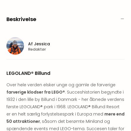
am
Mee
-
Beskrivelse
Rüg
Ost
The
Se
Af
Jessica
alle
Redaktør
tilb
Hote
med
spa
LEGOLAND® Billund
ved
Harz
Over hele verden elsker unge og gamle de farverige
Victo
farverige klodser fra LEGO®
. Succeshistorien begyndte i
Resi
1932 i den lille by Billund i Danmark - her åbnede verdens
Hote
første LEGOLAND® park i 1968. LEGOLAND® Billund Resort
-
er en helt særlig forlystelsespark i Europa med
mere end
syd
50 attraktioner
, såsom det berømte Miniland og
for
spændende events med LEGO-tema. Succesen taler for
Harz