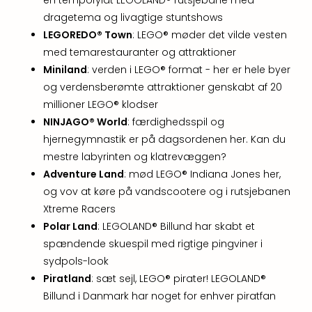
&
dragetema og livagtige stuntshows
Bal
LEGOREDO® Town
: LEGO® møder det vilde vesten
Hote
med temarestauranter og attraktioner
Hote
Gas
Miniland
: verden i LEGO® format - her er hele byer
Joch
og verdensberømte attraktioner genskabt af 20
Se
millioner LEGO® klodser
alle
NINJAGO® World
: færdighedsspil og
tilb
hjernegymnastik er på dagsordenen her. Kan du
Kort
mestre labyrinten og klatrevæggen?
ferie
Adventure Land
: mød LEGO® Indiana Jones her,
i
Østr
og vov at køre på vandscootere og i rutsjebanen
Crys
Xtreme Racers
Gar
Polar Land
: LEGOLAND® Billund har skabt et
Gou
spændende skuespil med rigtige pingviner i
&
sydpols-look
Win
Piratland
: sæt sejl, LEGO® pirater! LEGOLAND®
Hote
Billund i Danmark har noget for enhver piratfan
Aust