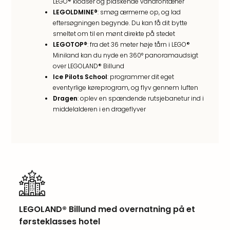
LEGO® klodser og plaskende vandfontæner
hote
LEGOLDMINE®
: smøg ærmerne op, og lad
Stor
eftersøgningen begynde. Du kan få dit bytte
Hote
smeltet om til en mønt direkte på stedet
i
LEGOTOP®
: fra det 36 meter høje tårn i LEGO®
Køb
Miniland kan du nyde en 360° panoramaudsigt
Hote
over LEGOLAND® Billund
i
Ice Pilots School
: programmer dit eget
Lon
eventyrlige køreprogram, og flyv gennem luften
Hote
Dragen
: oplev en spændende rutsjebanetur ind i
i
middelalderen i en drageflyver
Paris
Hote
i
Wie
Hote
i
Ams
Hote
LEGOLAND® Billund med overnatning på et
i
førsteklasses hotel
Mün