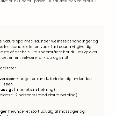
et er inkluderet i prisen. Du får desuden en gratis 3-
ets Nature Spa med saunaer, wellnessbehandlinger og
llnessbadet eller en varm tur i sauna vil give dig
edste af det hele: Fra spaområdet har du udsigt over
dét er rent velvære for krop og sind!
ciliteter:
ver søen
- bagefter kan du forfriske dig under den
 i søen!
øudsigt
(mod ekstra betaling)
lads til 2 personer (mod ekstra betaling)
t
nger
, herunder et stort udvalg af massager og