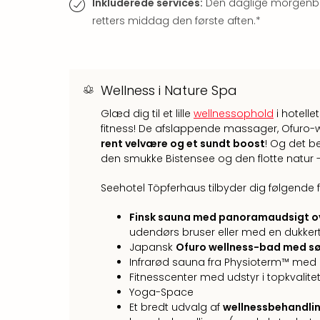
Inkluderede services:
Den daglige morgenbuff
retters middag den første aften.*
Wellness i Nature Spa
Glæd dig til et lille
wellnessophold
i hotell
fitness! De afslappende massager, Ofuro-we
rent velvære og et sundt boost
! Og det b
den smukke Bistensee og den flotte natur - 
Seehotel Töpferhaus tilbyder dig følgende fa
Finsk sauna med panoramaudsigt o
udendørs bruser eller med en dukkert
Japansk
Ofuro wellness-bad med s
Infrarød sauna fra Physioterm™ med p
Fitnesscenter med udstyr i topkvalite
Yoga-Space
Et bredt udvalg af
wellnessbehandli