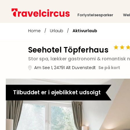
Forlystelsesparker
Wel
Home
/
Urlaub
/
Aktivurlaub
Seehotel Töpferhaus
Stor spa, lækker gastronomi & romantisk na
Am See 1
,
24791
Alt Duvenstedt
Se på kort
Tilbuddet er i øjeblikket udsolgt