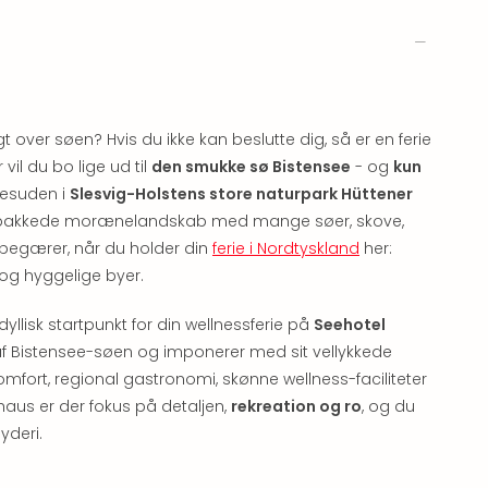
gt over søen? Hvis du ikke kan beslutte dig, så er en ferie
il du bo lige ud til
den smukke sø Bistensee
- og
kun
desuden i
Slesvig-Holstens store naturpark Hüttener
sit bakkede morænelandskab med mange søer, skove,
e begærer, når du holder din
ferie i Nordtyskland
her:
 og hyggelige byer.
dyllisk startpunkt for din wellnessferie på
Seehotel
n af Bistensee-søen og imponerer med sit vellykkede
mfort, regional gastronomi, skønne wellness-faciliteter
aus er der fokus på detaljen,
rekreation og ro
, og du
yderi.