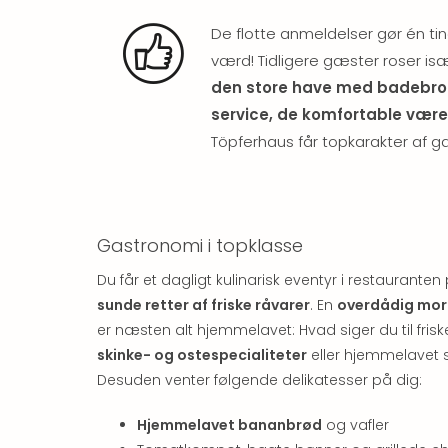
De flotte anmeldelser gør én tin
værd! Tidligere gæster roser i
den store have med badebro
service, de komfortable være
Töpferhaus får topkarakter af g
Gastronomi i topklasse
Du får et dagligt kulinarisk eventyr i restaurant
sunde retter af friske råvarer
. En
overdådig mo
er næsten alt hjemmelavet: Hvad siger du til fris
skinke- og ostespecialiteter
eller hjemmelavet s
Desuden venter følgende delikatesser på dig:
Hjemmelavet bananbrød
og vafler