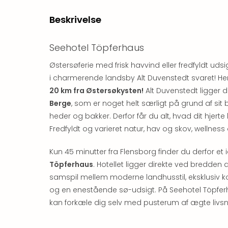
Beskrivelse
Seehotel Töpferhaus
Østersøferie med frisk havvind eller fredfyldt udsi
i charmerende landsby Alt Duvenstedt svaret! Her v
20 km fra Østersøkysten!
Alt Duvenstedt ligger 
Berge
, som er noget helt særligt på grund af 
heder og bakker. Derfor får du alt, hvad dit hjert
Fredfyldt og varieret natur, hav og skov, wellness
Kun 45 minutter fra Flensborg finder du derfor et i
Töpferhaus
. Hotellet ligger direkte ved bredde
samspil mellem moderne landhusstil, eksklusiv ko
og en enestående sø-udsigt. På Seehotel Töpferh
kan forkæle dig selv med pusterum af ægte livsn