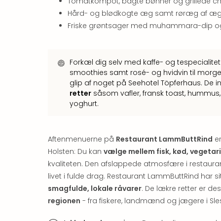
Tomatkompot, bagte bønner og grillede 
Hård- og blødkogte æg samt røræg af æg
Friske grøntsager med muhammara-dip 
Forkæl dig selv med kaffe- og tespecialitet
smoothies samt rosé- og hvidvin til morgen
glip af noget på Seehotel Töpferhaus. De i
retter
såsom vafler, fransk toast, humm
yoghurt.
Aftenmenuerne på
Restaurant LammButtRind
er
Holsten: Du kan
vælge mellem fisk, kød, vegetar
kvaliteten. Den afslappede atmosfære i restaura
livet i fulde drag. Restaurant LammButtRind har s
smagfulde, lokale råvarer
. De lækre retter er d
regionen
- fra fiskere, landmænd og jægere i Sle