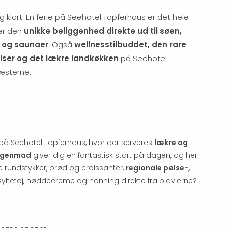
g klart: En ferie på Seehotel Töpferhaus er det hele
sær den
unikke beliggenhed direkte ud til søen,
 og saunaer
. Også
wellnesstilbuddet, den rare
lser og det lækre landkøkken
på Seehotel
æsterne.
en på Seehotel Töpferhaus, hvor der serveres
lækre og
rgenmad
giver dig en fantastisk start på dagen, og her
ke rundstykker, brød og croissanter,
regionale pølse-,
yltetøj, nøddecreme og honning direkte fra biavlerne?