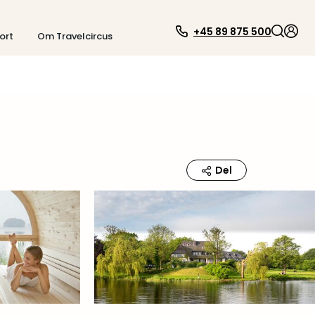
+45 89 875 500
ort
Om Travelcircus
Del