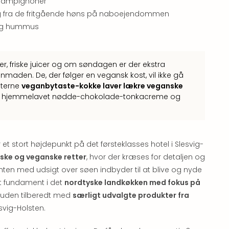
champignoner
 fra de fritgående høns på naboejendommen
og hummus
er, friske juicer og om søndagen er der ekstra
maden. De, der følger en vegansk kost, vil ikke gå
nterne
veganbytaste-kokke laver lækre veganske
us, hjemmelavet nødde-chokolade-tonkacreme og
 et stort højdepunkt på det førsteklasses hotel i Slesvig-
iske og veganske retter
, hvor der kræses for detaljen og
nten med udsigt over søen indbyder til at blive og nyde
it fundament i det
nordtyske landkøkken med fokus på
esuden tilberedt med
særligt udvalgte produkter fra
svig-Holsten.